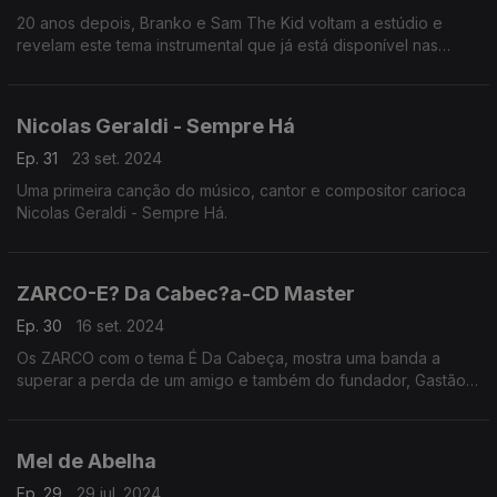
20 anos depois, Branko e Sam The Kid voltam a estúdio e
revelam este tema instrumental que já está disponível nas
plataformas digitais.
Nicolas Geraldi - Sempre Há
Ep. 31
23 set. 2024
Uma primeira canção do músico, cantor e compositor carioca
Nicolas Geraldi - Sempre Há.
ZARCO-E? Da Cabec?a-CD Master
Ep. 30
16 set. 2024
Os ZARCO com o tema É Da Cabeça, mostra uma banda a
superar a perda de um amigo e também do fundador, Gastão
Elias. Muito competente do ponto de vista instrumental e com
uma dimensão poética muito interessante.
Mel de Abelha
Ep. 29
29 jul. 2024