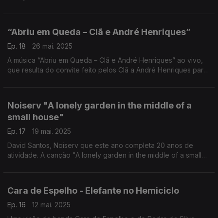
“Abriu em Queda – Clã e André Henriques”
Ep. 18
26 mai. 2025
A música “Abriu em Queda – Clã e André Henriques” ao vivo,
que resulta do convite feito pelos Clã a André Henriques para
participar no concerto da banda portuense no Teatro Tivoli.
Noiserv "A lonely garden in the middle of a
small house"
Ep. 17
19 mai. 2025
David Santos, Noiserv que este ano completa 20 anos de
atividade. A canção "A lonely garden in the middle of a small
house" é um convite para entrar num mundo interior tão
silencioso quanto eloquente.
Cara de Espelho - Elefante no Hemiciclo
Ep. 16
12 mai. 2025