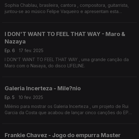
Sophia Chablau, brasileira, cantora , compositora, guitarrista,
juntou-se ao músico Felipe Vaqueiro e apresentam esta
canção "NOVA ERA".
I DON'T WANT TO FEEL THAT WAY - Maro &
Nazaya
Ep. 6
17 fev. 2025
I DON'T WANT TO FEEL THAT WAY , uma grande canção da
Maro com o Nasaya, do disco LIFELINE.
Galeria Incerteza - Mile?nio
Ep. 5
10 fev. 2025
Milénio para mostrar os Galeria Incerteza , um projeto de Rui
Garcia da Costa que acabou de lançar cinco canções do EP
Mistério Alte.
Frankie Chavez - Jogo do empurra Master