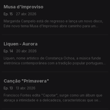
Musa d'Improviso
Ep. 15
27 abr. 2026
Margarida Campelo está de regresso e lança um novo disco,
Este novo tema Musa d'Improviso abre caminho para um
capítulo renovado na sua discografia.
Liquen - Aurora
Ep. 14
20 abr. 2026
Líquen, nome artístico de Constança Ochoa, a música funde
eletrónica contemporânea com a tradição popular portuguesa,
incluindo um sample da Brigada Víctor Jara, o tema "Aurora" .
Canção "Primavera"
Ep. 13
13 abr. 2026
Francisco Fontes edita "Capotar", surge como um álbum que
abraça a intimidade e a delicadeza, características que se
tornaram a assinatura do músico e uma das canções
"Primavera".