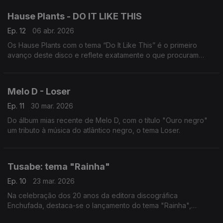
Hause Plants - DO IT LIKE THIS
Ep. 12
06 abr. 2026
Os Hause Plants com o tema “Do It Like This” é o primeiro
avanço deste disco e reflete exatamente o que procuram
nesta nova fase da banda.
Melo D - Loser
Ep. 11
30 mar. 2026
Do álbum mias recente de Melo D, com o título "Ouro negro"
um tributo à música do atlântico negro, o tema Loser.
Tusabe: tema "Rainha"
Ep. 10
23 mar. 2026
Na celebração dos 20 anos da editora discográfica
Enchufada, destaca-se o lançamento do tema "Rainha",
produzido por Tusabe.