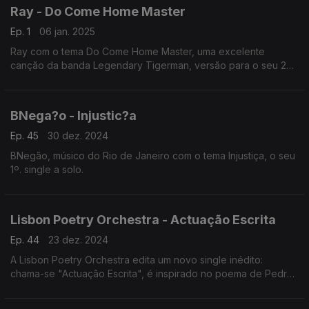
Ray - Do Come Home Master
Ep. 1
06 jan. 2025
Ray com o tema Do Come Home Master, uma excelente
canção da banda Legendary Tigerman, versão para o seu 2º.
single do disco "Bufalo" e será editado brevemente.
BNega?o - Injustic?a
Ep. 45
30 dez. 2024
BNegão, músico do Rio de Janeiro com o tema Injustiça, o seu
1º. single a solo.
Lisbon Poetry Orchestra - Actuação Escrita
Ep. 44
23 dez. 2024
A Lisbon Poetry Orchestra edita um novo single inédito:
chama-se "Actuação Escrita", é inspirado no poema de Pedro
Oom e conta com Xana (Rádio Macau) como convidada
especial.