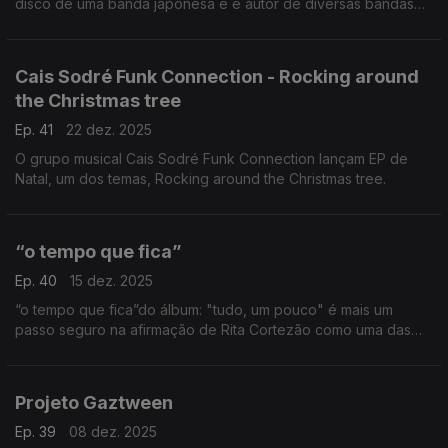
disco de uma banda japonesa e é autor de diversas bandas
sonoras. Steady Grace, um dos temas até ao novo disco a
editar no início do próximo ano.
Cais Sodré Funk Connection - Rocking around
the Christmas tree
Ep. 41
22 dez. 2025
O grupo musical Cais Sodré Funk Connection lançam EP de
Natal, um dos temas, Rocking around the Christmas tree.
“o tempo que fica”
Ep. 40
15 dez. 2025
“o tempo que fica”do álbum: "tudo, um pouco" é mais um
passo seguro na afirmação de Rita Cortezão como uma das
mais promissoras vozes da nova música portuguesa.
Projeto Gaztween
Ep. 39
08 dez. 2025