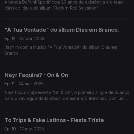
A banda DaPunkSportif com 20 anos de existência e o tema
clássico, título do álbum “Rock'n'Roll Salvation” .
"À Tua Vontade" do álbum Dias em Branco.
Ep. 12
07 abr. 2025
Jasmim com a música "À Tua Vontade" do álbum Dias em
Branco
Nayr Faquira? - On & On
Ep. 11
24 mar. 2025
Nayr Faquira apresenta “On & On”, o primeiro single de avanço
para o seu aguardado álbum de estreia, Entrelinhas. Com uma
sonoridade que cruza influências do rnb/hip-hop e soul,
Tó Trips & Fake Latinos - Fiesta Triste
Ep. 10
17 mar. 2025