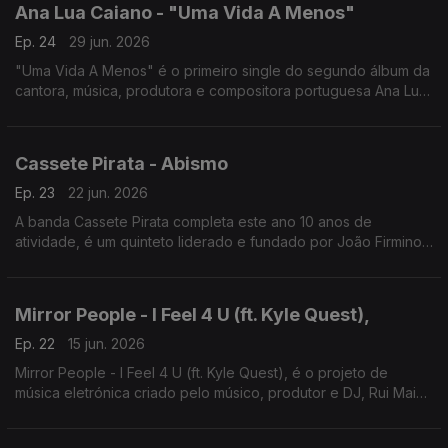
Ana Lua Caiano - "Uma Vida A Menos"
Ep. 24
29 jun. 2026
"Uma Vida A Menos" é o primeiro single do segundo álbum da
cantora, música, produtora e compositora portuguesa Ana Lua
Caiano, com lançamento previsto para o final de 2026.
Cassete Pirata - Abismo
Ep. 23
22 jun. 2026
A banda Cassete Pirata completa este ano 10 anos de
atividade, é um quinteto liderado e fundado por João Firmino
"Pir" . A canção intitula-se Abismo.
Mirror People - I Feel 4 U (ft. Kyle Quest),
Ep. 22
15 jun. 2026
Mirror People - I Feel 4 U (ft. Kyle Quest), é o projeto de
música eletrónica criado pelo músico, produtor e DJ, Rui Maia
em colaboração com Kyle Quest, nome artístico do músico
Diogo Braga.