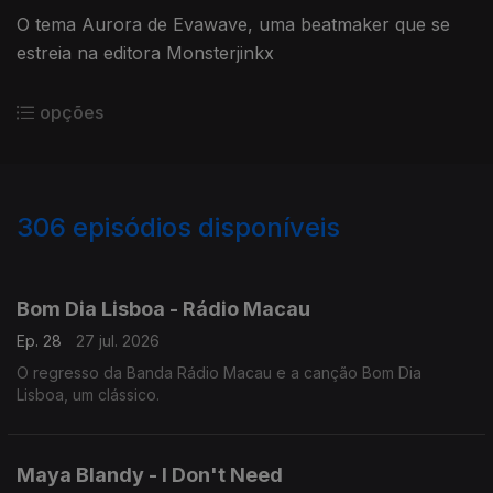
O tema Aurora de Evawave, uma beatmaker que se
estreia na editora Monsterjinkx
opções
306
episódios disponíveis
923865
906585
885039
857789
834278
815363
791563
766279
745480
Bom Dia Lisboa - Rádio Macau
Ep. 28
27 jul. 2026
O regresso da Banda Rádio Macau e a canção Bom Dia
Lisboa, um clássico.
Maya Blandy - I Don't Need