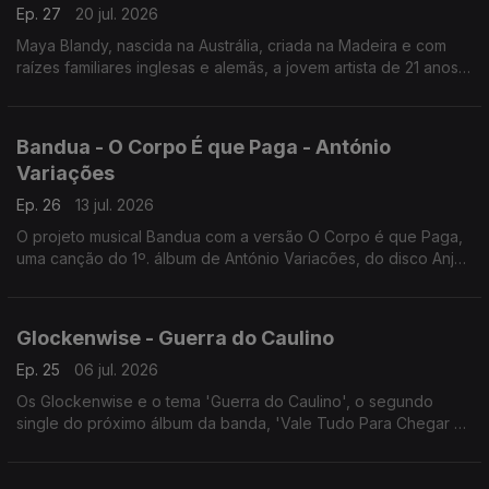
Ep. 27
20 jul. 2026
Maya Blandy, nascida na Austrália, criada na Madeira e com
raízes familiares inglesas e alemãs, a jovem artista de 21 anos
tem vindo a construir uma carreira. Uma das suas canções, I
Don't Need.
Bandua - O Corpo É que Paga - António
Variações
Ep. 26
13 jul. 2026
O projeto musical Bandua com a versão O Corpo é que Paga,
uma canção do 1º. álbum de António Variacões, do disco Anjo
da Guarda.
Glockenwise - Guerra do Caulino
Ep. 25
06 jul. 2026
Os Glockenwise e o tema 'Guerra do Caulino', o segundo
single do próximo álbum da banda, 'Vale Tudo Para Chegar a
Algum Lado'.