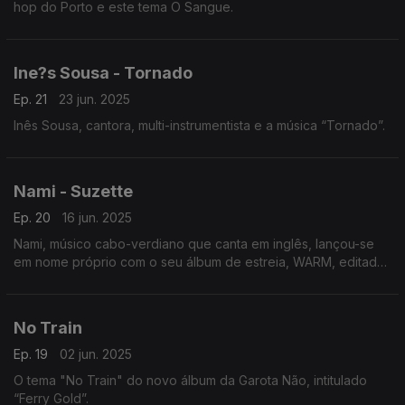
hop do Porto e este tema O Sangue.
Ine?s Sousa - Tornado
Ep. 21
23 jun. 2025
Inês Sousa, cantora, multi-instrumentista e a música “Tornado”.
Nami - Suzette
Ep. 20
16 jun. 2025
Nami, músico cabo-verdiano que canta em inglês, lançou-se
em nome próprio com o seu álbum de estreia, WARM, editado
pelo seu próprio selo, ONDAS e o single Suzette.
No Train
Ep. 19
02 jun. 2025
O tema "No Train" do novo álbum da Garota Não, intitulado
“Ferry Gold”.