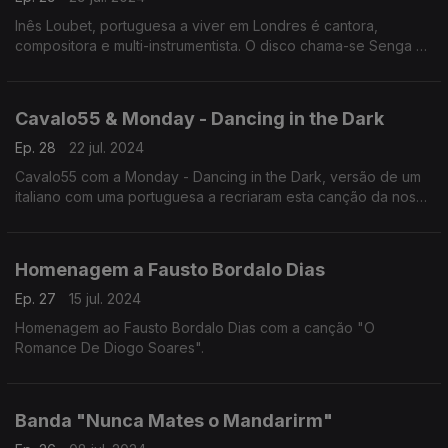
Inês Loubet, portuguesa a viver em Londres é cantora,
compositora e multi-instrumentista. O disco chama-se Senga e
o tema Mel de Abelha.
Cavalo55 & Monday - Dancing in the Dark
Ep. 28
22 jul. 2024
Cavalo55 com a Monday - Dancing in the Dark, versão de um
italiano com uma portuguesa a recriaram esta canção da nossa
história e do rock in roll.
Homenagem a Fausto Bordalo Dias
Ep. 27
15 jul. 2024
Homenagem ao Fausto Bordalo Dias com a canção "O
Romance De Diogo Soares".
Banda "Nunca Mates o Mandarirm"