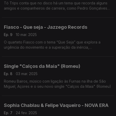
Tó Trips conta que no disco há um tema que recorda alguns
amigos e companheiros de carreira, como Pedro Gonçalves
dos Dead Combo que já não estão entre nós.Tó Trips & Fake
Latinos com o tema Fiesta Triste.
Fiasco - Que seja - Jazzego Records
Ep. 9
10 mar. 2025
O quarteto Fiasco com o tema “Que Seja” que explora a
urgência do movimento e a superação da inércia,
impulsionada pela voz envolvente de Helena Neto.
Single "Calços da Maia" (Romeu)
Ep. 8
03 mar. 2025
Romeu Bairos, músico com ligação às Furnas na ilha de São
Miguel, Açores e o seu novo single "Calços da Maia" (Romeu)
Sophia Chablau & Felipe Vaqueiro - NOVA ERA
Ep. 7
24 fev. 2025