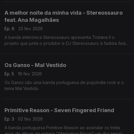
A melhor noite da minha vida - Stereossauro
feat. Ana Magalhães
Ep. 6
23 fev. 2026
A banda eletrónica Stereossauro apresenta Tristana II o
projeto que junta o produtor e DJ Stereossauro à fadista Ana
Magalhães e o tema A melhor noite da minha vida.
Os Ganso - Mal Vestido
Ep. 5
16 fev. 2026
Os Ganso são uma banda portuguesa de pop/indie rock e o
tema Mal Vestido.
Primitive Reason - Seven Fingered Friend
Ep. 3
02 fev. 2026
A banda portuguesa Primitive Reason ao assinalar os trinta
anos do álbum de estreia "Alternative Prison" um dos temas,