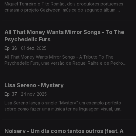
Miguel Tenreiro e Tito Romão, dois produtores portuenses
criaram o projeto Gaztween, música do segundo álbum,
Peaceful Nights.
All That Money Wants Mirror Songs - To The
Psychedelic Furs
Ep. 38
01 dez. 2025
All That Money Wants Mirror Songs - A Tribute To The
Psychedelic Furs, uma versão de Raquel Ralha e de Pedro
Renato
Lisa Sereno - Mystery
Ep. 37
24 nov. 2025
Lisa Sereno lança o single “Mystery” um exemplo perfeito
sobre como fazer uma música ter na linguagem visual, um
avanço para o EP Belonging
Noiserv - Um dia como tantos outros (feat. A