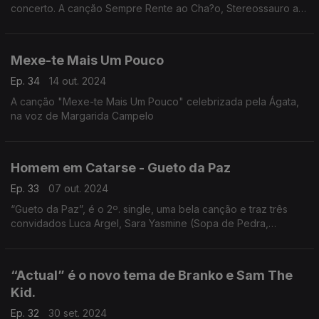
concerto. A canção Sempre Rente ao Cha?o, Stereossauro a
remisturar Noiserv.
Mexe-te Mais Um Pouco
Ep. 34
14 out. 2024
A canção "Mexe-te Mais Um Pouco" celebrizada pela Ágata,
na voz de Margarida Campelo
Homem em Catarse - Gueto da Paz
Ep. 33
07 out. 2024
“Gueto da Paz”, é o 2º. single, uma bela canção e traz três
convidados Luca Argel, Sara Yasmine (Sopa de Pedra,
Retimbrar), Nuno Prata (Ornatos Violeta, Cara de Espelho)
uniram-se a Homem em Catarse, nome artístico escolhido por
Afonso Dorido.
“Actual” é o novo tema de Branko e Sam The
Kid.
Ep. 32
30 set. 2024