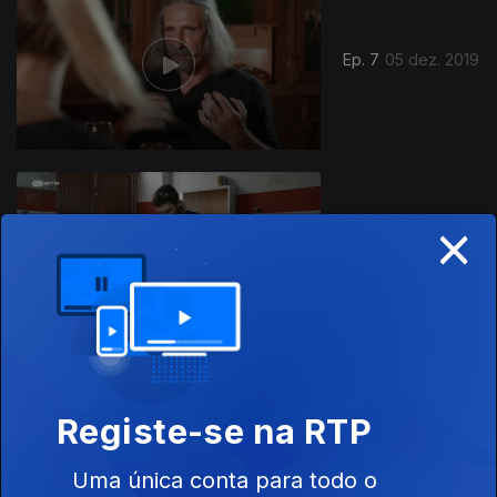
Ep. 7
05 dez. 2019
×
Ep. 6
28 nov. 2019
Registe-se na RTP
Ep. 5
21 nov. 2019
Uma única conta para todo o