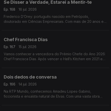
Se Disser a Verdade, Estarei a Mentir-te
Ep. 168
16 jul. 2026
Frederico D’Orey: português nascido em Petrópolis,
doutorado em Ciências Empresariais. Com mais de 20 anos em
gestão, marketing e comunicação, lançou Nascido de Ninguém
(2024) e Se Disser a Verdade, Estarei a Mentir-te
Chef Francisca Dias
Ep. 167
15 jul. 2026
Vamos conhecer a vencedora do Prémio Chefe do Ano 2026:
Chef Francisca Dias. Após vencer o Hell’s Kitchen em 2021 e
passar por vários restaurantes, concretizou o sonho de abrir o
seu próprio espaço: o Esteva, em Borba
Dois dedos de conversa
Ep. 166
14 jul. 2026
Na RTP Mundo, conhecemos Amadeu Lopes-Sabino,
ficcionista e ensaísta natural de Elvas. Com uma vasta obra
publicada, apresenta agora o seu mais recente livro, O Futuro
Anterior