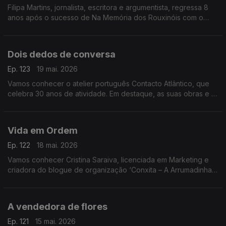
Filipa Martins, jornalista, escritora e argumentista, regressa 8
anos após o sucesso de Na Memória dos Rouxinóis com o
novo livro No Meu Fim Está o Meu Começo, já nas livrarias
Dois dedos de conversa
Ep. 123
19 mai. 2026
Vamos conhecer o atelier português Contacto Atlântico, que
celebra 30 anos de atividade. Em destaque, as suas obras e a
expansão para o Brasil, numa conversa com o fundador, André
Caiado
Vida em Ordem
Ep. 122
18 mai. 2026
Vamos conhecer Cristina Saraiva, licenciada em Marketing e
criadora do blogue de organização ‘Conxita – A Arrumadinha’.
Especialista na área, lança agora o livro Vida em Ordem, já nas
livrarias
A vendedora de flores
Ep. 121
15 mai. 2026