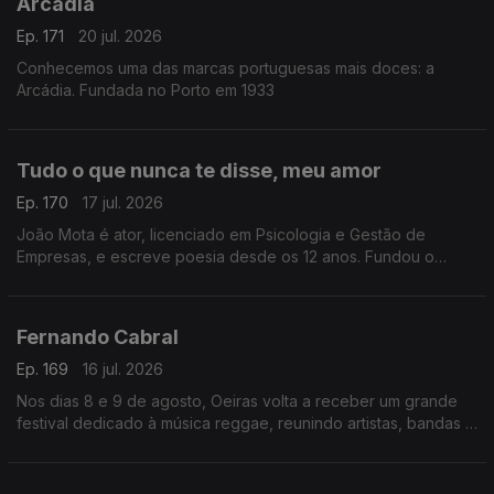
Arcádia
Ep. 171
20 jul. 2026
Conhecemos uma das marcas portuguesas mais doces: a
Arcádia. Fundada no Porto em 1933
Tudo o que nunca te disse, meu amor
Ep. 170
17 jul. 2026
João Mota é ator, licenciado em Psicologia e Gestão de
Empresas, e escreve poesia desde os 12 anos. Fundou o
Clube de Poesia da UAL e estreia-se agora com o livro Tudo o
que nunca te disse, meu amor.
Fernando Cabral
Ep. 169
16 jul. 2026
Nos dias 8 e 9 de agosto, Oeiras volta a receber um grande
festival dedicado à música reggae, reunindo artistas, bandas e
amantes deste género musical num ambiente de celebração,
diversidade e partilha