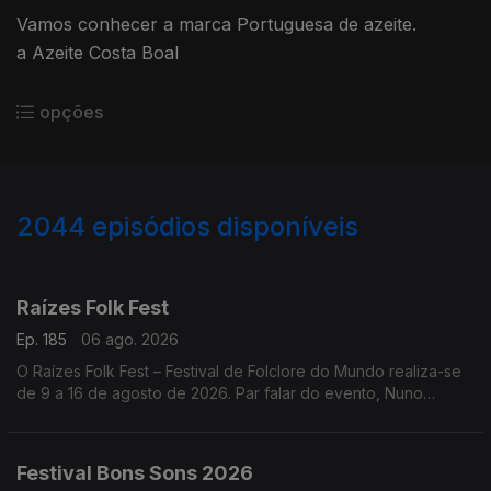
Vamos conhecer a marca Portuguesa de azeite.
a Azeite Costa Boal
opções
2044
episódios disponíveis
944294
941373
937861
934216
930793
927199
924161
920905
Raízes Folk Fest
Ep. 185
06 ago. 2026
O Raízes Folk Fest – Festival de Folclore do Mundo realiza-se
de 9 a 16 de agosto de 2026. Par falar do evento, Nuno
Leitão, responsável pelo Rancho Folclórico Recreativo Clube
Bonjardim.
Festival Bons Sons 2026