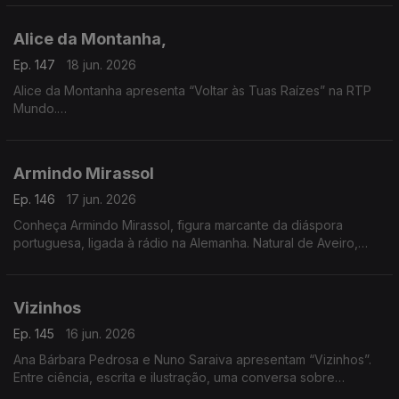
inspirada nos efeitos da tempestade.
Alice da Montanha,
Ep. 147
18 jun. 2026
Alice da Montanha apresenta “Voltar às Tuas Raízes” na RTP
Mundo.
A autora e divulgadora de práticas de vida sustentável Alice
da Montanha é a convidada da Isabel Flora na RTP Mundo,
Armindo Mirassol
onde apresenta o seu mais recente livro, Voltar às Tuas
Raízes. A obra propõe uma reflexão sobre a ligação entre o
Ep. 146
17 jun. 2026
ser humano e a natureza, incentivando um regresso a hábitos
Conheça Armindo Mirassol, figura marcante da diáspora
mais conscientes e alinhados com os ritmos naturais.
portuguesa, ligada à rádio na Alemanha. Natural de Aveiro,
emigrou aos 14 anos, passou pela Venezuela e fixou-se na
Alemanha
Vizinhos
Ep. 145
16 jun. 2026
Ana Bárbara Pedrosa e Nuno Saraiva apresentam “Vizinhos”.
Entre ciência, escrita e ilustração, uma conversa sobre
cidades, identidade e histórias que nos ligam