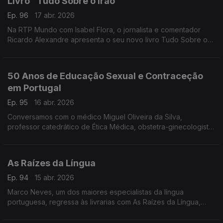
Livro "Tudo Sobre o Irão"
Ep. 96
17 abr. 2026
Na RTP Mundo com Isabel Flora, o jornalista e comentador
Ricardo Alexandre apresenta o seu novo livro Tudo Sobre o
Irão.
50 Anos de Educação Sexual e Contraceção
em Portugal
Ep. 95
16 abr. 2026
Conversamos com o médico Miguel Oliveira da Silva,
professor catedrático de Ética Médica, obstetra-ginecologista
e autor do livro 50 Anos de Educação Sexual e Contraceção
em Portugal
As Raízes da Língua
Ep. 94
15 abr. 2026
Marco Neves, um dos maiores especialistas da língua
portuguesa, regressa às livrarias com As Raízes da Língua,
uma viagem esclarecedora às origens do português e às
influências que moldaram o idioma que hoje falamos