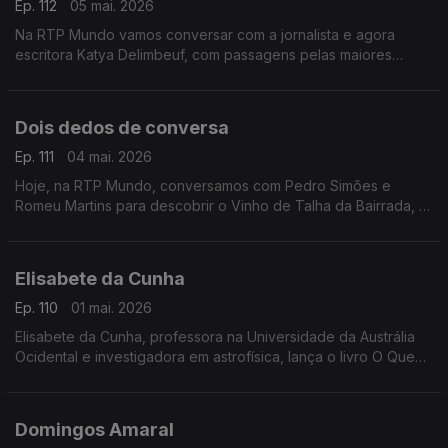
Ep. 112
05 mai. 2026
Na RTP Mundo vamos conversar com a jornalista e agora
escritora Katya Delimbeuf, com passagens pelas maiores
publicações portuguesas e comunicação. Estreia?se agora em
livro com Âncora
Dois dedos de conversa
Ep. 111
04 mai. 2026
Hoje, na RTP Mundo, conversamos com Pedro Simões e
Romeu Martins para descobrir o Vinho de Talha da Bairrada, a
Adega Centenária Malápio e as suas vinhas de origem
medieval
Elisabete da Cunha
Ep. 110
01 mai. 2026
Elisabete da Cunha, professora na Universidade da Austrália
Ocidental e investigadora em astrofísica, lança o livro O Que
se Passa nas Nossas Cabeças
Domingos Amaral