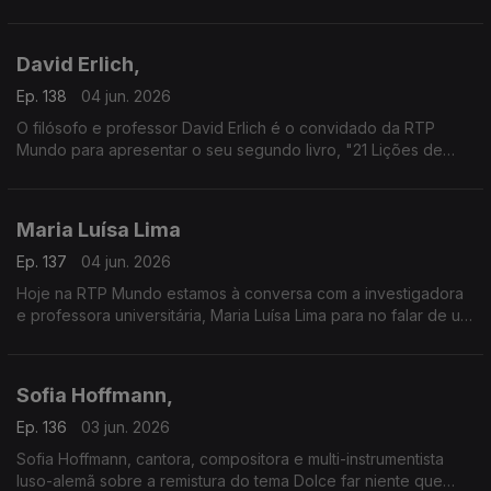
poemas de João Monge com as vozes da Maria João Luís e
do André Gago.
David Erlich,
Ep. 138
04 jun. 2026
O filósofo e professor David Erlich é o convidado da RTP
Mundo para apresentar o seu segundo livro, "21 Lições de
Filosofia para ter uma vida quase Boa".
Maria Luísa Lima
Ep. 137
04 jun. 2026
Hoje na RTP Mundo estamos à conversa com a investigadora
e professora universitária, Maria Luísa Lima para no falar de um
dos fatores determinantes para a felicidade do ser humano, a
amizade.
Sofia Hoffmann,
Ep. 136
03 jun. 2026
Sofia Hoffmann, cantora, compositora e multi-instrumentista
luso-alemã sobre a remistura do tema Dolce far niente que