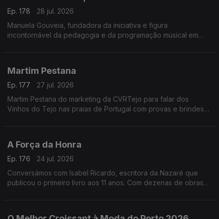
A entrada é gratuita e as portas abrem todos os dias às 18h00.
Ep. 178
28 jul. 2026
Manuela Gouveia, fundadora da iniciativa e figura
incontornável da pedagogia e da programação musical em
Portugal, sobre a Semana Internacional de Piano de Óbidos
(SIPO) a 31.ª edição entre 26 de junho e 4 de agosto de 2026
promovida pela ACIM, reafirmando o seu papel enquanto
Martim Pestana
referência nacional e internacional na formação e
apresentação pianística.
Ep. 177
27 jul. 2026
Martim Pestana do marketing da CVRTejo para falar dos
Vinhos do Tejo nas praias de Portugal com provas e brindes
de 11 de julho a 15 de agosto.
A Força da Honra
Ep. 176
24 jul. 2026
Conversámos com Isabel Ricardo, escritora da Nazaré que
publicou o primeiro livro aos 11 anos. Com dezenas de obras
premiadas e traduzidas, estreia-se agora no romance histórico
com “A Força da Honra”
O Melhor Croissant à Moda do Porto 2026