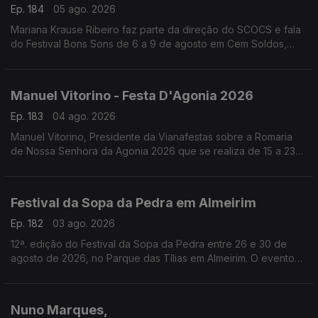
Ep. 184
05 ago. 2026
Mariana Krause Ribeiro faz parte da direção do SCOCS e fala
do Festival Bons Sons de 6 a 9 de agosto em Cem Soldos,
Tomar que se volta a transformar numa aldeia-festival, este
ano sob a ideia de resistência.
Manuel Vitorino - Festa D'Agonia 2026
Ep. 183
04 ago. 2026
Manuel Vitorino, Presidente da Vianafestas sobre a Romaria
de Nossa Senhora da Agonia 2026 que se realiza de 15 a 23
de agosto em Viana do Castelo que volta a ser o palco da
tradição, da devoção e da alegria.
Festival da Sopa da Pedra em Almeirim
Ep. 182
03 ago. 2026
12ª. edição do Festival da Sopa da Pedra entre 26 e 30 de
agosto de 2026, no Parque das Tílias em Almeirim. O evento
celebra a gastronomia ribatejana, onde se destaca o famoso
prato certificado, e conta com concertos, artesanato e
tasquinhas.
Nuno Marques,
O grão-confrade Luís Manso da Confraria Gastronómica de