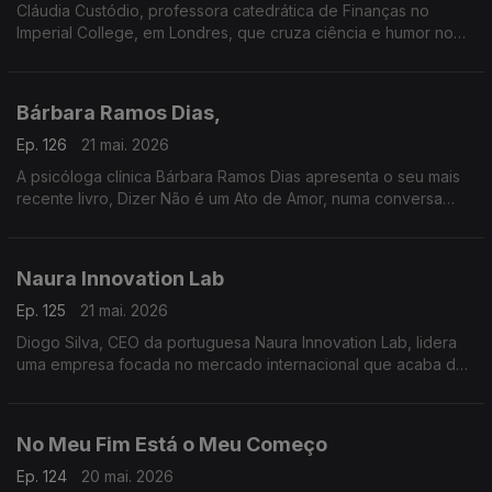
Cláudia Custódio, professora catedrática de Finanças no
Imperial College, em Londres, que cruza ciência e humor no
novo livro Riso, Humor e… Matemática
Bárbara Ramos Dias,
Ep. 126
21 mai. 2026
A psicóloga clínica Bárbara Ramos Dias apresenta o seu mais
recente livro, Dizer Não é um Ato de Amor, numa conversa
com Isabel Flora, na RTP Mundo.
Naura Innovation Lab
Ep. 125
21 mai. 2026
Diogo Silva, CEO da portuguesa Naura Innovation Lab, lidera
uma empresa focada no mercado internacional que acaba de
lançar o primeiro banco digital na Suíça
No Meu Fim Está o Meu Começo
Ep. 124
20 mai. 2026