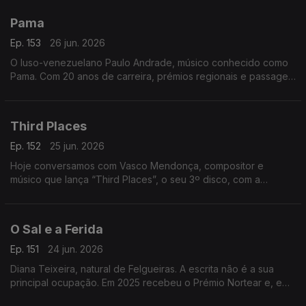
promoção da língua, cultura e diáspora portuguesa
Pama
Ep. 153
26 jun. 2026
O luso-venezuelano Paulo Andrade, músico conhecido como
Pama. Com 20 anos de carreira, prémios regionais e passagem
pelo The Voice, divide a música com uma barbearia no centro
da Mealhada
Third Places
Ep. 152
25 jun. 2026
Hoje conversamos com Vasco Mendonça, compositor e
músico que lança “Third Places”, o seu 3º disco, com a
participação de nomes de destaque. Um especialista em
música contemporânea.
O Sal e a Ferida
Ep. 151
24 jun. 2026
Diana Teixeira, natural de Felgueiras. A escrita não é a sua
principal ocupação. Em 2025 recebeu o Prémio Nortear e, em
2026, venceu o Prémio Lions com “O Sal e a Ferida