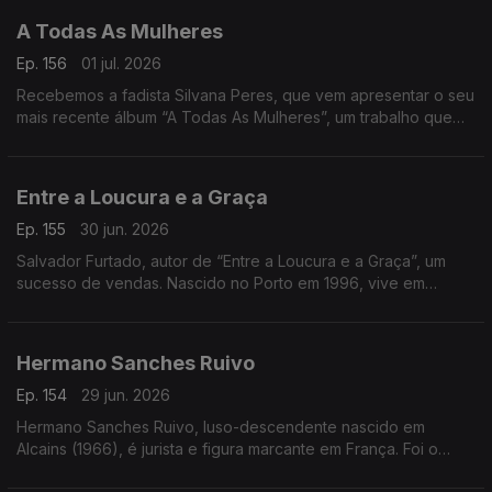
A Todas As Mulheres
Ep. 156
01 jul. 2026
Recebemos a fadista Silvana Peres, que vem apresentar o seu
mais recente álbum “A Todas As Mulheres”, um trabalho que
celebra a força, a emoção e a voz feminina no fado
Entre a Loucura e a Graça
Ep. 155
30 jun. 2026
Salvador Furtado, autor de “Entre a Loucura e a Graça”, um
sucesso de vendas. Nascido no Porto em 1996, vive em
Lisboa, é licenciado em História
Hermano Sanches Ruivo
Ep. 154
29 jun. 2026
Hermano Sanches Ruivo, luso-descendente nascido em
Alcains (1966), é jurista e figura marcante em França. Foi o
primeiro português vereador em Paris e destacou-se na