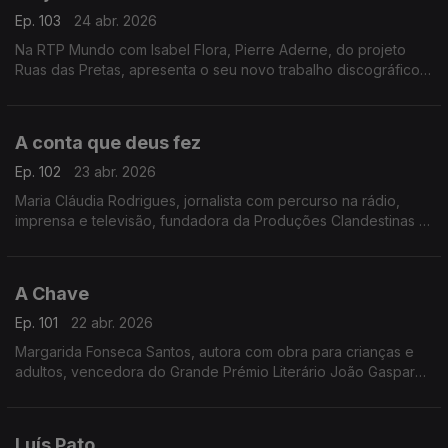
Ep. 103
24 abr. 2026
Na RTP Mundo com Isabel Flora, Pierre Aderne, do projeto
Ruas das Pretas, apresenta o seu novo trabalho discográfico
Povo Brasileiro. Uma conversa sobre música, identidade e a
riqueza cultural dos paises da lusófonoss.
A conta que deus fez
Ep. 102
23 abr. 2026
Maria Cláudia Rodrigues, jornalista com percurso na rádio,
imprensa e televisão, fundadora da Produções Clandestinas e
autora de A Conta que Deus Fez
A Chave
Ep. 101
22 abr. 2026
Margarida Fonseca Santos, autora com obra para crianças e
adultos, vencedora do Grande Prémio Literário João Gaspar
Simões, agora com o novo livro "A Chave.”
Luís Pato