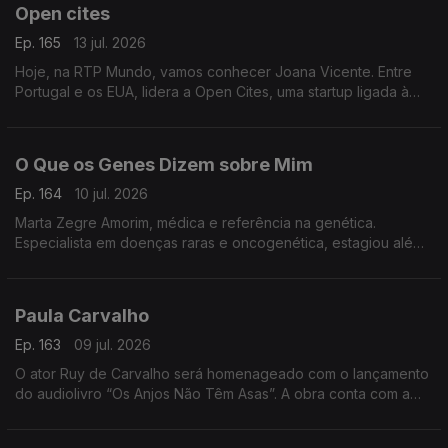
Open cites
Ep. 165
13 jul. 2026
Hoje, na RTP Mundo, vamos conhecer Joana Vicente. Entre
Portugal e os EUA, lidera a Open Cites, uma startup ligada à
cultura, onde alia inovação, criatividade e impacto no setor
cultural
O Que os Genes Dizem sobre Mim
Ep. 164
10 jul. 2026
Marta Zegre Amorim, médica e referência na genética.
Especialista em doenças raras e oncogenética, estagiou além-
fronteiras e lança agora O Que os Genes Dizem sobre Mim,
uma viagem ao ADN.
Paula Carvalho
Ep. 163
09 jul. 2026
O ator Ruy de Carvalho será homenageado com o lançamento
do audiolivro “Os Anjos Não Têm Asas”. A obra conta com a
participação do próprio ator e de membros da sua família,
numa homenagem à sua notável carreira artística.