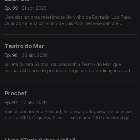
Ep. 99
21 abr. 2026
Uma das maiores referências do vinho da Bairrada: Luís Pato.
Quando se leva um vinho de Luís Pato, leva-se sempre
qualidade
Teatro do Mar
Ep. 98
20 abr. 2026
Julieta Aurora Santos, da companhia Teatro do Mar, que
assinala 40 anos de produção regular e de dedicação às artes
performativas
Prochef
Ep. 97
17 abr. 2026
Vamos conhecer a Prochef, empresa portuguesa de sucesso,
e a sua CEO, Orquídea Silva — uma marca 100% nacional que
veste chefs de restauração e pastelaria em Portugal e no
mundo.