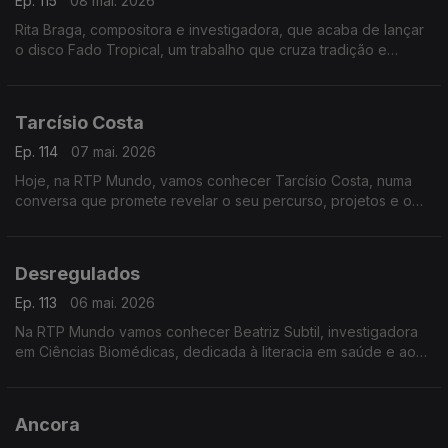
Ep. 115
08 mai. 2026
Rita Braga, compositora e investigadora, que acaba de lançar
o disco Fado Tropical, um trabalho que cruza tradição e
inovação musical
Tarcísio Costa
Ep. 114
07 mai. 2026
Hoje, na RTP Mundo, vamos conhecer Tarcísio Costa, numa
conversa que promete revelar o seu percurso, projetos e o
impacto do seu trabalho
Desregulados
Ep. 113
06 mai. 2026
Na RTP Mundo vamos conhecer Beatriz Subtil, investigadora
em Ciências Biomédicas, dedicada à literacia em saúde e ao
sistema nervoso, autora do livro Desregulados
Ancora