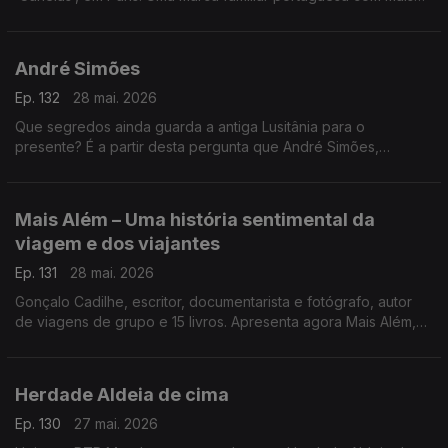
de 40 anos, ligada à comunidade e com várias vertentes de
negócio.
André Simões
Ep. 132
28 mai. 2026
Que segredos ainda guarda a antiga Lusitânia para o
presente? É a partir desta pergunta que André Simões,
professor e investigador em Estudos Clássicos na Faculdade
de Letras da Universidade de Lisboa, chega à RTP Mundo
para apresentar o seu livro Lusitânia.
Mais Além – Uma história sentimental da
viagem e dos viajantes
Ep. 131
28 mai. 2026
Gonçalo Cadilhe, escritor, documentarista e fotógrafo, autor
de viagens de grupo e 15 livros. Apresenta agora Mais Além,
uma história sentimental da viagem e dos viajantes
Herdade Aldeia de cima
Ep. 130
27 mai. 2026