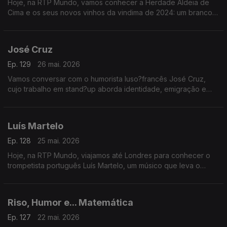
Hoje, na RTP Mundo, vamos conhecer a Herdade Aldeia de
Cima e os seus novos vinhos da vindima de 2024: um branco e
um Alvarinho, numa conversa com António Cavalheiro
José Cruz
Ep. 129
26 mai. 2026
Vamos conversar com o humorista luso?francês José Cruz,
cujo trabalho em stand?up aborda identidade, emigração e
choque cultural, retratando com humor o quotidiano dos
portugueses em França
Luís Martelo
Ep. 128
25 mai. 2026
Hoje, na RTP Mundo, viajamos até Londres para conhecer o
trompetista português Luís Martelo, um músico que leva o
talento nacional além-fronteiras
Riso, Humor e... Matemática
Ep. 127
22 mai. 2026