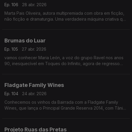
Ep. 106
28 abr. 2026
Marta Pais Oliveira, autora multipremiada com obra em ficção,
não ficção e dramaturgia. Uma verdadeira máquina criativa que
chega agora às livrarias com "Como Caminhar Num Pântano"
Brumas do Luar
Ep. 105
27 abr. 2026
vamos conhecer Maria León, a voz do grupo Ravel nos anos
90, inesquecível em Toques do Infinito, agora de regresso
com o novo disco Brumas do Luar.
Fladgate Family Wines
Ep. 104
24 abr. 2026
Conhecemos os vinhos da Bairrada com a Fladgate Family
Wines, que lança o Principal Grande Reserva 2014, com Tânia
Oliveira (Marketing) e Chris Forbes (Comercial)
Projeto Ruas das Pretas