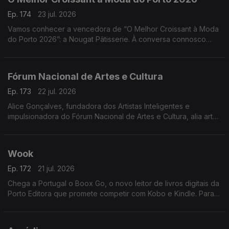
Ep. 174
23 jul. 2026
Vamos conhecer a vencedora de “O Melhor Croissant à Moda
do Porto 2026”: a Nougat Pâtisserie. À conversa connosco
estarão o Chefe Pasteleiro Daniel Leal e a cake designer
Juliana Couto
Fórum Nacional de Artes e Cultura
Ep. 173
22 jul. 2026
Alice Gonçalves, fundadora dos Artistas Inteligentes e
impulsionadora do Fórum Nacional de Artes e Cultura, alia arte,
estratégia e políticas culturais. Jurista de formação, dedicou-se
à gestão cultural aos 26 anos
Wook
Ep. 172
21 jul. 2026
Chega a Portugal o Boox Go, o novo leitor de livros digitais da
Porto Editora que promete competir com Kobo e Kindle. Para
apresentar esta novidade, recebemos Rui Aragão, diretor da
Wook.