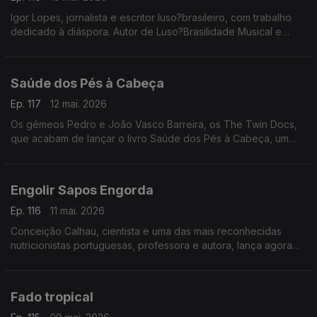
Igor Lopes, jornalista e escritor luso?brasileiro, com trabalho
dedicado à diáspora. Autor de Luso?Brasilidade Musical e
Maria Alcina, a Força da Natureza
Saúde dos Pés à Cabeça
Ep. 117
12 mai. 2026
Os gémeos Pedro e João Vasco Barreira, os The Twin Docs,
que acabam de lançar o livro Saúde dos Pés à Cabeça, um
guia prático para cuidar melhor do corpo e da saúde
Engolir Sapos Engorda
Ep. 116
11 mai. 2026
Conceição Calhau, cientista e uma das mais reconhecidas
nutricionistas portuguesas, professora e autora, lança agora
Engolir Sapos Engorda, sobre o impacto das emoções na
saúde e no peso
Fado tropical