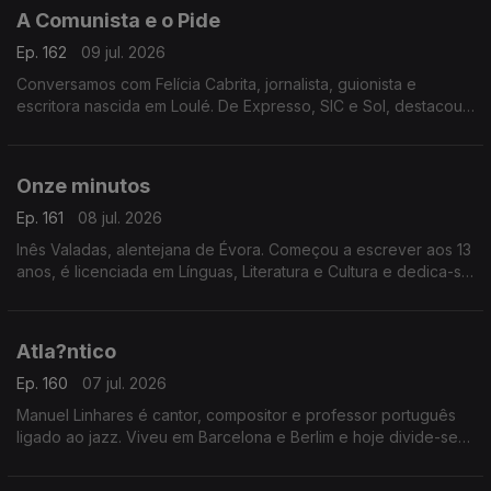
A Comunista e o Pide
Ep. 162
09 jul. 2026
Conversamos com Felícia Cabrita, jornalista, guionista e
escritora nascida em Loulé. De Expresso, SIC e Sol, destacou-
se por grandes investigações. Apresenta agora o livro “A
Comunista e o Pide"
Onze minutos
Ep. 161
08 jul. 2026
Inês Valadas, alentejana de Évora. Começou a escrever aos 13
anos, é licenciada em Línguas, Literatura e Cultura e dedica-se
ao universo do dark romance. Agora estreia-se com o livro
“Onze Minutos”
Atla?ntico
Ep. 160
07 jul. 2026
Manuel Linhares é cantor, compositor e professor português
ligado ao jazz. Viveu em Barcelona e Berlim e hoje divide-se
entre Nova Iorque e o Porto. Apresenta agora o novo disco
“Atlântico”