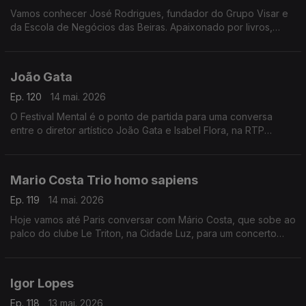
Vamos conhecer José Rodrigues, fundador do Grupo Visar e
da Escola de Negócios das Beiras. Apaixonado por livros,
lança agora o romance A Vendedora de Flores, já nas livrarias
João Gata
Ep. 120
14 mai. 2026
O Festival Mental é o ponto de partida para uma conversa
entre o diretor artístico João Gata e Isabel Flora, na RTP
Mundo.
Mario Costa Trio homo sapiens
Ep. 119
14 mai. 2026
Hoje vamos até Paris conversar com Mário Costa, que sobe ao
palco do clube Le Triton, na Cidade Luz, para um concerto
que promete levar o melhor da música portuguesa além?
fronteiras
Igor Lopes
Ep. 118
13 mai. 2026