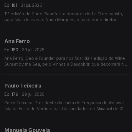
Almeirim fala sobre este símbolo da gastronomia.
Ep. 181
31 jul. 2026
11ª edição do Porto Pianofest a decorrer de 1 a 11 de agosto,
para falar do evento Nuno Marques,,o fundador e diretor
artístico deste festival internacional de piano realizado no
Porto e ligado a Nova Iorque.
Ana Ferro
Ep. 180
30 jul. 2026
Ana Ferro, Ceo & Founder para nos falar da1ª edição do Wine
Sunset by the Sea, pelo Vinhos a Descobrir, que decorrerá no
dia 1 de agosto na Figueira da Foz.
Paulo Teixeira
Ep. 179
29 jul. 2026
Paulo Teixeira, Presidente da Junta de Freguesia de Almancil
fala da Festa de Verão e das Comunidades de Almancil de 31
julho a 2 de agosto. O Jardim das Comunidades volta a ser o
ponto de encontro do verão com grandes concertos,
gastronomia típica, artesanato e muita animação.
Manuela Gouveia,