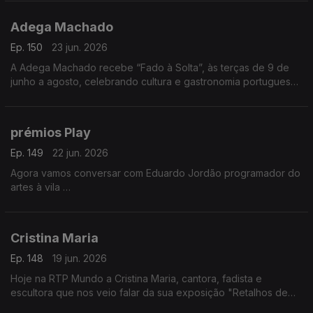
Adega Machado
Ep. 150
23 jun. 2026
A Adega Machado recebe “Fado à Solta”, às terças de 9 de
junho a agosto, celebrando cultura e gastronomia portuguesa.
Evento pensado para emigrantes. Nuno Fernandes apresenta
a iniciativa
prémios Play
Ep. 149
22 jun. 2026
Agora vamos conversar com Eduardo Jordão programador do
artes à vila
Vamos falar das candidaturas aos prémios Play, promovidos
pela Audiogest, e que decorrem até dia 26 de junho
Cristina Maria
Ep. 148
19 jun. 2026
Hoje na RTP Mundo a Cristina Maria, cantora, fadista e
escultora que nos veio falar da sua exposição "Retalhos de
Vida", um pouco da sua história e das suas vivências e