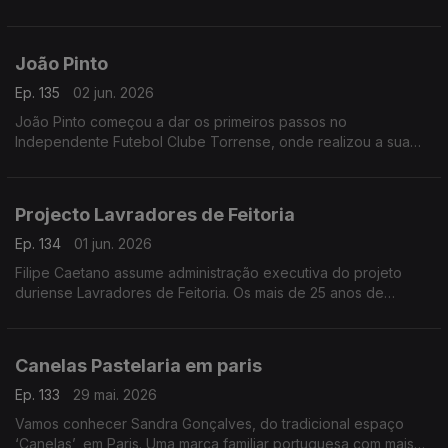
decidiu relançar numa parceria com compositor, produtor e
multi-instrumentista britânico Nitin Sawhney. Próximos
espetáculos no Castelo de São Jorge.
João Pinto
Ep. 135
02 jun. 2026
João Pinto começou a dar os primeiros passos no
Independente Futebol Clube Torrense, onde realizou a sua
formação como andebolista, já dá cartas nos maiores palcos
do andebol europeu.
Projecto Lavradores de Feitoria
Ep. 134
01 jun. 2026
Filipe Caetano assume administração executiva do projeto
duriense Lavradores de Feitoria. Os mais de 25 anos de
experiência em marketing e vendas, bem como a formação na
área de vinhos, pesaram nesta decisão no âmbito deste
coletivo constituído por 15 lavradores com vindimas
Canelas Pastelaria em paris
espalhadas pelas três sub-regiões do Douro.
Ep. 133
29 mai. 2026
Vamos conhecer Sandra Gonçalves, do tradicional espaço
‘Canelas’, em Paris. Uma marca familiar portuguesa com mais