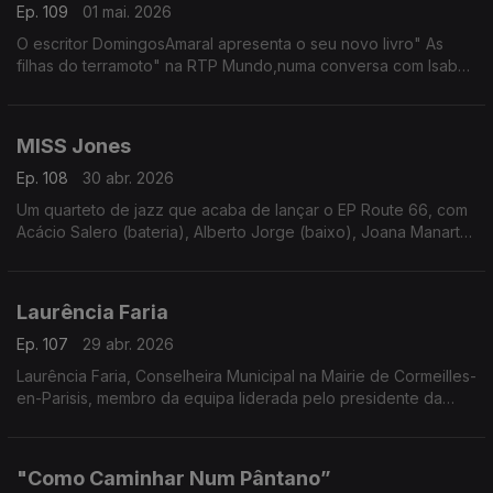
Ep. 109
01 mai. 2026
O escritor DomingosAmaral apresenta o seu novo livro" As
filhas do terramoto" na RTP Mundo,numa conversa com Isabel
Flora
MISS Jones
Ep. 108
30 abr. 2026
Um quarteto de jazz que acaba de lançar o EP Route 66, com
Acácio Salero (bateria), Alberto Jorge (baixo), Joana Manarte
(voz) e Marco Figueiredo.
Laurência Faria
Ep. 107
29 abr. 2026
Laurência Faria, Conselheira Municipal na Mairie de Cormeilles-
en-Parisis, membro da equipa liderada pelo presidente da
câmara, Yannick Boëdec
"Como Caminhar Num Pântano”