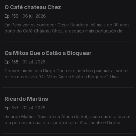
O Café chateau Chez
Ep. 159
06 jul. 2026
Em Paris vamos conhecer César Bandeira, há mais de 30 anos
dono do Café Château Chez, o espaço mais português da
cidade. Onde a comunidade se reúne para matar saudades e
apoiar a Seleção
Os Mitos Que o Estão a Bloquear
Ep. 158
03 jul. 2026
Conversamos com Diogo Guerreiro, médico psiquiatra, sobre
o seu novo livro “Os Mitos Que o Estão a Bloquear”. Uma
reflexão sobre as crenças que podem estar a limitar o nosso
potencial
Ricardo Martins
Ep. 157
02 jul. 2026
Ricardo Martins. Nascido na África do Sul, a sua carreira levou-
o a percorrer quase o mundo inteiro. Atualmente é Diretor-
Geral da Cegoc