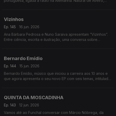
portuguesa, ligada à rádio na Alemanha. Natural de Aveiro,
emigrou aos 14 anos, passou pela Venezuela e fixou-se na
Alemanha
Vizinhos
Ep. 145
16 jun. 2026
Ana Bárbara Pedrosa e Nuno Saraiva apresentam “Vizinhos”.
Entre ciência, escrita e ilustração, uma conversa sobre
cidades, identidade e histórias que nos ligam
Bernardo Emídio
Ep. 144
15 jun. 2026
Bernardo Emídio, músico que iniciou a carreira aos 10 anos e
que agora apresenta o seu novo EP com seis temas, intitulado
de forma original ‘Bernardo Emídio’
QUINTA DA MOSCADINHA
Ep. 143
12 jun. 2026
Vamos até ao Funchal conversar com Márcio Nóbrega, da