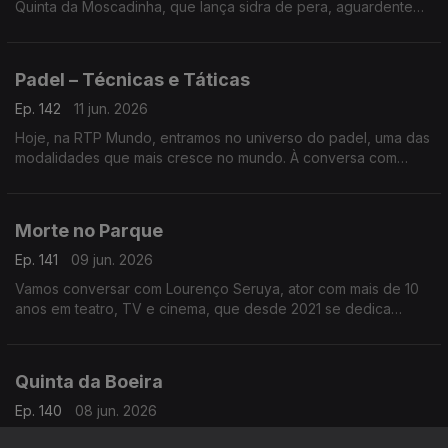
Quinta da Moscadinha, que lança sidra de pera, aguardente
de maçã e espumantes feitos a partir dos pomares da
Camacha
Padel – Técnicas e Táticas
Ep. 142
11 jun. 2026
Hoje, na RTP Mundo, entramos no universo do padel, uma das
modalidades que mais cresce no mundo. À conversa com
José Galante e Miguel Pombeiro, autores do livro Padel –
Técnicas e Táticas
Morte no Parque
Ep. 141
09 jun. 2026
Vamos conversar com Lourenço Seruya, ator com mais de 10
anos em teatro, TV e cinema, que desde 2021 se dedica
também à escrita. Já soma sete livros e apresenta agora Morte
no Parque
Quinta da Boeira
Ep. 140
08 jun. 2026
Na RTP Mundo, entramos na Quinta da Boeira para conhecer