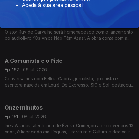
uma viagem ao ADN.
Aceda à sua área pessoal;
Paula Carvalho
Ep. 163
09 jul. 2026
O ator Ruy de Carvalho será homenageado com o lançamento
do audiolivro “Os Anjos Não Têm Asas”. A obra conta com a
participação do próprio ator e de membros da sua família,
numa homenagem à sua notável carreira artística.
A Comunista e o Pide
Ep. 162
09 jul. 2026
Conversamos com Felícia Cabrita, jornalista, guionista e
escritora nascida em Loulé. De Expresso, SIC e Sol, destacou-
se por grandes investigações. Apresenta agora o livro “A
Comunista e o Pide"
Onze minutos
Ep. 161
08 jul. 2026
Inês Valadas, alentejana de Évora. Começou a escrever aos 13
anos, é licenciada em Línguas, Literatura e Cultura e dedica-se
ao universo do dark romance. Agora estreia-se com o livro