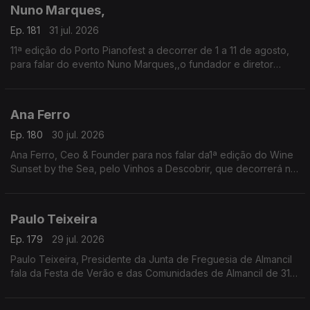
tasquinhas.
Nuno Marques,
O grão-confrade Luís Manso da Confraria Gastronómica de
Almeirim fala sobre este símbolo da gastronomia.
Ep. 181
31 jul. 2026
11ª edição do Porto Pianofest a decorrer de 1 a 11 de agosto,
para falar do evento Nuno Marques,,o fundador e diretor
artístico deste festival internacional de piano realizado no
Porto e ligado a Nova Iorque.
Ana Ferro
Ep. 180
30 jul. 2026
Ana Ferro, Ceo & Founder para nos falar da1ª edição do Wine
Sunset by the Sea, pelo Vinhos a Descobrir, que decorrerá no
dia 1 de agosto na Figueira da Foz.
Paulo Teixeira
Ep. 179
29 jul. 2026
Paulo Teixeira, Presidente da Junta de Freguesia de Almancil
fala da Festa de Verão e das Comunidades de Almancil de 31
julho a 2 de agosto. O Jardim das Comunidades volta a ser o
ponto de encontro do verão com grandes concertos,