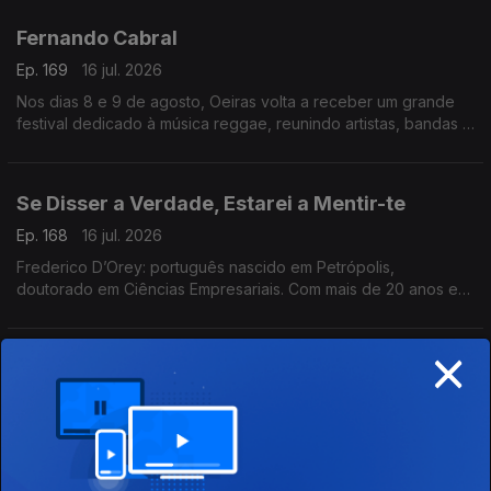
que nunca te disse, meu amor.
Fernando Cabral
Ep. 169
16 jul. 2026
Nos dias 8 e 9 de agosto, Oeiras volta a receber um grande
festival dedicado à música reggae, reunindo artistas, bandas e
amantes deste género musical num ambiente de celebração,
diversidade e partilha
Se Disser a Verdade, Estarei a Mentir-te
Ep. 168
16 jul. 2026
Frederico D’Orey: português nascido em Petrópolis,
doutorado em Ciências Empresariais. Com mais de 20 anos em
gestão, marketing e comunicação, lançou Nascido de Ninguém
(2024) e Se Disser a Verdade, Estarei a Mentir-te
×
Chef Francisca Dias
Ep. 167
15 jul. 2026
Vamos conhecer a vencedora do Prémio Chefe do Ano 2026:
Chef Francisca Dias. Após vencer o Hell’s Kitchen em 2021 e
passar por vários restaurantes, concretizou o sonho de abrir o