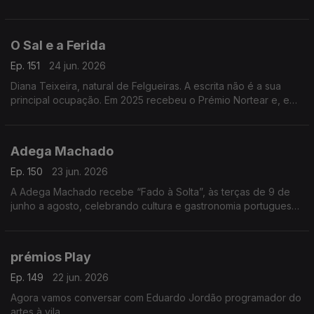
participação de nomes de destaque. Um especialista em
música contemporânea.
O Sal e a Ferida
Ep. 151
24 jun. 2026
Diana Teixeira, natural de Felgueiras. A escrita não é a sua
principal ocupação. Em 2025 recebeu o Prémio Nortear e, em
2026, venceu o Prémio Lions com “O Sal e a Ferida
Adega Machado
Ep. 150
23 jun. 2026
A Adega Machado recebe “Fado à Solta”, às terças de 9 de
junho a agosto, celebrando cultura e gastronomia portuguesa.
Evento pensado para emigrantes. Nuno Fernandes apresenta
a iniciativa
prémios Play
Ep. 149
22 jun. 2026
Agora vamos conversar com Eduardo Jordão programador do
artes à vila