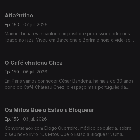
“Onze Minutos”
Atla?ntico
Ep. 160
07 jul. 2026
Manuel Linhares é cantor, compositor e professor português
ligado ao jazz. Viveu em Barcelona e Berlim e hoje divide-se
entre Nova Iorque e o Porto. Apresenta agora o novo disco
“Atlântico”
O Café chateau Chez
Ep. 159
06 jul. 2026
Em Paris vamos conhecer César Bandeira, há mais de 30 anos
dono do Café Château Chez, o espaço mais português da
cidade. Onde a comunidade se reúne para matar saudades e
apoiar a Seleção
Os Mitos Que o Estão a Bloquear
Ep. 158
03 jul. 2026
Conversamos com Diogo Guerreiro, médico psiquiatra, sobre
o seu novo livro “Os Mitos Que o Estão a Bloquear”. Uma