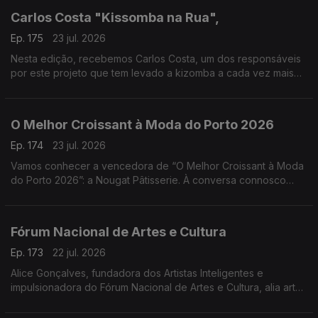
Carlos Costa "Kissomba na Rua",
Ep. 175
23 jul. 2026
Nesta edição, recebemos Carlos Costa, um dos responsáveis
por este projeto que tem levado a kizomba a cada vez mais
pessoas, promovendo a dança, a cultura e o convívio em
espaços públicos.
O Melhor Croissant à Moda do Porto 2026
Ep. 174
23 jul. 2026
Vamos conhecer a vencedora de “O Melhor Croissant à Moda
do Porto 2026”: a Nougat Pâtisserie. À conversa connosco
estarão o Chefe Pasteleiro Daniel Leal e a cake designer
Juliana Couto
Fórum Nacional de Artes e Cultura
Ep. 173
22 jul. 2026
Alice Gonçalves, fundadora dos Artistas Inteligentes e
impulsionadora do Fórum Nacional de Artes e Cultura, alia arte,
estratégia e políticas culturais. Jurista de formação, dedicou-se
à gestão cultural aos 26 anos