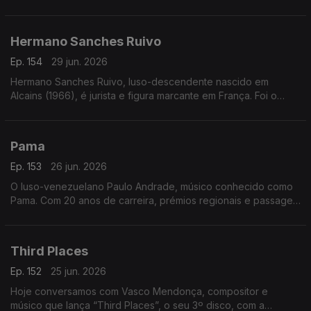
Lisboa, é licenciado em História
Hermano Sanches Ruivo
Ep. 154
29 jun. 2026
Hermano Sanches Ruivo, luso-descendente nascido em
Alcains (1966), é jurista e figura marcante em França. Foi o
primeiro português vereador em Paris e destacou-se na
promoção da língua, cultura e diáspora portuguesa
Pama
Ep. 153
26 jun. 2026
O luso-venezuelano Paulo Andrade, músico conhecido como
Pama. Com 20 anos de carreira, prémios regionais e passagem
pelo The Voice, divide a música com uma barbearia no centro
da Mealhada
Third Places
Ep. 152
25 jun. 2026
Hoje conversamos com Vasco Mendonça, compositor e
músico que lança “Third Places”, o seu 3º disco, com a