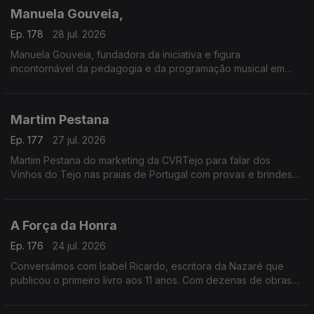
gastronomia típica, artesanato e muita animação.
Manuela Gouveia,
A entrada é gratuita e as portas abrem todos os dias às 18h00.
Ep. 178
28 jul. 2026
Manuela Gouveia, fundadora da iniciativa e figura
incontornável da pedagogia e da programação musical em
Portugal, sobre a Semana Internacional de Piano de Óbidos
(SIPO) a 31.ª edição entre 26 de junho e 4 de agosto de 2026
promovida pela ACIM, reafirmando o seu papel enquanto
Martim Pestana
referência nacional e internacional na formação e
apresentação pianística.
Ep. 177
27 jul. 2026
Martim Pestana do marketing da CVRTejo para falar dos
Vinhos do Tejo nas praias de Portugal com provas e brindes
de 11 de julho a 15 de agosto.
A Força da Honra
Ep. 176
24 jul. 2026
Conversámos com Isabel Ricardo, escritora da Nazaré que
publicou o primeiro livro aos 11 anos. Com dezenas de obras
premiadas e traduzidas, estreia-se agora no romance histórico
com “A Força da Honra”