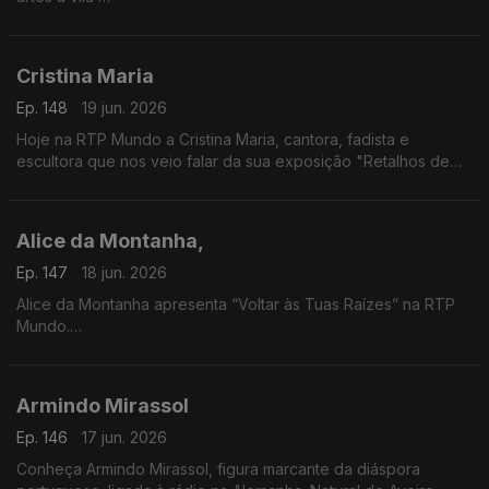
Vamos falar das candidaturas aos prémios Play, promovidos
pela Audiogest, e que decorrem até dia 26 de junho
Cristina Maria
Ep. 148
19 jun. 2026
Hoje na RTP Mundo a Cristina Maria, cantora, fadista e
escultora que nos veio falar da sua exposição "Retalhos de
Vida", um pouco da sua história e das suas vivências e
inspirada nos efeitos da tempestade.
Alice da Montanha,
Ep. 147
18 jun. 2026
Alice da Montanha apresenta “Voltar às Tuas Raízes” na RTP
Mundo.
A autora e divulgadora de práticas de vida sustentável Alice
da Montanha é a convidada da Isabel Flora na RTP Mundo,
Armindo Mirassol
onde apresenta o seu mais recente livro, Voltar às Tuas
Raízes. A obra propõe uma reflexão sobre a ligação entre o
Ep. 146
17 jun. 2026
ser humano e a natureza, incentivando um regresso a hábitos
Conheça Armindo Mirassol, figura marcante da diáspora
mais conscientes e alinhados com os ritmos naturais.