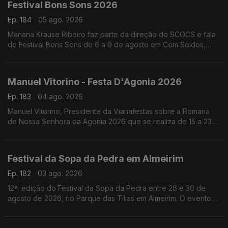
Festival Bons Sons 2026
Ep. 184
05 ago. 2026
Mariana Krause Ribeiro faz parte da direção do SCOCS e fala
do Festival Bons Sons de 6 a 9 de agosto em Cem Soldos,
Tomar que se volta a transformar numa aldeia-festival, este
ano sob a ideia de resistência.
Manuel Vitorino - Festa D'Agonia 2026
Ep. 183
04 ago. 2026
Manuel Vitorino, Presidente da Vianafestas sobre a Romaria
de Nossa Senhora da Agonia 2026 que se realiza de 15 a 23
de agosto em Viana do Castelo que volta a ser o palco da
tradição, da devoção e da alegria.
Festival da Sopa da Pedra em Almeirim
Ep. 182
03 ago. 2026
12ª. edição do Festival da Sopa da Pedra entre 26 e 30 de
agosto de 2026, no Parque das Tílias em Almeirim. O evento
celebra a gastronomia ribatejana, onde se destaca o famoso
prato certificado, e conta com concertos, artesanato e