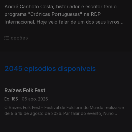
André Canhoto Costa, historiador e escritor tem o
programa "Crónicas Portuguesas" na RDP
Internacional. Hoje veio falar de um dos seus livros
"Corte das Mulheres".
opções
2045
episódios disponíveis
944521
941611
938108
947219
Raízes Folk Fest
Ep. 185
06 ago. 2026
O Raízes Folk Fest – Festival de Folclore do Mundo realiza-se
de 9 a 16 de agosto de 2026. Par falar do evento, Nuno
Leitão, responsável pelo Rancho Folclórico Recreativo Clube
Bonjardim.