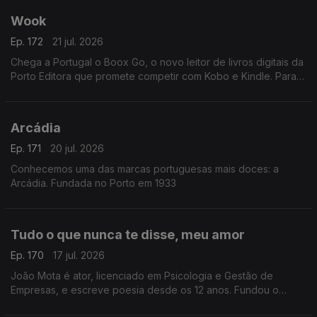
Wook
Ep. 172
21 jul. 2026
Chega a Portugal o Boox Go, o novo leitor de livros digitais da
Porto Editora que promete competir com Kobo e Kindle. Para
apresentar esta novidade, recebemos Rui Aragão, diretor da
Wook.
Arcádia
Ep. 171
20 jul. 2026
Conhecemos uma das marcas portuguesas mais doces: a
Arcádia. Fundada no Porto em 1933
Tudo o que nunca te disse, meu amor
Ep. 170
17 jul. 2026
João Mota é ator, licenciado em Psicologia e Gestão de
Empresas, e escreve poesia desde os 12 anos. Fundou o
Clube de Poesia da UAL e estreia-se agora com o livro Tudo o