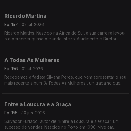
reflexão sobre as crenças que podem estar a limitar o nosso
potencial
Ricardo Martins
Ep. 157
02 jul. 2026
Ricardo Martins. Nascido na África do Sul, a sua carreira levou-
o a percorrer quase o mundo inteiro. Atualmente é Diretor-
Geral da Cegoc
A Todas As Mulheres
Ep. 156
01 jul. 2026
Recebemos a fadista Silvana Peres, que vem apresentar o seu
mais recente álbum “A Todas As Mulheres”, um trabalho que
celebra a força, a emoção e a voz feminina no fado
Entre a Loucura e a Graça
Ep. 155
30 jun. 2026
Salvador Furtado, autor de “Entre a Loucura e a Graça”, um
sucesso de vendas. Nascido no Porto em 1996, vive em