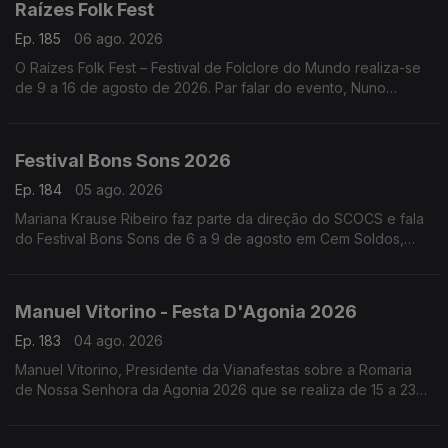
Raízes Folk Fest
Ep. 185
06 ago. 2026
O Raízes Folk Fest – Festival de Folclore do Mundo realiza-se
de 9 a 16 de agosto de 2026. Par falar do evento, Nuno
Leitão, responsável pelo Rancho Folclórico Recreativo Clube
Bonjardim.
Festival Bons Sons 2026
Ep. 184
05 ago. 2026
Mariana Krause Ribeiro faz parte da direção do SCOCS e fala
do Festival Bons Sons de 6 a 9 de agosto em Cem Soldos,
Tomar que se volta a transformar numa aldeia-festival, este
ano sob a ideia de resistência.
Manuel Vitorino - Festa D'Agonia 2026
Ep. 183
04 ago. 2026
Manuel Vitorino, Presidente da Vianafestas sobre a Romaria
de Nossa Senhora da Agonia 2026 que se realiza de 15 a 23
de agosto em Viana do Castelo que volta a ser o palco da
tradição, da devoção e da alegria.