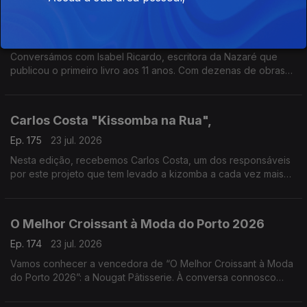
A Força da Honra
Ep. 176
24 jul. 2026
Conversámos com Isabel Ricardo, escritora da Nazaré que
publicou o primeiro livro aos 11 anos. Com dezenas de obras
premiadas e traduzidas, estreia-se agora no romance histórico
com “A Força da Honra”
Carlos Costa "Kissomba na Rua",
Ep. 175
23 jul. 2026
Nesta edição, recebemos Carlos Costa, um dos responsáveis
por este projeto que tem levado a kizomba a cada vez mais
pessoas, promovendo a dança, a cultura e o convívio em
espaços públicos.
O Melhor Croissant à Moda do Porto 2026
Ep. 174
23 jul. 2026
Vamos conhecer a vencedora de “O Melhor Croissant à Moda
do Porto 2026”: a Nougat Pâtisserie. À conversa connosco
estarão o Chefe Pasteleiro Daniel Leal e a cake designer
Juliana Couto