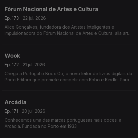
Fórum Nacional de Artes e Cultura
Ep. 173
22 jul. 2026
Alice Gonçalves, fundadora dos Artistas Inteligentes e
impulsionadora do Fórum Nacional de Artes e Cultura, alia arte,
estratégia e políticas culturais. Jurista de formação, dedicou-se
à gestão cultural aos 26 anos
Wook
Ep. 172
21 jul. 2026
Chega a Portugal o Boox Go, o novo leitor de livros digitais da
Porto Editora que promete competir com Kobo e Kindle. Para
apresentar esta novidade, recebemos Rui Aragão, diretor da
Wook.
Arcádia
Ep. 171
20 jul. 2026
Conhecemos uma das marcas portuguesas mais doces: a
Arcádia. Fundada no Porto em 1933