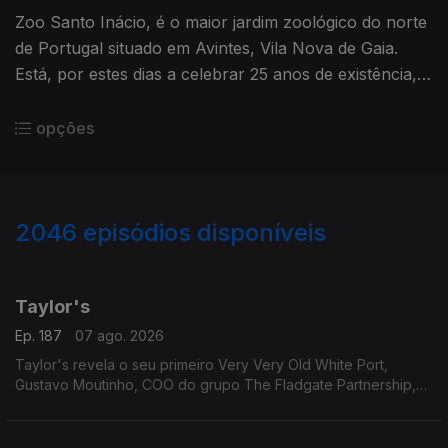
Zoo Santo Inácio, é o maior jardim zoológico do norte
de Portugal situado em Avintes, Vila Nova de Gaia.
Está, por estes dias a celebrar 25 anos de existência,
motivo mais que suficiente para conversar com Teresa
Guedes.
opções
2046
episódios disponíveis
947328
942661
Taylor's
Ep. 187
07 ago. 2026
Taylor's revela o seu primeiro Very Very Old White Port,
Gustavo Moutinho, COO do grupo The Fladgate Partnership,
detentor da Taylor's para nos falar destes vinhos tão
especiais.