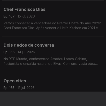
(2024) e Se Disser a Verdade, Estarei a Mentir-te
Chef Francisca Dias
Ep. 167
15 jul. 2026
Vamos conhecer a vencedora do Prémio Chefe do Ano 2026:
Chef Francisca Dias. Após vencer o Hell’s Kitchen em 2021 e
passar por vários restaurantes, concretizou o sonho de abrir o
seu próprio espaço: o Esteva, em Borba
Dois dedos de conversa
Ep. 166
14 jul. 2026
Na RTP Mundo, conhecemos Amadeu Lopes-Sabino,
ficcionista e ensaísta natural de Elvas. Com uma vasta obra
publicada, apresenta agora o seu mais recente livro, O Futuro
Anterior
Open cites
Ep. 165
13 jul. 2026
Hoje, na RTP Mundo, vamos conhecer Joana Vicente. Entre
Portugal e os EUA, lidera a Open Cites, uma startup ligada à
cultura, onde alia inovação, criatividade e impacto no setor