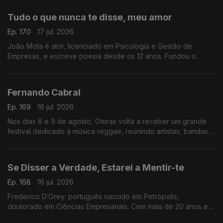
Tudo o que nunca te disse, meu amor
Ep. 170
17 jul. 2026
João Mota é ator, licenciado em Psicologia e Gestão de
Empresas, e escreve poesia desde os 12 anos. Fundou o
Clube de Poesia da UAL e estreia-se agora com o livro Tudo o
que nunca te disse, meu amor.
Fernando Cabral
Ep. 169
16 jul. 2026
Nos dias 8 e 9 de agosto, Oeiras volta a receber um grande
festival dedicado à música reggae, reunindo artistas, bandas e
amantes deste género musical num ambiente de celebração,
diversidade e partilha
Se Disser a Verdade, Estarei a Mentir-te
Ep. 168
16 jul. 2026
Frederico D’Orey: português nascido em Petrópolis,
doutorado em Ciências Empresariais. Com mais de 20 anos em
gestão, marketing e comunicação, lançou Nascido de Ninguém