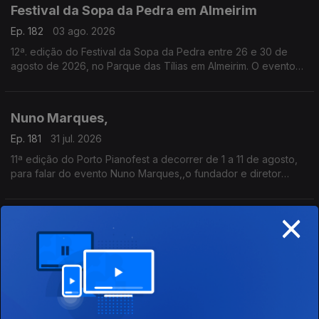
Festival da Sopa da Pedra em Almeirim
Ep. 182
03 ago. 2026
12ª. edição do Festival da Sopa da Pedra entre 26 e 30 de
agosto de 2026, no Parque das Tílias em Almeirim. O evento
celebra a gastronomia ribatejana, onde se destaca o famoso
prato certificado, e conta com concertos, artesanato e
tasquinhas.
Nuno Marques,
O grão-confrade Luís Manso da Confraria Gastronómica de
Almeirim fala sobre este símbolo da gastronomia.
Ep. 181
31 jul. 2026
11ª edição do Porto Pianofest a decorrer de 1 a 11 de agosto,
para falar do evento Nuno Marques,,o fundador e diretor
artístico deste festival internacional de piano realizado no
Porto e ligado a Nova Iorque.
×
Ana Ferro
Ep. 180
30 jul. 2026
Ana Ferro, Ceo & Founder para nos falar da1ª edição do Wine
Sunset by the Sea, pelo Vinhos a Descobrir, que decorrerá no
dia 1 de agosto na Figueira da Foz.