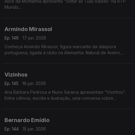
Alice da Montanha apresenta “Voltar às Tuas Raízes” na RTP
Mundo.
A autora e divulgadora de práticas de vida sustentável Alice
da Montanha é a convidada da Isabel Flora na RTP Mundo,
Armindo Mirassol
onde apresenta o seu mais recente livro, Voltar às Tuas
Raízes. A obra propõe uma reflexão sobre a ligação entre o
Ep. 146
17 jun. 2026
ser humano e a natureza, incentivando um regresso a hábitos
Conheça Armindo Mirassol, figura marcante da diáspora
mais conscientes e alinhados com os ritmos naturais.
portuguesa, ligada à rádio na Alemanha. Natural de Aveiro,
emigrou aos 14 anos, passou pela Venezuela e fixou-se na
Alemanha
Vizinhos
Ep. 145
16 jun. 2026
Ana Bárbara Pedrosa e Nuno Saraiva apresentam “Vizinhos”.
Entre ciência, escrita e ilustração, uma conversa sobre
cidades, identidade e histórias que nos ligam
Bernardo Emídio
Ep. 144
15 jun. 2026