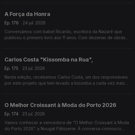
A Força da Honra
Ep. 176
24 jul. 2026
Conversámos com Isabel Ricardo, escritora da Nazaré que
publicou o primeiro livro aos 11 anos. Com dezenas de obras
premiadas e traduzidas, estreia-se agora no romance histórico
com “A Força da Honra”
Carlos Costa "Kissomba na Rua",
Ep. 175
23 jul. 2026
Nesta edição, recebemos Carlos Costa, um dos responsáveis
por este projeto que tem levado a kizomba a cada vez mais
pessoas, promovendo a dança, a cultura e o convívio em
espaços públicos.
O Melhor Croissant à Moda do Porto 2026
Ep. 174
23 jul. 2026
Vamos conhecer a vencedora de “O Melhor Croissant à Moda
do Porto 2026”: a Nougat Pâtisserie. À conversa connosco
estarão o Chefe Pasteleiro Daniel Leal e a cake designer