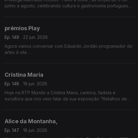
junho a agosto, celebrando cultura e gastronomia portuguesa.
Evento pensado para emigrantes. Nuno Fernandes apresenta
a iniciativa
prémios Play
Ep. 149
22 jun. 2026
Agora vamos conversar com Eduardo Jordão programador do
artes à vila
Vamos falar das candidaturas aos prémios Play, promovidos
pela Audiogest, e que decorrem até dia 26 de junho
Cristina Maria
Ep. 148
19 jun. 2026
Hoje na RTP Mundo a Cristina Maria, cantora, fadista e
escultora que nos veio falar da sua exposição "Retalhos de
Vida", um pouco da sua história e das suas vivências e
inspirada nos efeitos da tempestade.
Alice da Montanha,
Ep. 147
18 jun. 2026