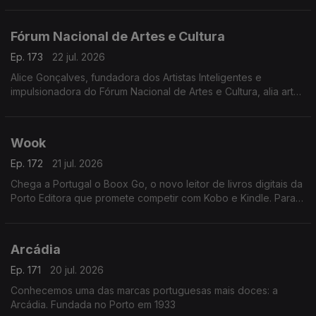
Juliana Couto
Fórum Nacional de Artes e Cultura
Ep. 173
22 jul. 2026
Alice Gonçalves, fundadora dos Artistas Inteligentes e
impulsionadora do Fórum Nacional de Artes e Cultura, alia arte,
estratégia e políticas culturais. Jurista de formação, dedicou-se
à gestão cultural aos 26 anos
Wook
Ep. 172
21 jul. 2026
Chega a Portugal o Boox Go, o novo leitor de livros digitais da
Porto Editora que promete competir com Kobo e Kindle. Para
apresentar esta novidade, recebemos Rui Aragão, diretor da
Wook.
Arcádia
Ep. 171
20 jul. 2026
Conhecemos uma das marcas portuguesas mais doces: a
Arcádia. Fundada no Porto em 1933