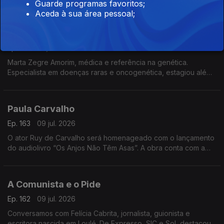
Guarde programas favoritos;
cultura, onde alia inovação, criatividade e impacto no setor
Aceda à sua área pessoal;
cultural
O Que os Genes Dizem sobre Mim
Ep. 164
10 jul. 2026
Marta Zegre Amorim, médica e referência na genética.
Especialista em doenças raras e oncogenética, estagiou além-
fronteiras e lança agora O Que os Genes Dizem sobre Mim,
uma viagem ao ADN.
Paula Carvalho
Ep. 163
09 jul. 2026
O ator Ruy de Carvalho será homenageado com o lançamento
do audiolivro “Os Anjos Não Têm Asas”. A obra conta com a
participação do próprio ator e de membros da sua família,
numa homenagem à sua notável carreira artística.
A Comunista e o Pide
Ep. 162
09 jul. 2026
Conversamos com Felícia Cabrita, jornalista, guionista e
escritora nascida em Loulé. De Expresso, SIC e Sol, destacou-