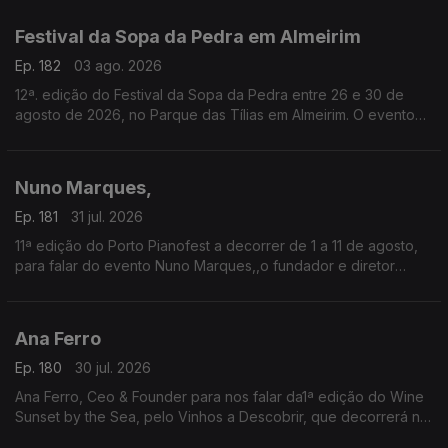
tradição, da devoção e da alegria.
Festival da Sopa da Pedra em Almeirim
Ep. 182
03 ago. 2026
12ª. edição do Festival da Sopa da Pedra entre 26 e 30 de
agosto de 2026, no Parque das Tílias em Almeirim. O evento
celebra a gastronomia ribatejana, onde se destaca o famoso
prato certificado, e conta com concertos, artesanato e
tasquinhas.
Nuno Marques,
O grão-confrade Luís Manso da Confraria Gastronómica de
Almeirim fala sobre este símbolo da gastronomia.
Ep. 181
31 jul. 2026
11ª edição do Porto Pianofest a decorrer de 1 a 11 de agosto,
para falar do evento Nuno Marques,,o fundador e diretor
artístico deste festival internacional de piano realizado no
Porto e ligado a Nova Iorque.
Ana Ferro
Ep. 180
30 jul. 2026
Ana Ferro, Ceo & Founder para nos falar da1ª edição do Wine
Sunset by the Sea, pelo Vinhos a Descobrir, que decorrerá no
dia 1 de agosto na Figueira da Foz.