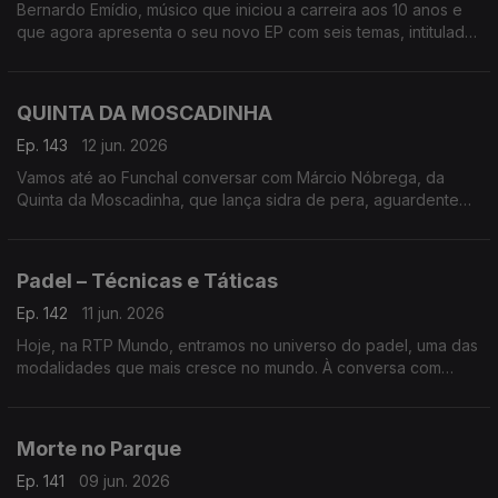
Bernardo Emídio, músico que iniciou a carreira aos 10 anos e
que agora apresenta o seu novo EP com seis temas, intitulado
de forma original ‘Bernardo Emídio’
QUINTA DA MOSCADINHA
Ep. 143
12 jun. 2026
Vamos até ao Funchal conversar com Márcio Nóbrega, da
Quinta da Moscadinha, que lança sidra de pera, aguardente
de maçã e espumantes feitos a partir dos pomares da
Camacha
Padel – Técnicas e Táticas
Ep. 142
11 jun. 2026
Hoje, na RTP Mundo, entramos no universo do padel, uma das
modalidades que mais cresce no mundo. À conversa com
José Galante e Miguel Pombeiro, autores do livro Padel –
Técnicas e Táticas
Morte no Parque
Ep. 141
09 jun. 2026