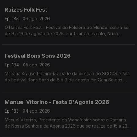
Raízes Folk Fest
Ep. 185
06 ago. 2026
O Raízes Folk Fest – Festival de Folclore do Mundo realiza-se
de 9 a 16 de agosto de 2026. Par falar do evento, Nuno
Leitão, responsável pelo Rancho Folclórico Recreativo Clube
Bonjardim.
Festival Bons Sons 2026
Ep. 184
05 ago. 2026
Mariana Krause Ribeiro faz parte da direção do SCOCS e fala
do Festival Bons Sons de 6 a 9 de agosto em Cem Soldos,
Tomar que se volta a transformar numa aldeia-festival, este
ano sob a ideia de resistência.
Manuel Vitorino - Festa D'Agonia 2026
Ep. 183
04 ago. 2026
Manuel Vitorino, Presidente da Vianafestas sobre a Romaria
de Nossa Senhora da Agonia 2026 que se realiza de 15 a 23
de agosto em Viana do Castelo que volta a ser o palco da