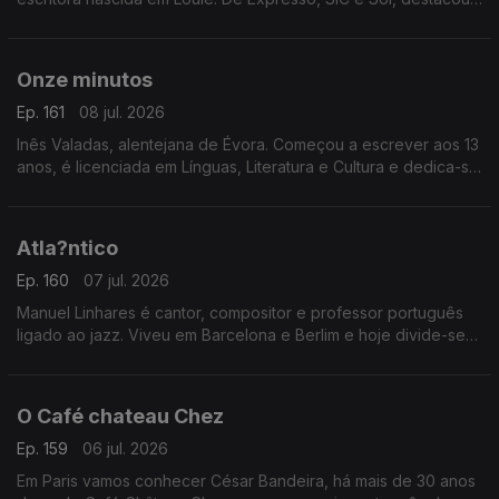
se por grandes investigações. Apresenta agora o livro “A
Comunista e o Pide"
Onze minutos
Ep. 161
08 jul. 2026
Inês Valadas, alentejana de Évora. Começou a escrever aos 13
anos, é licenciada em Línguas, Literatura e Cultura e dedica-se
ao universo do dark romance. Agora estreia-se com o livro
“Onze Minutos”
Atla?ntico
Ep. 160
07 jul. 2026
Manuel Linhares é cantor, compositor e professor português
ligado ao jazz. Viveu em Barcelona e Berlim e hoje divide-se
entre Nova Iorque e o Porto. Apresenta agora o novo disco
“Atlântico”
O Café chateau Chez
Ep. 159
06 jul. 2026
Em Paris vamos conhecer César Bandeira, há mais de 30 anos