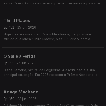
Pama. Com 20 anos de carreira, prémios regionais e passagem
pelo The Voice, divide a música com uma barbearia no centro
da Mealhada
Third Places
Ep. 152
25 jun. 2026
Hoje conversamos com Vasco Mendonça, compositor e
músico que lança “Third Places”, o seu 3º disco, com a
participação de nomes de destaque. Um especialista em
música contemporânea.
O Sal e a Ferida
Ep. 151
24 jun. 2026
Diana Teixeira, natural de Felgueiras. A escrita não é a sua
principal ocupação. Em 2025 recebeu o Prémio Nortear e, em
2026, venceu o Prémio Lions com “O Sal e a Ferida
Adega Machado
Ep. 150
23 jun. 2026
A Adega Machado recebe “Fado à Solta”, às terças de 9 de