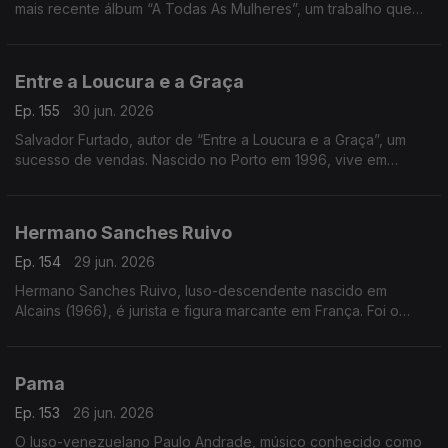
mais recente álbum “A Todas As Mulheres”, um trabalho que
celebra a força, a emoção e a voz feminina no fado
Entre a Loucura e a Graça
Ep. 155
30 jun. 2026
Salvador Furtado, autor de “Entre a Loucura e a Graça”, um
sucesso de vendas. Nascido no Porto em 1996, vive em
Lisboa, é licenciado em História
Hermano Sanches Ruivo
Ep. 154
29 jun. 2026
Hermano Sanches Ruivo, luso-descendente nascido em
Alcains (1966), é jurista e figura marcante em França. Foi o
primeiro português vereador em Paris e destacou-se na
promoção da língua, cultura e diáspora portuguesa
Pama
Ep. 153
26 jun. 2026
O luso-venezuelano Paulo Andrade, músico conhecido como