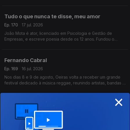
Tudo o que nunca te disse, meu amor
Ep. 170
17 jul. 2026
João Mota é ator, licenciado em Psicologia e Gestão de
Empresas, e escreve poesia desde os 12 anos. Fundou o
Clube de Poesia da UAL e estreia-se agora com o livro Tudo o
que nunca te disse, meu amor.
Fernando Cabral
Ep. 169
16 jul. 2026
Nos dias 8 e 9 de agosto, Oeiras volta a receber um grande
festival dedicado à música reggae, reunindo artistas, bandas e
amantes deste género musical num ambiente de celebração,
×
diversidade e partilha
Se Disser a Verdade, Estarei a Mentir-te
Ep. 168
16 jul. 2026
Frederico D’Orey: português nascido em Petrópolis,
doutorado em Ciências Empresariais. Com mais de 20 anos em