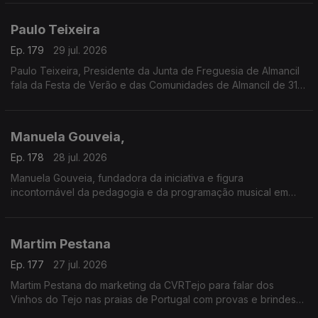
Paulo Teixeira
Ep. 179
29 jul. 2026
Paulo Teixeira, Presidente da Junta de Freguesia de Almancil
fala da Festa de Verão e das Comunidades de Almancil de 31
julho a 2 de agosto. O Jardim das Comunidades volta a ser o
ponto de encontro do verão com grandes concertos,
gastronomia típica, artesanato e muita animação.
Manuela Gouveia,
A entrada é gratuita e as portas abrem todos os dias às 18h00.
Ep. 178
28 jul. 2026
Manuela Gouveia, fundadora da iniciativa e figura
incontornável da pedagogia e da programação musical em
Portugal, sobre a Semana Internacional de Piano de Óbidos
(SIPO) a 31.ª edição entre 26 de junho e 4 de agosto de 2026
promovida pela ACIM, reafirmando o seu papel enquanto
Martim Pestana
referência nacional e internacional na formação e
apresentação pianística.
Ep. 177
27 jul. 2026
Martim Pestana do marketing da CVRTejo para falar dos
Vinhos do Tejo nas praias de Portugal com provas e brindes
de 11 de julho a 15 de agosto.