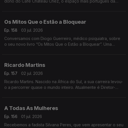
dono do Café Château Chez, o espaço mais português da
cidade. Onde a comunidade se reúne para matar saudades e
apoiar a Seleção
Os Mitos Que o Estão a Bloquear
Ep. 158
03 jul. 2026
Conversamos com Diogo Guerreiro, médico psiquiatra, sobre
o seu novo livro “Os Mitos Que o Estão a Bloquear”. Uma
reflexão sobre as crenças que podem estar a limitar o nosso
potencial
Ricardo Martins
Ep. 157
02 jul. 2026
Ricardo Martins. Nascido na África do Sul, a sua carreira levou-
o a percorrer quase o mundo inteiro. Atualmente é Diretor-
Geral da Cegoc
A Todas As Mulheres
Ep. 156
01 jul. 2026
Recebemos a fadista Silvana Peres, que vem apresentar o seu