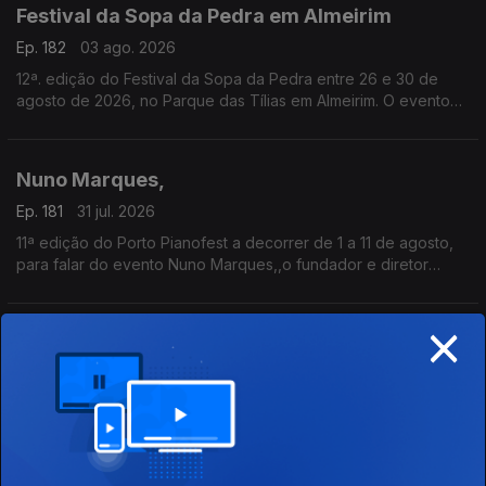
Festival da Sopa da Pedra em Almeirim
Ep. 182
03 ago. 2026
12ª. edição do Festival da Sopa da Pedra entre 26 e 30 de
agosto de 2026, no Parque das Tílias em Almeirim. O evento
celebra a gastronomia ribatejana, onde se destaca o famoso
prato certificado, e conta com concertos, artesanato e
tasquinhas.
Nuno Marques,
O grão-confrade Luís Manso da Confraria Gastronómica de
Almeirim fala sobre este símbolo da gastronomia.
Ep. 181
31 jul. 2026
11ª edição do Porto Pianofest a decorrer de 1 a 11 de agosto,
para falar do evento Nuno Marques,,o fundador e diretor
artístico deste festival internacional de piano realizado no
Porto e ligado a Nova Iorque.
×
Ana Ferro
Ep. 180
30 jul. 2026
Ana Ferro, Ceo & Founder para nos falar da1ª edição do Wine
Sunset by the Sea, pelo Vinhos a Descobrir, que decorrerá no
dia 1 de agosto na Figueira da Foz.