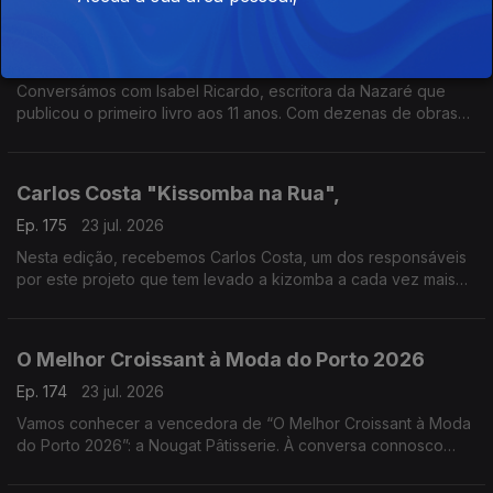
A Força da Honra
Ep. 176
24 jul. 2026
Conversámos com Isabel Ricardo, escritora da Nazaré que
publicou o primeiro livro aos 11 anos. Com dezenas de obras
premiadas e traduzidas, estreia-se agora no romance histórico
com “A Força da Honra”
Carlos Costa "Kissomba na Rua",
Ep. 175
23 jul. 2026
Nesta edição, recebemos Carlos Costa, um dos responsáveis
por este projeto que tem levado a kizomba a cada vez mais
pessoas, promovendo a dança, a cultura e o convívio em
espaços públicos.
O Melhor Croissant à Moda do Porto 2026
Ep. 174
23 jul. 2026
Vamos conhecer a vencedora de “O Melhor Croissant à Moda
do Porto 2026”: a Nougat Pâtisserie. À conversa connosco
estarão o Chefe Pasteleiro Daniel Leal e a cake designer
Juliana Couto