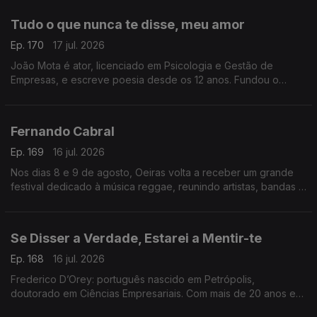
Tudo o que nunca te disse, meu amor
Ep. 170
17 jul. 2026
João Mota é ator, licenciado em Psicologia e Gestão de
Empresas, e escreve poesia desde os 12 anos. Fundou o
Clube de Poesia da UAL e estreia-se agora com o livro Tudo o
que nunca te disse, meu amor.
Fernando Cabral
Ep. 169
16 jul. 2026
Nos dias 8 e 9 de agosto, Oeiras volta a receber um grande
festival dedicado à música reggae, reunindo artistas, bandas e
amantes deste género musical num ambiente de celebração,
diversidade e partilha
Se Disser a Verdade, Estarei a Mentir-te
Ep. 168
16 jul. 2026
Frederico D’Orey: português nascido em Petrópolis,
doutorado em Ciências Empresariais. Com mais de 20 anos em
gestão, marketing e comunicação, lançou Nascido de Ninguém