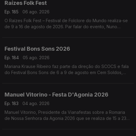
Raízes Folk Fest
Ep. 185
06 ago. 2026
O Raízes Folk Fest – Festival de Folclore do Mundo realiza-se
de 9 a 16 de agosto de 2026. Par falar do evento, Nuno
Leitão, responsável pelo Rancho Folclórico Recreativo Clube
Bonjardim.
Festival Bons Sons 2026
Ep. 184
05 ago. 2026
Mariana Krause Ribeiro faz parte da direção do SCOCS e fala
do Festival Bons Sons de 6 a 9 de agosto em Cem Soldos,
Tomar que se volta a transformar numa aldeia-festival, este
ano sob a ideia de resistência.
Manuel Vitorino - Festa D'Agonia 2026
Ep. 183
04 ago. 2026
Manuel Vitorino, Presidente da Vianafestas sobre a Romaria
de Nossa Senhora da Agonia 2026 que se realiza de 15 a 23
de agosto em Viana do Castelo que volta a ser o palco da
tradição, da devoção e da alegria.