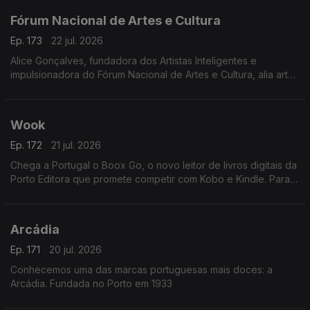
Fórum Nacional de Artes e Cultura
Ep. 173
22 jul. 2026
Alice Gonçalves, fundadora dos Artistas Inteligentes e
impulsionadora do Fórum Nacional de Artes e Cultura, alia arte,
estratégia e políticas culturais. Jurista de formação, dedicou-se
à gestão cultural aos 26 anos
Wook
Ep. 172
21 jul. 2026
Chega a Portugal o Boox Go, o novo leitor de livros digitais da
Porto Editora que promete competir com Kobo e Kindle. Para
apresentar esta novidade, recebemos Rui Aragão, diretor da
Wook.
Arcádia
Ep. 171
20 jul. 2026
Conhecemos uma das marcas portuguesas mais doces: a
Arcádia. Fundada no Porto em 1933