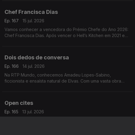
(2024) e Se Disser a Verdade, Estarei a Mentir-te
Chef Francisca Dias
Ep. 167
15 jul. 2026
Vamos conhecer a vencedora do Prémio Chefe do Ano 2026:
Chef Francisca Dias. Após vencer o Hell’s Kitchen em 2021 e
passar por vários restaurantes, concretizou o sonho de abrir o
seu próprio espaço: o Esteva, em Borba
Dois dedos de conversa
Ep. 166
14 jul. 2026
Na RTP Mundo, conhecemos Amadeu Lopes-Sabino,
ficcionista e ensaísta natural de Elvas. Com uma vasta obra
publicada, apresenta agora o seu mais recente livro, O Futuro
Anterior
Open cites
Ep. 165
13 jul. 2026
Hoje, na RTP Mundo, vamos conhecer Joana Vicente. Entre
Portugal e os EUA, lidera a Open Cites, uma startup ligada à
cultura, onde alia inovação, criatividade e impacto no setor