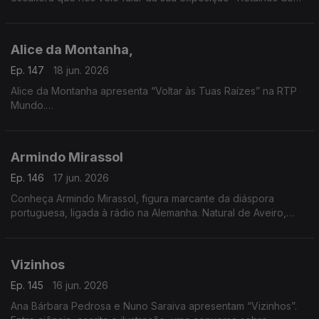
Vida", um pouco da sua história e das suas vivências e
inspirada nos efeitos da tempestade.
Alice da Montanha,
Ep. 147
18 jun. 2026
Alice da Montanha apresenta “Voltar às Tuas Raízes” na RTP
Mundo.
A autora e divulgadora de práticas de vida sustentável Alice
da Montanha é a convidada da Isabel Flora na RTP Mundo,
Armindo Mirassol
onde apresenta o seu mais recente livro, Voltar às Tuas
Raízes. A obra propõe uma reflexão sobre a ligação entre o
Ep. 146
17 jun. 2026
ser humano e a natureza, incentivando um regresso a hábitos
Conheça Armindo Mirassol, figura marcante da diáspora
mais conscientes e alinhados com os ritmos naturais.
portuguesa, ligada à rádio na Alemanha. Natural de Aveiro,
emigrou aos 14 anos, passou pela Venezuela e fixou-se na
Alemanha
Vizinhos
Ep. 145
16 jun. 2026
Ana Bárbara Pedrosa e Nuno Saraiva apresentam “Vizinhos”.