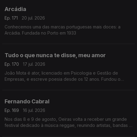
Arcádia
Ep. 171
20 jul. 2026
Conhecemos uma das marcas portuguesas mais doces: a
Arcádia. Fundada no Porto em 1933
Tudo o que nunca te disse, meu amor
Ep. 170
17 jul. 2026
João Mota é ator, licenciado em Psicologia e Gestão de
Empresas, e escreve poesia desde os 12 anos. Fundou o
Clube de Poesia da UAL e estreia-se agora com o livro Tudo o
que nunca te disse, meu amor.
Fernando Cabral
Ep. 169
16 jul. 2026
Nos dias 8 e 9 de agosto, Oeiras volta a receber um grande
festival dedicado à música reggae, reunindo artistas, bandas e
amantes deste género musical num ambiente de celebração,