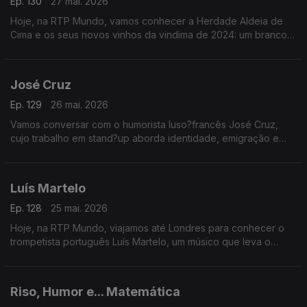
Ep. 130
27 mai. 2026
Hoje, na RTP Mundo, vamos conhecer a Herdade Aldeia de
Cima e os seus novos vinhos da vindima de 2024: um branco e
um Alvarinho, numa conversa com António Cavalheiro
José Cruz
Ep. 129
26 mai. 2026
Vamos conversar com o humorista luso?francês José Cruz,
cujo trabalho em stand?up aborda identidade, emigração e
choque cultural, retratando com humor o quotidiano dos
portugueses em França
Luís Martelo
Ep. 128
25 mai. 2026
Hoje, na RTP Mundo, viajamos até Londres para conhecer o
trompetista português Luís Martelo, um músico que leva o
talento nacional além-fronteiras
Riso, Humor e... Matemática