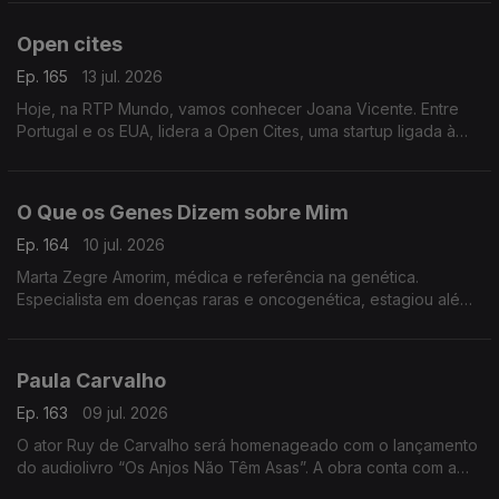
Anterior
Open cites
Ep. 165
13 jul. 2026
Hoje, na RTP Mundo, vamos conhecer Joana Vicente. Entre
Portugal e os EUA, lidera a Open Cites, uma startup ligada à
cultura, onde alia inovação, criatividade e impacto no setor
cultural
O Que os Genes Dizem sobre Mim
Ep. 164
10 jul. 2026
Marta Zegre Amorim, médica e referência na genética.
Especialista em doenças raras e oncogenética, estagiou além-
fronteiras e lança agora O Que os Genes Dizem sobre Mim,
uma viagem ao ADN.
Paula Carvalho
Ep. 163
09 jul. 2026
O ator Ruy de Carvalho será homenageado com o lançamento
do audiolivro “Os Anjos Não Têm Asas”. A obra conta com a
participação do próprio ator e de membros da sua família,