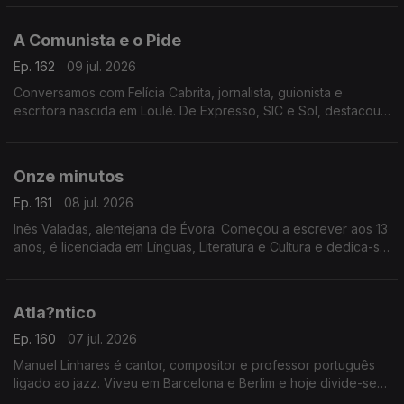
numa homenagem à sua notável carreira artística.
A Comunista e o Pide
Ep. 162
09 jul. 2026
Conversamos com Felícia Cabrita, jornalista, guionista e
escritora nascida em Loulé. De Expresso, SIC e Sol, destacou-
se por grandes investigações. Apresenta agora o livro “A
Comunista e o Pide"
Onze minutos
Ep. 161
08 jul. 2026
Inês Valadas, alentejana de Évora. Começou a escrever aos 13
anos, é licenciada em Línguas, Literatura e Cultura e dedica-se
ao universo do dark romance. Agora estreia-se com o livro
“Onze Minutos”
Atla?ntico
Ep. 160
07 jul. 2026
Manuel Linhares é cantor, compositor e professor português
ligado ao jazz. Viveu em Barcelona e Berlim e hoje divide-se
entre Nova Iorque e o Porto. Apresenta agora o novo disco