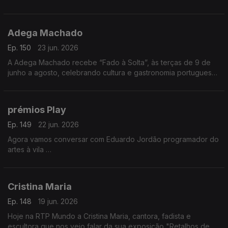
2026, venceu o Prémio Lions com “O Sal e a Ferida
Adega Machado
Ep. 150
23 jun. 2026
A Adega Machado recebe “Fado à Solta”, às terças de 9 de
junho a agosto, celebrando cultura e gastronomia portuguesa.
Evento pensado para emigrantes. Nuno Fernandes apresenta
a iniciativa
prémios Play
Ep. 149
22 jun. 2026
Agora vamos conversar com Eduardo Jordão programador do
artes à vila
Vamos falar das candidaturas aos prémios Play, promovidos
pela Audiogest, e que decorrem até dia 26 de junho
Cristina Maria
Ep. 148
19 jun. 2026
Hoje na RTP Mundo a Cristina Maria, cantora, fadista e
escultora que nos veio falar da sua exposição "Retalhos de