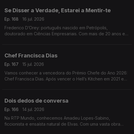
diversidade e partilha
Se Disser a Verdade, Estarei a Mentir-te
Ep. 168
16 jul. 2026
Frederico D’Orey: português nascido em Petrópolis,
doutorado em Ciências Empresariais. Com mais de 20 anos em
gestão, marketing e comunicação, lançou Nascido de Ninguém
(2024) e Se Disser a Verdade, Estarei a Mentir-te
Chef Francisca Dias
Ep. 167
15 jul. 2026
Vamos conhecer a vencedora do Prémio Chefe do Ano 2026:
Chef Francisca Dias. Após vencer o Hell’s Kitchen em 2021 e
passar por vários restaurantes, concretizou o sonho de abrir o
seu próprio espaço: o Esteva, em Borba
Dois dedos de conversa
Ep. 166
14 jul. 2026
Na RTP Mundo, conhecemos Amadeu Lopes-Sabino,
ficcionista e ensaísta natural de Elvas. Com uma vasta obra
publicada, apresenta agora o seu mais recente livro, O Futuro