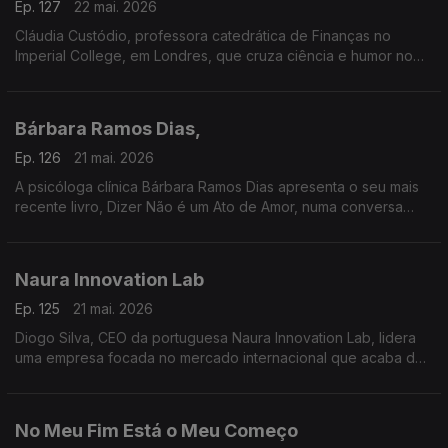
Ep. 127
22 mai. 2026
Cláudia Custódio, professora catedrática de Finanças no
Imperial College, em Londres, que cruza ciência e humor no
novo livro Riso, Humor e… Matemática
Bárbara Ramos Dias,
Ep. 126
21 mai. 2026
A psicóloga clínica Bárbara Ramos Dias apresenta o seu mais
recente livro, Dizer Não é um Ato de Amor, numa conversa
com Isabel Flora, na RTP Mundo.
Naura Innovation Lab
Ep. 125
21 mai. 2026
Diogo Silva, CEO da portuguesa Naura Innovation Lab, lidera
uma empresa focada no mercado internacional que acaba de
lançar o primeiro banco digital na Suíça
No Meu Fim Está o Meu Começo