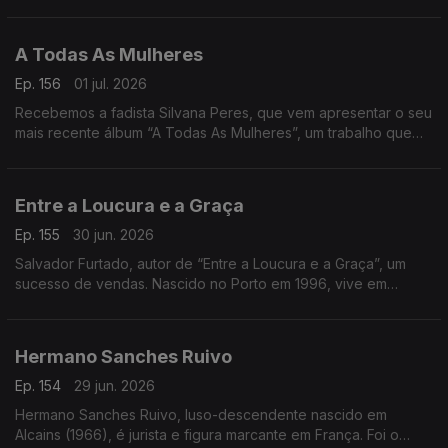
Geral da Cegoc
A Todas As Mulheres
Ep. 156
01 jul. 2026
Recebemos a fadista Silvana Peres, que vem apresentar o seu
mais recente álbum “A Todas As Mulheres”, um trabalho que
celebra a força, a emoção e a voz feminina no fado
Entre a Loucura e a Graça
Ep. 155
30 jun. 2026
Salvador Furtado, autor de “Entre a Loucura e a Graça”, um
sucesso de vendas. Nascido no Porto em 1996, vive em
Lisboa, é licenciado em História
Hermano Sanches Ruivo
Ep. 154
29 jun. 2026
Hermano Sanches Ruivo, luso-descendente nascido em
Alcains (1966), é jurista e figura marcante em França. Foi o