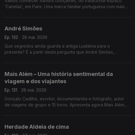
Vamos conhecer Sandra Gonçalves, do tradicional espaço
‘Canelas’, em Paris. Uma marca familiar portuguesa com mais
de 40 anos, ligada à comunidade e com várias vertentes de
negócio.
André Simões
Ep. 132
28 mai. 2026
Que segredos ainda guarda a antiga Lusitânia para o
presente? É a partir desta pergunta que André Simões,
professor e investigador em Estudos Clássicos na Faculdade
de Letras da Universidade de Lisboa, chega à RTP Mundo
para apresentar o seu livro Lusitânia.
Mais Além – Uma história sentimental da
viagem e dos viajantes
Ep. 131
28 mai. 2026
Gonçalo Cadilhe, escritor, documentarista e fotógrafo, autor
de viagens de grupo e 15 livros. Apresenta agora Mais Além,
uma história sentimental da viagem e dos viajantes
Herdade Aldeia de cima