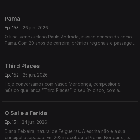
primeiro português vereador em Paris e destacou-se na
promoção da língua, cultura e diáspora portuguesa
Pama
Ep. 153
26 jun. 2026
O luso-venezuelano Paulo Andrade, músico conhecido como
Pama. Com 20 anos de carreira, prémios regionais e passagem
pelo The Voice, divide a música com uma barbearia no centro
da Mealhada
Third Places
Ep. 152
25 jun. 2026
Hoje conversamos com Vasco Mendonça, compositor e
músico que lança “Third Places”, o seu 3º disco, com a
participação de nomes de destaque. Um especialista em
música contemporânea.
O Sal e a Ferida
Ep. 151
24 jun. 2026
Diana Teixeira, natural de Felgueiras. A escrita não é a sua
principal ocupação. Em 2025 recebeu o Prémio Nortear e, em