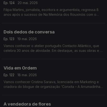
Ep. 124
20 mai. 2026
Filipa Martins, jornalista, escritora e argumentista, regressa 8
anos após o sucesso de Na Memória dos Rouxinóis com o
novo livro No Meu Fim Está o Meu Começo, já nas livrarias
Dois dedos de conversa
Ep. 123
19 mai. 2026
Vamos conhecer o atelier português Contacto Atlântico, que
celebra 30 anos de atividade. Em destaque, as suas obras e a
expansão para o Brasil, numa conversa com o fundador, André
Caiado
Vida em Ordem
Ep. 122
18 mai. 2026
Vamos conhecer Cristina Saraiva, licenciada em Marketing e
criadora do blogue de organização ‘Conxita – A Arrumadinha’.
Especialista na área, lança agora o livro Vida em Ordem, já nas
livrarias
A vendedora de flores