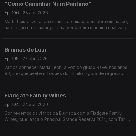
"Como Caminhar Num Pântano”
Ep. 106
28 abr. 2026
Marta Pais Oliveira, autora multipremiada com obra em ficção,
não ficção e dramaturgia. Uma verdadeira máquina criativa que
chega agora às livrarias com "Como Caminhar Num Pântano"
Brumas do Luar
Ep. 105
27 abr. 2026
vamos conhecer Maria León, a voz do grupo Ravel nos anos
90, inesquecível em Toques do Infinito, agora de regresso
com o novo disco Brumas do Luar.
Fladgate Family Wines
Ep. 104
24 abr. 2026
Conhecemos os vinhos da Bairrada com a Fladgate Family
Wines, que lança o Principal Grande Reserva 2014, com Tânia
Oliveira (Marketing) e Chris Forbes (Comercial)