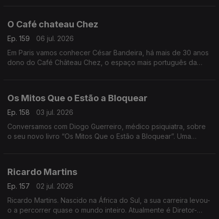
“Atlântico”
O Café chateau Chez
Ep. 159
06 jul. 2026
Em Paris vamos conhecer César Bandeira, há mais de 30 anos
dono do Café Château Chez, o espaço mais português da
cidade. Onde a comunidade se reúne para matar saudades e
apoiar a Seleção
Os Mitos Que o Estão a Bloquear
Ep. 158
03 jul. 2026
Conversamos com Diogo Guerreiro, médico psiquiatra, sobre
o seu novo livro “Os Mitos Que o Estão a Bloquear”. Uma
reflexão sobre as crenças que podem estar a limitar o nosso
potencial
Ricardo Martins
Ep. 157
02 jul. 2026
Ricardo Martins. Nascido na África do Sul, a sua carreira levou-
o a percorrer quase o mundo inteiro. Atualmente é Diretor-