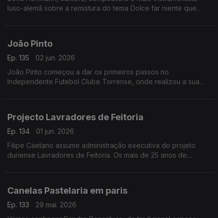
luso-alemã sobre a remistura do tema Dolce far niente que
decidiu relançar numa parceria com compositor, produtor e
multi-instrumentista britânico Nitin Sawhney. Próximos
espetáculos no Castelo de São Jorge.
João Pinto
Ep. 135
02 jun. 2026
João Pinto começou a dar os primeiros passos no
Independente Futebol Clube Torrense, onde realizou a sua
formação como andebolista, já dá cartas nos maiores palcos
do andebol europeu.
Projecto Lavradores de Feitoria
Ep. 134
01 jun. 2026
Filipe Caetano assume administração executiva do projeto
duriense Lavradores de Feitoria. Os mais de 25 anos de
experiência em marketing e vendas, bem como a formação na
área de vinhos, pesaram nesta decisão no âmbito deste
coletivo constituído por 15 lavradores com vindimas
Canelas Pastelaria em paris
espalhadas pelas três sub-regiões do Douro.
Ep. 133
29 mai. 2026