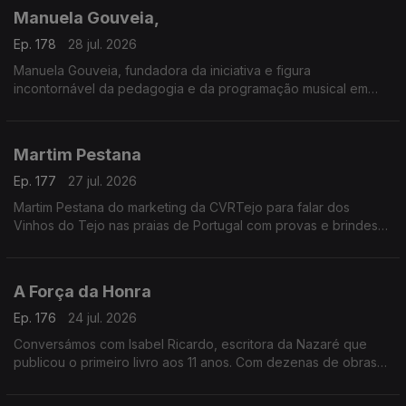
gastronomia típica, artesanato e muita animação.
Manuela Gouveia,
A entrada é gratuita e as portas abrem todos os dias às 18h00.
Ep. 178
28 jul. 2026
Manuela Gouveia, fundadora da iniciativa e figura
incontornável da pedagogia e da programação musical em
Portugal, sobre a Semana Internacional de Piano de Óbidos
(SIPO) a 31.ª edição entre 26 de junho e 4 de agosto de 2026
promovida pela ACIM, reafirmando o seu papel enquanto
Martim Pestana
referência nacional e internacional na formação e
apresentação pianística.
Ep. 177
27 jul. 2026
Martim Pestana do marketing da CVRTejo para falar dos
Vinhos do Tejo nas praias de Portugal com provas e brindes
de 11 de julho a 15 de agosto.
A Força da Honra
Ep. 176
24 jul. 2026
Conversámos com Isabel Ricardo, escritora da Nazaré que
publicou o primeiro livro aos 11 anos. Com dezenas de obras
premiadas e traduzidas, estreia-se agora no romance histórico
com “A Força da Honra”