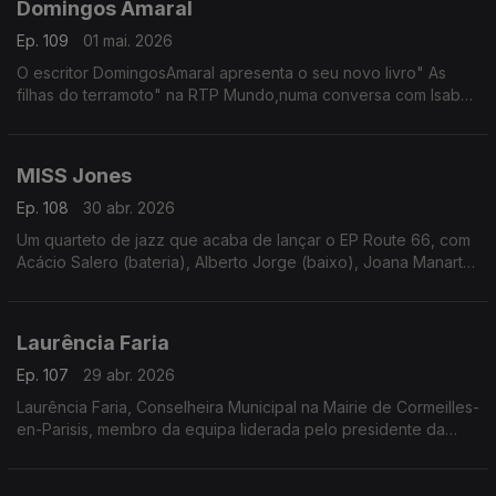
Domingos Amaral
Ep. 109
01 mai. 2026
O escritor DomingosAmaral apresenta o seu novo livro" As
filhas do terramoto" na RTP Mundo,numa conversa com Isabel
Flora
MISS Jones
Ep. 108
30 abr. 2026
Um quarteto de jazz que acaba de lançar o EP Route 66, com
Acácio Salero (bateria), Alberto Jorge (baixo), Joana Manarte
(voz) e Marco Figueiredo.
Laurência Faria
Ep. 107
29 abr. 2026
Laurência Faria, Conselheira Municipal na Mairie de Cormeilles-
en-Parisis, membro da equipa liderada pelo presidente da
câmara, Yannick Boëdec