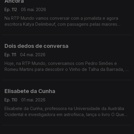
Ancora
Ep. 112
05 mai. 2026
Na RTP Mundo vamos conversar com a jornalista e agora
escritora Katya Delimbeuf, com passagens pelas maiores
publicações portuguesas e comunicação. Estreia?se agora em
livro com Âncora
Dois dedos de conversa
Ep. 111
04 mai. 2026
Hoje, na RTP Mundo, conversamos com Pedro Simões e
Romeu Martins para descobrir o Vinho de Talha da Bairrada, a
Adega Centenária Malápio e as suas vinhas de origem
medieval
Elisabete da Cunha
Ep. 110
01 mai. 2026
Elisabete da Cunha, professora na Universidade da Austrália
Ocidental e investigadora em astrofísica, lança o livro O Que
se Passa nas Nossas Cabeças