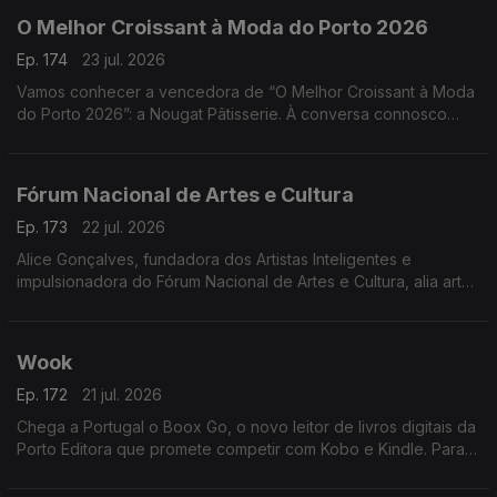
O Melhor Croissant à Moda do Porto 2026
Ep. 174
23 jul. 2026
Vamos conhecer a vencedora de “O Melhor Croissant à Moda
do Porto 2026”: a Nougat Pâtisserie. À conversa connosco
estarão o Chefe Pasteleiro Daniel Leal e a cake designer
Juliana Couto
Fórum Nacional de Artes e Cultura
Ep. 173
22 jul. 2026
Alice Gonçalves, fundadora dos Artistas Inteligentes e
impulsionadora do Fórum Nacional de Artes e Cultura, alia arte,
estratégia e políticas culturais. Jurista de formação, dedicou-se
à gestão cultural aos 26 anos
Wook
Ep. 172
21 jul. 2026
Chega a Portugal o Boox Go, o novo leitor de livros digitais da
Porto Editora que promete competir com Kobo e Kindle. Para
apresentar esta novidade, recebemos Rui Aragão, diretor da
Wook.