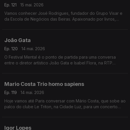
Ep. 121
15 mai. 2026
Vamos conhecer José Rodrigues, fundador do Grupo Visar e
da Escola de Negócios das Beiras. Apaixonado por livros,
lança agora o romance A Vendedora de Flores, já nas livrarias
João Gata
Ep. 120
14 mai. 2026
O Festival Mental é o ponto de partida para uma conversa
entre o diretor artístico João Gata e Isabel Flora, na RTP
Mundo.
Mario Costa Trio homo sapiens
Ep. 119
14 mai. 2026
Hoje vamos até Paris conversar com Mário Costa, que sobe ao
palco do clube Le Triton, na Cidade Luz, para um concerto
que promete levar o melhor da música portuguesa além?
fronteiras
Igor Lopes