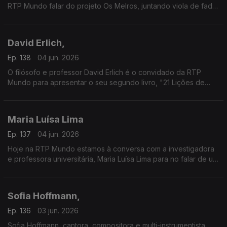
RTP Mundo falar do projeto Os Melros, juntando viola de fado,
poemas de João Monge com as vozes da Maria João Luís e
do André Gago.
David Erlich,
Ep. 138
04 jun. 2026
O filósofo e professor David Erlich é o convidado da RTP
Mundo para apresentar o seu segundo livro, "21 Lições de
Filosofia para ter uma vida quase Boa".
Maria Luísa Lima
Ep. 137
04 jun. 2026
Hoje na RTP Mundo estamos à conversa com a investigadora
e professora universitária, Maria Luísa Lima para no falar de um
dos fatores determinantes para a felicidade do ser humano, a
amizade.
Sofia Hoffmann,
Ep. 136
03 jun. 2026
Sofia Hoffmann, cantora, compositora e multi-instrumentista