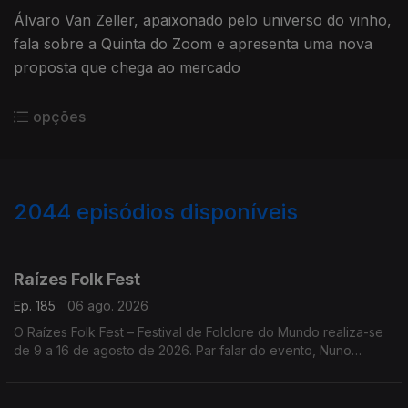
Álvaro Van Zeller, apaixonado pelo universo do vinho,
fala sobre a Quinta do Zoom e apresenta uma nova
proposta que chega ao mercado
opções
2044
episódios disponíveis
944294
941373
937861
934216
930793
927199
924161
Raízes Folk Fest
Ep. 185
06 ago. 2026
O Raízes Folk Fest – Festival de Folclore do Mundo realiza-se
de 9 a 16 de agosto de 2026. Par falar do evento, Nuno
Leitão, responsável pelo Rancho Folclórico Recreativo Clube
Bonjardim.