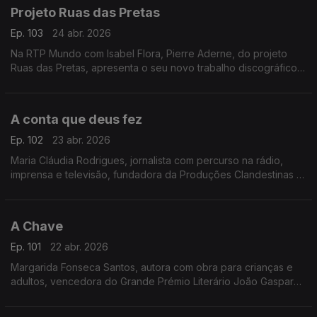
Projeto Ruas das Pretas
Ep. 103
24 abr. 2026
Na RTP Mundo com Isabel Flora, Pierre Aderne, do projeto
Ruas das Pretas, apresenta o seu novo trabalho discográfico
Povo Brasileiro. Uma conversa sobre música, identidade e a
riqueza cultural dos paises da lusófonoss.
A conta que deus fez
Ep. 102
23 abr. 2026
Maria Cláudia Rodrigues, jornalista com percurso na rádio,
imprensa e televisão, fundadora da Produções Clandestinas e
autora de A Conta que Deus Fez
A Chave
Ep. 101
22 abr. 2026
Margarida Fonseca Santos, autora com obra para crianças e
adultos, vencedora do Grande Prémio Literário João Gaspar
Simões, agora com o novo livro "A Chave.”