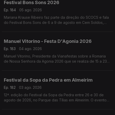
Festival Bons Sons 2026
Ep. 184
05 ago. 2026
Mariana Krause Ribeiro faz parte da direção do SCOCS e fala
do Festival Bons Sons de 6 a 9 de agosto em Cem Soldos,
Tomar que se volta a transformar numa aldeia-festival, este
ano sob a ideia de resistência.
Manuel Vitorino - Festa D'Agonia 2026
Ep. 183
04 ago. 2026
Manuel Vitorino, Presidente da Vianafestas sobre a Romaria
de Nossa Senhora da Agonia 2026 que se realiza de 15 a 23
de agosto em Viana do Castelo que volta a ser o palco da
tradição, da devoção e da alegria.
Festival da Sopa da Pedra em Almeirim
Ep. 182
03 ago. 2026
12ª. edição do Festival da Sopa da Pedra entre 26 e 30 de
agosto de 2026, no Parque das Tílias em Almeirim. O evento
celebra a gastronomia ribatejana, onde se destaca o famoso
prato certificado, e conta com concertos, artesanato e