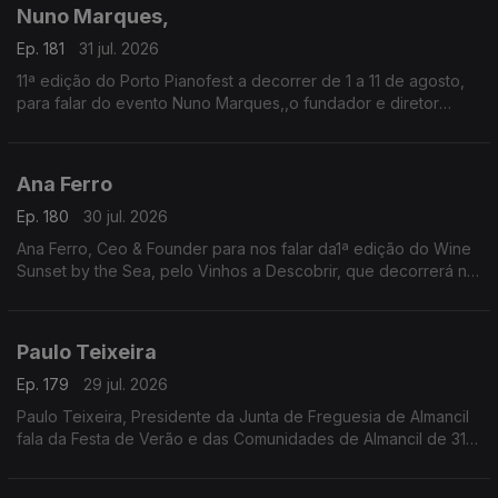
tasquinhas.
Nuno Marques,
O grão-confrade Luís Manso da Confraria Gastronómica de
Almeirim fala sobre este símbolo da gastronomia.
Ep. 181
31 jul. 2026
11ª edição do Porto Pianofest a decorrer de 1 a 11 de agosto,
para falar do evento Nuno Marques,,o fundador e diretor
artístico deste festival internacional de piano realizado no
Porto e ligado a Nova Iorque.
Ana Ferro
Ep. 180
30 jul. 2026
Ana Ferro, Ceo & Founder para nos falar da1ª edição do Wine
Sunset by the Sea, pelo Vinhos a Descobrir, que decorrerá no
dia 1 de agosto na Figueira da Foz.
Paulo Teixeira
Ep. 179
29 jul. 2026
Paulo Teixeira, Presidente da Junta de Freguesia de Almancil
fala da Festa de Verão e das Comunidades de Almancil de 31
julho a 2 de agosto. O Jardim das Comunidades volta a ser o
ponto de encontro do verão com grandes concertos,