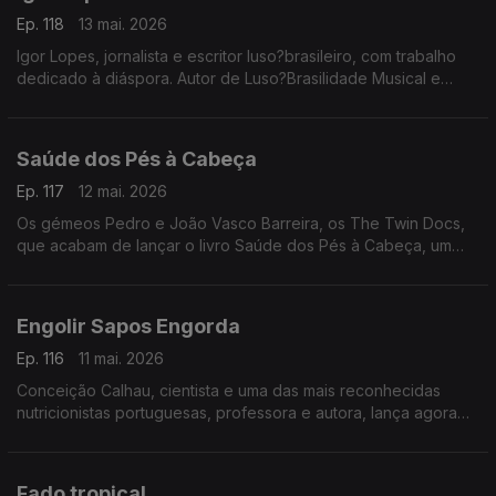
Ep. 118
13 mai. 2026
Igor Lopes, jornalista e escritor luso?brasileiro, com trabalho
dedicado à diáspora. Autor de Luso?Brasilidade Musical e
Maria Alcina, a Força da Natureza
Saúde dos Pés à Cabeça
Ep. 117
12 mai. 2026
Os gémeos Pedro e João Vasco Barreira, os The Twin Docs,
que acabam de lançar o livro Saúde dos Pés à Cabeça, um
guia prático para cuidar melhor do corpo e da saúde
Engolir Sapos Engorda
Ep. 116
11 mai. 2026
Conceição Calhau, cientista e uma das mais reconhecidas
nutricionistas portuguesas, professora e autora, lança agora
Engolir Sapos Engorda, sobre o impacto das emoções na
saúde e no peso
Fado tropical