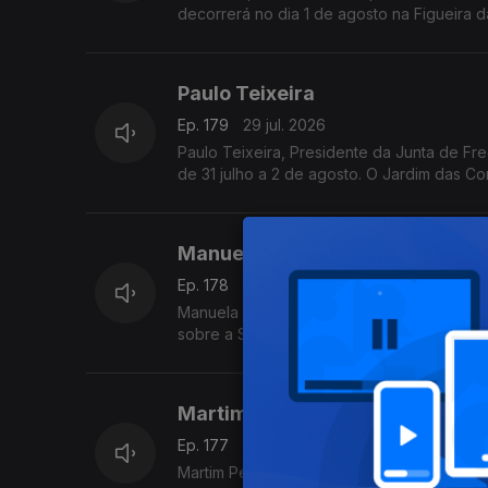
decorrerá no dia 1 de agosto na Figueira d
Paulo Teixeira
Ep. 179
29 jul. 2026
Paulo Teixeira, Presidente da Junta de Fr
de 31 julho a 2 de agosto. O Jardim das 
concertos, gastronomia típica, artesanato 
A entrada é gratuita e as portas abrem tod
Manuela Gouveia,
Ep. 178
28 jul. 2026
Manuela Gouveia, fundadora da iniciativa 
sobre a Semana Internacional de Piano de 
promovida pela ACIM, reafirmando o seu pa
apresentação pianística.
Martim Pestana
Ep. 177
27 jul. 2026
Martim Pestana do marketing da CVRTejo pa