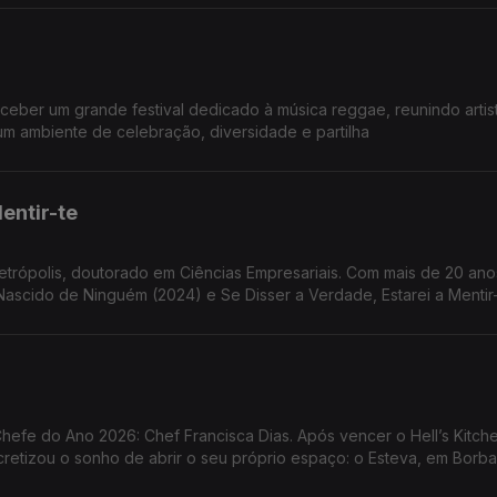
eceber um grande festival dedicado à música reggae, reunindo artis
m ambiente de celebração, diversidade e partilha
entir-te
etrópolis, doutorado em Ciências Empresariais. Com mais de 20 an
ascido de Ninguém (2024) e Se Disser a Verdade, Estarei a Mentir
fe do Ano 2026: Chef Francisca Dias. Após vencer o Hell’s Kitch
ncretizou o sonho de abrir o seu próprio espaço: o Esteva, em Borba