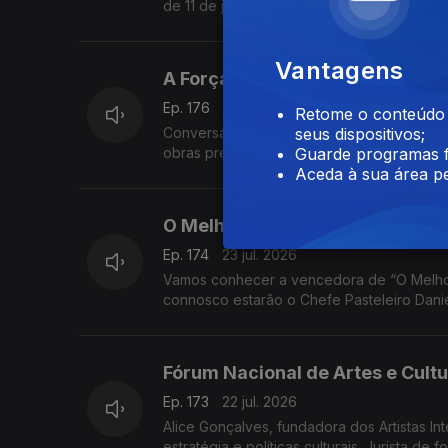
de 11 de julho a 15 de agosto.
Vantagens
A Força da Honra
Ep. 176
24 jul. 2026
Retome o conteúdo a
Conversámos com Isabel Ricardo, escritora
seus dispositivos;
obras premiadas e traduzidas, estreia-se 
Guarde programas f
Aceda à sua área pe
O Melhor Croissant à Moda do 
Ep. 174
23 jul. 2026
Vamos conhecer a vencedora de “O Melhor 
connosco estarão o Chefe Pasteleiro Danie
Fórum Nacional de Artes e Cult
Ep. 173
22 jul. 2026
Alice Gonçalves, fundadora dos Artistas Int
estratégia e políticas culturais. Jurista d