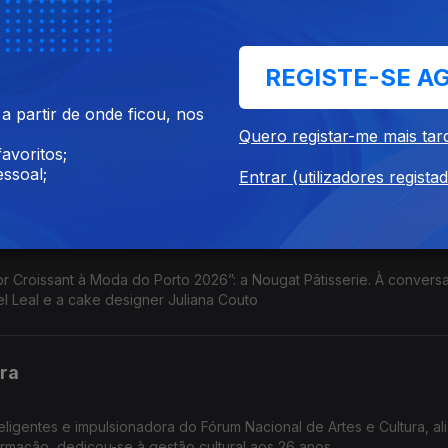
REGISTE-SE A
 partir de onde ficou, nos
 da Nazaré que publicou o primeiro livro aos 11 anos. Com dezenas
Quero registar-me mais tar
agora no romance histórico com “A Força da Honra”
avoritos;
ssoal;
Entrar (utilizadores regista
Porto 2026
Croissant à Moda do Porto 2026”: a Nougat Pâtisserie. À convers
l Leal e a cake designer Juliana Couto
ura
eligentes e impulsionadora do Fórum Nacional de Artes e Cultura, ali
e formação, dedicou-se à gestão cultural aos 26 anos