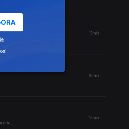
GORA
15min
 de
de
dos)
16min
a
15min
a arte,