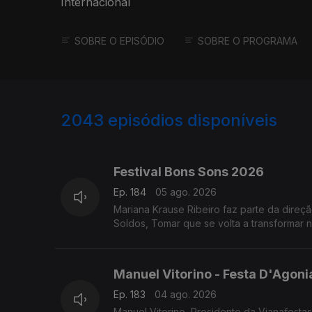
Internacional
SOBRE O EPISÓDIO
SOBRE O PROGRAMA
2043
episódios disponíveis
944071
941138
Festival Bons Sons 2026
Ep. 184
05 ago. 2026
Mariana Krause Ribeiro faz parte da dire
Soldos, Tomar que se volta a transformar nu
Manuel Vitorino - Festa D'Agon
Ep. 183
04 ago. 2026
Manuel Vitorino, Presidente da Vianafesta