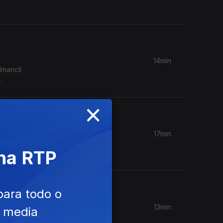
14min
lmancil
×
17min
ortugal,
 na RTP
026
para todo o
13min
e media
brindes