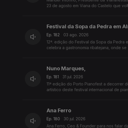
23 de agosto em Viana do Castelo que volt
Festival da Sopa da Pedra em A
Ep. 182
03 ago. 2026
12ª. edição do Festival da Sopa da Pedra 
celebra a gastronomia ribatejana, onde se destaca o famoso prato certificado, e conta com concertos, artesanato e
tasquinhas.
O grão-confrade Luís Manso da Confraria G
Nuno Marques,
Ep. 181
31 jul. 2026
11ª edição do Porto Pianofest a decorrer d
artístico deste festival internacional de pi
Ana Ferro
Ep. 180
30 jul. 2026
Ana Ferro, Ceo & Founder para nos falar d