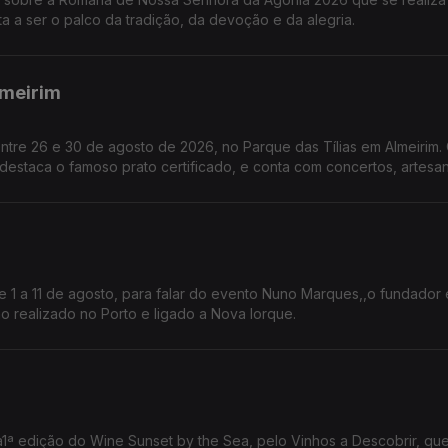
a a ser o palco da tradição, da devoção e da alegria.
lmeirim
entre 26 e 30 de agosto de 2026, no Parque das Tílias em Almeirim.
astronómica de Almeirim fala sobre este símbolo da gastronomia.
e 1 a 11 de agosto, para falar do evento Nuno Marques,,o fundador 
ano realizado no Porto e ligado a Nova Iorque.
a1ª edição do Wine Sunset by the Sea, pelo Vinhos a Descobrir, qu