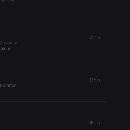
21min
 O evento
13min
e diretor
15min
e