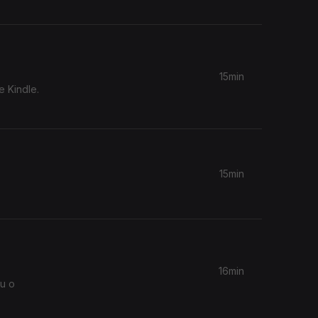
15min
e Kindle.
15min
16min
ou o