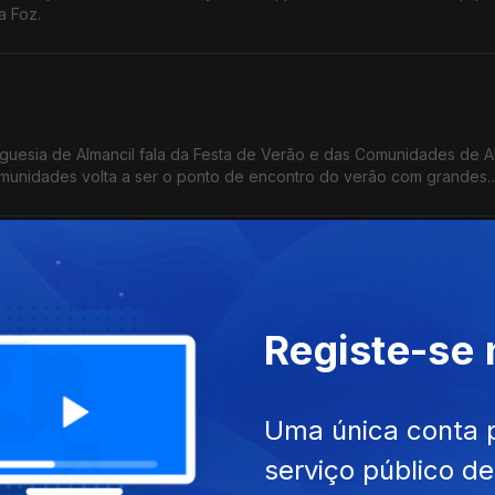
a Foz.
eguesia de Almancil fala da Festa de Verão e das Comunidades de A
Comunidades volta a ser o ponto de encontro do verão com grandes
e muita animação.
os os dias às 18h00.
e figura incontornável da pedagogia e da programação musical em P
Registe-se
Óbidos (SIPO) a 31.ª edição entre 26 de junho e 4 de agosto de 2
pel enquanto referência nacional e internacional na formação e
Uma única conta 
serviço público d
ra falar dos Vinhos do Tejo nas praias de Portugal com provas e 