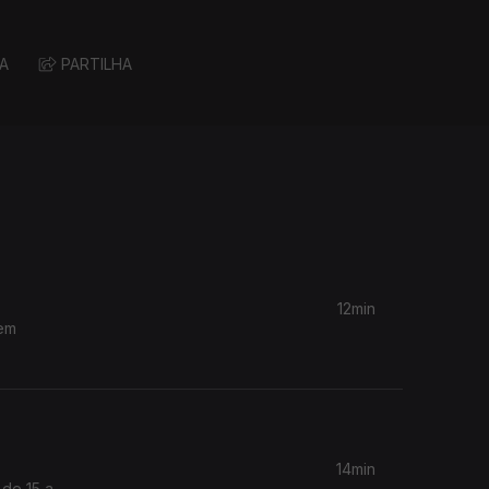
A
PARTILHA
12min
Cem
14min
 de 15 a