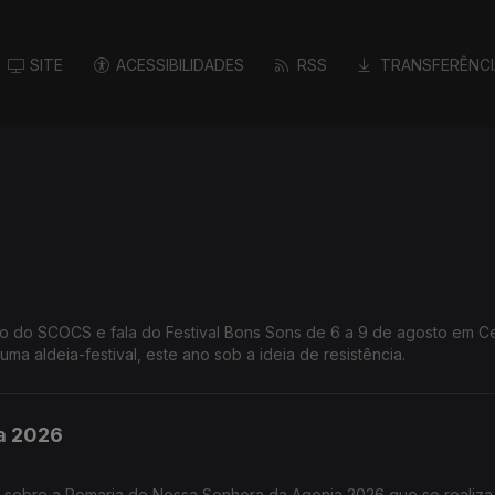
SITE
ACESSIBILIDADES
RSS
TRANSFERÊNCI
ção do SCOCS e fala do Festival Bons Sons de 6 a 9 de agosto em 
ma aldeia-festival, este ano sob a ideia de resistência.
ia 2026
s sobre a Romaria de Nossa Senhora da Agonia 2026 que se realiza