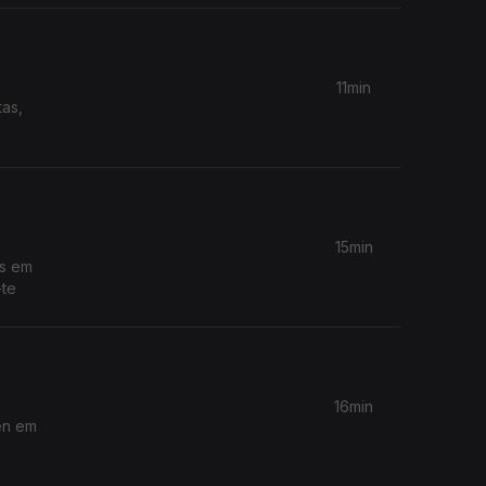
11min
tas,
15min
os em
-te
16min
en em