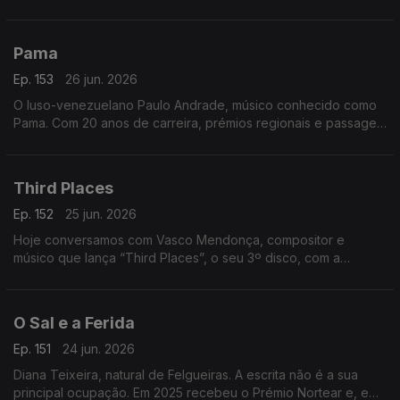
primeiro português vereador em Paris e destacou-se na
promoção da língua, cultura e diáspora portuguesa
Pama
Ep. 153
26 jun. 2026
O luso-venezuelano Paulo Andrade, músico conhecido como
Pama. Com 20 anos de carreira, prémios regionais e passagem
pelo The Voice, divide a música com uma barbearia no centro
da Mealhada
Third Places
Ep. 152
25 jun. 2026
Hoje conversamos com Vasco Mendonça, compositor e
músico que lança “Third Places”, o seu 3º disco, com a
participação de nomes de destaque. Um especialista em
música contemporânea.
O Sal e a Ferida
Ep. 151
24 jun. 2026
Diana Teixeira, natural de Felgueiras. A escrita não é a sua
principal ocupação. Em 2025 recebeu o Prémio Nortear e, em