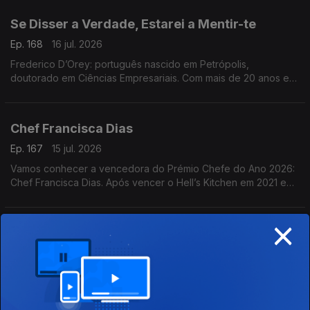
diversidade e partilha
Se Disser a Verdade, Estarei a Mentir-te
Ep. 168
16 jul. 2026
Frederico D’Orey: português nascido em Petrópolis,
doutorado em Ciências Empresariais. Com mais de 20 anos em
gestão, marketing e comunicação, lançou Nascido de Ninguém
(2024) e Se Disser a Verdade, Estarei a Mentir-te
Chef Francisca Dias
Ep. 167
15 jul. 2026
Vamos conhecer a vencedora do Prémio Chefe do Ano 2026:
Chef Francisca Dias. Após vencer o Hell’s Kitchen em 2021 e
passar por vários restaurantes, concretizou o sonho de abrir o
seu próprio espaço: o Esteva, em Borba
×
Dois dedos de conversa
Ep. 166
14 jul. 2026
Na RTP Mundo, conhecemos Amadeu Lopes-Sabino,
ficcionista e ensaísta natural de Elvas. Com uma vasta obra
publicada, apresenta agora o seu mais recente livro, O Futuro