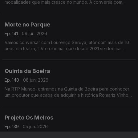
modalidades que mais cresce no mundo. À conversa com
José Galante e Miguel Pombeiro, autores do livro Padel –
Técnicas e Táticas
Morte no Parque
Ep. 141
09 jun. 2026
Vamos conversar com Lourenço Seruya, ator com mais de 10
anos em teatro, TV e cinema, que desde 2021 se dedica
também à escrita. Já soma sete livros e apresenta agora Morte
no Parque
Quinta da Boeira
Ep. 140
08 jun. 2026
Na RTP Mundo, entramos na Quinta da Boeira para conhecer
um produtor que acaba de adquirir a histórica Romariz Vinhos.
À conversa com Albino Jorge sobre este novo capítulo no
Vinho do Porto
Projeto Os Melros
Ep. 139
05 jun. 2026
Miguel da Silva, músico, compositor e produtor hoje veio à