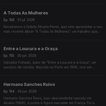
Geral da Cegoc
A Todas As Mulheres
Ep. 156
01 jul. 2026
Recebemos a fadista Silvana Peres, que vem apresentar o seu
mais recente álbum “A Todas As Mulheres”, um trabalho que
celebra a força, a emoção e a voz feminina no fado
Entre a Loucura e a Graça
Ep. 155
30 jun. 2026
Salvador Furtado, autor de “Entre a Loucura e a Graça”, um
sucesso de vendas. Nascido no Porto em 1996, vive em
Lisboa, é licenciado em História
Hermano Sanches Ruivo
Ep. 154
29 jun. 2026
Hermano Sanches Ruivo, luso-descendente nascido em
Alcains (1966), é jurista e figura marcante em França. Foi o