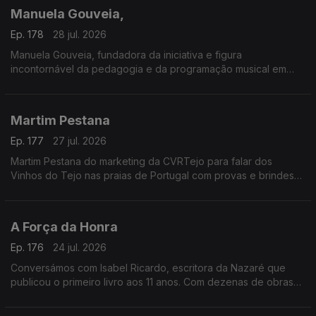
gastronomia típica, artesanato e muita animação.
Manuela Gouveia,
A entrada é gratuita e as portas abrem todos os dias às 18h00.
Ep. 178
28 jul. 2026
Manuela Gouveia, fundadora da iniciativa e figura
incontornável da pedagogia e da programação musical em
Portugal, sobre a Semana Internacional de Piano de Óbidos
(SIPO) a 31.ª edição entre 26 de junho e 4 de agosto de 2026
promovida pela ACIM, reafirmando o seu papel enquanto
Martim Pestana
referência nacional e internacional na formação e
apresentação pianística.
Ep. 177
27 jul. 2026
Martim Pestana do marketing da CVRTejo para falar dos
Vinhos do Tejo nas praias de Portugal com provas e brindes
de 11 de julho a 15 de agosto.
A Força da Honra
Ep. 176
24 jul. 2026
Conversámos com Isabel Ricardo, escritora da Nazaré que
publicou o primeiro livro aos 11 anos. Com dezenas de obras
premiadas e traduzidas, estreia-se agora no romance histórico
com “A Força da Honra”