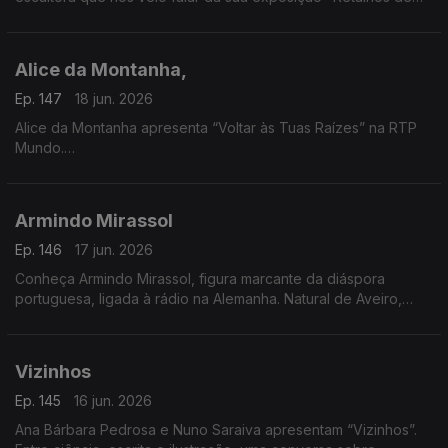
Vida", um pouco da sua história e das suas vivências e
inspirada nos efeitos da tempestade.
Alice da Montanha,
Ep. 147
18 jun. 2026
Alice da Montanha apresenta “Voltar às Tuas Raízes” na RTP
Mundo.
A autora e divulgadora de práticas de vida sustentável Alice
da Montanha é a convidada da Isabel Flora na RTP Mundo,
Armindo Mirassol
onde apresenta o seu mais recente livro, Voltar às Tuas
Raízes. A obra propõe uma reflexão sobre a ligação entre o
Ep. 146
17 jun. 2026
ser humano e a natureza, incentivando um regresso a hábitos
Conheça Armindo Mirassol, figura marcante da diáspora
mais conscientes e alinhados com os ritmos naturais.
portuguesa, ligada à rádio na Alemanha. Natural de Aveiro,
emigrou aos 14 anos, passou pela Venezuela e fixou-se na
Alemanha
Vizinhos
Ep. 145
16 jun. 2026
Ana Bárbara Pedrosa e Nuno Saraiva apresentam “Vizinhos”.