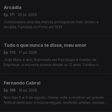
Arcádia
Ep. 171
20 jul. 2026
Conhecemos uma das marcas portuguesas mais doces: a
Arcádia. Fundada no Porto em 1933
Tudo o que nunca te disse, meu amor
Ep. 170
17 jul. 2026
João Mota é ator, licenciado em Psicologia e Gestão de
Empresas, e escreve poesia desde os 12 anos. Fundou o
Clube de Poesia da UAL e estreia-se agora com o livro Tudo o
que nunca te disse, meu amor.
Fernando Cabral
Ep. 169
16 jul. 2026
Nos dias 8 e 9 de agosto, Oeiras volta a receber um grande
festival dedicado à música reggae, reunindo artistas, bandas e
amantes deste género musical num ambiente de celebração,