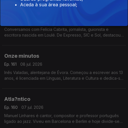
numa homenagem à sua notável carreira artística.
Aceda à sua área pessoal;
A Comunista e o Pide
Ep. 162
09 jul. 2026
Conversamos com Felícia Cabrita, jornalista, guionista e
escritora nascida em Loulé. De Expresso, SIC e Sol, destacou-
se por grandes investigações. Apresenta agora o livro “A
Comunista e o Pide"
Onze minutos
Ep. 161
08 jul. 2026
Inês Valadas, alentejana de Évora. Começou a escrever aos 13
anos, é licenciada em Línguas, Literatura e Cultura e dedica-se
ao universo do dark romance. Agora estreia-se com o livro
“Onze Minutos”
Atla?ntico
Ep. 160
07 jul. 2026
Manuel Linhares é cantor, compositor e professor português
ligado ao jazz. Viveu em Barcelona e Berlim e hoje divide-se
entre Nova Iorque e o Porto. Apresenta agora o novo disco