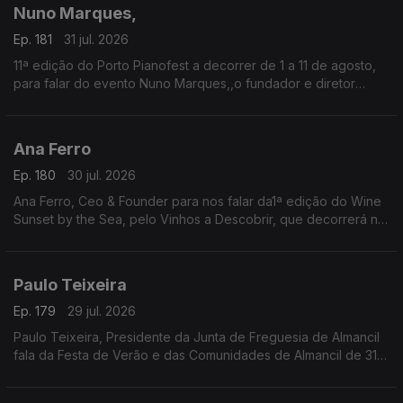
tasquinhas.
Nuno Marques,
O grão-confrade Luís Manso da Confraria Gastronómica de
Almeirim fala sobre este símbolo da gastronomia.
Ep. 181
31 jul. 2026
11ª edição do Porto Pianofest a decorrer de 1 a 11 de agosto,
para falar do evento Nuno Marques,,o fundador e diretor
artístico deste festival internacional de piano realizado no
Porto e ligado a Nova Iorque.
Ana Ferro
Ep. 180
30 jul. 2026
Ana Ferro, Ceo & Founder para nos falar da1ª edição do Wine
Sunset by the Sea, pelo Vinhos a Descobrir, que decorrerá no
dia 1 de agosto na Figueira da Foz.
Paulo Teixeira
Ep. 179
29 jul. 2026
Paulo Teixeira, Presidente da Junta de Freguesia de Almancil
fala da Festa de Verão e das Comunidades de Almancil de 31
julho a 2 de agosto. O Jardim das Comunidades volta a ser o
ponto de encontro do verão com grandes concertos,