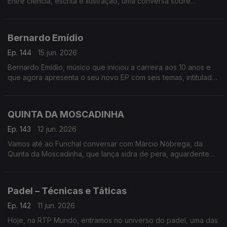
Entre ciência, escrita e ilustração, uma conversa sobre
cidades, identidade e histórias que nos ligam
Bernardo Emídio
Ep. 144
15 jun. 2026
Bernardo Emídio, músico que iniciou a carreira aos 10 anos e
que agora apresenta o seu novo EP com seis temas, intitulado
de forma original ‘Bernardo Emídio’
QUINTA DA MOSCADINHA
Ep. 143
12 jun. 2026
Vamos até ao Funchal conversar com Márcio Nóbrega, da
Quinta da Moscadinha, que lança sidra de pera, aguardente
de maçã e espumantes feitos a partir dos pomares da
Camacha
Padel – Técnicas e Táticas
Ep. 142
11 jun. 2026
Hoje, na RTP Mundo, entramos no universo do padel, uma das