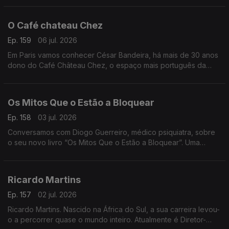
“Atlântico”
O Café chateau Chez
Ep. 159
06 jul. 2026
Em Paris vamos conhecer César Bandeira, há mais de 30 anos
dono do Café Château Chez, o espaço mais português da
cidade. Onde a comunidade se reúne para matar saudades e
apoiar a Seleção
Os Mitos Que o Estão a Bloquear
Ep. 158
03 jul. 2026
Conversamos com Diogo Guerreiro, médico psiquiatra, sobre
o seu novo livro “Os Mitos Que o Estão a Bloquear”. Uma
reflexão sobre as crenças que podem estar a limitar o nosso
potencial
Ricardo Martins
Ep. 157
02 jul. 2026
Ricardo Martins. Nascido na África do Sul, a sua carreira levou-
o a percorrer quase o mundo inteiro. Atualmente é Diretor-