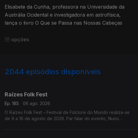
Elisabete da Cunha, professora na Universidade da
Austrália Ocidental e investigadora em astrofísica,
lança o livro O Que se Passa nas Nossas Cabeças
opções
2044
episódios disponíveis
944294
941373
937861
934216
Raízes Folk Fest
Ep. 185
06 ago. 2026
O Raízes Folk Fest – Festival de Folclore do Mundo realiza-se
de 9 a 16 de agosto de 2026. Par falar do evento, Nuno
Leitão, responsável pelo Rancho Folclórico Recreativo Clube
Bonjardim.