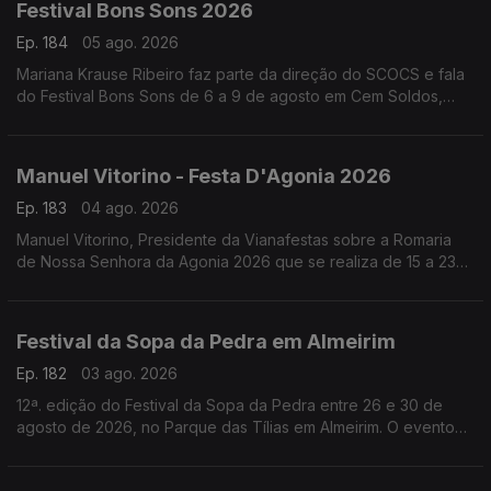
Festival Bons Sons 2026
Ep. 184
05 ago. 2026
Mariana Krause Ribeiro faz parte da direção do SCOCS e fala
do Festival Bons Sons de 6 a 9 de agosto em Cem Soldos,
Tomar que se volta a transformar numa aldeia-festival, este
ano sob a ideia de resistência.
Manuel Vitorino - Festa D'Agonia 2026
Ep. 183
04 ago. 2026
Manuel Vitorino, Presidente da Vianafestas sobre a Romaria
de Nossa Senhora da Agonia 2026 que se realiza de 15 a 23
de agosto em Viana do Castelo que volta a ser o palco da
tradição, da devoção e da alegria.
Festival da Sopa da Pedra em Almeirim
Ep. 182
03 ago. 2026
12ª. edição do Festival da Sopa da Pedra entre 26 e 30 de
agosto de 2026, no Parque das Tílias em Almeirim. O evento
celebra a gastronomia ribatejana, onde se destaca o famoso
prato certificado, e conta com concertos, artesanato e