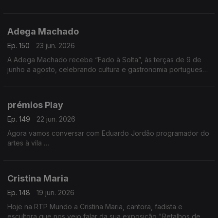
2026, venceu o Prémio Lions com “O Sal e a Ferida
Adega Machado
Ep. 150
23 jun. 2026
A Adega Machado recebe “Fado à Solta”, às terças de 9 de
junho a agosto, celebrando cultura e gastronomia portuguesa.
Evento pensado para emigrantes. Nuno Fernandes apresenta
a iniciativa
prémios Play
Ep. 149
22 jun. 2026
Agora vamos conversar com Eduardo Jordão programador do
artes à vila
Vamos falar das candidaturas aos prémios Play, promovidos
pela Audiogest, e que decorrem até dia 26 de junho
Cristina Maria
Ep. 148
19 jun. 2026
Hoje na RTP Mundo a Cristina Maria, cantora, fadista e
escultora que nos veio falar da sua exposição "Retalhos de