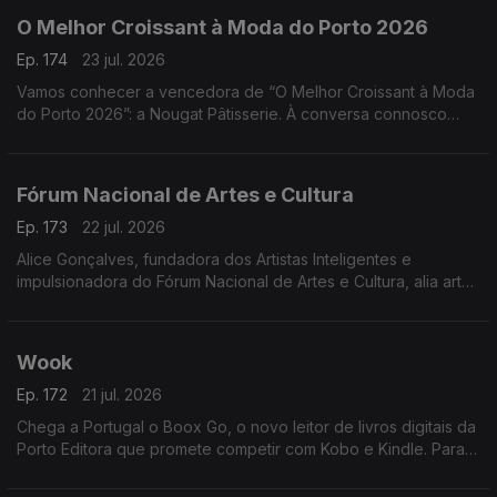
O Melhor Croissant à Moda do Porto 2026
Ep. 174
23 jul. 2026
Vamos conhecer a vencedora de “O Melhor Croissant à Moda
do Porto 2026”: a Nougat Pâtisserie. À conversa connosco
estarão o Chefe Pasteleiro Daniel Leal e a cake designer
Juliana Couto
Fórum Nacional de Artes e Cultura
Ep. 173
22 jul. 2026
Alice Gonçalves, fundadora dos Artistas Inteligentes e
impulsionadora do Fórum Nacional de Artes e Cultura, alia arte,
estratégia e políticas culturais. Jurista de formação, dedicou-se
à gestão cultural aos 26 anos
Wook
Ep. 172
21 jul. 2026
Chega a Portugal o Boox Go, o novo leitor de livros digitais da
Porto Editora que promete competir com Kobo e Kindle. Para
apresentar esta novidade, recebemos Rui Aragão, diretor da
Wook.