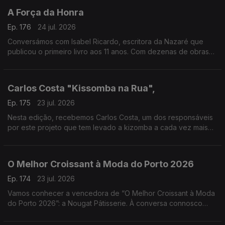
A Força da Honra
Ep. 176
24 jul. 2026
Conversámos com Isabel Ricardo, escritora da Nazaré que
publicou o primeiro livro aos 11 anos. Com dezenas de obras
premiadas e traduzidas, estreia-se agora no romance histórico
com “A Força da Honra”
Carlos Costa "Kissomba na Rua",
Ep. 175
23 jul. 2026
Nesta edição, recebemos Carlos Costa, um dos responsáveis
por este projeto que tem levado a kizomba a cada vez mais
pessoas, promovendo a dança, a cultura e o convívio em
espaços públicos.
O Melhor Croissant à Moda do Porto 2026
Ep. 174
23 jul. 2026
Vamos conhecer a vencedora de “O Melhor Croissant à Moda
do Porto 2026”: a Nougat Pâtisserie. À conversa connosco
estarão o Chefe Pasteleiro Daniel Leal e a cake designer
Juliana Couto