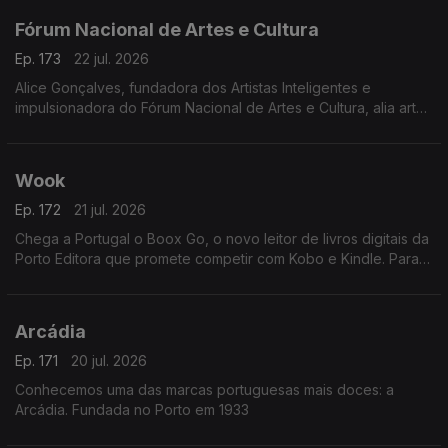
Fórum Nacional de Artes e Cultura
Ep. 173
22 jul. 2026
Alice Gonçalves, fundadora dos Artistas Inteligentes e
impulsionadora do Fórum Nacional de Artes e Cultura, alia arte,
estratégia e políticas culturais. Jurista de formação, dedicou-se
à gestão cultural aos 26 anos
Wook
Ep. 172
21 jul. 2026
Chega a Portugal o Boox Go, o novo leitor de livros digitais da
Porto Editora que promete competir com Kobo e Kindle. Para
apresentar esta novidade, recebemos Rui Aragão, diretor da
Wook.
Arcádia
Ep. 171
20 jul. 2026
Conhecemos uma das marcas portuguesas mais doces: a
Arcádia. Fundada no Porto em 1933