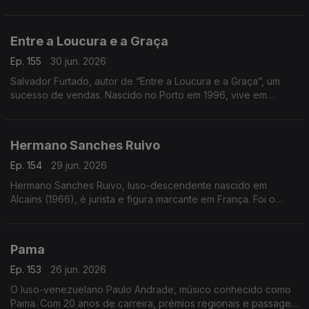
celebra a força, a emoção e a voz feminina no fado
Entre a Loucura e a Graça
Ep. 155
30 jun. 2026
Salvador Furtado, autor de “Entre a Loucura e a Graça”, um
sucesso de vendas. Nascido no Porto em 1996, vive em
Lisboa, é licenciado em História
Hermano Sanches Ruivo
Ep. 154
29 jun. 2026
Hermano Sanches Ruivo, luso-descendente nascido em
Alcains (1966), é jurista e figura marcante em França. Foi o
primeiro português vereador em Paris e destacou-se na
promoção da língua, cultura e diáspora portuguesa
Pama
Ep. 153
26 jun. 2026
O luso-venezuelano Paulo Andrade, músico conhecido como
Pama. Com 20 anos de carreira, prémios regionais e passagem