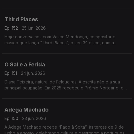
pelo The Voice, divide a música com uma barbearia no centro
da Mealhada
Third Places
Ep. 152
25 jun. 2026
Hoje conversamos com Vasco Mendonça, compositor e
músico que lança “Third Places”, o seu 3º disco, com a
participação de nomes de destaque. Um especialista em
música contemporânea.
O Sal e a Ferida
Ep. 151
24 jun. 2026
Diana Teixeira, natural de Felgueiras. A escrita não é a sua
principal ocupação. Em 2025 recebeu o Prémio Nortear e, em
2026, venceu o Prémio Lions com “O Sal e a Ferida
Adega Machado
Ep. 150
23 jun. 2026
A Adega Machado recebe “Fado à Solta”, às terças de 9 de
junho a agosto, celebrando cultura e gastronomia portuguesa.