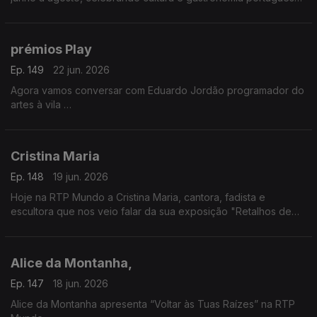
Evento pensado para emigrantes. Nuno Fernandes apresenta
a iniciativa
prémios Play
Ep. 149
22 jun. 2026
Agora vamos conversar com Eduardo Jordão programador do
artes à vila
Vamos falar das candidaturas aos prémios Play, promovidos
pela Audiogest, e que decorrem até dia 26 de junho
Cristina Maria
Ep. 148
19 jun. 2026
Hoje na RTP Mundo a Cristina Maria, cantora, fadista e
escultora que nos veio falar da sua exposição "Retalhos de
Vida", um pouco da sua história e das suas vivências e
inspirada nos efeitos da tempestade.
Alice da Montanha,
Ep. 147
18 jun. 2026
Alice da Montanha apresenta “Voltar às Tuas Raízes” na RTP