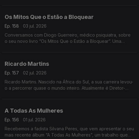
cidade. Onde a comunidade se reúne para matar saudades e
apoiar a Seleção
Os Mitos Que o Estão a Bloquear
Ep. 158
03 jul. 2026
Conversamos com Diogo Guerreiro, médico psiquiatra, sobre
o seu novo livro “Os Mitos Que o Estão a Bloquear”. Uma
reflexão sobre as crenças que podem estar a limitar o nosso
potencial
Ricardo Martins
Ep. 157
02 jul. 2026
Ricardo Martins. Nascido na África do Sul, a sua carreira levou-
o a percorrer quase o mundo inteiro. Atualmente é Diretor-
Geral da Cegoc
A Todas As Mulheres
Ep. 156
01 jul. 2026
Recebemos a fadista Silvana Peres, que vem apresentar o seu
mais recente álbum “A Todas As Mulheres”, um trabalho que