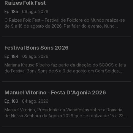
Raízes Folk Fest
Ep. 185
06 ago. 2026
O Raízes Folk Fest – Festival de Folclore do Mundo realiza-se
de 9 a 16 de agosto de 2026. Par falar do evento, Nuno
Leitão, responsável pelo Rancho Folclórico Recreativo Clube
Bonjardim.
Festival Bons Sons 2026
Ep. 184
05 ago. 2026
Mariana Krause Ribeiro faz parte da direção do SCOCS e fala
do Festival Bons Sons de 6 a 9 de agosto em Cem Soldos,
Tomar que se volta a transformar numa aldeia-festival, este
ano sob a ideia de resistência.
Manuel Vitorino - Festa D'Agonia 2026
Ep. 183
04 ago. 2026
Manuel Vitorino, Presidente da Vianafestas sobre a Romaria
de Nossa Senhora da Agonia 2026 que se realiza de 15 a 23
de agosto em Viana do Castelo que volta a ser o palco da
tradição, da devoção e da alegria.