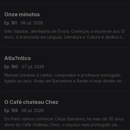
Comunista e o Pide"
Onze minutos
Ep. 161
08 jul. 2026
Inês Valadas, alentejana de Évora. Começou a escrever aos 13
anos, é licenciada em Línguas, Literatura e Cultura e dedica-se
ao universo do dark romance. Agora estreia-se com o livro
“Onze Minutos”
Atla?ntico
Ep. 160
07 jul. 2026
Manuel Linhares é cantor, compositor e professor português
ligado ao jazz. Viveu em Barcelona e Berlim e hoje divide-se
entre Nova Iorque e o Porto. Apresenta agora o novo disco
“Atlântico”
O Café chateau Chez
Ep. 159
06 jul. 2026
Em Paris vamos conhecer César Bandeira, há mais de 30 anos
dono do Café Château Chez, o espaço mais português da