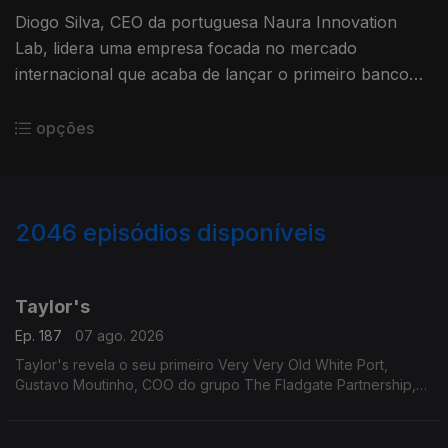
Diogo Silva, CEO da portuguesa Naura Innovation
Lab, lidera uma empresa focada no mercado
internacional que acaba de lançar o primeiro banco
digital na Suíça
opções
2046
episódios disponíveis
947328
942661
938347
934283
Taylor's
Ep. 187
07 ago. 2026
Taylor's revela o seu primeiro Very Very Old White Port,
Gustavo Moutinho, COO do grupo The Fladgate Partnership,
detentor da Taylor's para nos falar destes vinhos tão
especiais.