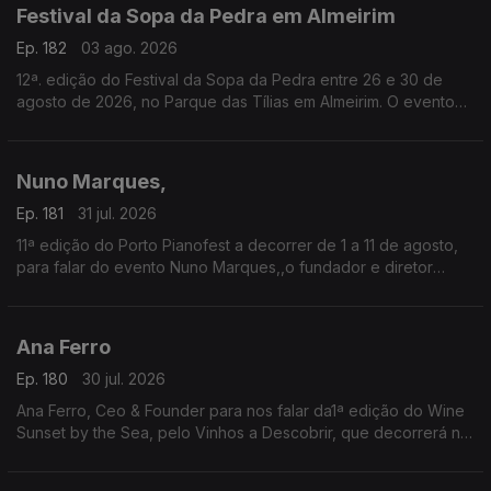
Festival da Sopa da Pedra em Almeirim
Ep. 182
03 ago. 2026
12ª. edição do Festival da Sopa da Pedra entre 26 e 30 de
agosto de 2026, no Parque das Tílias em Almeirim. O evento
celebra a gastronomia ribatejana, onde se destaca o famoso
prato certificado, e conta com concertos, artesanato e
tasquinhas.
Nuno Marques,
O grão-confrade Luís Manso da Confraria Gastronómica de
Almeirim fala sobre este símbolo da gastronomia.
Ep. 181
31 jul. 2026
11ª edição do Porto Pianofest a decorrer de 1 a 11 de agosto,
para falar do evento Nuno Marques,,o fundador e diretor
artístico deste festival internacional de piano realizado no
Porto e ligado a Nova Iorque.
Ana Ferro
Ep. 180
30 jul. 2026
Ana Ferro, Ceo & Founder para nos falar da1ª edição do Wine
Sunset by the Sea, pelo Vinhos a Descobrir, que decorrerá no
dia 1 de agosto na Figueira da Foz.