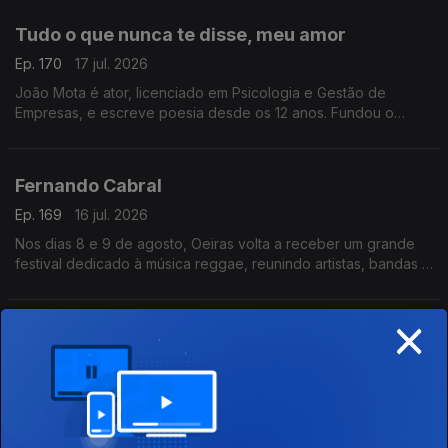
Tudo o que nunca te disse, meu amor
Ep. 170
17 jul. 2026
João Mota é ator, licenciado em Psicologia e Gestão de
Empresas, e escreve poesia desde os 12 anos. Fundou o
Clube de Poesia da UAL e estreia-se agora com o livro Tudo o
que nunca te disse, meu amor.
Fernando Cabral
Ep. 169
16 jul. 2026
Nos dias 8 e 9 de agosto, Oeiras volta a receber um grande
festival dedicado à música reggae, reunindo artistas, bandas e
amantes deste género musical num ambiente de celebração,
diversidade e partilha
×
Se Disser a Verdade, Estarei a Mentir-te
Ep. 168
16 jul. 2026
Frederico D’Orey: português nascido em Petrópolis,
doutorado em Ciências Empresariais. Com mais de 20 anos em
gestão, marketing e comunicação, lançou Nascido de Ninguém