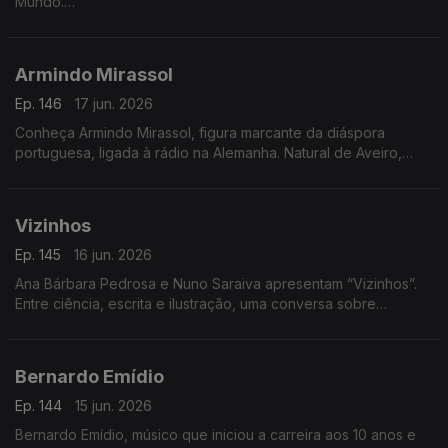
Mundo.
A autora e divulgadora de práticas de vida sustentável Alice
da Montanha é a convidada da Isabel Flora na RTP Mundo,
Armindo Mirassol
onde apresenta o seu mais recente livro, Voltar às Tuas
Raízes. A obra propõe uma reflexão sobre a ligação entre o
Ep. 146
17 jun. 2026
ser humano e a natureza, incentivando um regresso a hábitos
Conheça Armindo Mirassol, figura marcante da diáspora
mais conscientes e alinhados com os ritmos naturais.
portuguesa, ligada à rádio na Alemanha. Natural de Aveiro,
emigrou aos 14 anos, passou pela Venezuela e fixou-se na
Alemanha
Vizinhos
Ep. 145
16 jun. 2026
Ana Bárbara Pedrosa e Nuno Saraiva apresentam “Vizinhos”.
Entre ciência, escrita e ilustração, uma conversa sobre
cidades, identidade e histórias que nos ligam
Bernardo Emídio
Ep. 144
15 jun. 2026
Bernardo Emídio, músico que iniciou a carreira aos 10 anos e