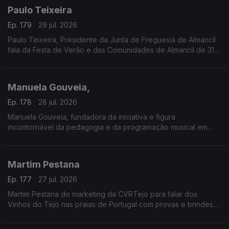
Paulo Teixeira
Ep. 179
29 jul. 2026
Paulo Teixeira, Presidente da Junta de Freguesia de Almancil
fala da Festa de Verão e das Comunidades de Almancil de 31
julho a 2 de agosto. O Jardim das Comunidades volta a ser o
ponto de encontro do verão com grandes concertos,
gastronomia típica, artesanato e muita animação.
Manuela Gouveia,
A entrada é gratuita e as portas abrem todos os dias às 18h00.
Ep. 178
28 jul. 2026
Manuela Gouveia, fundadora da iniciativa e figura
incontornável da pedagogia e da programação musical em
Portugal, sobre a Semana Internacional de Piano de Óbidos
(SIPO) a 31.ª edição entre 26 de junho e 4 de agosto de 2026
promovida pela ACIM, reafirmando o seu papel enquanto
Martim Pestana
referência nacional e internacional na formação e
apresentação pianística.
Ep. 177
27 jul. 2026
Martim Pestana do marketing da CVRTejo para falar dos
Vinhos do Tejo nas praias de Portugal com provas e brindes
de 11 de julho a 15 de agosto.