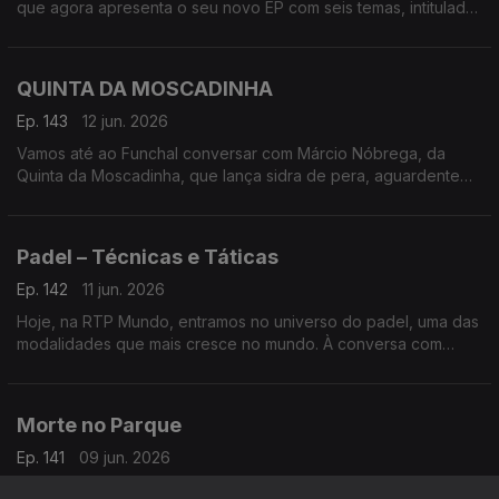
que agora apresenta o seu novo EP com seis temas, intitulado
de forma original ‘Bernardo Emídio’
QUINTA DA MOSCADINHA
Ep. 143
12 jun. 2026
Vamos até ao Funchal conversar com Márcio Nóbrega, da
Quinta da Moscadinha, que lança sidra de pera, aguardente
de maçã e espumantes feitos a partir dos pomares da
Camacha
Padel – Técnicas e Táticas
Ep. 142
11 jun. 2026
Hoje, na RTP Mundo, entramos no universo do padel, uma das
modalidades que mais cresce no mundo. À conversa com
José Galante e Miguel Pombeiro, autores do livro Padel –
Técnicas e Táticas
Morte no Parque
Ep. 141
09 jun. 2026
Vamos conversar com Lourenço Seruya, ator com mais de 10