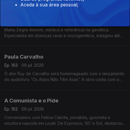
cultural
Aceda à sua área pessoal;
O Que os Genes Dizem sobre Mim
Ep. 164
10 jul. 2026
Marta Zegre Amorim, médica e referência na genética.
Especialista em doenças raras e oncogenética, estagiou além-
fronteiras e lança agora O Que os Genes Dizem sobre Mim,
uma viagem ao ADN.
Paula Carvalho
Ep. 163
09 jul. 2026
O ator Ruy de Carvalho será homenageado com o lançamento
do audiolivro “Os Anjos Não Têm Asas”. A obra conta com a
participação do próprio ator e de membros da sua família,
numa homenagem à sua notável carreira artística.
A Comunista e o Pide
Ep. 162
09 jul. 2026
Conversamos com Felícia Cabrita, jornalista, guionista e
escritora nascida em Loulé. De Expresso, SIC e Sol, destacou-
se por grandes investigações. Apresenta agora o livro “A