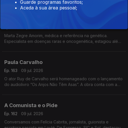
Guarde programas favoritos;
cultura, onde alia inovação, criatividade e impacto no setor
Aceda à sua área pessoal;
cultural
O Que os Genes Dizem sobre Mim
Ep. 164
10 jul. 2026
Marta Zegre Amorim, médica e referência na genética.
Especialista em doenças raras e oncogenética, estagiou além-
fronteiras e lança agora O Que os Genes Dizem sobre Mim,
uma viagem ao ADN.
Paula Carvalho
Ep. 163
09 jul. 2026
O ator Ruy de Carvalho será homenageado com o lançamento
do audiolivro “Os Anjos Não Têm Asas”. A obra conta com a
participação do próprio ator e de membros da sua família,
numa homenagem à sua notável carreira artística.
A Comunista e o Pide
Ep. 162
09 jul. 2026
Conversamos com Felícia Cabrita, jornalista, guionista e
escritora nascida em Loulé. De Expresso, SIC e Sol, destacou-