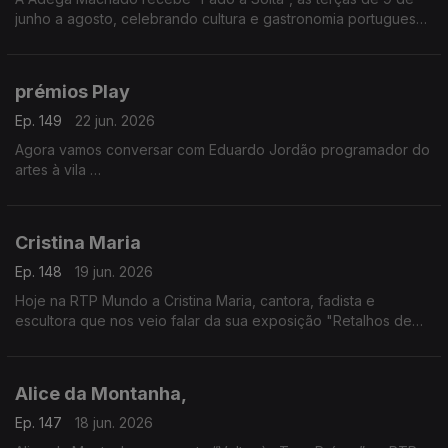
junho a agosto, celebrando cultura e gastronomia portuguesa.
Evento pensado para emigrantes. Nuno Fernandes apresenta
a iniciativa
prémios Play
Ep. 149
22 jun. 2026
Agora vamos conversar com Eduardo Jordão programador do
artes à vila
Vamos falar das candidaturas aos prémios Play, promovidos
pela Audiogest, e que decorrem até dia 26 de junho
Cristina Maria
Ep. 148
19 jun. 2026
Hoje na RTP Mundo a Cristina Maria, cantora, fadista e
escultora que nos veio falar da sua exposição "Retalhos de
Vida", um pouco da sua história e das suas vivências e
inspirada nos efeitos da tempestade.
Alice da Montanha,
Ep. 147
18 jun. 2026