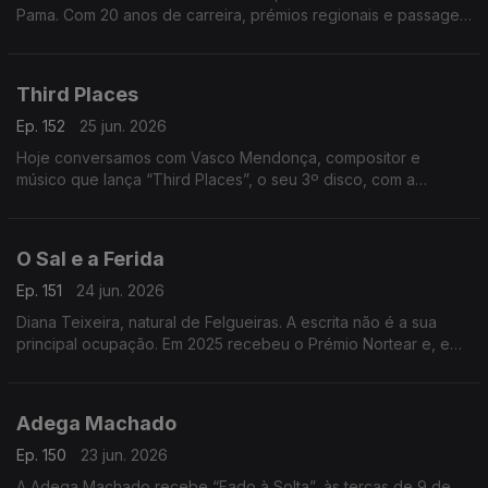
Pama. Com 20 anos de carreira, prémios regionais e passagem
pelo The Voice, divide a música com uma barbearia no centro
da Mealhada
Third Places
Ep. 152
25 jun. 2026
Hoje conversamos com Vasco Mendonça, compositor e
músico que lança “Third Places”, o seu 3º disco, com a
participação de nomes de destaque. Um especialista em
música contemporânea.
O Sal e a Ferida
Ep. 151
24 jun. 2026
Diana Teixeira, natural de Felgueiras. A escrita não é a sua
principal ocupação. Em 2025 recebeu o Prémio Nortear e, em
2026, venceu o Prémio Lions com “O Sal e a Ferida
Adega Machado
Ep. 150
23 jun. 2026
A Adega Machado recebe “Fado à Solta”, às terças de 9 de