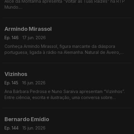
Alice da Montanha apresenta “Voltar às Tuas Raízes” na RTP
Mundo.
A autora e divulgadora de práticas de vida sustentável Alice
da Montanha é a convidada da Isabel Flora na RTP Mundo,
Armindo Mirassol
onde apresenta o seu mais recente livro, Voltar às Tuas
Raízes. A obra propõe uma reflexão sobre a ligação entre o
Ep. 146
17 jun. 2026
ser humano e a natureza, incentivando um regresso a hábitos
Conheça Armindo Mirassol, figura marcante da diáspora
mais conscientes e alinhados com os ritmos naturais.
portuguesa, ligada à rádio na Alemanha. Natural de Aveiro,
emigrou aos 14 anos, passou pela Venezuela e fixou-se na
Alemanha
Vizinhos
Ep. 145
16 jun. 2026
Ana Bárbara Pedrosa e Nuno Saraiva apresentam “Vizinhos”.
Entre ciência, escrita e ilustração, uma conversa sobre
cidades, identidade e histórias que nos ligam
Bernardo Emídio
Ep. 144
15 jun. 2026