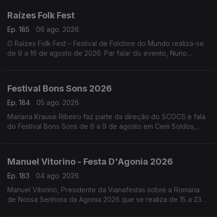
Raízes Folk Fest
Ep. 185
06 ago. 2026
O Raízes Folk Fest – Festival de Folclore do Mundo realiza-se
de 9 a 16 de agosto de 2026. Par falar do evento, Nuno
Leitão, responsável pelo Rancho Folclórico Recreativo Clube
Bonjardim.
Festival Bons Sons 2026
Ep. 184
05 ago. 2026
Mariana Krause Ribeiro faz parte da direção do SCOCS e fala
do Festival Bons Sons de 6 a 9 de agosto em Cem Soldos,
Tomar que se volta a transformar numa aldeia-festival, este
ano sob a ideia de resistência.
Manuel Vitorino - Festa D'Agonia 2026
Ep. 183
04 ago. 2026
Manuel Vitorino, Presidente da Vianafestas sobre a Romaria
de Nossa Senhora da Agonia 2026 que se realiza de 15 a 23
de agosto em Viana do Castelo que volta a ser o palco da