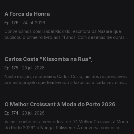
A Força da Honra
Ep. 176
24 jul. 2026
Conversámos com Isabel Ricardo, escritora da Nazaré que
publicou o primeiro livro aos 11 anos. Com dezenas de obras
premiadas e traduzidas, estreia-se agora no romance histórico
com “A Força da Honra”
Carlos Costa "Kissomba na Rua",
Ep. 175
23 jul. 2026
Nesta edição, recebemos Carlos Costa, um dos responsáveis
por este projeto que tem levado a kizomba a cada vez mais
pessoas, promovendo a dança, a cultura e o convívio em
espaços públicos.
O Melhor Croissant à Moda do Porto 2026
Ep. 174
23 jul. 2026
Vamos conhecer a vencedora de “O Melhor Croissant à Moda
do Porto 2026”: a Nougat Pâtisserie. À conversa connosco
estarão o Chefe Pasteleiro Daniel Leal e a cake designer