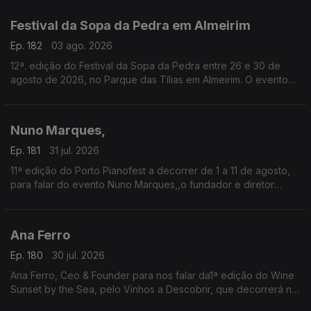
tradição, da devoção e da alegria.
Festival da Sopa da Pedra em Almeirim
Ep. 182
03 ago. 2026
12ª. edição do Festival da Sopa da Pedra entre 26 e 30 de
agosto de 2026, no Parque das Tílias em Almeirim. O evento
celebra a gastronomia ribatejana, onde se destaca o famoso
prato certificado, e conta com concertos, artesanato e
tasquinhas.
Nuno Marques,
O grão-confrade Luís Manso da Confraria Gastronómica de
Almeirim fala sobre este símbolo da gastronomia.
Ep. 181
31 jul. 2026
11ª edição do Porto Pianofest a decorrer de 1 a 11 de agosto,
para falar do evento Nuno Marques,,o fundador e diretor
artístico deste festival internacional de piano realizado no
Porto e ligado a Nova Iorque.
Ana Ferro
Ep. 180
30 jul. 2026
Ana Ferro, Ceo & Founder para nos falar da1ª edição do Wine
Sunset by the Sea, pelo Vinhos a Descobrir, que decorrerá no
dia 1 de agosto na Figueira da Foz.