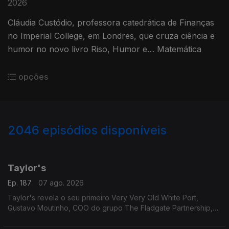
2026
Cláudia Custódio, professora catedrática de Finanças
no Imperial College, em Londres, que cruza ciência e
humor no novo livro Riso, Humor e… Matemática
opções
2046
episódios disponíveis
947328
942661
938347
934283
Taylor's
Ep. 187
07 ago. 2026
Taylor's revela o seu primeiro Very Very Old White Port,
Gustavo Moutinho, COO do grupo The Fladgate Partnership,
detentor da Taylor's para nos falar destes vinhos tão
especiais.