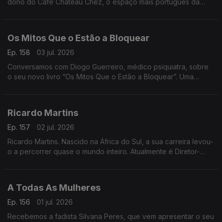
dono do Café Château Chez, o espaço mais português da
cidade. Onde a comunidade se reúne para matar saudades e
apoiar a Seleção
Os Mitos Que o Estão a Bloquear
Ep. 158
03 jul. 2026
Conversamos com Diogo Guerreiro, médico psiquiatra, sobre
o seu novo livro “Os Mitos Que o Estão a Bloquear”. Uma
reflexão sobre as crenças que podem estar a limitar o nosso
potencial
Ricardo Martins
Ep. 157
02 jul. 2026
Ricardo Martins. Nascido na África do Sul, a sua carreira levou-
o a percorrer quase o mundo inteiro. Atualmente é Diretor-
Geral da Cegoc
A Todas As Mulheres
Ep. 156
01 jul. 2026
Recebemos a fadista Silvana Peres, que vem apresentar o seu