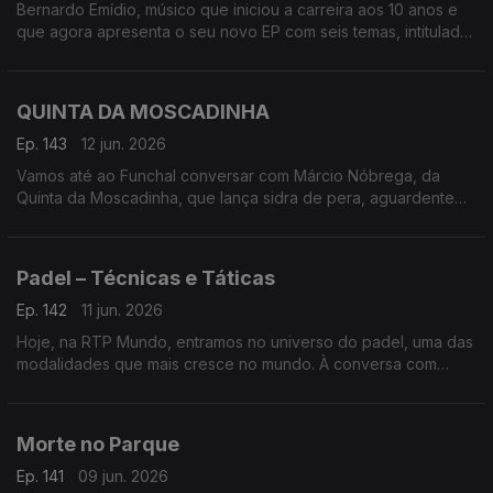
Bernardo Emídio, músico que iniciou a carreira aos 10 anos e
que agora apresenta o seu novo EP com seis temas, intitulado
de forma original ‘Bernardo Emídio’
QUINTA DA MOSCADINHA
Ep. 143
12 jun. 2026
Vamos até ao Funchal conversar com Márcio Nóbrega, da
Quinta da Moscadinha, que lança sidra de pera, aguardente
de maçã e espumantes feitos a partir dos pomares da
Camacha
Padel – Técnicas e Táticas
Ep. 142
11 jun. 2026
Hoje, na RTP Mundo, entramos no universo do padel, uma das
modalidades que mais cresce no mundo. À conversa com
José Galante e Miguel Pombeiro, autores do livro Padel –
Técnicas e Táticas
Morte no Parque
Ep. 141
09 jun. 2026