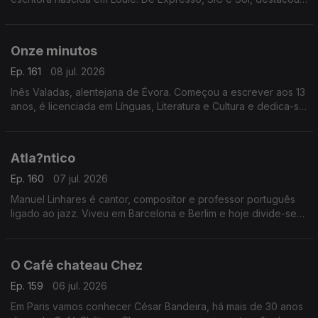
se por grandes investigações. Apresenta agora o livro “A
Comunista e o Pide"
Onze minutos
Ep. 161
08 jul. 2026
Inês Valadas, alentejana de Évora. Começou a escrever aos 13
anos, é licenciada em Línguas, Literatura e Cultura e dedica-se
ao universo do dark romance. Agora estreia-se com o livro
“Onze Minutos”
Atla?ntico
Ep. 160
07 jul. 2026
Manuel Linhares é cantor, compositor e professor português
ligado ao jazz. Viveu em Barcelona e Berlim e hoje divide-se
entre Nova Iorque e o Porto. Apresenta agora o novo disco
“Atlântico”
O Café chateau Chez
Ep. 159
06 jul. 2026
Em Paris vamos conhecer César Bandeira, há mais de 30 anos