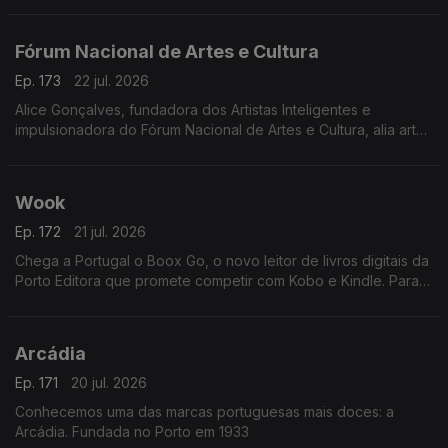
Juliana Couto
Fórum Nacional de Artes e Cultura
Ep. 173
22 jul. 2026
Alice Gonçalves, fundadora dos Artistas Inteligentes e
impulsionadora do Fórum Nacional de Artes e Cultura, alia arte,
estratégia e políticas culturais. Jurista de formação, dedicou-se
à gestão cultural aos 26 anos
Wook
Ep. 172
21 jul. 2026
Chega a Portugal o Boox Go, o novo leitor de livros digitais da
Porto Editora que promete competir com Kobo e Kindle. Para
apresentar esta novidade, recebemos Rui Aragão, diretor da
Wook.
Arcádia
Ep. 171
20 jul. 2026
Conhecemos uma das marcas portuguesas mais doces: a
Arcádia. Fundada no Porto em 1933