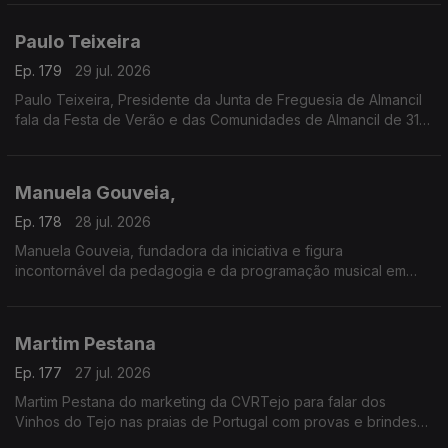
Paulo Teixeira
Ep. 179
29 jul. 2026
Paulo Teixeira, Presidente da Junta de Freguesia de Almancil
fala da Festa de Verão e das Comunidades de Almancil de 31
julho a 2 de agosto. O Jardim das Comunidades volta a ser o
ponto de encontro do verão com grandes concertos,
gastronomia típica, artesanato e muita animação.
Manuela Gouveia,
A entrada é gratuita e as portas abrem todos os dias às 18h00.
Ep. 178
28 jul. 2026
Manuela Gouveia, fundadora da iniciativa e figura
incontornável da pedagogia e da programação musical em
Portugal, sobre a Semana Internacional de Piano de Óbidos
(SIPO) a 31.ª edição entre 26 de junho e 4 de agosto de 2026
promovida pela ACIM, reafirmando o seu papel enquanto
Martim Pestana
referência nacional e internacional na formação e
apresentação pianística.
Ep. 177
27 jul. 2026
Martim Pestana do marketing da CVRTejo para falar dos
Vinhos do Tejo nas praias de Portugal com provas e brindes
de 11 de julho a 15 de agosto.