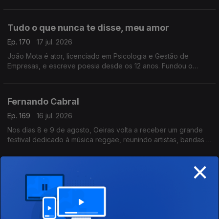
Tudo o que nunca te disse, meu amor
Ep. 170
17 jul. 2026
João Mota é ator, licenciado em Psicologia e Gestão de
Empresas, e escreve poesia desde os 12 anos. Fundou o
Clube de Poesia da UAL e estreia-se agora com o livro Tudo o
que nunca te disse, meu amor.
Fernando Cabral
Ep. 169
16 jul. 2026
Nos dias 8 e 9 de agosto, Oeiras volta a receber um grande
festival dedicado à música reggae, reunindo artistas, bandas e
amantes deste género musical num ambiente de celebração,
×
diversidade e partilha
Se Disser a Verdade, Estarei a Mentir-te
Ep. 168
16 jul. 2026
Frederico D’Orey: português nascido em Petrópolis,
doutorado em Ciências Empresariais. Com mais de 20 anos em