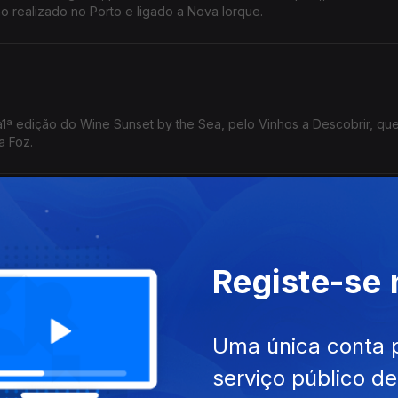
ano realizado no Porto e ligado a Nova Iorque.
a1ª edição do Wine Sunset by the Sea, pelo Vinhos a Descobrir, qu
a Foz.
eguesia de Almancil fala da Festa de Verão e das Comunidades de A
Registe-se
Comunidades volta a ser o ponto de encontro do verão com grandes
e muita animação.
os os dias às 18h00.
Uma única conta 
serviço público d
e figura incontornável da pedagogia e da programação musical em P