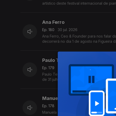
artístico deste festival internacional de pi
Ana Ferro
Ep. 180
30 jul. 2026
Ana Ferro, Ceo & Founder para nos falar d
decorrerá no dia 1 de agosto na Figueira d
Paulo Teixeira
Ep. 179
29 jul. 2026
Paulo Teixeira, Presidente da Junta de Fr
de 31 julho a 2 de agosto. O Jardim das 
concertos, gastronomia típica, artesanato 
A entrada é gratuita e as portas abrem tod
Manuela Gouveia,
Ep. 178
28 jul. 2026
Manuela Gouveia, fundadora da iniciativa 