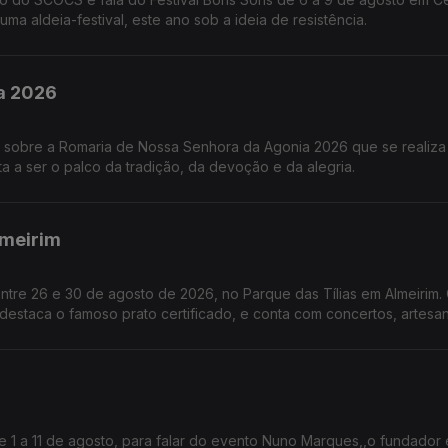
ma aldeia-festival, este ano sob a ideia de resistência.
ia 2026
s sobre a Romaria de Nossa Senhora da Agonia 2026 que se realiza
a a ser o palco da tradição, da devoção e da alegria.
lmeirim
entre 26 e 30 de agosto de 2026, no Parque das Tílias em Almeirim.
astronómica de Almeirim fala sobre este símbolo da gastronomia.
e 1 a 11 de agosto, para falar do evento Nuno Marques,,o fundador 