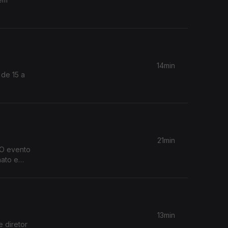
14min
 de 15 a
21min
 O evento
13min
e diretor