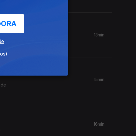
026
GORA
13min
brindes
de
dos)
15min
 de
16min
a