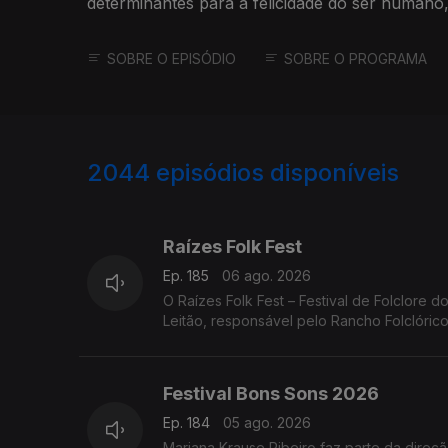
determinantes para a felicidade do ser humano,
SOBRE O EPISÓDIO
SOBRE O PROGRAMA
2044
episódios disponíveis
944294
941373
937861
Raízes Folk Fest
Ep. 185
06 ago. 2026
O Raízes Folk Fest – Festival de Folclore 
Leitão, responsável pelo Rancho Folclóric
Festival Bons Sons 2026
Ep. 184
05 ago. 2026
Mariana Krause Ribeiro faz parte da dire