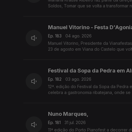
Soldos, Tomar que se volta a transformar nu
Manuel Vitorino - Festa D'Agon
Ep. 183
04 ago. 2026
Manuel Vitorino, Presidente da Vianafesta
23 de agosto em Viana do Castelo que volt
Festival da Sopa da Pedra em A
Ep. 182
03 ago. 2026
12ª. edição do Festival da Sopa da Pedra 
celebra a gastronomia ribatejana, onde se destaca o famoso prato certificado, e conta com concertos, artesanato e
tasquinhas.
O grão-confrade Luís Manso da Confraria G
Nuno Marques,
Ep. 181
31 jul. 2026
11ª edição do Porto Pianofest a decorrer d