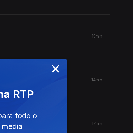
15min
e
×
14min
lmancil
 na RTP
para todo o
17min
e media
ortugal,