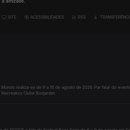
 a amizade.
SITE
ACESSIBILIDADES
RSS
TRANSFERÊNCI
do Mundo realiza-se de 9 a 16 de agosto de 2026. Par falar do even
o Recreativo Clube Bonjardim.
ção do SCOCS e fala do Festival Bons Sons de 6 a 9 de agosto em 