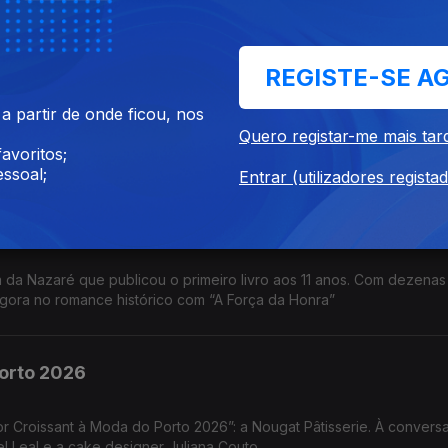
Óbidos (SIPO) a 31.ª edição entre 26 de junho e 4 de agosto de 2
pel enquanto referência nacional e internacional na formação e
REGISTE-SE A
 partir de onde ficou, nos
ra falar dos Vinhos do Tejo nas praias de Portugal com provas e 
Quero registar-me mais tar
avoritos;
ssoal;
Entrar (utilizadores regista
 da Nazaré que publicou o primeiro livro aos 11 anos. Com dezenas
agora no romance histórico com “A Força da Honra”
Porto 2026
Croissant à Moda do Porto 2026”: a Nougat Pâtisserie. À convers
l Leal e a cake designer Juliana Couto