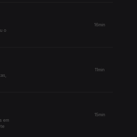
16min
ou o
11min
tas,
15min
os em
-te