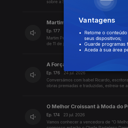
sobre a Semana Internacional de Piano de 
promovida pela ACIM, reafirmando o seu pa
apresentação pianística.
Vantagens
Martim Pestana
Ep. 177
27 jul. 2026
Retome o conteúdo a
Martim Pestana do marketing da CVRTejo pa
seus dispositivos;
de 11 de julho a 15 de agosto.
Guarde programas f
Aceda à sua área pe
A Força da Honra
Ep. 176
24 jul. 2026
Conversámos com Isabel Ricardo, escritora
obras premiadas e traduzidas, estreia-se 
O Melhor Croissant à Moda do 
Ep. 174
23 jul. 2026
Vamos conhecer a vencedora de “O Melhor 
connosco estarão o Chefe Pasteleiro Danie