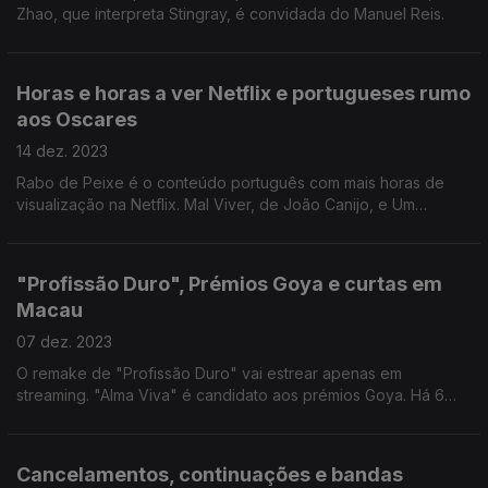
Zhao, que interpreta Stingray, é convidada do Manuel Reis.
Horas e horas a ver Netflix e portugueses rumo
aos Oscares
14 dez. 2023
Rabo de Peixe é o conteúdo português com mais horas de
visualização na Netflix. Mal Viver, de João Canijo, e Um
Caroço de Abacate, de Ary Zara, podem chegar às shortlists
dos Oscares.
"Profissão Duro", Prémios Goya e curtas em
Macau
07 dez. 2023
O remake de "Profissão Duro" vai estrear apenas em
streaming. "Alma Viva" é candidato aos prémios Goya. Há 6
curtas portuguesas no 14º. Festival Internacional de Curtas
Metragens de Macau.
Cancelamentos, continuações e bandas