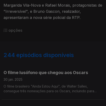
Margarida Vila-Nova e Rafael Morais, protagonistas de
"Irreversível", e Bruno Gascon, realizador,
apresentaram a nova série policial da RTP.
opções
244
episódios disponíveis
804138
785945
762534
743662
725685
709798
689551
670029
648396
O filme lusófono que chegou aos Oscars
30 jan. 2025
O filme brasileiro "Ainda Estou Aqui", de Walter Salles,
consegue três nomeações para os Oscars, incluindo para
Melhor Atriz, com Fernanda Torres.