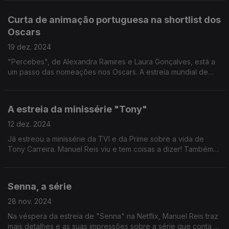
a banda sonora de "O Americano".
Curta de animação portuguesa na shortlist dos
Oscars
19 dez. 2024
"Percebes", de Alexandra Ramires e Laura Gonçalves, está a
um passo das nomeações nos Oscars. A estreia mundial de
"Pai Nosso - Os Útlimos Dias de Salazar", de José Filipe Costa,
vai estrear e competir em Roterdão.
A estreia da minissérie "Tony"
12 dez. 2024
Já estreou a minissérie da TVI e da Prime sobre a vida de
Tony Carreira. Manuel Reis viu e tem coisas a dizer! Também
há novidades de Rabo de Peixe.
Senna, a série
28 nov. 2024
Na véspera da estreia de "Senna" na Netflix, Manuel Reis traz
mais detalhes e as suas impressões sobre a série que conta a