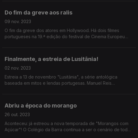
videojogo da Ubisoft!
Do fim da greve aos ralis
09 nov. 2023
O fim da greve dos atores em Hollywood. Há dois filmes
portugueses na 19.ª edição do festival de Cinema Europeu
"Euroscópio", na Venezuela. O filme "Alma Viva" vai concorrer
aos prémios Gaudí.
Finalmente, a estreia de Lusitânia!
02 nov. 2023
Estreia a 13 de novembro "Lusitânia", a série antológica
baseada em mitos e lendas portugesas. Manuel Reis
conversou com José Fragoso, diretor de programa da RTP.
Abriu a época do morango
26 out. 2023
Aconteceu: já estreou a nova temporada de "Morangos com
Açúcar"! O Colégio da Barra continua a ser o cenário de todo
um conjunto de situações. Até das mais inusitadas.