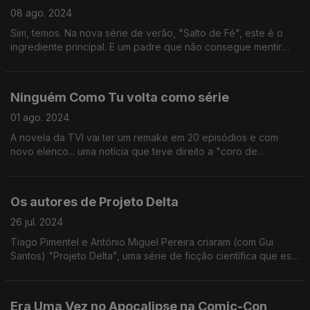
08 ago. 2024
Sim, temos. Na nova série de verão, "Salto de Fé", este é o
ingrediente principal. E um padre que não consegue mentir
também, vá.
Ninguém Como Tu volta como série
01 ago. 2024
A novela da TVI vai ter um remake em 20 episódios e com
novo elenco... uma notícia que teve direito a "coro de
choque" em estúdio!
Os autores de Projeto Delta
26 jul. 2024
Tiago Pimentel e António Miguel Pereira criaram (com Gui
Santos) "Projeto Delta", uma série de ficção científica que está
na OPTO, e conversaram com o Manuel Reis na Comic-Con
Portugal deste ano.
Era Uma Vez no Apocalipse na Comic-Con