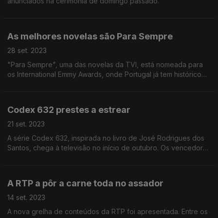
anunciados na cerimónia de domingo passado.
As melhores novelas são Para Sempre
28 set. 2023
"Para Sempre", uma das novelas da TVI, está nomeada para
os International Emmy Awards, onde Portugal já tem histórico
de vitórias na categoria de Melhor Novela.
Codex 632 prestes a estrear
21 set. 2023
A série Codex 632, inspirada no livro de José Rodrigues dos
Santos, chega à televisão no início de outubro. Os vencedores
portugueses do MOTELX. O filme Pátria, de Bruno Gascon, foi
premiado no Moldávia.
A RTP a pôr a carne toda no assador
14 set. 2023
A nova grelha de conteúdos da RTP foi apresentada. Entre os