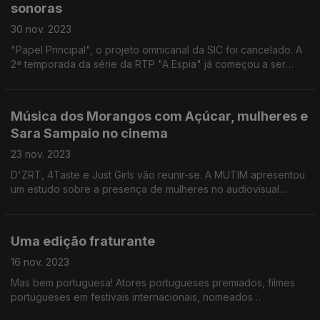
sonoras
30 nov. 2023
"Papel Principal", o projeto omnicanal da SIC foi cancelado. A
2ª temporada da série da RTP "A Espia" já começou a ser
gravada, com novidades no elenco. A banda sonora de "Rabo
de Peixe" já está disponível.
Música dos Morangos com Açúcar, mulheres e
Sara Sampaio no cinema
23 nov. 2023
D'ZRT, 4Taste e Just Girls vão reunir-se. A MUTIM apresentou
um estudo sobre a presença de mulheres no audiovisual
português. Sara Sampaio vai entrar no próximo filme do Super-
Homem
Uma edição fraturante
16 nov. 2023
Mas bem portuguesa! Atores portugueses premiados, filmes
portugueses em festivais internacionais, nomeados
portugueses na Albânia e um personagem português num