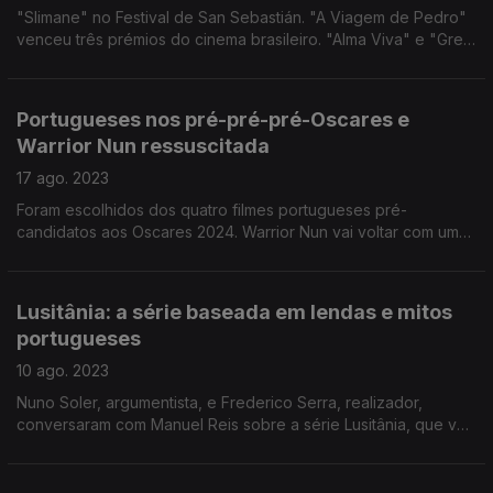
"Slimane" no Festival de San Sebastián. "A Viagem de Pedro"
venceu três prémios do cinema brasileiro. "Alma Viva" e "Great
Yarmouth: Provisional Fugires" candidatos aos prémios Goya.
Os números do Colar de São Cajó.
Portugueses nos pré-pré-pré-Oscares e
Warrior Nun ressuscitada
17 ago. 2023
Foram escolhidos dos quatro filmes portugueses pré-
candidatos aos Oscares 2024. Warrior Nun vai voltar com uma
trilogia de longas metragens.
Lusitânia: a série baseada em lendas e mitos
portugueses
10 ago. 2023
Nuno Soler, argumentista, e Frederico Serra, realizador,
conversaram com Manuel Reis sobre a série Lusitânia, que vai
chegar à RTP, este ano.