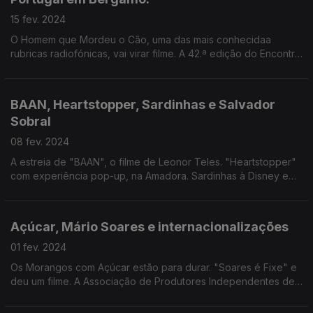
15 fev. 2024
O Homem que Mordeu o Cão, uma das mais conhecidaa
rubricas radiofónicas, vai virar filme. A 42.ª edição do Encontro
de Cinema de Bergamo vai receber seis realizadores
portugueses de cinema de animação.
BAAN, Heartstopper, Sardinhas e Salvador
Sobral
08 fev. 2024
A estreia de "BAAN", o filme de Leonor Teles. "Heartstopper"
com experiência pop-up, na Amadora. Sardinhas à Disney em
Nova Iorque e Salvador Sobral em Valladolid, nos Prémios
Goya.
Açúcar, Mário Soares e internacionalizações
01 fev. 2024
Os Morangos com Açúcar estão para durar. "Soares é Fixe" e
deu um filme. A Associação de Produtores Independentes de
Televisão vai criar um projecto de apoio à internacionalização
das obras de ficção em Portugal.