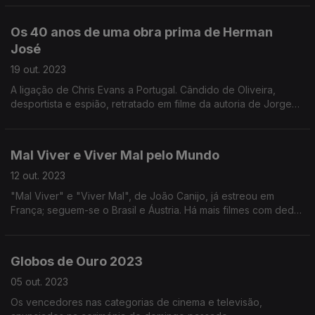
Os 40 anos de uma obra prima de Herman
José
19 out. 2023
A ligação de Chris Evans a Portugal. Cândido de Oliveira,
desportista e espião, retratado em filme da autoria de Jorge
Paixão da Costa. Os 40 anos d'"O Tal Canal" celebrados nos
canais da RTP.
Mal Viver e Viver Mal pelo Mundo
12 out. 2023
"Mal Viver" e "Viver Mal", de João Canijo, já estreou em
França; seguem-se o Brasil e Áustria. Há mais filmes com dedo
nacional em festivais na China e no Brasil. "A Marquesa de
Alorna" vai ser adaptado para série.
Globos de Ouro 2023
05 out. 2023
Os vencedores nas categorias de cinema e televisão,