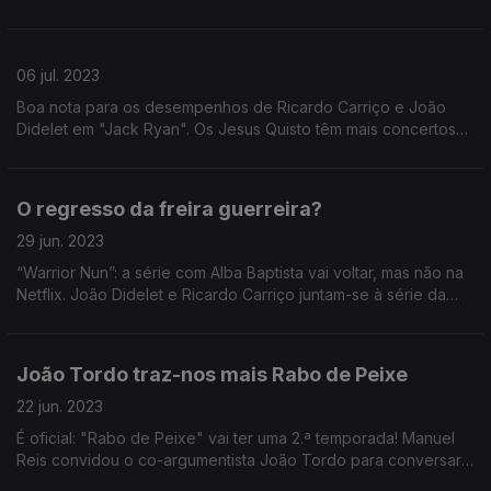
Acesso Cultura, venceu um prémio por levar o cinema ao resto
do país.
06 jul. 2023
Boa nota para os desempenhos de Ricardo Carriço e João
Didelet em "Jack Ryan". Os Jesus Quisto têm mais concertos
marcados. O telefilme "Vizinhas" está nomeado para prémios
internacionais.
O regresso da freira guerreira?
29 jun. 2023
“Warrior Nun”: a série com Alba Baptista vai voltar, mas não na
Netflix. João Didelet e Ricardo Carriço juntam-se à série da
Amazon Jack Ryan. Novos integrantes na Academia de Artes e
Ciências Cinematográficas.
João Tordo traz-nos mais Rabo de Peixe
22 jun. 2023
É oficial: "Rabo de Peixe" vai ter uma 2.ª temporada! Manuel
Reis convidou o co-argumentista João Tordo para conversar
sobre a série portuguesa mais vista de sempre.