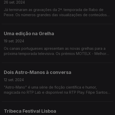
26 set. 2024
Já terminaram as gravações da 2ª. temporada de Rabo de
Peixe. Os números grandes das visualizações de conteúdos
com selo português, na Netflix.
Uma edição na Grelha
19 set. 2024
Os canais portugueses apresentam as novas grelhas para a
próxima temporada televisiva. Os prémios MOTELX - Melhor
Curta de Terror Portuguesa e o GUIÕES - Festival do Roteiro
de Língua Portuguesa.
Dois Astro-Manos à conversa
12 set. 2024
"Astro-Mano" é uma série de ficção científica e humor,
magicada no RTP Lab e disponível na RTP Play. Filipe Santos e
Pedro Ferreira, autores e protagonistas, vieram a estúdio para
conversar sobre o projeto.
Tribeca Festival Lisboa