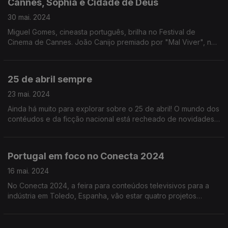
Cannes, Sophia e Cidade de Deus
30 mai. 2024
Miguel Gomes, cineasta português, brilha no Festival de
Cinema de Cannes. João Canijo premiado por "Mal Viver", nos
Prémios Sophia. E ainda... "Cidade de Deus" de regresso, em
formato série, no max.
25 de abril sempre
23 mai. 2024
Ainda há muito para explorar sobre o 25 de abril! O mundo dos
contéudos e da ficção nacional está recheado de novidades
sobre as temáticas da Democracia e da Liberdade.
Portugal em foco no Conecta 2024
16 mai. 2024
No Conecta 2024, a feira para conteúdos televisivos para a
indústria em Toledo, Espanha, vão estar quatro projetos
portugueses em destaque.