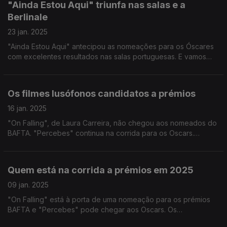
"Ainda Estou Aqui" triunfa nas salas e a
Berlinale
23 jan. 2025
"Ainda Estou Aqui" antecipou as nomeações para os Óscares
com excelentes resultados nas salas portuguesas. E vamos
saber que projetos portugueses vão aos festivais de Berlim.
Os filmes lusófonos candidatos a prémios
16 jan. 2025
"On Falling", de Laura Carreira, não chegou aos nomeados do
BAFTA. "Percebes" continua na corrida para os Oscars.
A série "Vizinhos para Sempre" estreia este fim de semana.
Quem está na corrida a prémios em 2025
09 jan. 2025
"On Falling" está à porta de uma nomeação para os prémios
BAFTA e "Percebes" pode chegar aos Oscars. Os
portugueses no festival de Clermont-Ferrand. O concerto com