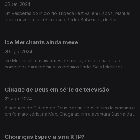
05 set. 2024
Em vésperas do início do Tribeca Festival em Lisboa, Manuel
Reis conversa com Francisco Pedro Balsemão, diretor
executivo da IMPRESA, que organiza o evento. Ainda
renovação de "Cidade de Deus - A Luta Não Para".
Ice Merchants ainda mexe
29 ago. 2024
Ice Merchants e mais filmes de animação nacional estão
nomeados para prémios os prémios Emile. Seis telefilmes
inspirados em literatura nacional estreiam na RTP, em
Setembro.
Cidade de Deus em série de televisão
22 ago. 2024
A sequela de Cidade de Deus estreia-se este fim de semana e
em formato série, na Max. Chega ao fim a aventura Guerra das
Estrelas na Madeira: a série A Acólita, filmada na ilha, foi
cancelada.
Chouriças Espaciais na RTP?