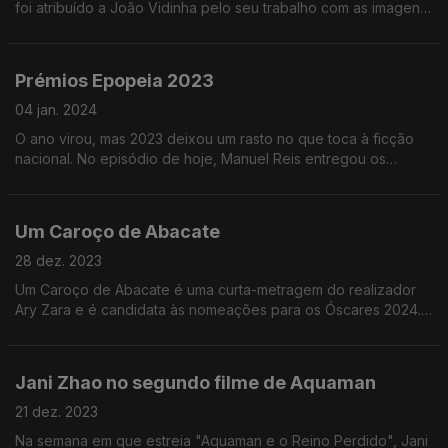
foi atribuído a João Vidinha pelo seu trabalho com as imagens
de drone no documentário da HBO, "A Grande Onde da
Nazaré (100 Foot Wave)".
Prémios Epopeia 2023
04 jan. 2024
O ano virou, mas 2023 deixou um rasto no que toca à ficção
nacional. No episódio de hoje, Manuel Reis entregou os
Prémios Epopeia 2023.
Um Caroço de Abacate
28 dez. 2023
Um Caroço de Abacate é uma curta-metragem do realizador
Ary Zara e é candidata às nomeações para os Óscares 2024.
No episódio de hoje, conversámos com Ivo Canelas, um dos
protagonistas.
Jani Zhao no segundo filme de Aquaman
21 dez. 2023
Na semana em que estreia "Aquaman e o Reino Perdido", Jani