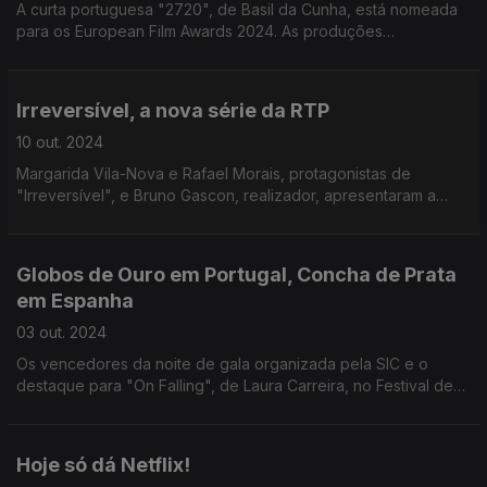
A curta portuguesa "2720", de Basil da Cunha, está nomeada
para os European Film Awards 2024. As produções
portuguesas no cartaz do LEFF 24. A história nunca antes
contada de Batatinha e Companhia.
Irreversível, a nova série da RTP
10 out. 2024
Margarida Vila-Nova e Rafael Morais, protagonistas de
"Irreversível", e Bruno Gascon, realizador, apresentaram a
nova série policial da RTP.
Globos de Ouro em Portugal, Concha de Prata
em Espanha
03 out. 2024
Os vencedores da noite de gala organizada pela SIC e o
destaque para "On Falling", de Laura Carreira, no Festival de
Cinema de San Sebastian.
Hoje só dá Netflix!