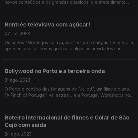
novos conteúdos e os grandes clássicos, o entretenimento, a
informação e a ficção continuam assegurados pela estação
pública.
Rentrée televisiva com açúcar!
07 set. 2023
Os novos "Morangos com Açúcar" estão a chegar. TVI e SIC já
apresentaram as novas grelhas e algumas novidades são
surpreendentes.
Bollywood no Porto e a terceira onda
31 ago. 2023
O Porto é cenário das filmagens de "Jailed", um filme indiano.
"A Pinch of Portugal" vai estrear... em Portugal. Workshops no
MOTELx. Vem aí a terceira temporada de A Grande Onda da
Nazaré, na HBO.
Roteiro internacional de filmes e Colar de São
Cajó com saída
24 ago. 2023