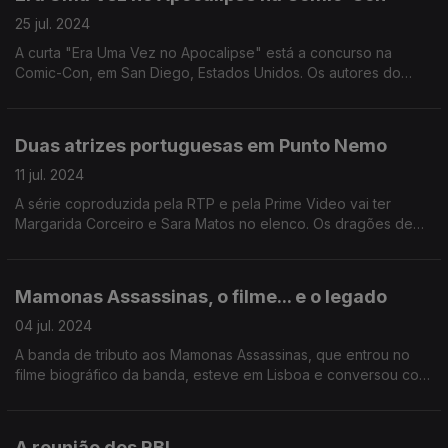
25 jul. 2024
A curta "Era Uma Vez no Apocalipse" está a concurso na
Comic-Con, em San Diego, Estados Unidos. Os autores do
filme conversaram com o Manuel Reis.
Duas atrizes portuguesas em Punto Nemo
11 jul. 2024
A série coproduzida pela RTP e pela Prime Video vai ter
Margarida Corceiro e Sara Matos no elenco. Os dragões de
House of the Dragon estão em coleção de selos dos CTT.
Mamonas Assassinas, o filme... e o legado
04 jul. 2024
A banda de tributo aos Mamonas Assassinas, que entrou no
filme biográfico da banda, esteve em Lisboa e conversou com
o Manuel Reis.
A reunião dos RBL