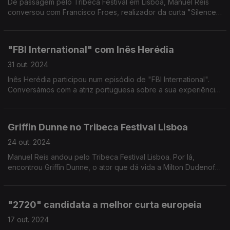
De passagem pelo Tribeca Festival em Lisboa, Manuel Reis
conversou com Francisco Froes, realizador da curta "Silence",
onde entram Rafael Morais.
"FBI International" com Inês Herédia
31 out. 2024
Inês Herédia participou num episódio de "FBI International".
Conversámos com a atriz portuguesa sobre a sua experiência
na série que acompanha os agentes de elite da divisão
internacional do FBI, sedeada na Europa.
Griffin Dunne no Tribeca Festival Lisboa
24 out. 2024
Manuel Reis andou pelo Tribeca Festival Lisboa. Por lá,
encontrou Griffin Dunne, o ator que dá vida a Milton Dudenoff
na série Only Murders In The Building.
"2720" candidata a melhor curta europeia
17 out. 2024