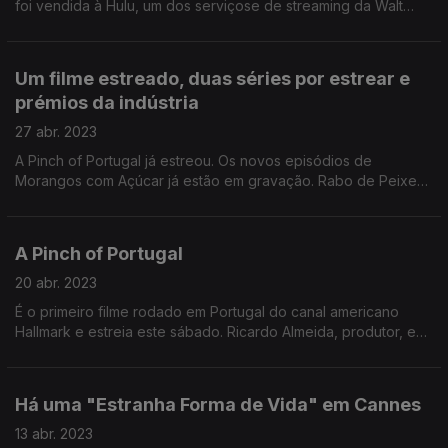
foi vendida à Hulu, um dos serviçose de streaming da Walt
Disney Company.
Um filme estreado, duas séries por estrear e
prémios da indústria
27 abr. 2023
A Pinch of Portugal já estreou. Os novos episódios de
Morangos com Açúcar já estão em gravação. Rabo de Peixe
mostrou o primeiro trailer. E os nomeados dos Prémios Sophia
2023.
A Pinch of Portugal
20 abr. 2023
É o primeiro filme rodado em Portugal do canal americano
Hallmark e estreia este sábado. Ricardo Almeida, produtor, e
Luís Branquinho, diretor de fotografia, foram convidados desta
edição.
Há uma "Estranha Forma de Vida" em Cannes
13 abr. 2023