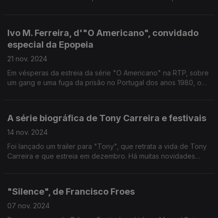
vida de Ayrton Senna, o piloto brasileiro de fórmula 1.
Ivo M. Ferreira, d'"O Americano", convidado
especial da Epopeia
21 nov. 2024
Em vésperas da estreia da série "O Americano" na RTP, sobre
um gang e uma fuga da prisão no Portugal dos anos 1980, o
realizador e argumentista Ivo M. Ferreira esteve à conversa
com o Manuel Reis.
A série biográfica de Tony Carreira e festivais
14 nov. 2024
Foi lançado um trailer para "Tony", que retrata a vida de Tony
Carreira e que estreia em dezembro. Há muitas novidades
nacionais no cartaz dos Caminhos do Cinema Português. Não
há Comic Con Portugal em 2025, mas...
"Silence", de Francisco Froes
07 nov. 2024