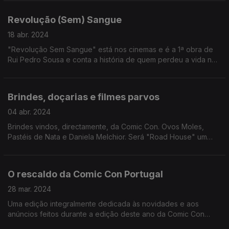
Revolução (Sem) Sangue
18 abr. 2024
"Revolução Sem Sangue" está nos cinemas e é a 1ª obra de
Rui Pedro Sousa e conta a história de quem perdeu a vida no
dia 25 de abril de 1974. Manuel Reis conversou com o
realizador e argumentista.
Brindes, doçarias e filmes parvos
04 abr. 2024
Brindes vindos, directamente, da Comic Con. Ovos Moles,
Pastéis de Nata e Daniela Melchior. Será "Road House" um
filme parvo, mas bom? E outros quejandos na edição de hoje.
O rescaldo da Comic Con Portugal
28 mar. 2024
Uma edição integralmente dedicada às novidades e aos
anúncios feitos durante a edição deste ano da Comic Con
Portugal, no Porto.