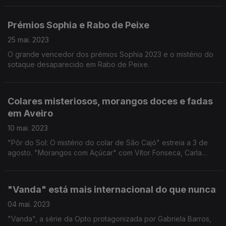
Prémios Sophia e Rabo de Peixe
25 mai. 2023
O grande vencedor dos prémios Sophia 2023 e o mistério do
sotaque desaparecido em Rabo de Peixe.
Colares misteriosos, morangos doces e fadas
em Aveiro
10 mai. 2023
"Pôr do Sol: O mistério do colar de São Cajó" estreia a 3 de
agosto. "Morangos com Açúcar" com Vítor Fonseca, Carla
Maciel, Sérgio Praia e Fernanda Serrano no elenco. Aveiro é
cenário do filme "Tico e a Fada da Ria".
"Vanda" está mais internacional do que nunca
04 mai. 2023
"Vanda", a série da Opto protagonizada por Gabriela Barros,