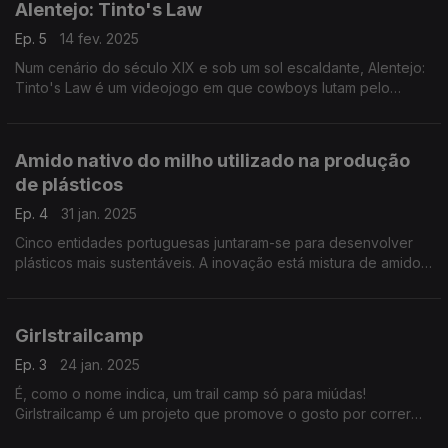
Alentejo: Tinto's Law
Ep. 5
14 fev. 2025
Num cenário do século XIX e sob um sol escaldante, Alentejo:
Tinto's Law é um videojogo em que cowboys lutam pelo
domínio do contrabando e de outros negócios no Alentejo. Vai
ser editado para Game Boy.
Amido nativo do milho utilizado na produção
de plásticos
Ep. 4
31 jan. 2025
Cinco entidades portuguesas juntaram-se para desenvolver
plásticos mais sustentáveis. A inovação está mistura de amido
nativo de milho com plásticos reciclados.
Girlstrailcamp
Ep. 3
24 jan. 2025
É, como o nome indica, um trail camp só para miúdas!
Girlstrailcamp é um projeto que promove o gosto por correr
pelos montes e serras, ao longo de trilhos, sempre no