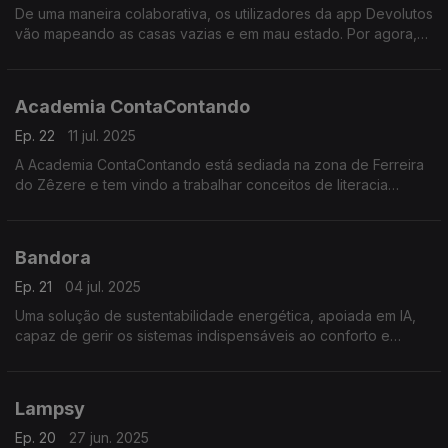
De uma maneira colaborativa, os utilizadores da app Devolutos
vão mapeando as casas vazias e em mau estado. Por agora,
funciona em Lisboa, mas segue-se a expansão para outras
zonas do país.
Academia ContaContando
Ep. 22
11 jul. 2025
A Academia ContaContando está sediada na zona de Ferreira
do Zêzere e tem vindo a trabalhar conceitos de literacia
financeira com jovens desde o pré-escolar até ao secundário.
Bandora
Ep. 21
04 jul. 2025
Uma solução de sustentabilidade energética, apoiada em IA,
capaz de gerir os sistemas indispensáveis ao conforto e
funcionamento de um edifício onde circulam várias pessoas.
Lampsy
Ep. 20
27 jun. 2025