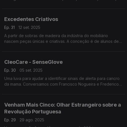
a conversa não desenvolve ou se mantém sempre à volta dos
mesmos tópicos.
Excedentes Criativos
Ep. 31
12 set. 2025
A partir de sobras de madeira da indústria do mobiliário
nascem peças únicas e criativas. A conceção é de alunos de
design e a execução de utentes de uma cooperativa de
pessoas com deficiência em Macedo de Cavaleiros.
CleoCare - SenseGlove
Ep. 30
05 set. 2025
Uma luva para ajudar a identificar sinais de alerta para cancro
da mama. Conversamos com Francisco Nogueira e Frederico
Stock, fundadores da startup que se chamava Glooma e que
mudou recentemente de nome para CleoCare.
Venham Mais Cinco: Olhar Estrangeiro sobre a
Revolução Portuguesa
Ep. 29
29 ago. 2025