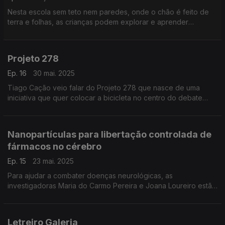
Nesta escola sem teto nem paredes, onde o chão é feito de
terra e folhas, as crianças podem explorar e aprender
livremente através de interação com a floresta.
Projeto 278
Ep. 16
30 mai. 2025
Tiago Cação veio falar do Projeto 278 que nasce de uma
iniciativa que quer colocar a bicicleta no centro do debate
sobre mobilidade urbana e transição energética do futuro.
Nanopartículas para libertação controlada de
fármacos no cérebro
Ep. 15
23 mai. 2025
Para ajudar a combater doenças neurológicas, as
investigadoras Maria do Carmo Pereira e Joana Loureiro estão
a desenvolver um sistema com nanopartículas que transportam
e libertam fármacos no cérebro.
Letreiro Galeria