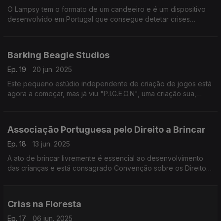
O Lampsy tem o formato de um candeeiro e é um dispositivo
desenvolvido em Portugal que consegue detetar crises
epilépticas.
Barking Beagle Studios
Ep. 19
20 jun. 2025
Este pequeno estúdio independente de criação de jogos está
agora a começar, mas já viu "P.I.G.E.O.N", uma criação sua,
premiada na categoria de videojogos dos Novos Talentos
FNAC 2025.
Associação Portuguesa pelo Direito a Brincar
Ep. 18
13 jun. 2025
A ato de brincar livremente é essencial ao desenvolvimento
das crianças e está consagrado Convenção sobre os Direitos
da Criança da ONU. A Associação Portuguesa pelo Direito de
Brincar existe para defender esse direito.
Crias na Floresta
Ep. 17
06 jun. 2025