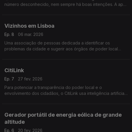
número desconhecido, nem sempre há boas intenções. A app
Guardião usa inteligência artificial para servir de barreira
contra tentativas de burla telefónica.
Vizinhos em Lisboa
Ep. 8
06 mar. 2026
Uma associação de pessoas dedicada a identificar os
problemas da cidade e sugerir aos órgãos de poder local
possíveis soluções para eles.
CitiLink
Ep. 7
27 fev. 2026
Para potenciar a transparência do poder local e o
envolvimento dos cidadãos, o CitiLink usa inteligência artificial
para apresentar o conteúdo de atas de reuniões de orgãos
municipais com uma linguagem mais acessível.
Gerador portátil de energia eólica de grande
altitude
Ep. 6
20 fev. 2026