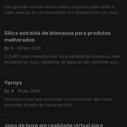
Este gerador usa um veículo aéreo suspenso pelo vento e
capta energia do seu movimento. Foi desenvolvido por uma
empresa nascida de investigação científica da Faculdade de
Engenharia da Universidade do Porto.
Sílica extraída de biomassa para produtos
melhorados
Ep. 5
06 fev. 2026
O CeNTI está a desenvolver sílica extraída de biomassa, mais
resistente ao fogo, repelente de água ou até resistente aos
micróbios. Pode ser usada em produtos de setores como os
da construção, automóvel ou têxtil.
Yarnys
Ep. 4
30 jan. 2026
Uma marca que quer promover o crochet junto das novas
gerações através de caixas-projeto.
Jogo de boxe em realidade virtual para