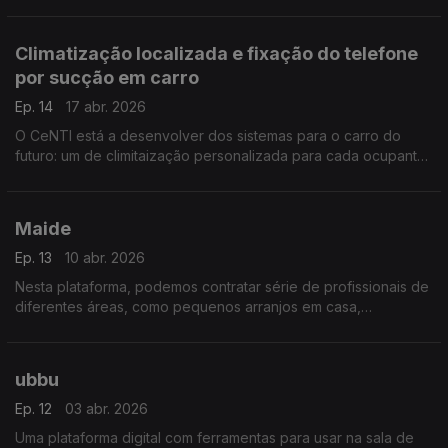
em criança de Espanha para a URSS para escapar à guerra
civil. Um filme de pertença, identidade e amor
Climatização localizada e fixação do telefone
por sucção em carro
Ep. 14
17 abr. 2026
O CeNTI está a desenvolver dos sistemas para o carro do
futuro: um de climitaização personalizada para cada ocupante,
outro de fixação do telemóvel a uma superfície do sucção.
Maide
Ep. 13
10 abr. 2026
Nesta plataforma, podemos contratar série de profissionais de
diferentes áreas, como pequenos arranjos em casa,
mundanças, pet-sitting, etc., mas sempre no feminino.
ubbu
Ep. 12
03 abr. 2026
Uma plataforma digital com ferramentas para usar na sala de