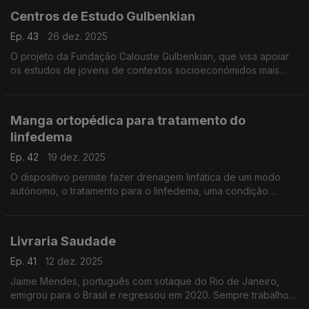
Centros de Estudo Gulbenkian
Ep. 43
26 dez. 2025
O projeto da Fundação Calouste Gulbenkian, que visa apoiar
os estudos de jovens de contextos socioeconómidos mais
desfavorecidos, já tem três centro em funcionamento na
Grande Lisboa.
Manga ortopédica para tratamento do
linfedema
Ep. 42
19 dez. 2025
O dispositivo permite fazer drenagem linfática de um modo
autónomo, o tratamento para o linfedema, uma condição
médica em que líquido linfático se acumula em várias partes do
corpo.
Livraria Saudade
Ep. 41
12 dez. 2025
Jaime Mendes, português com sotaque do Rio de Janeiro,
emigrou para o Brasil e regressou em 2020. Sempre trabalhou
com livros, abriu livrarias no Brasil e, agora, em Lisboa, a