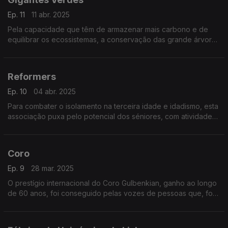
Ep. 11
11 abr. 2025
Pela capacidade que têm de armazenar mais carbono e de
equilibrar os ecossistemas, a conservação das grande árvores
é o foco do projeto Gigantes Verdes.
Reformers
Ep. 10
04 abr. 2025
Para combater o isolamento na terceira idade e idadismo, esta
associação puxa pelo potencial dos séniores, com atividades
escolhidas por eles ou novos conhecimentos que queiram
adquirir. Vale tudo, incluindo kickboxing!
Coro
Ep. 9
28 mar. 2025
O prestígio internacional do Coro Gulbenkian, ganho ao longo
de 60 anos, foi conseguido pelas vozes de pessoas que, fora
dali, têm profissões bem diferentes. "Coro" é um
documentário realizado por Edgar Ferreira.