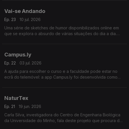
intervenções artísticas que perduram.
Vai-se Andando
Ep. 23
10 jul. 2026
Uma série de sketches de humor disponibilizados online em
que se explora o absurdo de várias situações do dia a dia.
Com Ana Cloe, Joana Castro, Carlos Malvarez e Rui Malvarez.
Campus.ly
Ep. 22
03 jul. 2026
A ajuda para escolher o curso e a faculdade pode estar no
ecrã do telemóvel: a app Campus.ly foi desenvolvida como
complemento na orientação vocacional para alunos em idade
de decidir o seu futuro.
NaturTex
Ep. 21
19 jun. 2026
Carla Silva, investigadora do Centro de Engenharia Biológica
da Universidade do Minho, fala deste projeto que procura dar
uma nova utilidade a resíduos agroflorestais e da indústria