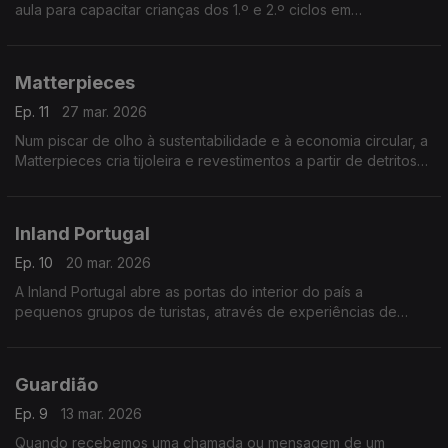
aula para capacitar crianças dos 1.º e 2.º ciclos em
programação e ciências da computação.
Matterpieces
Ep. 11
27 mar. 2026
Num piscar de olho à sustentabilidade e à economia circular, a
Matterpieces cria tijoleira e revestimentos a partir de detritos
de demolições.
Inland Portugal
Ep. 10
20 mar. 2026
A Inland Portugal abre as portas do interior do país a
pequenos grupos de turistas, através de experiências de
contacto com as populações locais, a natureza, as tradições e
o artesanato.
Guardião
Ep. 9
13 mar. 2026
Quando recebemos uma chamada ou mensagem de um