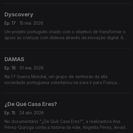
digitais imersivas. Conversa com Luís Sebastian.
Dyscovery
Ep. 17
15 mai. 2026
Um projeto português criado com o objetivo de transformar o
apoio às crianças com dislexia através da inovação digital. A
plataforma combina IA e ciência cognitiva para criar um
companheiro de leitura personalizado.
DAMAS
Ep. 16
01 mai. 2026
Na 1.ª Guerra Mundial, um grupo de senhoras da alta
sociedade portuguesa voluntariou-se para ir para França
como enfermeiras para cuidar dos feridos. "DAMAS" é um
filme-documentário de Cláudia Alves que conta a história.
¿De Qué Casa Eres?
Ep. 15
24 abr. 2026
No documentário "¿De Qué Casa Eres?", a realizadora Ana
Pérez-Quiroga conta a história da mãe, Angelita Pérez, levada