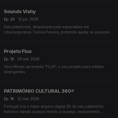
frutícola para uso no setor têxtil.
Sounds Vishy
Ep. 20
12 jun. 2026
Esta plataforma, dinamizada pela especialista em
cibersegurança Teresa Pereira, pretende ajudar as pessoas a
identificar situações de engenharia social e evitar que sejam
vítimas dessas burlas.
Projeto Flua
Ep. 19
29 mai. 2026
Vera Morais apresenta “FLUA”, o seu projeto para artistas
emergentes.
PATRIMÓNIO CULTURAL 360®
Ep. 18
22 mai. 2026
Portugal cria o maior arquivo digital 3D do seu património
histórico dando acesso remoto a museus, monumentos,
palácios e sítios arqueológicos, através de experiências