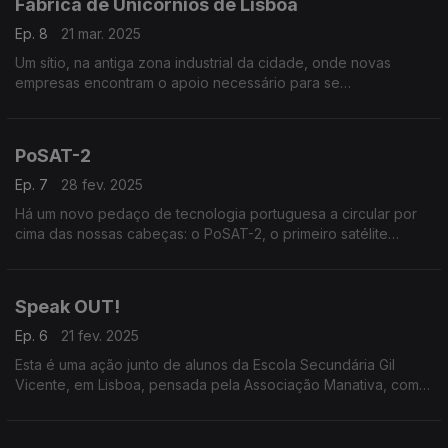
Fábrica de Unicórnios de Lisboa
Ep. 8
21 mar. 2025
Um sítio, na antiga zona industrial da cidade, onde novas
empresas encontram o apoio necessário para se
desenvolverem e se expandirem, rumo ao objetivo de se
tornarem unicórnios.
PoSAT-2
Ep. 7
28 fev. 2025
Há um novo pedaço de tecnologia portuguesa a circular por
cima das nossas cabeças: o PoSAT-2, o primeiro satélite
comercial português, vai estabelecer um sistema de apoio à
navegação de navios.
Speak OUT!
Ep. 6
21 fev. 2025
Esta é uma ação junto de alunos da Escola Secundária Gil
Vicente, em Lisboa, pensada pela Associação Manativa, com o
objetivo de capacitar jovens para uma cidadania mais ativa e
participativa.