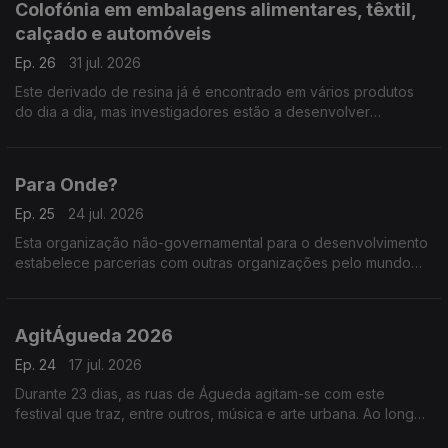
Colofónia em embalagens alimentares, têxtil,
calçado e automóveis
Ep. 26
31 jul. 2026
Este derivado de resina já é encontrado em vários produtos
do dia a dia, mas investigadores estão a desenvolver
aplicações em embagens para comida, tecidos, sapatos e
peças para automóveis.
Para Onde?
Ep. 25
24 jul. 2026
Esta organização não-governamental para o desenvolvimento
estabelece parcerias com outras organizações pelo mundo
fora para poder envar pessoas em projetos de volutariado em
várias áreas.
AgitÁgueda 2026
Ep. 24
17 jul. 2026
Durante 23 dias, as ruas de Águeda agitam-se com este
festival que traz, entre outros, música e arte urbana. Ao longo
de 19 edições, a cidade tem sido transformada pelas