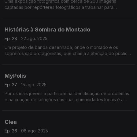
Uma exposição fotográfica com cerca de 200 imagens
captadas por repórteres fotográficos a trabalhar para
agências noticiosas e jornais estrangeiros.
Histórias à Sombra do Montado
Ep. 28
22 ago. 2025
Um projeto de banda desenhada, onde o montado e os
sobreiros são protagonistas, que chama a atenção do público
para importância deste tipo de floresta. Em cada edição,
quatro histórias assinadas por autores convidados.
MyPolis
Ep. 27
15 ago. 2025
Pôr os mais jovens a participar na identificação de problemas
e na criação de soluções nas suas comunidades locais é a
missão da MyPolis. Para isso, usa métodos divertidos e
ferramentas pedagógicas criadas de propósito.
Clea
Ep. 26
08 ago. 2025