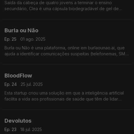
Saída da cabeça de quatro jovens a terminar o ensino
secundário, Clea é uma cápsula biodegradável de gel de
banho que permite dispensar a embalagem de plástico.
Burla ou Não
Ep. 25
01 ago. 2025
Burla ou Não é uma plataforma, online em burlaounao.ai, que
ajuda a identificar comunicações suspeitas (telefonemas, SMS,
etc.) e saber se são burlas. A classificação é feita com a ajuda
da inteligência artificial.
BloodFlow
Ep. 24
25 jul. 2025
Esta startup criou uma solução em que a inteligência artificial
facilita a vida aos profissionais de saúde que têm de lidar
análises sanguíneas. Promete poupar tempo, dinheiro e
apresentar resultados com precisão.
Devolutos
Ep. 23
18 jul. 2025