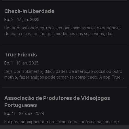
feminino.
Check-in Liberdade
Ep. 2
17 jan. 2025
Um podcast onde ex-reclusos partilham as suas experiências
do dia a dia na prisão, das mudanças nas suas vidas, da
formação e da integração, agora que cumpriram as suas
penas. É da autoria da Paula Klose.
True Friends
Ep. 1
10 jan. 2025
Seja por isolamento, dificuldades de interação social ou outro
motivo, fazer amigos pode tornar-se complicado. A app True
Friends, desenvolvida por uma empresa portuguesa, quer
ajudar a resolver o problema.
Associação de Produtores de Videojogos
Portugueses
Ep. 41
27 dez. 2024
Foi para acompanhar o crescimento da indústria nacional de
videojogos que se formou esta associação, que quer