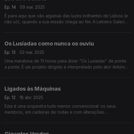
Ep. 14
09 mai. 2025
É para aqui que vão algumas das luzes brilhantes de Lisboa (e
não só), quando a sua missão chega ao fim. A Letreiro Galeria
é uma coleção de painéis luminosos salvos de um fim incerto,
que um dia pretende ser um museu.
Os Lusíadas como nunca os ouviu
Ep. 13
02 mai. 2025
Uma maratona de 13 horas para dizer "Os Lusíadas" de ponta
a ponta. É um projeto dirigido e interpretado pelo ator António
Fonseca, apresentado, agora, nas celebrações dos 500 anos
de Luís Vaz de Camões.
Ligados às Máquinas
Ep. 12
18 abr. 2025
Esta é uma orquestra tudo menos convencional: os seus
membros, em cadeiras de rodas e com alterações
neuromotoras, fazem música lançando samples através de
hardware e software adaptados a cada um deles.
Gigantes Verdes