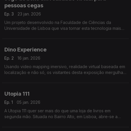
pessoas cegas
Ep. 3
23 jan. 2026
Um projeto desenvolvido na Faculdade de Ciências da
Universidade de Lisboa que visa tornar esta tecnologia mais
acessível a pessoas cegas.
Dino Experience
Ep. 2
16 jan. 2026
Usando video mapping imersivo, realidade virtual baseada em
localização e não só, os visitantes desta exposição mergulham
no mundo dos dinossauros e aprendem de uma maneira
interativa sobre estes seres pré-históricos.
Utopia 111
Ep. 1
05 jan. 2026
A Utopia 111 quer ser mais do que uma loja de livros em
segunda mão. Situada no Bairro Alto, em Lisboa, abre-se a
outras formas de expressão cultural e pode ser a primeira
paragem para quem busca a animação noturna ali.