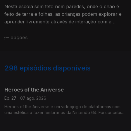
Nesta escola sem teto nem paredes, onde o chão é
feito de terra e folhas, as crianças podem explorar e
aprender livremente através de interação com a
floresta.
opções
298
episódios disponíveis
926273
905802
882891
865328
842915
817592
Heroes of the Aniverse
Ep. 27
07 ago. 2026
Heroes of the Aniverse é um videojogo de plataformas com
uma estética a fazer lembrar os da Nintendo 64. Foi concebido
por uma equipa portuguesa chamada Gummy Bunny Games.