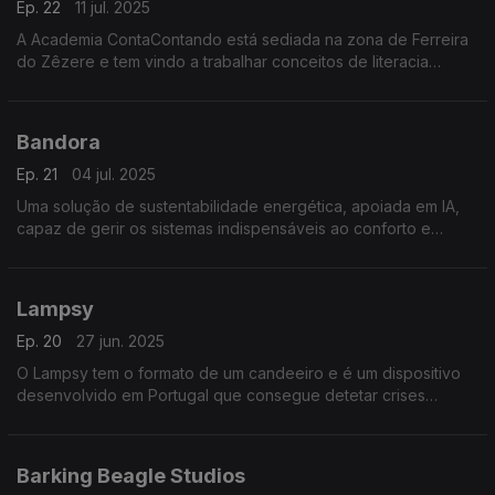
Ep. 22
11 jul. 2025
A Academia ContaContando está sediada na zona de Ferreira
do Zêzere e tem vindo a trabalhar conceitos de literacia
financeira com jovens desde o pré-escolar até ao secundário.
Bandora
Ep. 21
04 jul. 2025
Uma solução de sustentabilidade energética, apoiada em IA,
capaz de gerir os sistemas indispensáveis ao conforto e
funcionamento de um edifício onde circulam várias pessoas.
Lampsy
Ep. 20
27 jun. 2025
O Lampsy tem o formato de um candeeiro e é um dispositivo
desenvolvido em Portugal que consegue detetar crises
epilépticas.
Barking Beagle Studios