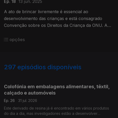
Ep. 18
13 jun. 2025
A ato de brincar livremente é essencial ao
desenvolvimento das crianças e está consagrado
Convenção sobre os Direitos da Criança da ONU. A
Associação Portuguesa pelo Direito de Brincar existe
para defender esse direito.
opções
297
episódios disponíveis
924677
904271
879601
863633
841220
814992
791745
768325
Colofónia em embalagens alimentares, têxtil,
calçado e automóveis
Ep. 26
31 jul. 2026
Este derivado de resina já é encontrado em vários produtos
do dia a dia, mas investigadores estão a desenvolver