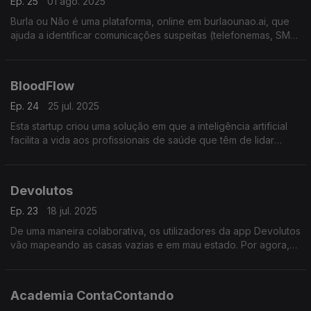
Ep. 25
01 ago. 2025
Burla ou Não é uma plataforma, online em burlaounao.ai, que
ajuda a identificar comunicações suspeitas (telefonemas, SMS,
etc.) e saber se são burlas. A classificação é feita com a ajuda
da inteligência artificial.
BloodFlow
Ep. 24
25 jul. 2025
Esta startup criou uma solução em que a inteligência artificial
facilita a vida aos profissionais de saúde que têm de lidar
análises sanguíneas. Promete poupar tempo, dinheiro e
apresentar resultados com precisão.
Devolutos
Ep. 23
18 jul. 2025
De uma maneira colaborativa, os utilizadores da app Devolutos
vão mapeando as casas vazias e em mau estado. Por agora,
funciona em Lisboa, mas segue-se a expansão para outras
zonas do país.
Academia ContaContando