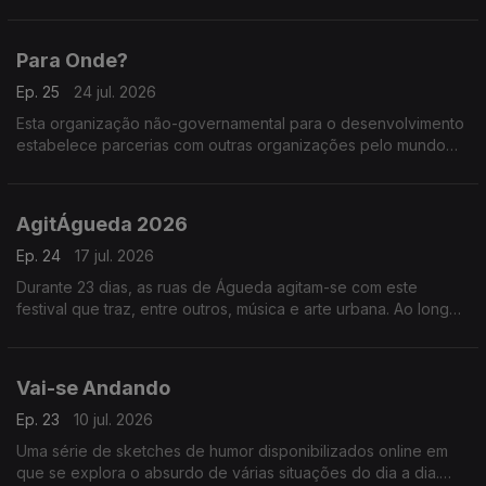
aplicações em embagens para comida, tecidos, sapatos e
peças para automóveis.
Para Onde?
Ep. 25
24 jul. 2026
Esta organização não-governamental para o desenvolvimento
estabelece parcerias com outras organizações pelo mundo
fora para poder envar pessoas em projetos de volutariado em
várias áreas.
AgitÁgueda 2026
Ep. 24
17 jul. 2026
Durante 23 dias, as ruas de Águeda agitam-se com este
festival que traz, entre outros, música e arte urbana. Ao longo
de 19 edições, a cidade tem sido transformada pelas
intervenções artísticas que perduram.
Vai-se Andando
Ep. 23
10 jul. 2026
Uma série de sketches de humor disponibilizados online em
que se explora o absurdo de várias situações do dia a dia.