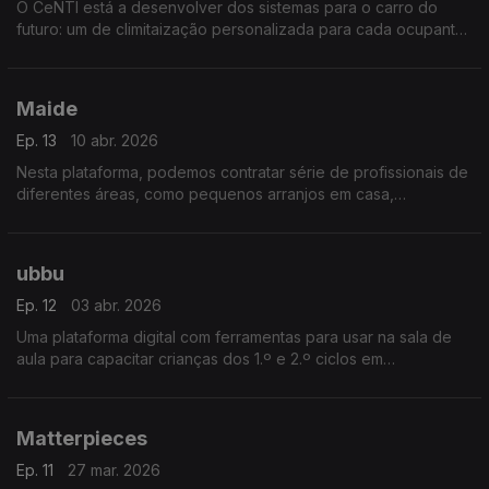
O CeNTI está a desenvolver dos sistemas para o carro do
futuro: um de climitaização personalizada para cada ocupante,
outro de fixação do telemóvel a uma superfície do sucção.
Maide
Ep. 13
10 abr. 2026
Nesta plataforma, podemos contratar série de profissionais de
diferentes áreas, como pequenos arranjos em casa,
mundanças, pet-sitting, etc., mas sempre no feminino.
ubbu
Ep. 12
03 abr. 2026
Uma plataforma digital com ferramentas para usar na sala de
aula para capacitar crianças dos 1.º e 2.º ciclos em
programação e ciências da computação.
Matterpieces
Ep. 11
27 mar. 2026