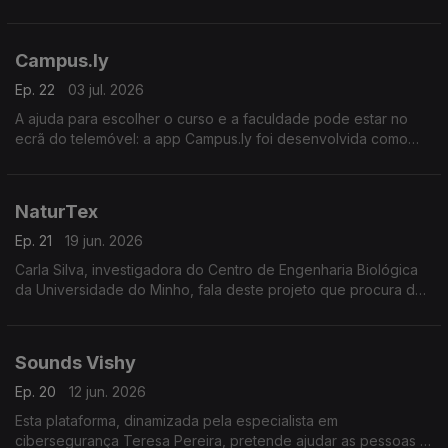
Com Ana Cloe, Joana Castro, Carlos Malvarez e Rui Malvarez.
Campus.ly
Ep. 22
03 jul. 2026
A ajuda para escolher o curso e a faculdade pode estar no
ecrã do telemóvel: a app Campus.ly foi desenvolvida como
complemento na orientação vocacional para alunos em idade
de decidir o seu futuro.
NaturTex
Ep. 21
19 jun. 2026
Carla Silva, investigadora do Centro de Engenharia Biológica
da Universidade do Minho, fala deste projeto que procura dar
uma nova utilidade a resíduos agroflorestais e da indústria
frutícola para uso no setor têxtil.
Sounds Vishy
Ep. 20
12 jun. 2026
Esta plataforma, dinamizada pela especialista em
cibersegurança Teresa Pereira, pretende ajudar as pessoas a