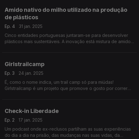
Amido nativo do milho utilizado na produção
de plásticos
Ep. 4
31 jan. 2025
Cinco entidades portuguesas juntaram-se para desenvolver
plásticos mais sustentáveis. A inovação está mistura de amido
nativo de milho com plásticos reciclados.
Girlstrailcamp
Ep. 3
24 jan. 2025
É, como o nome indica, um trail camp só para miúdas!
Girlstrailcamp é um projeto que promove o gosto por correr
pelos montes e serras, ao longo de trilhos, sempre no
feminino.
Check-in Liberdade
Ep. 2
17 jan. 2025
Um podcast onde ex-reclusos partilham as suas experiências
do dia a dia na prisão, das mudanças nas suas vidas, da