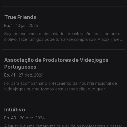
formação e da integração, agora que cumpriram as suas
penas. É da autoria da Paula Klose.
True Friends
Ep. 1
10 jan. 2025
Seja por isolamento, dificuldades de interação social ou outro
motivo, fazer amigos pode tornar-se complicado. A app True
Friends, desenvolvida por uma empresa portuguesa, quer
ajudar a resolver o problema.
Associação de Produtores de Videojogos
Portugueses
Ep. 41
27 dez. 2024
Foi para acompanhar o crescimento da indústria nacional de
videojogos que se formou esta associação, que quer
capacitar empresas e criadores, para que atinjam o seu
potencial máximo e possam competir no mercado global.
Intuitivo
Ep. 40
20 dez. 2024
A Intuitivo é uma plataforma que ajuda os professores a passar