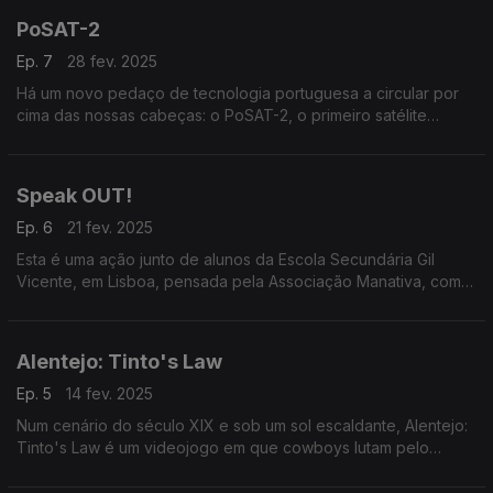
PoSAT-2
Ep. 7
28 fev. 2025
Há um novo pedaço de tecnologia portuguesa a circular por
cima das nossas cabeças: o PoSAT-2, o primeiro satélite
comercial português, vai estabelecer um sistema de apoio à
navegação de navios.
Speak OUT!
Ep. 6
21 fev. 2025
Esta é uma ação junto de alunos da Escola Secundária Gil
Vicente, em Lisboa, pensada pela Associação Manativa, com o
objetivo de capacitar jovens para uma cidadania mais ativa e
participativa.
Alentejo: Tinto's Law
Ep. 5
14 fev. 2025
Num cenário do século XIX e sob um sol escaldante, Alentejo:
Tinto's Law é um videojogo em que cowboys lutam pelo
domínio do contrabando e de outros negócios no Alentejo. Vai
ser editado para Game Boy.