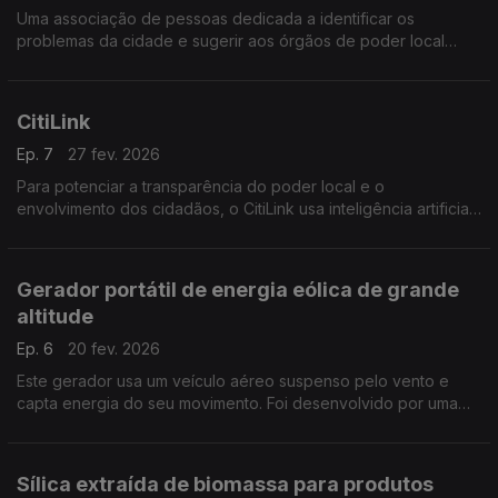
Uma associação de pessoas dedicada a identificar os
problemas da cidade e sugerir aos órgãos de poder local
possíveis soluções para eles.
CitiLink
Ep. 7
27 fev. 2026
Para potenciar a transparência do poder local e o
envolvimento dos cidadãos, o CitiLink usa inteligência artificial
para apresentar o conteúdo de atas de reuniões de orgãos
municipais com uma linguagem mais acessível.
Gerador portátil de energia eólica de grande
altitude
Ep. 6
20 fev. 2026
Este gerador usa um veículo aéreo suspenso pelo vento e
capta energia do seu movimento. Foi desenvolvido por uma
empresa nascida de investigação científica da Faculdade de
Engenharia da Universidade do Porto.
Sílica extraída de biomassa para produtos