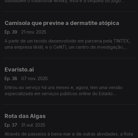
substituem o tradicional whisky, esta é a sequela do jogo
Alentejo: Tinto's Law.
Camisola que previne a dermatite atópica
Ep. 39
21 nov. 2025
A partir de um tecido desenvolvido em parceria pela TINTEX,
uma empresa têxtil, e o CeNTI, um centro de investigação,
estão a ser criadas camisolas que permitem atenuar os
sintomas da dermatite atópica.
Evaristo.ai
Ep. 38
07 nov. 2025
Entrou ao serviço há uns meses e, agora, tem uma versão
especializada em serviços públicos online do Estado
Português: eis o Evaristo.ai, um chatbot em língua portuguesa
baseado em inteligência artificial aberta.
Rota das Algas
Ep. 37
31 out. 2025
Através de passeios à beira-mar e de outras atividades, a Rota