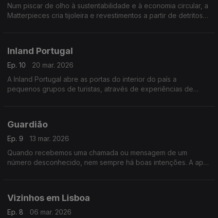
Num piscar de olho à sustentabilidade e à economia circular, a
Matterpieces cria tijoleira e revestimentos a partir de detritos
de demolições.
Inland Portugal
Ep. 10
20 mar. 2026
A Inland Portugal abre as portas do interior do país a
pequenos grupos de turistas, através de experiências de
contacto com as populações locais, a natureza, as tradições e
o artesanato.
Guardião
Ep. 9
13 mar. 2026
Quando recebemos uma chamada ou mensagem de um
número desconhecido, nem sempre há boas intenções. A app
Guardião usa inteligência artificial para servir de barreira
contra tentativas de burla telefónica.
Vizinhos em Lisboa
Ep. 8
06 mar. 2026