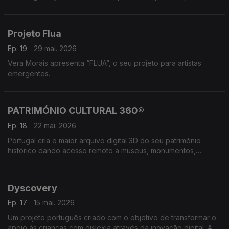
identificar situações de engenharia social e evitar que sejam
vítimas dessas burlas.
Projeto Flua
Ep. 19
29 mai. 2026
Vera Morais apresenta “FLUA”, o seu projeto para artistas
emergentes.
PATRIMÓNIO CULTURAL 360®
Ep. 18
22 mai. 2026
Portugal cria o maior arquivo digital 3D do seu património
histórico dando acesso remoto a museus, monumentos,
palácios e sítios arqueológicos, através de experiências
digitais imersivas. Conversa com Luís Sebastian.
Dyscovery
Ep. 17
15 mai. 2026
Um projeto português criado com o objetivo de transformar o
apoio às crianças com dislexia através da inovação digital. A