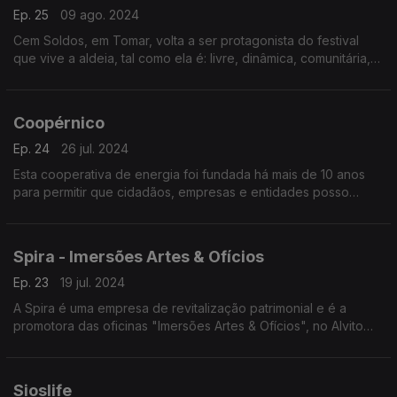
Ep. 25
09 ago. 2024
Cem Soldos, em Tomar, volta a ser protagonista do festival
que vive a aldeia, tal como ela é: livre, dinâmica, comunitária,
acessível a todos e cheia de música portuguesa a brotar em
cada esquina.
Coopérnico
Ep. 24
26 jul. 2024
Esta cooperativa de energia foi fundada há mais de 10 anos
para permitir que cidadãos, empresas e entidades posso
produzir e consumir energia elétrica limpa. A Ana Rita Antunes
é a coordenadora executiva.
Spira - Imersões Artes & Ofícios
Ep. 23
19 jul. 2024
A Spira é uma empresa de revitalização patrimonial e é a
promotora das oficinas "Imersões Artes & Ofícios", no Alvito
(Alentejo) e da Bienal Artes & Ofícios I Novo Design, em
Oeiras.
Sioslife