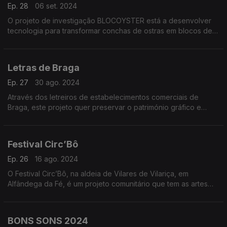
Ep. 28
06 set. 2024
O projeto de investigação BLOCOYSTER está a desenvolver
tecnologia para transformar conchas de ostras em blocos de
construção, contribuindo para maior sustentabilidade e para
uma economia azul.
Letras de Braga
Ep. 27
30 ago. 2024
Através dos letreiros de estabelecimentos comerciais de
Braga, este projeto quer preservar o património gráfico e
visual da cidade.
Festival Circ’Bô
Ep. 26
16 ago. 2024
O Festival Circ’Bô, na aldeia de Vilares de Vilariça, em
Alfândega da Fé, é um projeto comunitário que tem as artes
circenses e o ambiente como inspiração.
BONS SONS 2024