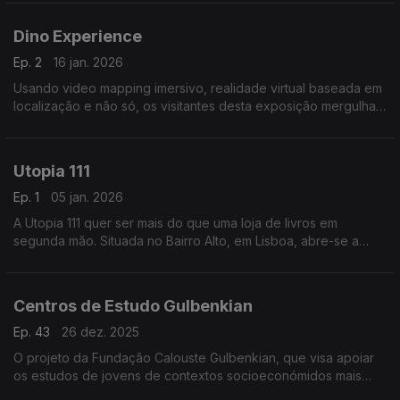
Dino Experience
Ep. 2
16 jan. 2026
Usando video mapping imersivo, realidade virtual baseada em
localização e não só, os visitantes desta exposição mergulham
no mundo dos dinossauros e aprendem de uma maneira
interativa sobre estes seres pré-históricos.
Utopia 111
Ep. 1
05 jan. 2026
A Utopia 111 quer ser mais do que uma loja de livros em
segunda mão. Situada no Bairro Alto, em Lisboa, abre-se a
outras formas de expressão cultural e pode ser a primeira
paragem para quem busca a animação noturna ali.
Centros de Estudo Gulbenkian
Ep. 43
26 dez. 2025
O projeto da Fundação Calouste Gulbenkian, que visa apoiar
os estudos de jovens de contextos socioeconómidos mais
desfavorecidos, já tem três centro em funcionamento na