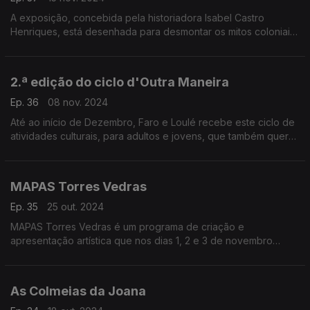
A exposição, concebida pela historiadora Isabel Castro
Henriques, está desenhada para desmontar os mitos coloniais
portugueses e levar à reflexão sobre que foi a presença
portuguesa em África.
2.ª edição do ciclo d'Outra Maneira
Ep. 36
08 nov. 2024
Até ao início de Dezembro, Faro e Loulé recebe este ciclo de
atividades culturais, para adultos e jovens, que também quer
acordar mentes para temas como a guerra, a identidade de
género ou a esperança.
MAPAS Torres Vedras
Ep. 35
25 out. 2024
MAPAS Torres Vedras é um programa de criação e
apresentação artística que nos dias 1, 2 e 3 de novembro
passará por aldeias como a Ereira, Zibreira e Ermegeira. O
objetivo é criar relações culturais no território.
As Colmeias da Joana