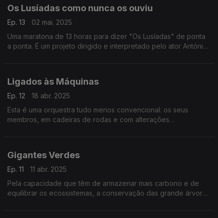
Os Lusíadas como nunca os ouviu
Ep. 13
02 mai. 2025
Uma maratona de 13 horas para dizer "Os Lusíadas" de ponta
a ponta. É um projeto dirigido e interpretado pelo ator António
Fonseca, apresentado, agora, nas celebrações dos 500 anos
de Luís Vaz de Camões.
Ligados às Máquinas
Ep. 12
18 abr. 2025
Esta é uma orquestra tudo menos convencional: os seus
membros, em cadeiras de rodas e com alterações
neuromotoras, fazem música lançando samples através de
hardware e software adaptados a cada um deles.
Gigantes Verdes
Ep. 11
11 abr. 2025
Pela capacidade que têm de armazenar mais carbono e de
equilibrar os ecossistemas, a conservação das grande árvores
é o foco do projeto Gigantes Verdes.