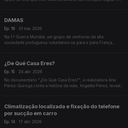
plataforma combina IA e ciência cognitiva para criar um
companheiro de leitura personalizado.
DAMAS
Ep. 16
01 mai. 2026
Na 1.ª Guerra Mundial, um grupo de senhoras da alta
sociedade portuguesa voluntariou-se para ir para França
como enfermeiras para cuidar dos feridos. "DAMAS" é um
filme-documentário de Cláudia Alves que conta a história.
¿De Qué Casa Eres?
Ep. 15
24 abr. 2026
No documentário "¿De Qué Casa Eres?", a realizadora Ana
Pérez-Quiroga conta a história da mãe, Angelita Pérez, levada
em criança de Espanha para a URSS para escapar à guerra
civil. Um filme de pertença, identidade e amor
Climatização localizada e fixação do telefone
por sucção em carro
Ep. 14
17 abr. 2026