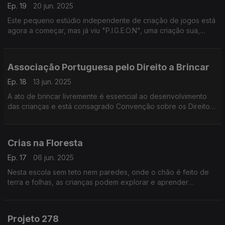
Ep. 19
20 jun. 2025
Este pequeno estúdio independente de criação de jogos está
agora a começar, mas já viu "P.I.G.E.O.N", uma criação sua,
premiada na categoria de videojogos dos Novos Talentos
FNAC 2025.
Associação Portuguesa pelo Direito a Brincar
Ep. 18
13 jun. 2025
A ato de brincar livremente é essencial ao desenvolvimento
das crianças e está consagrado Convenção sobre os Direitos
da Criança da ONU. A Associação Portuguesa pelo Direito de
Brincar existe para defender esse direito.
Crias na Floresta
Ep. 17
06 jun. 2025
Nesta escola sem teto nem paredes, onde o chão é feito de
terra e folhas, as crianças podem explorar e aprender
livremente através de interação com a floresta.
Projeto 278