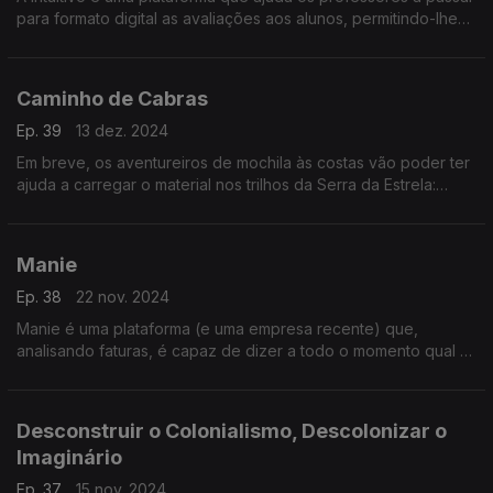
para formato digital as avaliações aos alunos, permitindo-lhes
poupar tempos, ao mesmo tempo que torna o processo mais
interessante para quem aprende.
Caminho de Cabras
Ep. 39
13 dez. 2024
Em breve, os aventureiros de mochila às costas vão poder ter
ajuda a carregar o material nos trilhos da Serra da Estrela:
cabras criadas, cuidadas e treinadas para transportar de
pequenas cargas pela natureza.
Manie
Ep. 38
22 nov. 2024
Manie é uma plataforma (e uma empresa recente) que,
analisando faturas, é capaz de dizer a todo o momento qual é
o fornecedor de energia mais barato para cada consumidor.
Desconstruir o Colonialismo, Descolonizar o
Imaginário
Ep. 37
15 nov. 2024