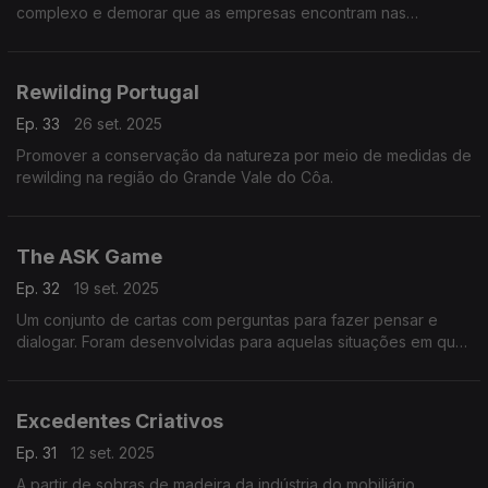
complexo e demorar que as empresas encontram nas
candidaturas a fundos. O trunfo que usam é a inteligência
artificial.
Rewilding Portugal
Ep. 33
26 set. 2025
Promover a conservação da natureza por meio de medidas de
rewilding na região do Grande Vale do Côa.
The ASK Game
Ep. 32
19 set. 2025
Um conjunto de cartas com perguntas para fazer pensar e
dialogar. Foram desenvolvidas para aquelas situações em que
a conversa não desenvolve ou se mantém sempre à volta dos
mesmos tópicos.
Excedentes Criativos
Ep. 31
12 set. 2025
A partir de sobras de madeira da indústria do mobiliário