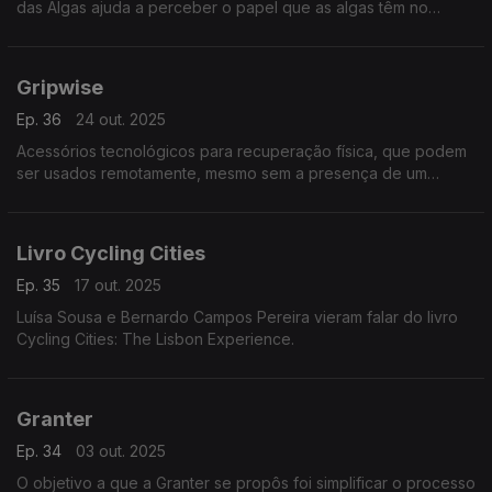
das Algas ajuda a perceber o papel que as algas têm no
ambiente e que podem ter na nossa alimentação. É um projeto
da chef e bióloga marinha Joana Duarte.
Gripwise
Ep. 36
24 out. 2025
Acessórios tecnológicos para recuperação física, que podem
ser usados remotamente, mesmo sem a presença de um
especialista, desenvolvidos pela Gripwise e pelo CeNTI, entre
outros.
Livro Cycling Cities
Ep. 35
17 out. 2025
Luísa Sousa e Bernardo Campos Pereira vieram falar do livro
Cycling Cities: The Lisbon Experience.
Granter
Ep. 34
03 out. 2025
O objetivo a que a Granter se propôs foi simplificar o processo