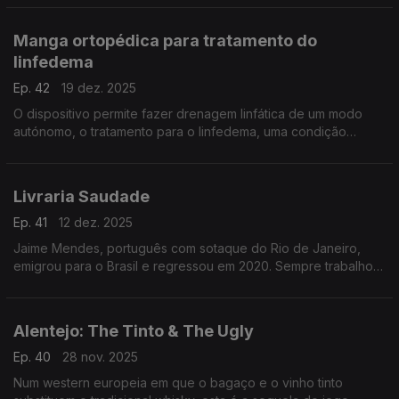
Grande Lisboa.
Manga ortopédica para tratamento do
linfedema
Ep. 42
19 dez. 2025
O dispositivo permite fazer drenagem linfática de um modo
autónomo, o tratamento para o linfedema, uma condição
médica em que líquido linfático se acumula em várias partes do
corpo.
Livraria Saudade
Ep. 41
12 dez. 2025
Jaime Mendes, português com sotaque do Rio de Janeiro,
emigrou para o Brasil e regressou em 2020. Sempre trabalhou
com livros, abriu livrarias no Brasil e, agora, em Lisboa, a
livraria e distribuidora Saudade.
Alentejo: The Tinto & The Ugly
Ep. 40
28 nov. 2025
Num western europeia em que o bagaço e o vinho tinto