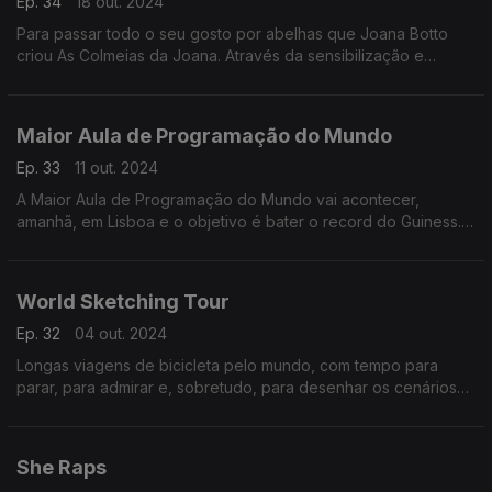
Ep. 34
18 out. 2024
Para passar todo o seu gosto por abelhas que Joana Botto
criou As Colmeias da Joana. Através da sensibilização e
envolvimento da comunidade, quer contribuir para a proteção
e a valorização destes insetos.
Maior Aula de Programação do Mundo
Ep. 33
11 out. 2024
A Maior Aula de Programação do Mundo vai acontecer,
amanhã, em Lisboa e o objetivo é bater o record do Guiness.
O evento é da autoria do Magma Studio e do Instituto Superior
Técnico.
World Sketching Tour
Ep. 32
04 out. 2024
Longas viagens de bicicleta pelo mundo, com tempo para
parar, para admirar e, sobretudo, para desenhar os cenários
que se encontram. Luís Simões criou o World Sketch Tour para
partilhar este seu gosto com toda a gente.
She Raps