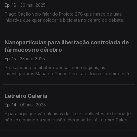
Ep. 16
30 mai. 2025
Tiago Cação veio falar do Projeto 278 que nasce de uma
iniciativa que quer colocar a bicicleta no centro do debate
sobre mobilidade urbana e transição energética do futuro.
Nanopartículas para libertação controlada de
fármacos no cérebro
Ep. 15
23 mai. 2025
Para ajudar a combater doenças neurológicas, as
investigadoras Maria do Carmo Pereira e Joana Loureiro estão
a desenvolver um sistema com nanopartículas que transportam
e libertam fármacos no cérebro.
Letreiro Galeria
Ep. 14
09 mai. 2025
É para aqui que vão algumas das luzes brilhantes de Lisboa (e
não só), quando a sua missão chega ao fim. A Letreiro Galeria
é uma coleção de painéis luminosos salvos de um fim incerto,
que um dia pretende ser um museu.