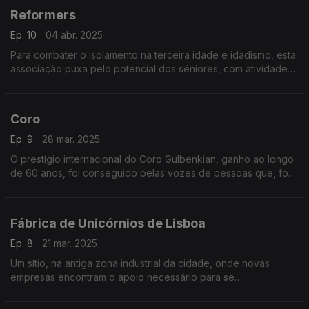
Reformers
Ep. 10
04 abr. 2025
Para combater o isolamento na terceira idade e idadismo, esta
associação puxa pelo potencial dos séniores, com atividades
escolhidas por eles ou novos conhecimentos que queiram
adquirir. Vale tudo, incluindo kickboxing!
Coro
Ep. 9
28 mar. 2025
O prestígio internacional do Coro Gulbenkian, ganho ao longo
de 60 anos, foi conseguido pelas vozes de pessoas que, fora
dali, têm profissões bem diferentes. "Coro" é um
documentário realizado por Edgar Ferreira.
Fábrica de Unicórnios de Lisboa
Ep. 8
21 mar. 2025
Um sítio, na antiga zona industrial da cidade, onde novas
empresas encontram o apoio necessário para se
desenvolverem e se expandirem, rumo ao objetivo de se
tornarem unicórnios.