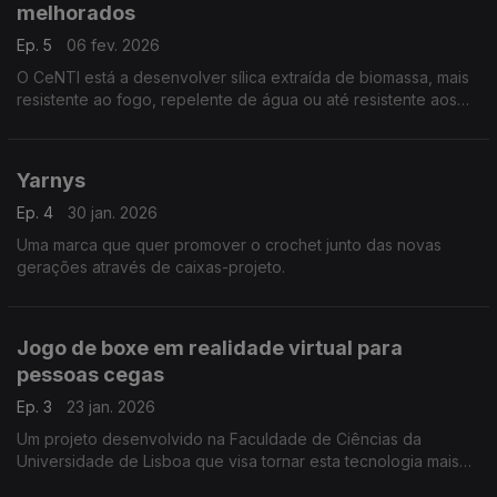
melhorados
Ep. 5
06 fev. 2026
O CeNTI está a desenvolver sílica extraída de biomassa, mais
resistente ao fogo, repelente de água ou até resistente aos
micróbios. Pode ser usada em produtos de setores como os
da construção, automóvel ou têxtil.
Yarnys
Ep. 4
30 jan. 2026
Uma marca que quer promover o crochet junto das novas
gerações através de caixas-projeto.
Jogo de boxe em realidade virtual para
pessoas cegas
Ep. 3
23 jan. 2026
Um projeto desenvolvido na Faculdade de Ciências da
Universidade de Lisboa que visa tornar esta tecnologia mais
acessível a pessoas cegas.