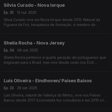
Sílvia Curado - Nova Iorque
Ep. 35
13 out. 2025
Sílvia Curado vive em Nova Iorque desde 2010. Natural da
Figueira da Foz, bioquímica de formação, é membro do
Conselho Consultivo do Consulado Geral de Portugal em Nova
Iorque e fundadora da plataforma PORTUGUESSES.PT
Sheila Rocha - Nova Jersey
Ep. 34
06 out. 2025
Sheila Rocha pertence à quarta geração de portugueses que
imigraram para o Brasil, mas vive desde cedo nos EUA.
Formada em ciência molecular e administração de empresas
lidera atualmente equipas de ciência translacional.
Luís Oliveira - Eindhoven/ Países Baixos
Ep. 33
29 set. 2025
Luís Oliveira, natural de Valença do Minho, vive nos Países
Baixos desde 2017. Economista fez consultoria e em 2019 criou
a Aircision empresa tecnológica que inovou usando laser para
transmitir dados através do ar, sem fios.