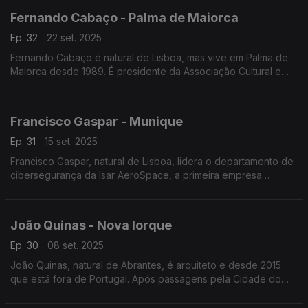
Fernando Cabaço - Palma de Maiorca
Ep. 32
22 set. 2025
Fernando Cabaço é natural de Lisboa, mas vive em Palma de
Maiorca desde 1989. É presidente da Associação Cultural e
Recreativa Casa Portuguesa e fundador da Câmara do
Comércio Luso-Balear. Está já reformado.
Francisco Gaspar - Munique
Ep. 31
15 set. 2025
Francisco Gaspar, natural de Lisboa, lidera o departamento de
cibersegurança da Isar AeroSpace, a primeira empresa
espacial comercial europeia a lançar um foguete orbital da
Europa continental. Vive em Munique desde 2019
João Quinas - Nova Iorque
Ep. 30
08 set. 2025
João Quinas, natural de Abrantes, é arquiteto e desde 2015
que está fora de Portugal. Após passagens pela Cidade do
México, São Paulo e Paris, vive há sete anos em Nova Iorque
onde recupera o interior de edifícios.