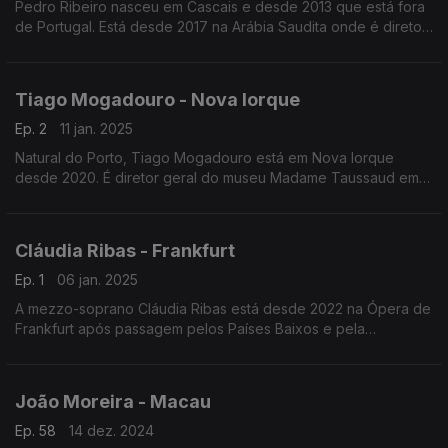
Pedro Ribeiro nasceu em Cascais e desde 2013 que está fora
de Portugal. Está desde 2017 na Arábia Saudita onde é diretor
geral da maior empresa norte americana de consultoria e
investimento, a CBRE.
Tiago Mogadouro - Nova Iorque
Ep. 2
11 jan. 2025
Natural do Porto, Tiago Mogadouro está em Nova Iorque
desde 2020. É diretor geral do museu Madame Taussaud em
Times Square. Licenciado em marketing sempre quis deixar
Portugal rumo aos Estados Unidos da América.
Cláudia Ribas - Frankfurt
Ep. 1
06 jan. 2025
A mezzo-soprano Cláudia Ribas está desde 2022 na Ópera de
Frankfurt após passagem pelos Países Baixos e pela
Dinamarca. Nasceu na Austrália filha de pais portugueses. Com
o piano ao lado, deu o tom!
João Moreira - Macau
Ep. 58
14 dez. 2024