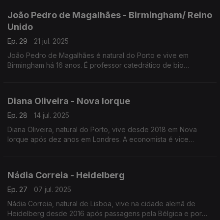
João Pedro de Magalhães - Birmingham/ Reino
Unido
Ep. 29
21 jul. 2025
João Pedro de Magalhães é natural do Porto e vive em
Birmingham há 16 anos. É professor catedrático de bio
gerontologia molecular na Universidade de Birmingham.
Fundou, em Oxford, um laboratório de criopreservação.
Diana Oliveira - Nova Iorque
Ep. 28
14 jul. 2025
Diana Oliveira, natural do Porto, vive desde 2018 em Nova
Iorque após dez anos em Londres. A economista é vice
presidente para a gestão de risco corporativo no Deutsche
Bank, em Nova Iorque, e conselheira de Portugal no Mundo
desde Junho de 2025.
Nádia Correia - Heidelberg
Ep. 27
07 jul. 2025
Nádia Correia, natural de Lisboa, vive na cidade alemã de
Heidelberg desde 2016 após passagens pela Bélgica e por