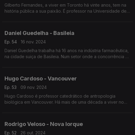
Gilberto Fernandes, a viver em Toronto há vinte anos, tem na
história pública a sua paixão. É professor na Universidade de
York, mas desenvolve vários projetos relacionados com a
diáspora portuguesa.
Daniel Guedelha - Basileia
Ep. 54
16 nov. 2024
Daniel Guedelha trabalha há 16 anos na indústria farmacêutica,
na cidade suiça de Basileia. Num setor onde a concorrência é
alta, acredita que a indústria faramacêutica pode trazer valor
acrescentado a Portugal.
Hugo Cardoso - Vancouver
Ep. 53
09 nov. 2024
Hugo Cardoso é professor catedrático de antropologia
biológica em Vancouver. Há mais de uma década a viver no
Canadá trabalha também em contexto forense ou médico-
legal. Foi já distinguido pela Real Sociedade Canadiana.
Rodrigo Veloso - Nova Iorque
Ep. 52
26 out. 2024