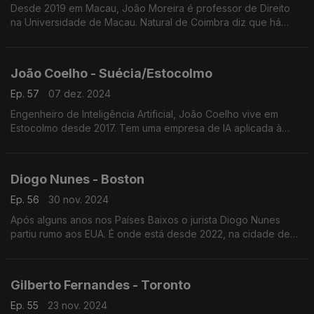
Desde 2019 em Macau, João Moreira é professor de Direito
na Universidade de Macau. Natural de Coimbra diz que há
cada vez mais pessoas interessadas em aprender a falar
português.
João Coelho - Suécia/Estocolmo
Ep. 57
07 dez. 2024
Engenheiro de Inteligência Artificial, João Coelho vive em
Estocolmo desde 2017. Tem uma empresa de IA aplicada à
educação setor que considera poder ser rentabilizado tanto
por alunos como por professores com ajuda da IA
Diogo Nunes - Boston
Ep. 56
30 nov. 2024
Após alguns anos nos Países Baixos o jurista Diogo Nunes
partiu rumo aos EUA. É onde está desde 2022, na cidade de
Boston. Trabalha na empresa líder mundial de iluminação LED.
Gilberto Fernandes - Toronto
Ep. 55
23 nov. 2024