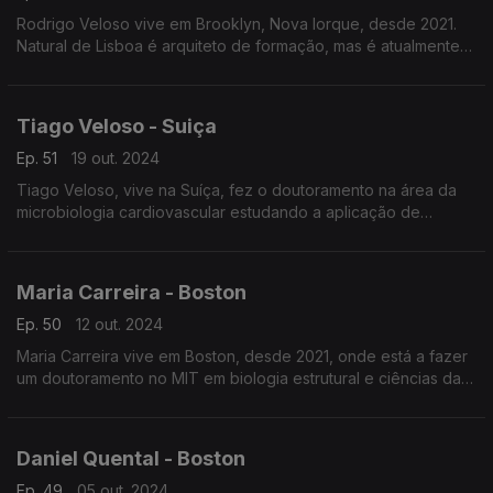
Rodrigo Veloso vive em Brooklyn, Nova Iorque, desde 2021.
Natural de Lisboa é arquiteto de formação, mas é atualmente
ilustrador, designer e artista plástico. A IA vai ajudar, e muito, na
evolução da parte criativa.
Tiago Veloso - Suiça
Ep. 51
19 out. 2024
Tiago Veloso, vive na Suíça, fez o doutoramento na área da
microbiologia cardiovascular estudando a aplicação de
dispositivos médicos em válvulas cardíacas com infeção por
bactérias. Um estudo já com aplicação prática.
Maria Carreira - Boston
Ep. 50
12 out. 2024
Maria Carreira vive em Boston, desde 2021, onde está a fazer
um doutoramento no MIT em biologia estrutural e ciências da
computação. Uma investigação que poderá ser aplicada no
desenvolvimento mais eficaz de medicamentos
Daniel Quental - Boston
Ep. 49
05 out. 2024