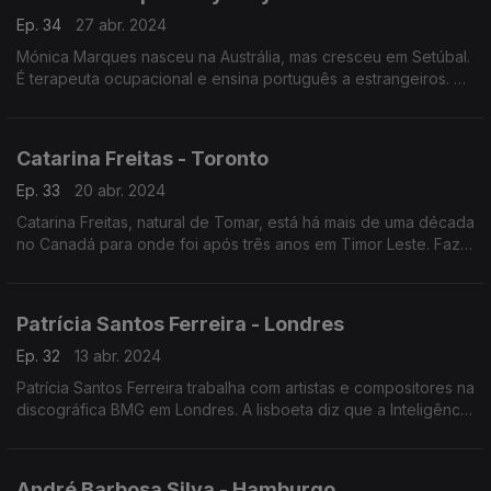
Ep. 34
27 abr. 2024
Mónica Marques nasceu na Austrália, mas cresceu em Setúbal.
É terapeuta ocupacional e ensina português a estrangeiros. Na
internet esta luso-descendente desenvolve dois podcasts no
âmbito do ensino do português.
Catarina Freitas - Toronto
Ep. 33
20 abr. 2024
Catarina Freitas, natural de Tomar, está há mais de uma década
no Canadá para onde foi após três anos em Timor Leste. Faz a
gestão de ensaios clínicos para a região das Américas na área
da atrofia muscular espinhal
Patrícia Santos Ferreira - Londres
Ep. 32
13 abr. 2024
Patrícia Santos Ferreira trabalha com artistas e compositores na
discográfica BMG em Londres. A lisboeta diz que a Inteligência
Artificial pode beneficiar o trabalho dos artistas, mas é
necessária legislação.
André Barbosa Silva - Hamburgo