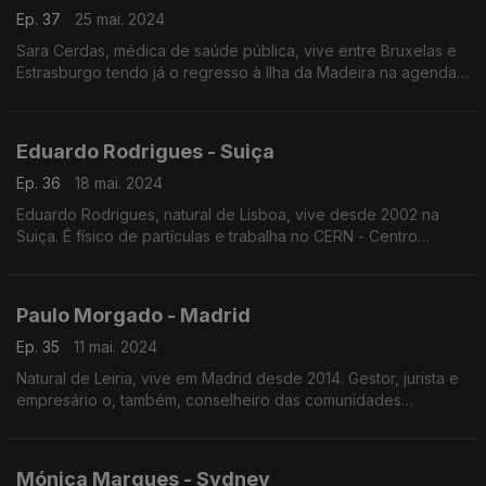
Ep. 37
25 mai. 2024
Sara Cerdas, médica de saúde pública, vive entre Bruxelas e
Estrasburgo tendo já o regresso à Ilha da Madeira na agenda
A eurodeputada liderou várias negociações e para descontrair
faz ju-jitsu na vertente de defesa pessoal.
Eduardo Rodrigues - Suiça
Ep. 36
18 mai. 2024
Eduardo Rodrigues, natural de Lisboa, vive desde 2002 na
Suiça. É físico de partículas e trabalha no CERN - Centro
Europeu para a Investigação Nuclear no maior e mais
poderoso acelerador de partículas do mundo.
Paulo Morgado - Madrid
Ep. 35
11 mai. 2024
Natural de Leiria, vive em Madrid desde 2014. Gestor, jurista e
empresário o, também, conselheiro das comunidades
portuguesas diz viver na Península Ibérica por isso não pensa
num regresso definitivo a Portugal.
Mónica Marques - Sydney