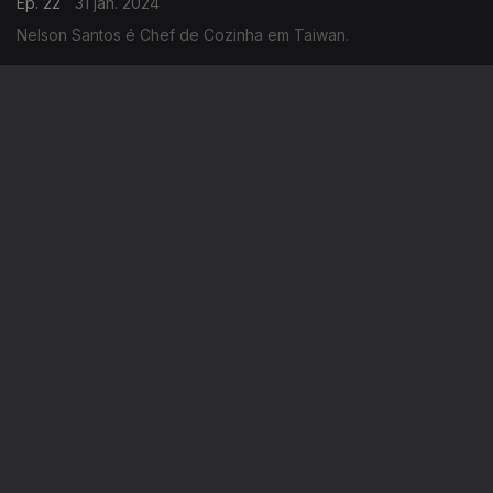
Ep. 22
31 jan. 2024
Nelson Santos é Chef de Cozinha em Taiwan.
Maria Inês Silva - Escócia
Ep. 21
30 jan. 2024
Maria Inês é investigadora na área da biofarmacêutica.
João Veloso - Munique
Ep. 20
29 jan. 2024
João Veloso é programador de aplicações para telemóvel em
Munique