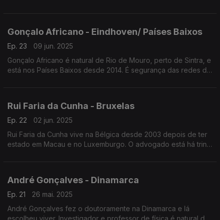
de Aeronáutica. Natural de Lisboa, o engenheiro mecânico,
vive nos Países Baixos desde 2015.
Gonçalo Africano - Eindhoven/ Países Baixos
Ep. 23
09 jun. 2025
Gonçalo Africano é natural de Rio de Mouro, perto de Sintra, e
está nos Países Baixos desde 2014. É segurança das redes de
informática ligadas à iluminação depois de ter trabalhado na
petrolífera brasileira, Petrobrás.
Rui Faria da Cunha - Bruxelas
Ep. 22
02 jun. 2025
Rui Faria da Cunha vive na Bélgica desde 2003 depois de ter
estado em Macau e no Luxemburgo. O advogado está há trinta
anos fora de Portugal. Foi até Abril deste ano presidente da
Câmara de Comércio Belga-Portuguesa.
André Gonçalves - Dinamarca
Ep. 21
26 mai. 2025
André Gonçalves fez o doutoramente na Dinamarca e lá
escolheu viver. Investigador e professor de física é natural de