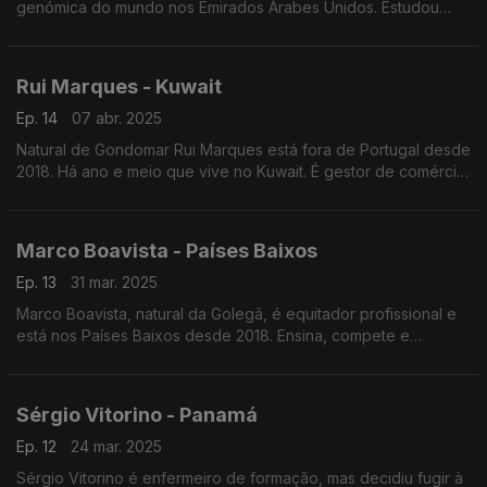
genómica do mundo nos Emirados Árabes Unidos. Estudou
bioquímica, "passou" pela neurobiologia e nesta altura é
bioinformático no estudo do genoma humano.
Rui Marques - Kuwait
Ep. 14
07 abr. 2025
Natural de Gondomar Rui Marques está fora de Portugal desde
2018. Há ano e meio que vive no Kuwait. É gestor de comércio
internacional numa empresa do ramo da transição energética.
Marco Boavista - Países Baixos
Ep. 13
31 mar. 2025
Marco Boavista, natural da Golegâ, é equitador profissional e
está nos Países Baixos desde 2018. Ensina, compete e
transaciona cavalos. Dirige um picadeiro reconhecido como
especialista em cavalos ibéricos.
Sérgio Vitorino - Panamá
Ep. 12
24 mar. 2025
Sérgio Vitorino é enfermeiro de formação, mas decidiu fugir à