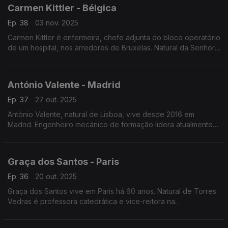
Carmen Kittler - Bélgica
Ep. 38
03 nov. 2025
Carmen Kittler é enfermeira, chefe adjunta do bloco operatório
de um hospital, nos arredores de Bruxelas. Natural da Senhora
da Hora, saiu de Portugal em 2008 para Tenerife, Espanha,
onde esteve durante treze anos.
António Valente - Madrid
Ep. 37
27 out. 2025
António Valente, natural de Lisboa, vive desde 2016 em
Madrid. Engenheiro mecânico de formação lidera atualmente
um projeto de inovação e redução de custos no fabrico
estrutural de comboios na multinacional alemã Knorr-Bremse.
Graça dos Santos - Paris
Ep. 36
20 out. 2025
Graça dos Santos vive em Paris há 60 anos. Natural de Torres
Vedras é professora catedrática e vice-reitora na
Universidade Paris-Nanterre. Atriz e encenadora fundou a
companhia de teatro bilingue "Cá e Lá".