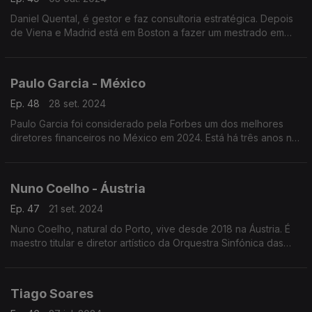
Daniel Quental, é gestor e faz consultoria estratégica. Depois
de Viena e Madrid está em Boston a fazer um mestrado em
administração de empresas. É natural de Satão, no Distrito de
Viseu.
Paulo Garcia - México
Ep. 48
28 set. 2024
Paulo Garcia foi considerado pela Forbes um dos melhores
diretores financeiros no México em 2024. Está há três anos no
México, mas há mais de vinte anos que saiu de Portugal.
Nuno Coelho - Áustria
Ep. 47
21 set. 2024
Nuno Coelho, natural do Porto, vive desde 2018 na Áustria. É
maestro titular e diretor artístico da Orquestra Sinfónica das
Astúrias, mas são várias as orquestras, na Europa e nos EUA,
onde é regente.
Tiago Soares