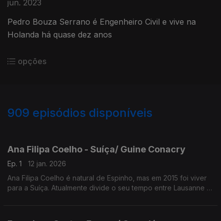
jun. 2023
Pedro Bouza Serrano é Engenheiro Civil e vive na
Holanda há quase dez anos
opções
909
episódios disponíveis
878855
852918
833707
811308
781705
757780
743895
Ana Filipa Coelho - Suíça/ Guine Conacry
Ep. 1
12 jan. 2026
Ana Filipa Coelho é natural de Espinho, mas em 2015 foi viver
para a Suíça. Atualmente divide o seu tempo entre Lausanne e
a Guiné Conacry. É médica dentista e trabalha na ONG de
ajuda humanitária Misty Ships.