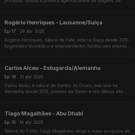
profissão fundou a primeira agência online de viagens, na
Europa, para turismo de surf. É guia de viagens especializado
em safaris e destinos exóticos.
Rogério Henriques - Lausanne/Suíça
Ep. 17
28 abr. 2025
Rogério Henriques, natural de Fafe, está na Suíça desde 2015.
Engenheiro biomédico e empreendedor, fundou uma empresa
de bioimpressão 3D ligada à biomedicina trabalhando com a
Cruz Vermelha Internacional e com a ONU.
Carlos Alceu - Estugarda/Alemanha
Ep. 16
21 abr. 2025
Carlos Alceu, é natural de Sanfins do Douro, mas vive na
Alemanha desde 2015, primeiro em Berlim e nos últimos oito
anos em Estugarda. É economista e responsável pela gestão
da logística do Grupo Visabeira na Alemanha.
Tiago Magalhães - Abu Dhabi
Ep. 15
14 abr. 2025
Natural do Porto, Tiago Magalhães dirige o maior programa de