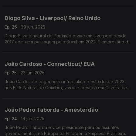
Espanha. É investigadora no Instituto Alemão do Cancro onde
trabalha para descobrir vacinas contra a doença.
Diogo Silva - Liverpool/ Reino Unido
Ep. 26
30 jun. 2025
Diogo Silva é natural de Portimão e vive em Liverpool desde
2017 com uma passagem pelo Brasil em 2022. É empresário da
restauração e pizzaiolo, domina a arte da pizza napolitana
Património Imaterial da Humanidade.
João Cardoso - Connecticut/ EUA
Ep. 25
23 jun. 2025
João Cardoso é engenheiro informático e está desde 2023
nos EUA. Natural de Coimbra, viveu e cresceu em Oliveira de
Azeméis. Trabalha na única empresa tecnológica com licença
para operar como um banco.
João Pedro Taborda - Amesterdão
Ep. 24
16 jun. 2025
João Pedro Taborda é vice presidente para os assuntos
governamentais na Europa da Embraer, a Empresa Brasileira