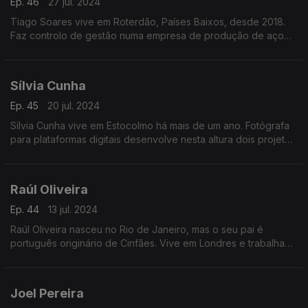
Ep. 46
27 jul. 2024
Tiago Soares vive em Roterdão, Países Baixos, desde 2018.
Faz controlo de gestão numa empresa de produção de aço
estando ligado aos mercados africanos da Nígéria e África do
Sul. É conselheiro das comunidades portuguesas
Sílvia Cunha
Ep. 45
20 jul. 2024
Sílvia Cunha vive em Estocolmo há mais de um ano. Fotógrafa
para plataformas digitais desenvolve nesta altura dois projetos:
"Piúga" uma coleção de meias e "Empirium" para desmistificar
a compra de brinquedos sexuais.
Raúl Oliveira
Ep. 44
13 jul. 2024
Raúl Oliveira nasceu no Rio de Janeiro, mas o seu pai é
português originário de Cinfães. Vive em Londres e trabalha
na Sky TV como engenheiro de sistemas de conteúdo. Tem
família no Porto que visita regularmente.
Joel Pereira