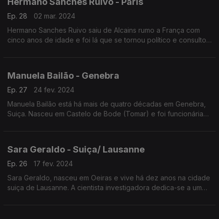
Hermano Sanches Ruivo - Paris
Ep. 28
02 mar. 2024
Hermano Sanches Ruivo saiu de Alcains rumo a França com
cinco anos de idade e foi lá que se tornou político e consultor.
Nesta altura trabalha na preparação da 33ª edição dos Jogos
Olímpicos de Verão este ano em Paris.
Manuela Bailão - Genebra
Ep. 27
24 fev. 2024
Manuela Bailão está há mais de quatro décadas em Genebra,
Suiça. Nasceu em Castelo de Bode (Tomar) e foi funcionária
internacional nas Nações Unidas onde viveu momentos de
tensão e outros de emoção.
Sara Geraldo - Suiça/ Lausanne
Ep. 26
17 fev. 2024
Sara Geraldo, nasceu em Oeiras e vive há dez anos na cidade
suiça de Lausanne. A cientista investigadora dedica-se a um
projeto familiar: um podcast de histórias para crianças intitulado
"Só mais uma história".