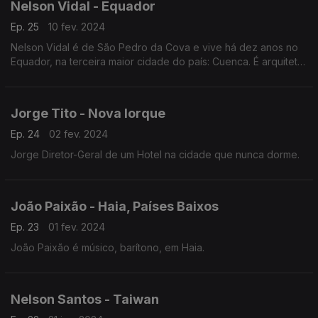
Nelson Vidal - Equador
Ep. 25
10 fev. 2024
Nelson Vidal é de São Pedro da Cova e vive há dez anos no
Equador, na terceira maior cidade do país: Cuenca. É arquiteto
paisagista e foi devido à crise económica em Portugal que
decidiu deixar o país.
Jorge Tito - Nova Iorque
Ep. 24
02 fev. 2024
Jorge Diretor-Geral de um Hotel na cidade que nunca dorme.
João Paixão - Haia, Países Baixos
Ep. 23
01 fev. 2024
João Paixão é músico, barítono, em Haia.
Nelson Santos - Taiwan