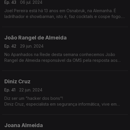
Ep. 43
06 jul. 2024
Joel Pereira está há 13 anos em Osnabruk, na Alemanha. É
ladrilhador e showbarman, isto é, faz cocktails e cospe fogo.
Diz-se satisfeito com o que conseguiu na Alemanha e não
pretende regressar a Portugal.
João Rangel de Almeida
Ep. 42
29 jun. 2024
No Apanhados na Rede desta semana conhecemos João
Rangel de Almeida responsável da OMS pela resposta aos
surtos de cólera que surgem no mundo. Vive em Genebra e
adorava regressar a Portugal.
Diniz Cruz
Ep. 41
22 jun. 2024
Diz ser um "hacker dos bons"!
Diniz Cruz, especialista em segurança informática, vive em
Londres. Revela segredos sobre como ter uma maior
segurança no computador e as vantagens e desvantagens da
Inteligência Artificial.
Joana Almeida