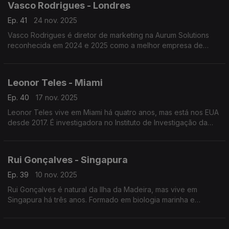
Vasco Rodrigues - Londres
Ep. 41
24 nov. 2025
Vasco Rodrigues é diretor de marketing na Aurum Solutions
reconhecida em 2024 e 2025 como a melhor empresa de
tecnologia financeira do ano no Reino Unido. Natural de
Valpaços é formado em engenharia e gestão industrial.
Leonor Teles - Miami
Ep. 40
17 nov. 2025
Leonor Teles vive em Miami há quatro anos, mas está nos EUA
desde 2017. É investigadora no Instituto de Investigação da
Diabetes Tipo 1 onde, enquanto aluna de doutoramento,
investiga doenças autoimunes.
Rui Gonçalves - Singapura
Ep. 39
10 nov. 2025
Rui Gonçalves é natural da Ilha da Madeira, mas vive em
Singapura há três anos. Formado em biologia marinha e
biotecnologia é diretor do departamento de aquacultura na
Agência Alimentar de Singapura.