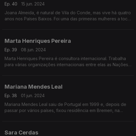
Ep. 40
15 jun. 2024
Joana Almeida, é natural de Vila do Conde, mas vive há quatro
anos nos Países Baixos. Foi uma das primeiras mulheres a tocar
viola de fado e a fundar o primeiro quarteto de fado, musical,
de mulheres em Portugal.
Marta Henriques Pereira
Ep. 39
08 jun. 2024
Marta Henriques Pereira é consultora internacional. Trabalha
para várias organizações internacionais entre elas as Nações
Unidas e a União Europeia. Na RDP Internacional é a autora do
programa "Caminhos Globais".
Mariana Mendes Leal
Ep. 38
01 jun. 2024
Mariana Mendes Leal saiu de Portugal em 1999 e, depois de
passar por vários países, fixou residência em Bremen, na
Alemanha. É engenheira de estruturas de satélites na terceira
maior empresa de satélites da Europa.
Sara Cerdas