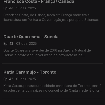
Francisca Costa - França/ Canadá
Ep. 44
15 dez. 2025
Francisca Costa, de Lisboa, mora em França onde tira a
licenciatura em Polítca e Governação,mas porque a Sciences
Po obriga fazer um ano no exterior vive atualmente em
Toronto. Asilo e migração são áreas de investigação
Duarte Quaresma - Suécia
Ep. 43
08 dez. 2025
Duarte Quaresma vive desde 2016 na Suécia. Natural de
Oeiras é professor universitário de ortoprotesia na
Universidade de Jonkoping. Desenvolve um projeto inovador
de dispositivos para mover cotovelos e mãos em pessoas que
tenham sofrido um AVC.
Katia Caramujo - Toronto
Ep. 42
01 dez. 2025
Katia Caramujo nasceu na cidade canadiana de Toronto, mas é
lusodescente com raízes no concelho de Cantanhede. É oficial
de justiça no Tribunal Superior de Ontário e conselheira das
comunidades portuguesas.