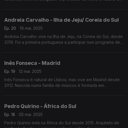
Vieira do Minho. Em 2024 ganhou a bolsa Young, da Fundação
Villum, no valor de mais um milhão de euros.
Andreia Carvalho - Ilha de Jeju/ Coreia do Sul
Ep. 20
19 mai. 2025
Andreia Carvalho vive na Ilha de Jeju, na Coreia do Sul, desde
2019. Foi a primeira portuguesa a participar num programa de
intercâmbio de mestrado na Universidade de Zhuhai, na China.
Inês Fonseca - Madrid
Ep. 19
12 mai. 2025
Inês Fonseca é natural de LIsboa, mas vive em Madrid desde
2012. Nascida numa família de músicos é formada em
marketing. Foi, aliás, considerada a melhor diretora de
marketing em Espanha em 2024.
Pedro Quirino - África do Sul
Ep. 18
05 mai. 2025
Pedro Quirino está na África do Sul desde 2015. Arquiteto de