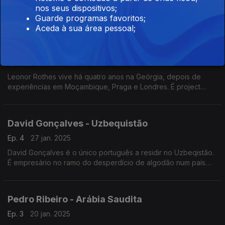
Raquel Sousa, natural do Porto, investiga as abelhas do mel.
nos seus dispositivos;
Está no Reino Unido há mais de dez anos e, nesta altura, faz
Guarde programas favoritos;
em Oxford um
Aceda à sua área pessoal;
pós-doutoramento onde investiga o comportamento da abelha
melífera.
Leonor Rothes - Geórgia
Ep. 5
03 fev. 2025
Leonor Rothes vive há quatro anos na Geórgia, depois de
experiências em Moçambique, Praga e Londres. É project
manager em várias organizações não governamentais e
nómada digital após alguns meses como conusultora na ONU
David Gonçalves - Uzbequistão
Ep. 4
27 jan. 2025
David Gonçalves é o único português a residir no Uzbeqistão.
É empresário no ramo do desperdício de algodão num país
naturalmente rico, onde não existe crise. A família, que
entretanto criou, é o que o "prende" ao país.
Pedro Ribeiro - Arábia Saudita
Ep. 3
20 jan. 2025