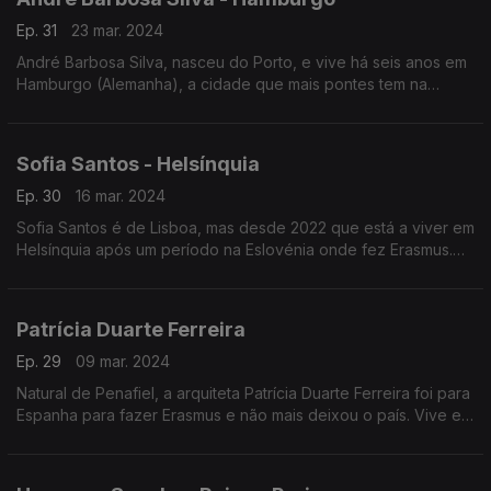
Ep. 31
23 mar. 2024
André Barbosa Silva, nasceu do Porto, e vive há seis anos em
Hamburgo (Alemanha), a cidade que mais pontes tem na
Europa. É especialista em gestão da cadeia de abastecimento
em aero estruturas na Airbus.
Sofia Santos - Helsínquia
Ep. 30
16 mar. 2024
Sofia Santos é de Lisboa, mas desde 2022 que está a viver em
Helsínquia após um período na Eslovénia onde fez Erasmus.
Trabalha como educadora de infância e, nesta altura é
também embaixadora da Futurália.
Patrícia Duarte Ferreira
Ep. 29
09 mar. 2024
Natural de Penafiel, a arquiteta Patrícia Duarte Ferreira foi para
Espanha para fazer Erasmus e não mais deixou o país. Vive em
Valência onde trabalha numa empresa de arquitetura
sustentável.