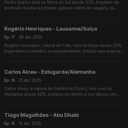
Pedro Quirino está na África do Sul desde 2015. Arquiteto de
profissão fundou a primeira agência online de viagens, na
Europa, para turismo de surf. É guia de viagens especializado
em safaris e destinos exóticos.
Rogério Henriques - Lausanne/Suíça
Ep. 17
28 abr. 2025
Rogério Henriques, natural de Fafe, está na Suíça desde 2015.
Engenheiro biomédico e empreendedor, fundou uma empresa
de bioimpressão 3D ligada à biomedicina trabalhando com a
Cruz Vermelha Internacional e com a ONU.
Carlos Alceu - Estugarda/Alemanha
Ep. 16
21 abr. 2025
Carlos Alceu, é natural de Sanfins do Douro, mas vive na
Alemanha desde 2015, primeiro em Berlim e nos últimos oito
anos em Estugarda. É economista e responsável pela gestão
da logística do Grupo Visabeira na Alemanha.
Tiago Magalhães - Abu Dhabi
Ep. 15
14 abr. 2025