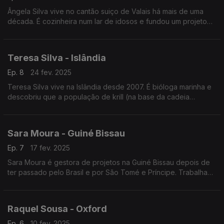
Ângela Silva vive no cantão suiço de Valais há mais de uma
década. É cozinheira num lar de idosos e fundou um projeto
de ajuda a crianças com deficiências e doenças raras, "As
Meninas da Suiça".
Teresa Silva - Islândia
Ep. 8
24 fev. 2025
Teresa Silva vive na Islândia desde 2007. É bióloga marinha e
descobriu que a população de krill (na base da cadeia
alimentar) diminuiu 70% no Atlântico. Trabalha no Instituto de
Investigação Marinha da Islândia.
Sara Moura - Guiné Bissau
Ep. 7
17 fev. 2025
Sara Moura é gestora de projetos na Guiné Bissau depois de
ter passado pelo Brasil e por São Tomé e Príncipe. Trabalha
para a capacitação dos jovens através da leitura num projeto
financiado pelo Instituto Camões.
Raquel Sousa - Oxford
Ep. 6
10 fev. 2025