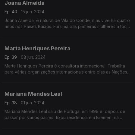
Joana Almeida
Ep. 40
15 jun. 2024
Joana Almeida, é natural de Vila do Conde, mas vive há quatro
anos nos Países Baixos. Foi uma das primeiras mulheres a tocar
viola de fado e a fundar o primeiro quarteto de fado, musical,
de mulheres em Portugal.
Marta Henriques Pereira
Ep. 39
08 jun. 2024
Marta Henriques Pereira é consultora internacional. Trabalha
para várias organizações internacionais entre elas as Nações
Unidas e a União Europeia. Na RDP Internacional é a autora do
programa "Caminhos Globais".
Mariana Mendes Leal
Ep. 38
01 jun. 2024
Mariana Mendes Leal saiu de Portugal em 1999 e, depois de
passar por vários países, fixou residência em Bremen, na
Alemanha. É engenheira de estruturas de satélites na terceira
maior empresa de satélites da Europa.