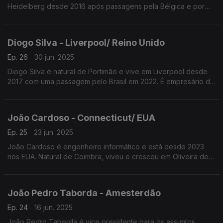
Heidelberg desde 2016 após passagens pela Bélgica e por
Espanha. É investigadora no Instituto Alemão do Cancro onde
trabalha para descobrir vacinas contra a doença.
Diogo Silva - Liverpool/ Reino Unido
Ep. 26
30 jun. 2025
Diogo Silva é natural de Portimão e vive em Liverpool desde
2017 com uma passagem pelo Brasil em 2022. É empresário da
restauração e pizzaiolo, domina a arte da pizza napolitana
Património Imaterial da Humanidade.
João Cardoso - Connecticut/ EUA
Ep. 25
23 jun. 2025
João Cardoso é engenheiro informático e está desde 2023
nos EUA. Natural de Coimbra, viveu e cresceu em Oliveira de
Azeméis. Trabalha na única empresa tecnológica com licença
para operar como um banco.
João Pedro Taborda - Amesterdão
Ep. 24
16 jun. 2025
João Pedro Taborda é vice presidente para os assuntos