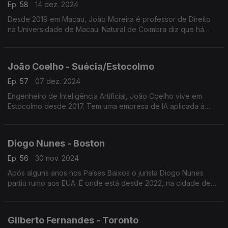
Ep. 58
14 dez. 2024
Desde 2019 em Macau, João Moreira é professor de Direito
na Universidade de Macau. Natural de Coimbra diz que há
cada vez mais pessoas interessadas em aprender a falar
português.
João Coelho - Suécia/Estocolmo
Ep. 57
07 dez. 2024
Engenheiro de Inteligência Artificial, João Coelho vive em
Estocolmo desde 2017. Tem uma empresa de IA aplicada à
educação setor que considera poder ser rentabilizado tanto
por alunos como por professores com ajuda da IA
Diogo Nunes - Boston
Ep. 56
30 nov. 2024
Após alguns anos nos Países Baixos o jurista Diogo Nunes
partiu rumo aos EUA. É onde está desde 2022, na cidade de
Boston. Trabalha na empresa líder mundial de iluminação LED.
Gilberto Fernandes - Toronto