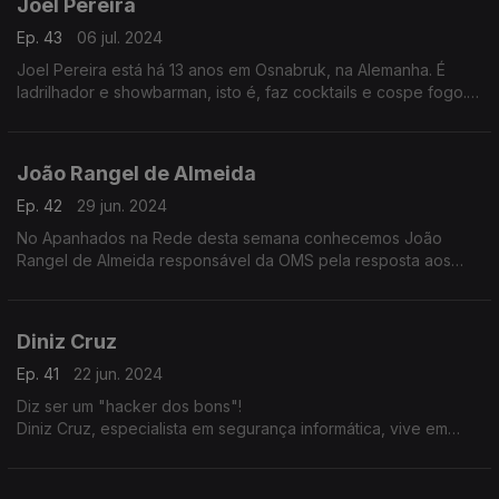
Joel Pereira
Ep. 43
06 jul. 2024
Joel Pereira está há 13 anos em Osnabruk, na Alemanha. É
ladrilhador e showbarman, isto é, faz cocktails e cospe fogo.
Diz-se satisfeito com o que conseguiu na Alemanha e não
pretende regressar a Portugal.
João Rangel de Almeida
Ep. 42
29 jun. 2024
No Apanhados na Rede desta semana conhecemos João
Rangel de Almeida responsável da OMS pela resposta aos
surtos de cólera que surgem no mundo. Vive em Genebra e
adorava regressar a Portugal.
Diniz Cruz
Ep. 41
22 jun. 2024
Diz ser um "hacker dos bons"!
Diniz Cruz, especialista em segurança informática, vive em
Londres. Revela segredos sobre como ter uma maior
segurança no computador e as vantagens e desvantagens da
Inteligência Artificial.