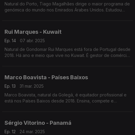
Natural do Porto, Tiago Magalhães dirige o maior programa de
genómica do mundo nos Emirados Árabes Unidos. Estudou
bioquímica, "passou" pela neurobiologia e nesta altura é
bioinformático no estudo do genoma humano.
Rui Marques - Kuwait
Ep. 14
07 abr. 2025
Natural de Gondomar Rui Marques está fora de Portugal desde
2018. Há ano e meio que vive no Kuwait. É gestor de comércio
internacional numa empresa do ramo da transição energética.
Marco Boavista - Países Baixos
Ep. 13
31 mar. 2025
Marco Boavista, natural da Golegâ, é equitador profissional e
está nos Países Baixos desde 2018. Ensina, compete e
transaciona cavalos. Dirige um picadeiro reconhecido como
especialista em cavalos ibéricos.
Sérgio Vitorino - Panamá
Ep. 12
24 mar. 2025