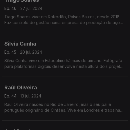
Ep. 46
27 jul. 2024
Tiago Soares vive em Roterdão, Países Baixos, desde 2018.
Faz controlo de gestão numa empresa de produção de aço
estando ligado aos mercados africanos da Nígéria e África do
Sul. É conselheiro das comunidades portuguesas
Sílvia Cunha
Ep. 45
20 jul. 2024
Sílvia Cunha vive em Estocolmo há mais de um ano. Fotógrafa
para plataformas digitais desenvolve nesta altura dois projetos:
"Piúga" uma coleção de meias e "Empirium" para desmistificar
a compra de brinquedos sexuais.
Raúl Oliveira
Ep. 44
13 jul. 2024
Raúl Oliveira nasceu no Rio de Janeiro, mas o seu pai é
português originário de Cinfães. Vive em Londres e trabalha
na Sky TV como engenheiro de sistemas de conteúdo. Tem
família no Porto que visita regularmente.