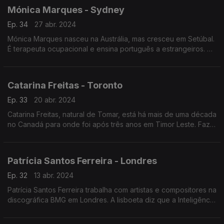
Mónica Marques - Sydney
Ep. 34
27 abr. 2024
Mónica Marques nasceu na Austrália, mas cresceu em Setúbal.
É terapeuta ocupacional e ensina português a estrangeiros. Na
internet esta luso-descendente desenvolve dois podcasts no
âmbito do ensino do português.
Catarina Freitas - Toronto
Ep. 33
20 abr. 2024
Catarina Freitas, natural de Tomar, está há mais de uma década
no Canadá para onde foi após três anos em Timor Leste. Faz a
gestão de ensaios clínicos para a região das Américas na área
da atrofia muscular espinhal
Patrícia Santos Ferreira - Londres
Ep. 32
13 abr. 2024
Patrícia Santos Ferreira trabalha com artistas e compositores na
discográfica BMG em Londres. A lisboeta diz que a Inteligência
Artificial pode beneficiar o trabalho dos artistas, mas é
necessária legislação.