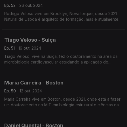
Ep. 52
26 out. 2024
Rodrigo Veloso vive em Brooklyn, Nova Iorque, desde 2021.
Natural de Lisboa é arquiteto de formação, mas é atualmente
ilustrador, designer e artista plástico. A IA vai ajudar, e muito, na
evolução da parte criativa.
Tiago Veloso - Suiça
Ep. 51
19 out. 2024
Tiago Veloso, vive na Suíça, fez o doutoramento na área da
microbiologia cardiovascular estudando a aplicação de
dispositivos médicos em válvulas cardíacas com infeção por
bactérias. Um estudo já com aplicação prática.
Maria Carreira - Boston
Ep. 50
12 out. 2024
Maria Carreira vive em Boston, desde 2021, onde está a fazer
um doutoramento no MIT em biologia estrutural e ciências da
computação. Uma investigação que poderá ser aplicada no
desenvolvimento mais eficaz de medicamentos
Daniel Quental - Boston