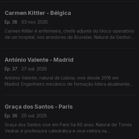
Agência Alimentar de Singapura.
Carmen Kittler - Bélgica
Ep. 38
03 nov. 2025
Carmen Kittler é enfermeira, chefe adjunta do bloco operatório
de um hospital, nos arredores de Bruxelas. Natural da Senhora
da Hora, saiu de Portugal em 2008 para Tenerife, Espanha,
onde esteve durante treze anos.
António Valente - Madrid
Ep. 37
27 out. 2025
António Valente, natural de Lisboa, vive desde 2016 em
Madrid. Engenheiro mecânico de formação lidera atualmente
um projeto de inovação e redução de custos no fabrico
estrutural de comboios na multinacional alemã Knorr-Bremse.
Graça dos Santos - Paris
Ep. 36
20 out. 2025
Graça dos Santos vive em Paris há 60 anos. Natural de Torres
Vedras é professora catedrática e vice-reitora na
Universidade Paris-Nanterre. Atriz e encenadora fundou a