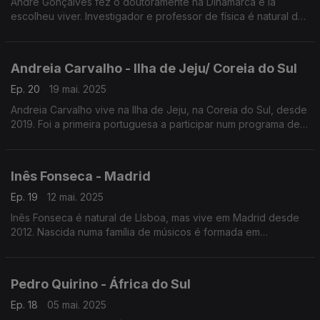
André Gonçalves fez o doutoramente na Dinamarca e lá
escolheu viver. Investigador e professor de física é natural de
Vieira do Minho. Em 2024 ganhou a bolsa Young, da Fundação
Villum, no valor de mais um milhão de euros.
Andreia Carvalho - Ilha de Jeju/ Coreia do Sul
Ep. 20
19 mai. 2025
Andreia Carvalho vive na Ilha de Jeju, na Coreia do Sul, desde
2019. Foi a primeira portuguesa a participar num programa de
intercâmbio de mestrado na Universidade de Zhuhai, na China.
Inês Fonseca - Madrid
Ep. 19
12 mai. 2025
Inês Fonseca é natural de LIsboa, mas vive em Madrid desde
2012. Nascida numa família de músicos é formada em
marketing. Foi, aliás, considerada a melhor diretora de
marketing em Espanha em 2024.
Pedro Quirino - África do Sul
Ep. 18
05 mai. 2025