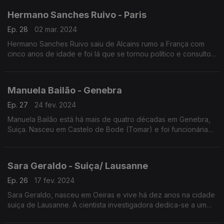
Hermano Sanches Ruivo - Paris
Ep. 28
02 mar. 2024
Hermano Sanches Ruivo saiu de Alcains rumo a França com
cinco anos de idade e foi lá que se tornou político e consultor.
Nesta altura trabalha na preparação da 33ª edição dos Jogos
Olímpicos de Verão este ano em Paris.
Manuela Bailão - Genebra
Ep. 27
24 fev. 2024
Manuela Bailão está há mais de quatro décadas em Genebra,
Suiça. Nasceu em Castelo de Bode (Tomar) e foi funcionária
internacional nas Nações Unidas onde viveu momentos de
tensão e outros de emoção.
Sara Geraldo - Suiça/ Lausanne
Ep. 26
17 fev. 2024
Sara Geraldo, nasceu em Oeiras e vive há dez anos na cidade
suiça de Lausanne. A cientista investigadora dedica-se a um
projeto familiar: um podcast de histórias para crianças intitulado