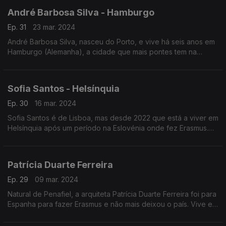
André Barbosa Silva - Hamburgo
Ep. 31
23 mar. 2024
André Barbosa Silva, nasceu do Porto, e vive há seis anos em
Hamburgo (Alemanha), a cidade que mais pontes tem na
Europa. É especialista em gestão da cadeia de abastecimento
em aero estruturas na Airbus.
Sofia Santos - Helsínquia
Ep. 30
16 mar. 2024
Sofia Santos é de Lisboa, mas desde 2022 que está a viver em
Helsínquia após um período na Eslovénia onde fez Erasmus.
Trabalha como educadora de infância e, nesta altura é
também embaixadora da Futurália.
Patrícia Duarte Ferreira
Ep. 29
09 mar. 2024
Natural de Penafiel, a arquiteta Patrícia Duarte Ferreira foi para
Espanha para fazer Erasmus e não mais deixou o país. Vive em
Valência onde trabalha numa empresa de arquitetura
sustentável.