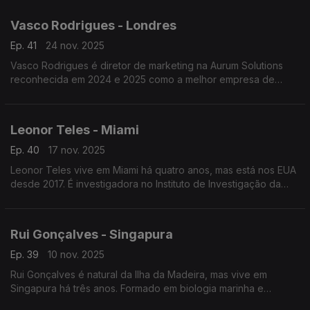
comunidades portuguesas.
Vasco Rodrigues - Londres
Ep. 41
24 nov. 2025
Vasco Rodrigues é diretor de marketing na Aurum Solutions
reconhecida em 2024 e 2025 como a melhor empresa de
tecnologia financeira do ano no Reino Unido. Natural de
Valpaços é formado em engenharia e gestão industrial.
Leonor Teles - Miami
Ep. 40
17 nov. 2025
Leonor Teles vive em Miami há quatro anos, mas está nos EUA
desde 2017. É investigadora no Instituto de Investigação da
Diabetes Tipo 1 onde, enquanto aluna de doutoramento,
investiga doenças autoimunes.
Rui Gonçalves - Singapura
Ep. 39
10 nov. 2025
Rui Gonçalves é natural da Ilha da Madeira, mas vive em
Singapura há três anos. Formado em biologia marinha e
biotecnologia é diretor do departamento de aquacultura na