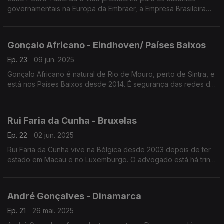
governamentais na Europa da Embraer, a Empresa Brasileira
de Aeronáutica. Natural de Lisboa, o engenheiro mecânico,
vive nos Países Baixos desde 2015.
Gonçalo Africano - Eindhoven/ Países Baixos
Ep. 23
09 jun. 2025
Gonçalo Africano é natural de Rio de Mouro, perto de Sintra, e
está nos Países Baixos desde 2014. É segurança das redes de
informática ligadas à iluminação depois de ter trabalhado na
petrolífera brasileira, Petrobrás.
Rui Faria da Cunha - Bruxelas
Ep. 22
02 jun. 2025
Rui Faria da Cunha vive na Bélgica desde 2003 depois de ter
estado em Macau e no Luxemburgo. O advogado está há trinta
anos fora de Portugal. Foi até Abril deste ano presidente da
Câmara de Comércio Belga-Portuguesa.
André Gonçalves - Dinamarca
Ep. 21
26 mai. 2025