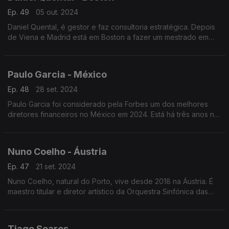
Ep. 49
05 out. 2024
Daniel Quental, é gestor e faz consultoria estratégica. Depois
de Viena e Madrid está em Boston a fazer um mestrado em
administração de empresas. É natural de Satão, no Distrito de
Viseu.
Paulo Garcia - México
Ep. 48
28 set. 2024
Paulo Garcia foi considerado pela Forbes um dos melhores
diretores financeiros no México em 2024. Está há três anos no
México, mas há mais de vinte anos que saiu de Portugal.
Nuno Coelho - Áustria
Ep. 47
21 set. 2024
Nuno Coelho, natural do Porto, vive desde 2018 na Áustria. É
maestro titular e diretor artístico da Orquestra Sinfónica das
Astúrias, mas são várias as orquestras, na Europa e nos EUA,
onde é regente.
Tiago Soares