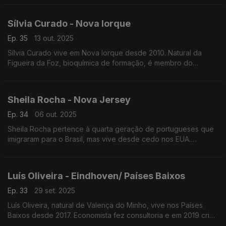
companhia de teatro bilingue "Cá e Lá".
Sílvia Curado - Nova Iorque
Ep. 35
13 out. 2025
Sílvia Curado vive em Nova Iorque desde 2010. Natural da
Figueira da Foz, bioquímica de formação, é membro do
Conselho Consultivo do Consulado Geral de Portugal em Nova
Iorque e fundadora da plataforma PORTUGUESSES.PT
Sheila Rocha - Nova Jersey
Ep. 34
06 out. 2025
Sheila Rocha pertence à quarta geração de portugueses que
imigraram para o Brasil, mas vive desde cedo nos EUA.
Formada em ciência molecular e administração de empresas
lidera atualmente equipas de ciência translacional.
Luís Oliveira - Eindhoven/ Países Baixos
Ep. 33
29 set. 2025
Luís Oliveira, natural de Valença do Minho, vive nos Países
Baixos desde 2017. Economista fez consultoria e em 2019 criou
a Aircision empresa tecnológica que inovou usando laser para