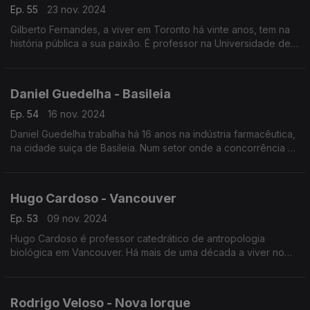
Ep. 55
23 nov. 2024
Gilberto Fernandes, a viver em Toronto há vinte anos, tem na
história pública a sua paixão. É professor na Universidade de
York, mas desenvolve vários projetos relacionados com a
diáspora portuguesa.
Daniel Guedelha - Basileia
Ep. 54
16 nov. 2024
Daniel Guedelha trabalha há 16 anos na indústria farmacêutica,
na cidade suiça de Basileia. Num setor onde a concorrência é
alta, acredita que a indústria faramacêutica pode trazer valor
acrescentado a Portugal.
Hugo Cardoso - Vancouver
Ep. 53
09 nov. 2024
Hugo Cardoso é professor catedrático de antropologia
biológica em Vancouver. Há mais de uma década a viver no
Canadá trabalha também em contexto forense ou médico-
legal. Foi já distinguido pela Real Sociedade Canadiana.
Rodrigo Veloso - Nova Iorque