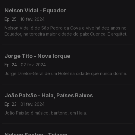
"Só mais uma história".
Nelson Vidal - Equador
Ep. 25
10 fev. 2024
Nelson Vidal é de São Pedro da Cova e vive há dez anos no
Equador, na terceira maior cidade do país: Cuenca. É arquiteto
paisagista e foi devido à crise económica em Portugal que
decidiu deixar o país.
Jorge Tito - Nova Iorque
Ep. 24
02 fev. 2024
Jorge Diretor-Geral de um Hotel na cidade que nunca dorme.
João Paixão - Haia, Países Baixos
Ep. 23
01 fev. 2024
João Paixão é músico, barítono, em Haia.
Nelson Santos - Taiwan