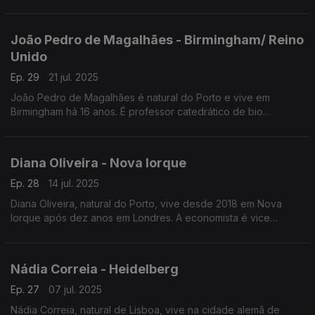
México, São Paulo e Paris, vive há sete anos em Nova Iorque
onde recupera o interior de edifícios.
João Pedro de Magalhães - Birmingham/ Reino
Unido
Ep. 29
21 jul. 2025
João Pedro de Magalhães é natural do Porto e vive em
Birmingham há 16 anos. É professor catedrático de bio
gerontologia molecular na Universidade de Birmingham.
Fundou, em Oxford, um laboratório de criopreservação.
Diana Oliveira - Nova Iorque
Ep. 28
14 jul. 2025
Diana Oliveira, natural do Porto, vive desde 2018 em Nova
Iorque após dez anos em Londres. A economista é vice
presidente para a gestão de risco corporativo no Deutsche
Bank, em Nova Iorque, e conselheira de Portugal no Mundo
desde Junho de 2025.
Nádia Correia - Heidelberg
Ep. 27
07 jul. 2025
Nádia Correia, natural de Lisboa, vive na cidade alemã de