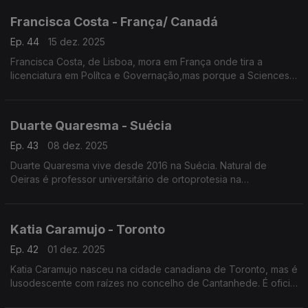
Francisca Costa - França/ Canadá
Ep. 44
15 dez. 2025
Francisca Costa, de Lisboa, mora em França onde tira a
licenciatura em Polítca e Governação,mas porque a Sciences
Po obriga fazer um ano no exterior vive atualmente em
Toronto. Asilo e migração são áreas de investigação
Duarte Quaresma - Suécia
Ep. 43
08 dez. 2025
Duarte Quaresma vive desde 2016 na Suécia. Natural de
Oeiras é professor universitário de ortoprotesia na
Universidade de Jonkoping. Desenvolve um projeto inovador
de dispositivos para mover cotovelos e mãos em pessoas que
tenham sofrido um AVC.
Katia Caramujo - Toronto
Ep. 42
01 dez. 2025
Katia Caramujo nasceu na cidade canadiana de Toronto, mas é
lusodescente com raízes no concelho de Cantanhede. É oficial
de justiça no Tribunal Superior de Ontário e conselheira das