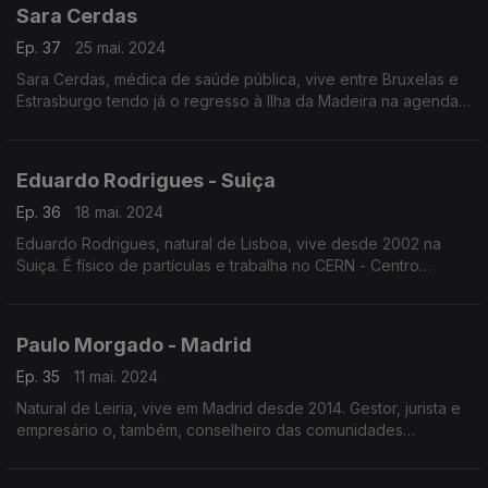
Sara Cerdas
Ep. 37
25 mai. 2024
Sara Cerdas, médica de saúde pública, vive entre Bruxelas e
Estrasburgo tendo já o regresso à Ilha da Madeira na agenda
A eurodeputada liderou várias negociações e para descontrair
faz ju-jitsu na vertente de defesa pessoal.
Eduardo Rodrigues - Suiça
Ep. 36
18 mai. 2024
Eduardo Rodrigues, natural de Lisboa, vive desde 2002 na
Suiça. É físico de partículas e trabalha no CERN - Centro
Europeu para a Investigação Nuclear no maior e mais
poderoso acelerador de partículas do mundo.
Paulo Morgado - Madrid
Ep. 35
11 mai. 2024
Natural de Leiria, vive em Madrid desde 2014. Gestor, jurista e
empresário o, também, conselheiro das comunidades
portuguesas diz viver na Península Ibérica por isso não pensa
num regresso definitivo a Portugal.