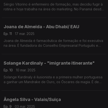
Sérgio Vitorino é enfermeiro de formação, mas decidiu fugir à
rotina e hoje trabalha na área do marketing. No Panamá desde
2020 é o único português líder de negócios, na área dos
dispositivos médicos, na América Latina.
Joana de Almeida - Abu Dhabi/ EAU
Ep. 11
17 mar. 2025
Joana de Almeida é farmacêutica de formação e foi executiva
na área. É fundadora do Conselho Empresarial Português e
membro do Conselho da Diáspora Portuguesa em Abu Dhabi,
onde vive desde 2020.
Solange Kardinaly - "imigrante itinerante"
Ep. 10
10 mar. 2025
Solange Kardinaly é ilusionista e a primeira mulher portuguesa
a ganhar um Mandrake de Ouro, os Óscares da magia. É de
Leiria, mas vive mais tempo no estrangeiro que em Portugal.
Troca 25 vezes de roupa apenas num minuto.
Ângela Silva - Valais/Suiça
Ep. 9
03 mar. 2025