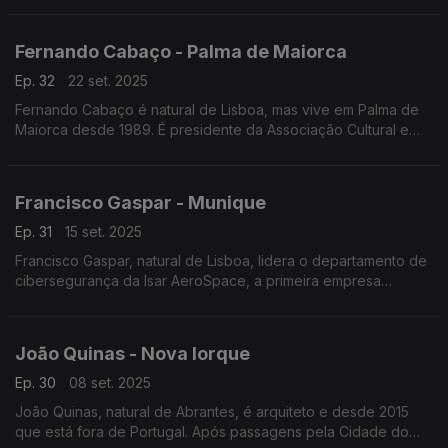
transmitir dados através do ar, sem fios.
Fernando Cabaço - Palma de Maiorca
Ep. 32
22 set. 2025
Fernando Cabaço é natural de Lisboa, mas vive em Palma de
Maiorca desde 1989. É presidente da Associação Cultural e
Recreativa Casa Portuguesa e fundador da Câmara do
Comércio Luso-Balear. Está já reformado.
Francisco Gaspar - Munique
Ep. 31
15 set. 2025
Francisco Gaspar, natural de Lisboa, lidera o departamento de
cibersegurança da Isar AeroSpace, a primeira empresa
espacial comercial europeia a lançar um foguete orbital da
Europa continental. Vive em Munique desde 2019
João Quinas - Nova Iorque
Ep. 30
08 set. 2025
João Quinas, natural de Abrantes, é arquiteto e desde 2015
que está fora de Portugal. Após passagens pela Cidade do