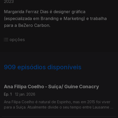
2023
Margarida Ferraz Dias é designer gráfica
(especializada em Branding e Marketing) e trabalha
para a BeZero Carbon.
opções
909
episódios disponíveis
878855
852918
833707
811308
781705
757780
743895
739714
Ana Filipa Coelho - Suíça/ Guine Conacry
Ep. 1
12 jan. 2026
Ana Filipa Coelho é natural de Espinho, mas em 2015 foi viver
para a Suíça. Atualmente divide o seu tempo entre Lausanne e
a Guiné Conacry. É médica dentista e trabalha na ONG de
ajuda humanitária Misty Ships.