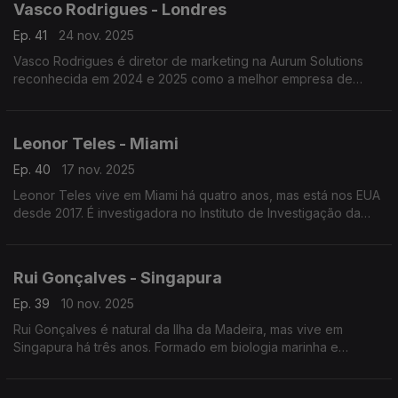
Vasco Rodrigues - Londres
Ep. 41
24 nov. 2025
Vasco Rodrigues é diretor de marketing na Aurum Solutions
reconhecida em 2024 e 2025 como a melhor empresa de
tecnologia financeira do ano no Reino Unido. Natural de
Valpaços é formado em engenharia e gestão industrial.
Leonor Teles - Miami
Ep. 40
17 nov. 2025
Leonor Teles vive em Miami há quatro anos, mas está nos EUA
desde 2017. É investigadora no Instituto de Investigação da
Diabetes Tipo 1 onde, enquanto aluna de doutoramento,
investiga doenças autoimunes.
Rui Gonçalves - Singapura
Ep. 39
10 nov. 2025
Rui Gonçalves é natural da Ilha da Madeira, mas vive em
Singapura há três anos. Formado em biologia marinha e
biotecnologia é diretor do departamento de aquacultura na
Agência Alimentar de Singapura.