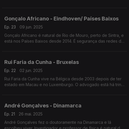
de Aeronáutica. Natural de Lisboa, o engenheiro mecânico,
vive nos Países Baixos desde 2015.
Gonçalo Africano - Eindhoven/ Países Baixos
Ep. 23
09 jun. 2025
Gonçalo Africano é natural de Rio de Mouro, perto de Sintra, e
está nos Países Baixos desde 2014. É segurança das redes de
informática ligadas à iluminação depois de ter trabalhado na
petrolífera brasileira, Petrobrás.
Rui Faria da Cunha - Bruxelas
Ep. 22
02 jun. 2025
Rui Faria da Cunha vive na Bélgica desde 2003 depois de ter
estado em Macau e no Luxemburgo. O advogado está há trinta
anos fora de Portugal. Foi até Abril deste ano presidente da
Câmara de Comércio Belga-Portuguesa.
André Gonçalves - Dinamarca
Ep. 21
26 mai. 2025
André Gonçalves fez o doutoramente na Dinamarca e lá
escolheu viver. Investigador e professor de física é natural de