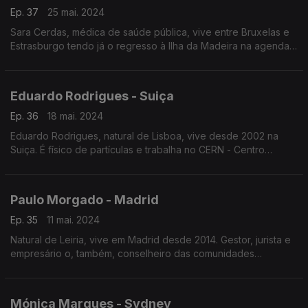
Ep. 37
25 mai. 2024
Sara Cerdas, médica de saúde pública, vive entre Bruxelas e
Estrasburgo tendo já o regresso à Ilha da Madeira na agenda
A eurodeputada liderou várias negociações e para descontrair
faz ju-jitsu na vertente de defesa pessoal.
Eduardo Rodrigues - Suiça
Ep. 36
18 mai. 2024
Eduardo Rodrigues, natural de Lisboa, vive desde 2002 na
Suiça. É físico de partículas e trabalha no CERN - Centro
Europeu para a Investigação Nuclear no maior e mais
poderoso acelerador de partículas do mundo.
Paulo Morgado - Madrid
Ep. 35
11 mai. 2024
Natural de Leiria, vive em Madrid desde 2014. Gestor, jurista e
empresário o, também, conselheiro das comunidades
portuguesas diz viver na Península Ibérica por isso não pensa
num regresso definitivo a Portugal.
Mónica Marques - Sydney