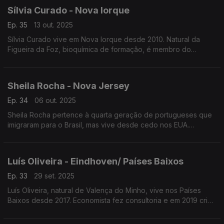
Sílvia Curado - Nova Iorque
Ep. 35
13 out. 2025
Sílvia Curado vive em Nova Iorque desde 2010. Natural da
Figueira da Foz, bioquímica de formação, é membro do
Conselho Consultivo do Consulado Geral de Portugal em Nova
Iorque e fundadora da plataforma PORTUGUESSES.PT
Sheila Rocha - Nova Jersey
Ep. 34
06 out. 2025
Sheila Rocha pertence à quarta geração de portugueses que
imigraram para o Brasil, mas vive desde cedo nos EUA.
Formada em ciência molecular e administração de empresas
lidera atualmente equipas de ciência translacional.
Luís Oliveira - Eindhoven/ Países Baixos
Ep. 33
29 set. 2025
Luís Oliveira, natural de Valença do Minho, vive nos Países
Baixos desde 2017. Economista fez consultoria e em 2019 criou
a Aircision empresa tecnológica que inovou usando laser para
transmitir dados através do ar, sem fios.