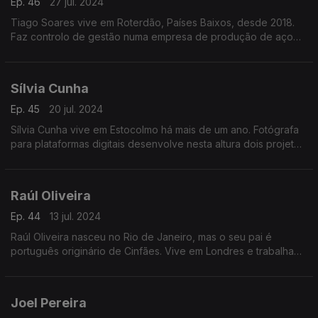
Ep. 46
27 jul. 2024
Tiago Soares vive em Roterdão, Países Baixos, desde 2018.
Faz controlo de gestão numa empresa de produção de aço
estando ligado aos mercados africanos da Nígéria e África do
Sul. É conselheiro das comunidades portuguesas
Sílvia Cunha
Ep. 45
20 jul. 2024
Sílvia Cunha vive em Estocolmo há mais de um ano. Fotógrafa
para plataformas digitais desenvolve nesta altura dois projetos:
"Piúga" uma coleção de meias e "Empirium" para desmistificar
a compra de brinquedos sexuais.
Raúl Oliveira
Ep. 44
13 jul. 2024
Raúl Oliveira nasceu no Rio de Janeiro, mas o seu pai é
português originário de Cinfães. Vive em Londres e trabalha
na Sky TV como engenheiro de sistemas de conteúdo. Tem
família no Porto que visita regularmente.
Joel Pereira