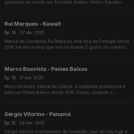
genómica do mundo nos Emirados Árabes Unidos. Estudou
bioquímica, "passou" pela neurobiologia e nesta altura é
bioinformático no estudo do genoma humano.
Rui Marques - Kuwait
Ep. 14
07 abr. 2025
Natural de Gondomar Rui Marques está fora de Portugal desde
2018. Há ano e meio que vive no Kuwait. É gestor de comércio
internacional numa empresa do ramo da transição energética.
Marco Boavista - Países Baixos
Ep. 13
31 mar. 2025
Marco Boavista, natural da Golegâ, é equitador profissional e
está nos Países Baixos desde 2018. Ensina, compete e
transaciona cavalos. Dirige um picadeiro reconhecido como
especialista em cavalos ibéricos.
Sérgio Vitorino - Panamá
Ep. 12
24 mar. 2025
Sérgio Vitorino é enfermeiro de formação, mas decidiu fugir à