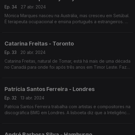
Ep. 34
27 abr. 2024
Mónica Marques nasceu na Austrália, mas cresceu em Setúbal.
É terapeuta ocupacional e ensina português a estrangeiros. Na
internet esta luso-descendente desenvolve dois podcasts no
âmbito do ensino do português.
Catarina Freitas - Toronto
Ep. 33
20 abr. 2024
Catarina Freitas, natural de Tomar, está há mais de uma década
no Canadá para onde foi após três anos em Timor Leste. Faz a
gestão de ensaios clínicos para a região das Américas na área
da atrofia muscular espinhal
Patrícia Santos Ferreira - Londres
Ep. 32
13 abr. 2024
Patrícia Santos Ferreira trabalha com artistas e compositores na
discográfica BMG em Londres. A lisboeta diz que a Inteligência
Artificial pode beneficiar o trabalho dos artistas, mas é
necessária legislação.
André Barbosa Silva - Hamburgo