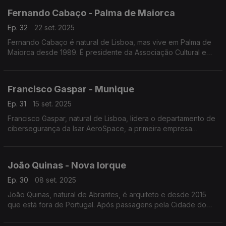
Fernando Cabaço - Palma de Maiorca
Ep. 32
22 set. 2025
Fernando Cabaço é natural de Lisboa, mas vive em Palma de
Maiorca desde 1989. É presidente da Associação Cultural e
Recreativa Casa Portuguesa e fundador da Câmara do
Comércio Luso-Balear. Está já reformado.
Francisco Gaspar - Munique
Ep. 31
15 set. 2025
Francisco Gaspar, natural de Lisboa, lidera o departamento de
cibersegurança da Isar AeroSpace, a primeira empresa
espacial comercial europeia a lançar um foguete orbital da
Europa continental. Vive em Munique desde 2019
João Quinas - Nova Iorque
Ep. 30
08 set. 2025
João Quinas, natural de Abrantes, é arquiteto e desde 2015
que está fora de Portugal. Após passagens pela Cidade do
México, São Paulo e Paris, vive há sete anos em Nova Iorque
onde recupera o interior de edifícios.