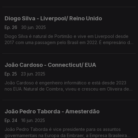
Espanha. É investigadora no Instituto Alemão do Cancro onde
trabalha para descobrir vacinas contra a doença.
Diogo Silva - Liverpool/ Reino Unido
Ep. 26
30 jun. 2025
Diogo Silva é natural de Portimão e vive em Liverpool desde
2017 com uma passagem pelo Brasil em 2022. É empresário da
restauração e pizzaiolo, domina a arte da pizza napolitana
Património Imaterial da Humanidade.
João Cardoso - Connecticut/ EUA
Ep. 25
23 jun. 2025
João Cardoso é engenheiro informático e está desde 2023
nos EUA. Natural de Coimbra, viveu e cresceu em Oliveira de
Azeméis. Trabalha na única empresa tecnológica com licença
para operar como um banco.
João Pedro Taborda - Amesterdão
Ep. 24
16 jun. 2025
João Pedro Taborda é vice presidente para os assuntos
governamentais na Europa da Embraer, a Empresa Brasileira