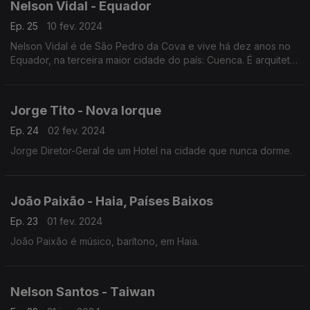
Nelson Vidal - Equador
Ep. 25
10 fev. 2024
Nelson Vidal é de São Pedro da Cova e vive há dez anos no
Equador, na terceira maior cidade do país: Cuenca. É arquiteto
paisagista e foi devido à crise económica em Portugal que
decidiu deixar o país.
Jorge Tito - Nova Iorque
Ep. 24
02 fev. 2024
Jorge Diretor-Geral de um Hotel na cidade que nunca dorme.
João Paixão - Haia, Países Baixos
Ep. 23
01 fev. 2024
João Paixão é músico, barítono, em Haia.
Nelson Santos - Taiwan