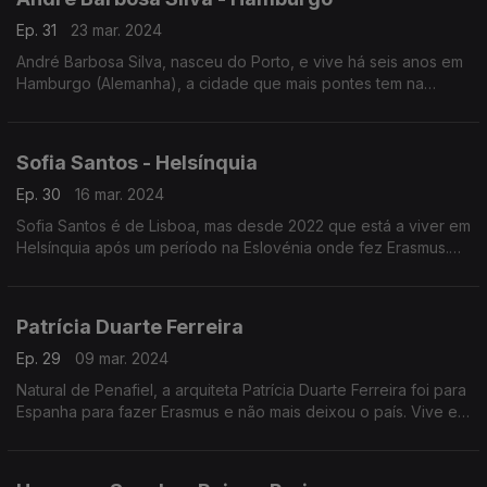
Ep. 31
23 mar. 2024
André Barbosa Silva, nasceu do Porto, e vive há seis anos em
Hamburgo (Alemanha), a cidade que mais pontes tem na
Europa. É especialista em gestão da cadeia de abastecimento
em aero estruturas na Airbus.
Sofia Santos - Helsínquia
Ep. 30
16 mar. 2024
Sofia Santos é de Lisboa, mas desde 2022 que está a viver em
Helsínquia após um período na Eslovénia onde fez Erasmus.
Trabalha como educadora de infância e, nesta altura é
também embaixadora da Futurália.
Patrícia Duarte Ferreira
Ep. 29
09 mar. 2024
Natural de Penafiel, a arquiteta Patrícia Duarte Ferreira foi para
Espanha para fazer Erasmus e não mais deixou o país. Vive em
Valência onde trabalha numa empresa de arquitetura
sustentável.