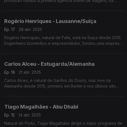
profissão fundou a primeira agência online de viagens, na
Europa, para turismo de surf. É guia de viagens especializado
em safaris e destinos exóticos.
Rogério Henriques - Lausanne/Suíça
Ep. 17
28 abr. 2025
Rogério Henriques, natural de Fafe, está na Suíça desde 2015.
Engenheiro biomédico e empreendedor, fundou uma empresa
de bioimpressão 3D ligada à biomedicina trabalhando com a
Cruz Vermelha Internacional e com a ONU.
Carlos Alceu - Estugarda/Alemanha
Ep. 16
21 abr. 2025
Carlos Alceu, é natural de Sanfins do Douro, mas vive na
Alemanha desde 2015, primeiro em Berlim e nos últimos oito
anos em Estugarda. É economista e responsável pela gestão
da logística do Grupo Visabeira na Alemanha.
Tiago Magalhães - Abu Dhabi
Ep. 15
14 abr. 2025
Natural do Porto, Tiago Magalhães dirige o maior programa de