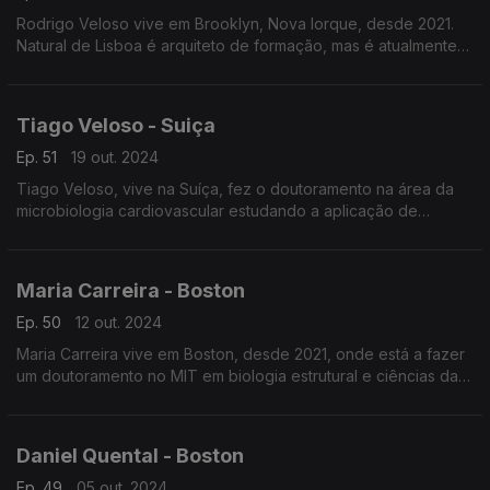
Rodrigo Veloso vive em Brooklyn, Nova Iorque, desde 2021.
Natural de Lisboa é arquiteto de formação, mas é atualmente
ilustrador, designer e artista plástico. A IA vai ajudar, e muito, na
evolução da parte criativa.
Tiago Veloso - Suiça
Ep. 51
19 out. 2024
Tiago Veloso, vive na Suíça, fez o doutoramento na área da
microbiologia cardiovascular estudando a aplicação de
dispositivos médicos em válvulas cardíacas com infeção por
bactérias. Um estudo já com aplicação prática.
Maria Carreira - Boston
Ep. 50
12 out. 2024
Maria Carreira vive em Boston, desde 2021, onde está a fazer
um doutoramento no MIT em biologia estrutural e ciências da
computação. Uma investigação que poderá ser aplicada no
desenvolvimento mais eficaz de medicamentos
Daniel Quental - Boston
Ep. 49
05 out. 2024