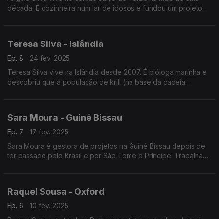
década. É cozinheira num lar de idosos e fundou um projeto
de ajuda a crianças com deficiências e doenças raras, "As
Meninas da Suiça".
Teresa Silva - Islândia
Ep. 8
24 fev. 2025
Teresa Silva vive na Islândia desde 2007. É bióloga marinha e
descobriu que a população de krill (na base da cadeia
alimentar) diminuiu 70% no Atlântico. Trabalha no Instituto de
Investigação Marinha da Islândia.
Sara Moura - Guiné Bissau
Ep. 7
17 fev. 2025
Sara Moura é gestora de projetos na Guiné Bissau depois de
ter passado pelo Brasil e por São Tomé e Príncipe. Trabalha
para a capacitação dos jovens através da leitura num projeto
financiado pelo Instituto Camões.
Raquel Sousa - Oxford
Ep. 6
10 fev. 2025