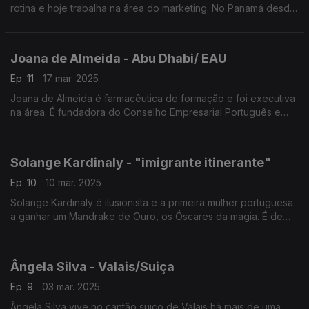
rotina e hoje trabalha na área do marketing. No Panamá desde
2020 é o único português líder de negócios, na área dos
dispositivos médicos, na América Latina.
Joana de Almeida - Abu Dhabi/ EAU
Ep. 11
17 mar. 2025
Joana de Almeida é farmacêutica de formação e foi executiva
na área. É fundadora do Conselho Empresarial Português e
membro do Conselho da Diáspora Portuguesa em Abu Dhabi,
onde vive desde 2020.
Solange Kardinaly - "imigrante itinerante"
Ep. 10
10 mar. 2025
Solange Kardinaly é ilusionista e a primeira mulher portuguesa
a ganhar um Mandrake de Ouro, os Óscares da magia. É de
Leiria, mas vive mais tempo no estrangeiro que em Portugal.
Troca 25 vezes de roupa apenas num minuto.
Ângela Silva - Valais/Suiça
Ep. 9
03 mar. 2025
Ângela Silva vive no cantão suiço de Valais há mais de uma