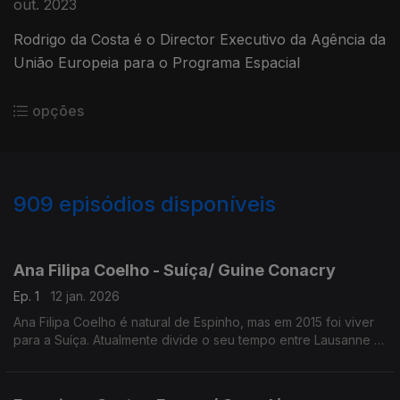
out. 2023
Rodrigo da Costa é o Director Executivo da Agência da
União Europeia para o Programa Espacial
opções
909
episódios disponíveis
878855
852918
833707
811308
781705
757780
743895
739714
Ana Filipa Coelho - Suíça/ Guine Conacry
Ep. 1
12 jan. 2026
Ana Filipa Coelho é natural de Espinho, mas em 2015 foi viver
para a Suíça. Atualmente divide o seu tempo entre Lausanne e
a Guiné Conacry. É médica dentista e trabalha na ONG de
ajuda humanitária Misty Ships.