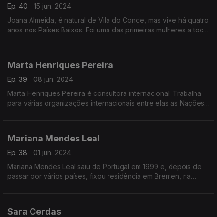
Ep. 40
15 jun. 2024
Joana Almeida, é natural de Vila do Conde, mas vive há quatro
anos nos Países Baixos. Foi uma das primeiras mulheres a tocar
viola de fado e a fundar o primeiro quarteto de fado, musical,
de mulheres em Portugal.
Marta Henriques Pereira
Ep. 39
08 jun. 2024
Marta Henriques Pereira é consultora internacional. Trabalha
para várias organizações internacionais entre elas as Nações
Unidas e a União Europeia. Na RDP Internacional é a autora do
programa "Caminhos Globais".
Mariana Mendes Leal
Ep. 38
01 jun. 2024
Mariana Mendes Leal saiu de Portugal em 1999 e, depois de
passar por vários países, fixou residência em Bremen, na
Alemanha. É engenheira de estruturas de satélites na terceira
maior empresa de satélites da Europa.
Sara Cerdas