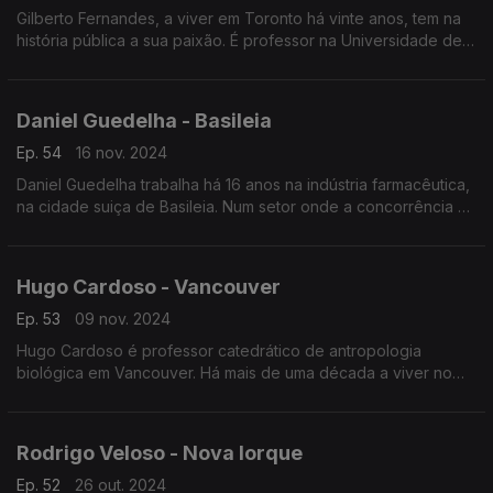
Gilberto Fernandes, a viver em Toronto há vinte anos, tem na
história pública a sua paixão. É professor na Universidade de
York, mas desenvolve vários projetos relacionados com a
diáspora portuguesa.
Daniel Guedelha - Basileia
Ep. 54
16 nov. 2024
Daniel Guedelha trabalha há 16 anos na indústria farmacêutica,
na cidade suiça de Basileia. Num setor onde a concorrência é
alta, acredita que a indústria faramacêutica pode trazer valor
acrescentado a Portugal.
Hugo Cardoso - Vancouver
Ep. 53
09 nov. 2024
Hugo Cardoso é professor catedrático de antropologia
biológica em Vancouver. Há mais de uma década a viver no
Canadá trabalha também em contexto forense ou médico-
legal. Foi já distinguido pela Real Sociedade Canadiana.
Rodrigo Veloso - Nova Iorque
Ep. 52
26 out. 2024