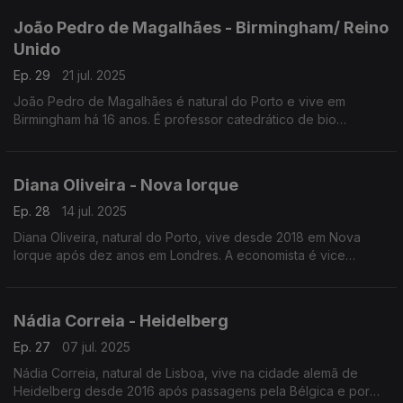
João Pedro de Magalhães - Birmingham/ Reino
Unido
Ep. 29
21 jul. 2025
João Pedro de Magalhães é natural do Porto e vive em
Birmingham há 16 anos. É professor catedrático de bio
gerontologia molecular na Universidade de Birmingham.
Fundou, em Oxford, um laboratório de criopreservação.
Diana Oliveira - Nova Iorque
Ep. 28
14 jul. 2025
Diana Oliveira, natural do Porto, vive desde 2018 em Nova
Iorque após dez anos em Londres. A economista é vice
presidente para a gestão de risco corporativo no Deutsche
Bank, em Nova Iorque, e conselheira de Portugal no Mundo
desde Junho de 2025.
Nádia Correia - Heidelberg
Ep. 27
07 jul. 2025
Nádia Correia, natural de Lisboa, vive na cidade alemã de
Heidelberg desde 2016 após passagens pela Bélgica e por