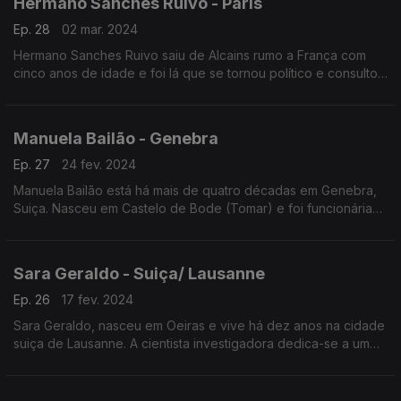
Hermano Sanches Ruivo - Paris
Ep. 28
02 mar. 2024
Hermano Sanches Ruivo saiu de Alcains rumo a França com
cinco anos de idade e foi lá que se tornou político e consultor.
Nesta altura trabalha na preparação da 33ª edição dos Jogos
Olímpicos de Verão este ano em Paris.
Manuela Bailão - Genebra
Ep. 27
24 fev. 2024
Manuela Bailão está há mais de quatro décadas em Genebra,
Suiça. Nasceu em Castelo de Bode (Tomar) e foi funcionária
internacional nas Nações Unidas onde viveu momentos de
tensão e outros de emoção.
Sara Geraldo - Suiça/ Lausanne
Ep. 26
17 fev. 2024
Sara Geraldo, nasceu em Oeiras e vive há dez anos na cidade
suiça de Lausanne. A cientista investigadora dedica-se a um
projeto familiar: um podcast de histórias para crianças intitulado
"Só mais uma história".