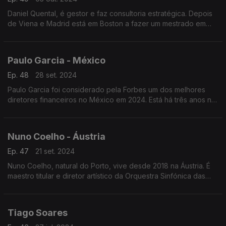
Daniel Quental, é gestor e faz consultoria estratégica. Depois
de Viena e Madrid está em Boston a fazer um mestrado em
administração de empresas. É natural de Satão, no Distrito de
Viseu.
Paulo Garcia - México
Ep. 48
28 set. 2024
Paulo Garcia foi considerado pela Forbes um dos melhores
diretores financeiros no México em 2024. Está há três anos no
México, mas há mais de vinte anos que saiu de Portugal.
Nuno Coelho - Áustria
Ep. 47
21 set. 2024
Nuno Coelho, natural do Porto, vive desde 2018 na Áustria. É
maestro titular e diretor artístico da Orquestra Sinfónica das
Astúrias, mas são várias as orquestras, na Europa e nos EUA,
onde é regente.
Tiago Soares