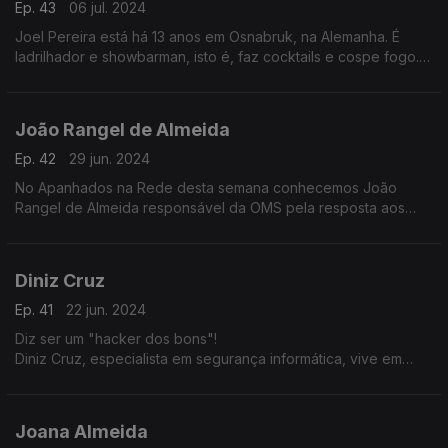
Ep. 43
06 jul. 2024
Joel Pereira está há 13 anos em Osnabruk, na Alemanha. É
ladrilhador e showbarman, isto é, faz cocktails e cospe fogo.
Diz-se satisfeito com o que conseguiu na Alemanha e não
pretende regressar a Portugal.
João Rangel de Almeida
Ep. 42
29 jun. 2024
No Apanhados na Rede desta semana conhecemos João
Rangel de Almeida responsável da OMS pela resposta aos
surtos de cólera que surgem no mundo. Vive em Genebra e
adorava regressar a Portugal.
Diniz Cruz
Ep. 41
22 jun. 2024
Diz ser um "hacker dos bons"!
Diniz Cruz, especialista em segurança informática, vive em
Londres. Revela segredos sobre como ter uma maior
segurança no computador e as vantagens e desvantagens da
Inteligência Artificial.
Joana Almeida