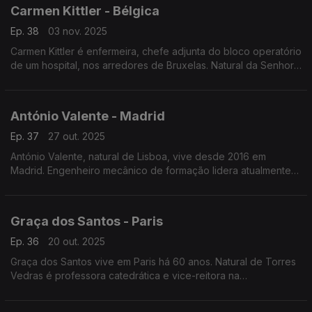
Carmen Kittler - Bélgica
Ep. 38
03 nov. 2025
Carmen Kittler é enfermeira, chefe adjunta do bloco operatório
de um hospital, nos arredores de Bruxelas. Natural da Senhora
da Hora, saiu de Portugal em 2008 para Tenerife, Espanha,
onde esteve durante treze anos.
António Valente - Madrid
Ep. 37
27 out. 2025
António Valente, natural de Lisboa, vive desde 2016 em
Madrid. Engenheiro mecânico de formação lidera atualmente
um projeto de inovação e redução de custos no fabrico
estrutural de comboios na multinacional alemã Knorr-Bremse.
Graça dos Santos - Paris
Ep. 36
20 out. 2025
Graça dos Santos vive em Paris há 60 anos. Natural de Torres
Vedras é professora catedrática e vice-reitora na
Universidade Paris-Nanterre. Atriz e encenadora fundou a
companhia de teatro bilingue "Cá e Lá".