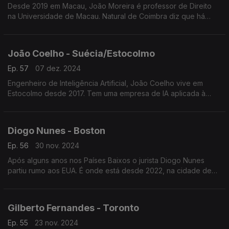
Desde 2019 em Macau, João Moreira é professor de Direito
na Universidade de Macau. Natural de Coimbra diz que há
cada vez mais pessoas interessadas em aprender a falar
português.
João Coelho - Suécia/Estocolmo
Ep. 57
07 dez. 2024
Engenheiro de Inteligência Artificial, João Coelho vive em
Estocolmo desde 2017. Tem uma empresa de IA aplicada à
educação setor que considera poder ser rentabilizado tanto
por alunos como por professores com ajuda da IA
Diogo Nunes - Boston
Ep. 56
30 nov. 2024
Após alguns anos nos Países Baixos o jurista Diogo Nunes
partiu rumo aos EUA. É onde está desde 2022, na cidade de
Boston. Trabalha na empresa líder mundial de iluminação LED.
Gilberto Fernandes - Toronto
Ep. 55
23 nov. 2024