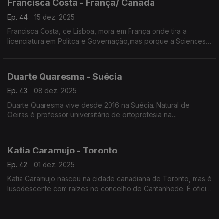
Francisca Costa - França/ Canadá
Ep. 44
15 dez. 2025
Francisca Costa, de Lisboa, mora em França onde tira a
licenciatura em Polítca e Governação,mas porque a Sciences
Po obriga fazer um ano no exterior vive atualmente em
Toronto. Asilo e migração são áreas de investigação
Duarte Quaresma - Suécia
Ep. 43
08 dez. 2025
Duarte Quaresma vive desde 2016 na Suécia. Natural de
Oeiras é professor universitário de ortoprotesia na
Universidade de Jonkoping. Desenvolve um projeto inovador
de dispositivos para mover cotovelos e mãos em pessoas que
tenham sofrido um AVC.
Katia Caramujo - Toronto
Ep. 42
01 dez. 2025
Katia Caramujo nasceu na cidade canadiana de Toronto, mas é
lusodescente com raízes no concelho de Cantanhede. É oficial
de justiça no Tribunal Superior de Ontário e conselheira das
comunidades portuguesas.