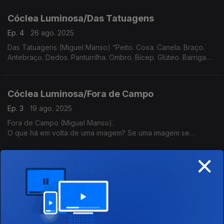
agora já extinta. Mas há também imagens
Cóclea Luminosa/Das Tatuagens
Ep. 4
26 ago. 2025
Das Tatuagens (Miguel Manso) “Peito. Coxa. Canela. Braço.
Antebraço. Dedos. Panturrilha. Ombro. Bícep. Glúteo. Barriga.
Costas. Nuca. Pé. Esterno. Mão. Tornozelo. Orelha. Rosto. Que
imagens ‘dansam’ sobre a pele?“‘
Cóclea Luminosa/Fora de Campo
Ep. 3
19 ago. 2025
Fora de Campo (Miguel Manso).
O que há em volta de uma imagem? Se uma imagem se
estendesse além do que ela mostra, o que veríamos então? E
×
se a furássemos até às entranhas, o que encontraríamos do
lado de dentro?
Cóclea Luminosa/Imagens Domésticas
Ep. 2
12 ago. 2025
Imagens Domésticas (Miguel Manso). Imagens domésticas que
as/os participantes do projeto RadioATIVIDADE partilharam ao
longo dos encontros.