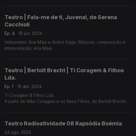
participantes do projeto radioatividade para quem o
casamento também chegou demasiado cedo
Teatro | Fala-me de ti, Juvenal, de Serena
Cacchioli
Ep. 4
18 jun. 2024
Intérpretes: Ana Maia e André Gago. Músicas, composição e
interpretação: Ana Maia
Teatro | Bertolt Brecht | Ti Coragem & Filhos
Lda.
Ep. 1
16 abr. 2024
Ti Coragem & Filhos Lda.
A partir de Mãe Coragem e os Seus Filhos, de Bertolt Brecht
Tradução: António Sousa Ribeiro;
Dramaturgia: Jorge Louraço Figueira, Marco Antonio
Teatro Radioatividade 08 Rapsódia Boémia
Rodrigues;
Encenação: Marco Antonio Rodrigues
24 ago. 2023