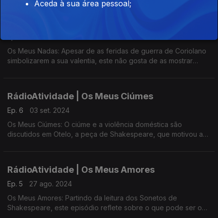
Aceda à sua área pessoal;
RádioAtividade | Os Meus Nadas
Ep. 7
10 set. 2024
Os Meus Nadas: Apesar de as feridas de guerra de Coriolano
simbolizarem a sua valentia, este não gosta de as mostrar
apenas para ganhar a boa vontade do povo. ...
RádioAtividade | Os Meus Ciúmes
Ep. 6
03 set. 2024
Os Meus Ciúmes: O ciúme e a violência doméstica são
discutidos em Otelo, a peça de Shakespeare, que motivou a
escrita deste episódio. Aqui os participantes do projeto
radioatividade partem desta peça para refletirem...
RádioAtividade | Os Meus Amores
Ep. 5
27 ago. 2024
Os Meus Amores: Partindo da leitura dos Sonetos de
Shakespeare, este episódio reflete sobre o que pode ser o
amor e como é este vivido e lembrado pelos participantes do