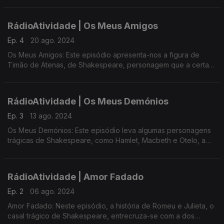
projeto radioatividade
RádioAtividade | Os Meus Amigos
Ep. 4
20 ago. 2024
Os Meus Amigos: Este episódio apresenta-nos a figura de
Timão de Atenas, de Shakespeare, personagem que a certa
altura compreende que ter muitos amigos é o mesmo que não
ter nenhum. ...
RádioAtividade | Os Meus Demónios
Ep. 3
13 ago. 2024
Os Meus Demónios: Este episódio leva algumas personagens
trágicas de Shakespeare, como Hamlet, Macbeth e Otelo, a
uma sessão de terapia, na qual as histórias de cada
personagem se cruzam com as histórias dos participantes do
projeto radioatividade.
RádioAtividade | Amor Fadado
Ep. 2
06 ago. 2024
Amor Fadado: Neste episódio, a história de Romeu e Julieta, o
casal trágico de Shakespeare, entrecruza-se com a dos