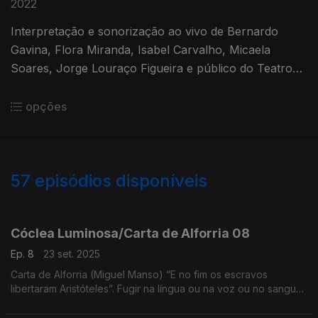
2022
Interpretação e sonorização ao vivo de Bernardo
Gavina, Flora Miranda, Isabel Carvalho, Micaela
Soares, Jorge Louraço Figueira e público do Teatro
Nacional São João (Porto). Realização de Belmiro
Ribeiro.
opções
57
episódios disponíveis
792139
708708
Cóclea Luminosa/Carta de Alforria 08
Ep. 8
23 set. 2025
Carta de Alforria (Miguel Manso) “E no fim os escravos
libertaram Aristóteles”. Fugir na língua ou na voz ou no sangue.
A cabeça é um vasto universo e o silêncio uma sintaxe
próxima da extinção. ...