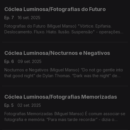
Cóclea Luminosa/Fotografias do Futuro
Ep. 7
16 set. 2025
Fotografias do Futuro (Miguel Manso) "Vórtice. Epifania.
Deslocamento. Fluxo. Hiato. Ilusão. Suspensão" - operações
para arriscar navegar no tempo. Neste episódio viramos a
objetiva da nossa câmara fotográfica para o tem
Cóclea Luminosa/Nocturnos e Negativos
Ep. 6
09 set. 2025
Nocturnos e Negativos (Miguel Manso) “Do not go gentle into
that good night” de Dylan Thomas. “Dark was the night” de
Blind Willie Johnson. “Rabia, rabia contra la muerta de la luz!”. ...
Cóclea Luminosa/Fotografias Memorizadas
Ep. 5
02 set. 2025
Fotografias Memorizadas (Miguel Manso) É comum associar-se
fotografia e memória. “Para mais tarde recordar” - dizia o
slogan publicitário de uma antiga marca de filme fotográfico,