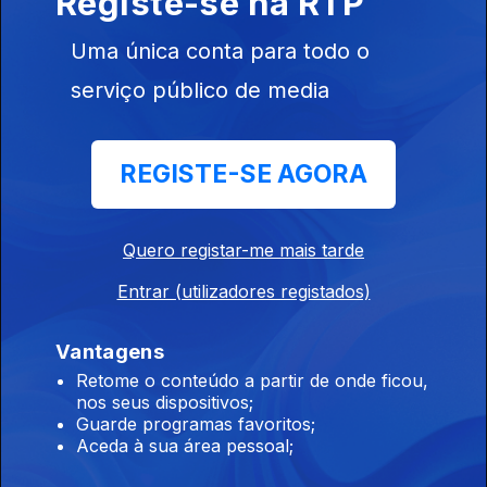
Registe-se na RTP
Pezinhos à Lareira - Texto de Cecília Ferreira.
Voz de Cecília Ferreira. Realização de
Uma única conta para todo o
Bernardo Gavina. Coordenação de Belmiro
serviço público de media
Ribeiro, Jorge Louraço Figueira e Sofia
Saldanha. Uma produção CEDA Centro de
Dramaturgia e Argumento com o apoio da
ESMAE.
REGISTE-SE AGORA
27 mar. 2020
Quero registar-me mais tarde
Tia Maria - Texto de Flora Miranda. Voz de
Entrar (utilizadores registados)
Flora Miranda e Sofia Príncipe. Realização de
Sofia Saldanha. Coordenação de Belmiro
Vantagens
Ribeiro, Jorge Louraço Figueira e Sofia
Retome o conteúdo a partir de onde ficou,
Saldanha. Uma produção CEDA Centro de
nos seus dispositivos;
Dramaturgia e Argumento com o apoio da
Guarde programas favoritos;
Aceda à sua área pessoal;
ESMAE.
20 mar. 2020