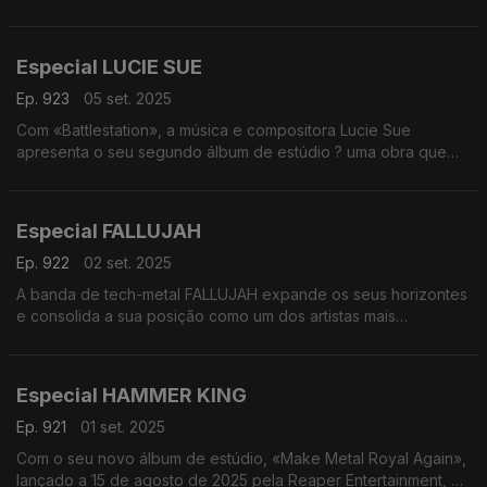
Folk Records. Este novo álbum sucede a
Primal Fear - Eden
«Pagan», editado em 2022. A conversa é com Adaya e
Michael Schenker - Don't Sell Your Soul
Stephan.
Especial LUCIE SUE
Alinhamento:
Ep. 923
05 set. 2025
Faun - Belladonna
Com «Battlestation», a música e compositora Lucie Sue
Entrevista com Faun
apresenta o seu segundo álbum de estúdio ? uma obra que
Faun - Alfar
combina de forma impressionante a sua história pessoal, a sua
Katí Ran - UNNR Mindbeach
versatilidade musical e a sua determinação.
Wardruna - Kvitravn
Lucie Sue é mãe de dois filhos, recém-divorciada e, além da
Especial FALLUJAH
música, trabalha como diretora artística. A música acompanha-a
desde a infância: domina o violoncelo e teve formação
Ep. 922
02 set. 2025
clássica, mas a sua paixão sempre foi o rock e o
A banda de tech-metal FALLUJAH expande os seus horizontes
metal. Após anos em que circunstâncias pessoais a mantiveram
e consolida a sua posição como um dos artistas mais
afastada dos palcos, lançou o seu álbum de estreia, «To Sing
empolgantes dos Estados Unidos no seu novo álbum,
in French», em 2023. Agora, segue-se um novo capítulo com
«Xenotaph», lançado pela Nuclear Blast Records.
«Battlestation».
Para falar sobre este sexto disco de estúdio, a conversa é
Especial HAMMER KING
com o vocalista Kyle Schaefer.
Alinhamento:
Ep. 921
01 set. 2025
Lucie Sue - Battlestation
Alinhamento:
Entrevista com Lucie Sue
Com o seu novo álbum de estúdio, «Make Metal Royal Again»,
Fallujah - Labyrinth of Stone
Lucie Sue - Reckless
lançado a 15 de agosto de 2025 pela Reaper Entertainment, os