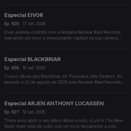
é com DarWin.
regresso a Portugal confirmado em Agosto de 2026 no festival
Milagre Metaleiro. Para sabermos mais sobre este disco, a
Alinhamento:
Especial EIVOR
conversa é com o guitarrista Greg Mackintosh.
DarWin - Loophole
Ep. 929
17 set. 2025
Entrevista DarWin
Alinhamento:
DarWin - Rising Distortion
Eivør assinou contrato com a lendária Nuclear Blast Records,
Paradise Lost - Serpent On The Cross
Dream Theater - Strange Deja Vu (live)
marcando um novo e emocionante capítulo na sua carreira
Entrevista com Greg Mackintosh
inovadora.
Paradise Lost - Lay a Wreath Upon The World
Conhecida pela sua voz poderosa, energia primitiva e
Moonspell - Vampiria (live)
composições que desafiam os géneros, Eivør a sua digressão
Especial BLACKBRIAR
europeia de 2025, que contará com a participação especial
de Ásgeir e o apoio de Elinborg - irmã de Eivør.
Ep. 928
15 set. 2025
Eivør passa por Portugal nos dias 4 e 5 de Outubro, Hard Club
O novo álbum dos Blackbriar, «A Thousand Little Deaths», foi
e República da Música, respectivamente. A conversa com é
lançado a 22 de agosto de 2025 pela Nuclear Blast Records.
Eivør.
Num disco produzido por Joost Van Den Broek, a conversa é
com a vocalista Zora e o baterista René para contarem tudo
Alinhamento:
sobre este novo trabalho da banda Neerlandesa.
Eivor - Enn
Especial ARJEN ANTHONY LUCASSEN
Entrevista com Eivor
Alinhamento:
Ep. 927
12 set. 2025
Eivor - Gaia
Blackbriar - Harpy
Wardruna - Birna
Treze anos após o seu último álbum a solo, «Lost In The New
Entrevista com Zora e René
Wardruna - Tretale
Real» Arjen está de volta com um novo lançamento a solo:
Blackbriar - My Lonely Crusade