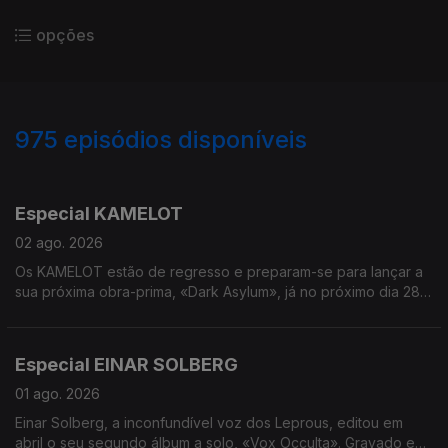
opções
975
episódios disponíveis
936346
928897
918985
908363
895392
882443
875661
868288
Especial KAMELOT
02 ago. 2026
Os KAMELOT estão de regresso e preparam-se para lançar a
sua próxima obra-prima, «Dark Asylum», já no próximo dia 28
de agosto com o carimbo da Napalm Records. Ambientado
num universo sombrio da era Neo-Vitoriana, o novo trabalho
convida-nos a cruzar os portões do «RavenHill Asylum» - uma
Especial EINAR SOLBERG
antiga catedral transformada num lugar onde a ciência, a fé e a
loucura se cruzam. Em entrevista, estivemos à conversa com o
01 ago. 2026
guitarrista Thomas Youngblood, que nos conta tudo sobre
Einar Solberg, a inconfundível voz dos Leprous, editou em
este novo capítulo da banda.
abril o seu segundo álbum a solo, «Vox Occulta». Gravado em