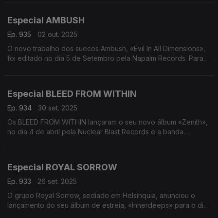
outubro. Misturando o peso do metal progressivo com
Between The Buried and Me - Absent Thereafter
modulações do Médio Oriente, precisão clássica moderna e
Especial AMBUSH
texturas eletrónicas imersivas, «Lifeblood» marca o seu
trabalho a solo mais audacioso e plenamente realizado até à
Ep. 935
02 out. 2025
data. A conversa é com Raphael Weinroth-Brown.
O novo trabalho dos suecos Ambush, «Evil In All Dimensions»,
foi editado no dia 5 de Setembro pela Napalm Records. Para
Alinhamento:
falar sobre o novo trabalho, a conversa é com o vocalista
Raphael Weinroth-Browne - Lifeblood
Oskar Jacobsson.
Entrevista com Raphael Weinroth-Browne
Raphael Weinroth-Browne - Pyre
Especial BLEED FROM WITHIN
Alinhamento:
Steve Morse Band - Break Through
Ambush - Come Angel of Night
Ep. 934
30 set. 2025
Entrevista com Oskar Jacobsson
Os BLEED FROM WITHIN lançaram o seu novo álbum «Zenith»,
Ambush - Maskirovka
no dia 4 de abril pela Nuclear Blast Records e a banda
Dolmen Gate - The Maze
regressa finalmente a Portugal na
Sintage - One With The Wind
sexta-feira, dia 3 de Outubro, para um concerto no LAV -
Phantom Spell - Evil Hand
Lisboa ao Vivo. Aproveitando o início da digressão, a
Especial ROYAL SORROW
conversa é com o baterista Ali Richardson.
Ep. 933
26 set. 2025
Alinhamento:
O grupo Royal Sorrow, sediado em Helsínquia, anunciou o
Bleed From Within - In Place Of Your Halo
lançamento do seu álbum de estreia, «Innerdeeps» para o dia
Entrevista com Ali Richardson
26 de Setembro através da InsideOut Music.