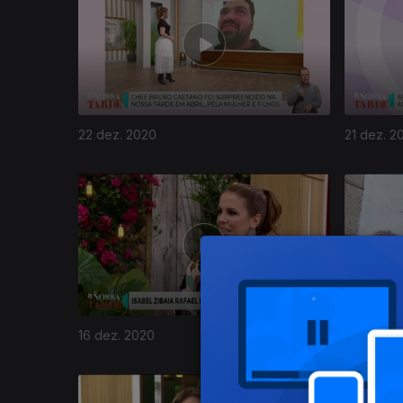
22 dez. 2020
21 dez. 2
511773
16 dez. 2020
15 dez. 2