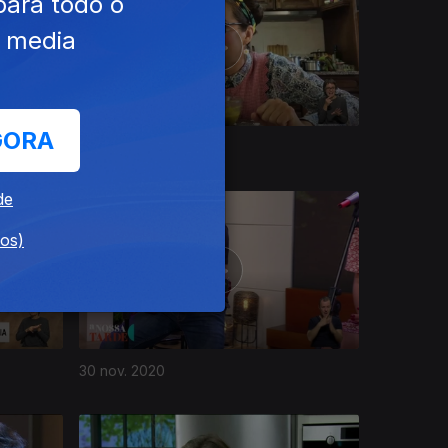
para todo o
e media
GORA
04 dez. 2020
de
dos)
30 nov. 2020