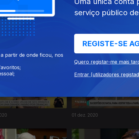
Uma única conta 
serviço público d
REGISTE-SE A
2020
07 dez. 2020
 partir de onde ficou, nos
Quero registar-me mais tar
avoritos;
ssoal;
Entrar (utilizadores regista
2020
01 dez. 2020