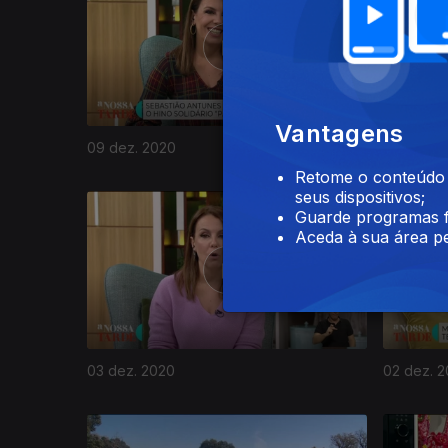
Vantagens
09 dez. 2020
08 dez. 
Retome o conteúdo a
seus dispositivos;
Guarde programas f
Aceda à sua área pe
03 dez. 2020
02 dez. 
508304