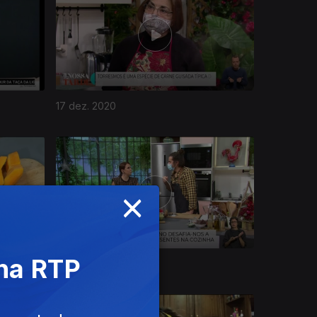
17 dez. 2020
×
 na RTP
11 dez. 2020