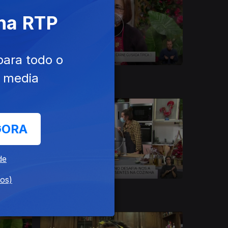
 na RTP
para todo o
e media
17 dez. 2020
GORA
de
dos)
11 dez. 2020