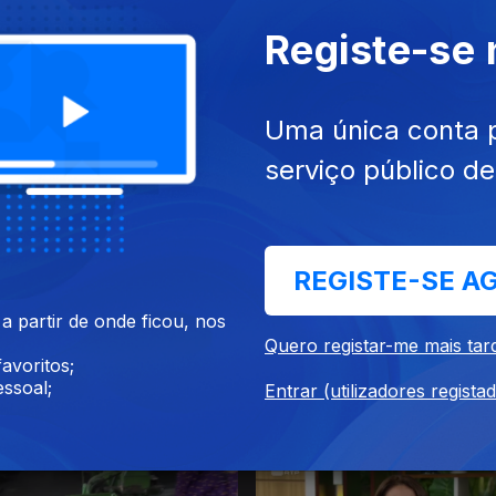
Registe-se
Uma única conta 
serviço público d
020
18 dez. 2020
REGISTE-SE A
 partir de onde ficou, nos
Quero registar-me mais tar
avoritos;
ssoal;
Entrar (utilizadores regista
020
14 dez. 2020