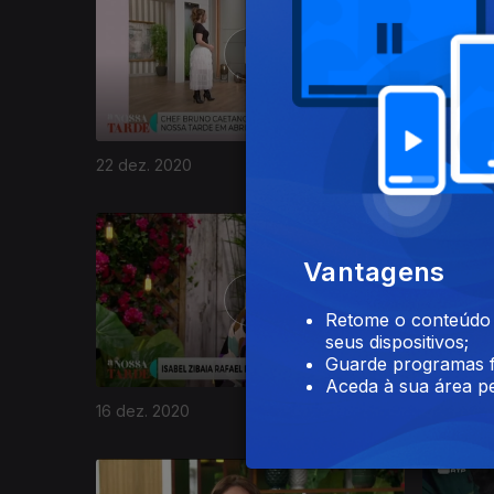
22 dez. 2020
21 dez. 2
511773
Vantagens
Retome o conteúdo a
seus dispositivos;
Guarde programas f
Aceda à sua área pe
16 dez. 2020
15 dez. 2