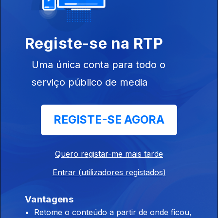
Reconstruir a
Economia
Registe-se na RTP
Ep. 13
Uma única conta para todo o
06 abr. 2020
Juntos na
serviço público de media
Solidão!
REGISTE-SE AGORA
Ep. 12
30 mar. 2020
A Epidemia que
Quero registar-me mais tarde
Está a Mudar a
Nossa
Entrar (utilizadores registados)
Sociedade
Vantagens
Retome o conteúdo a partir de onde ficou,