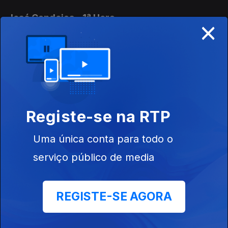
José Candeias - 1ª Hora
×
31 jul. 2026
Conversa com os ouvintes
José Candeias - 2ª Hora
31 jul. 2026
Registe-se na RTP
Conversa com os ouvintes
Uma única conta para todo o
José Candeias - 2ª Hora
serviço público de media
30 jul. 2026
Conversa com os ouvintes
REGISTE-SE AGORA
José Candeias - 1ª Hora