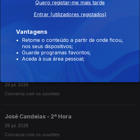
Quero registar-me mais tarde
30 jul. 2026
Conversa com os ouvintes
Entrar (utilizadores registados)
Vantagens
José Candeias - 2ª Hora
Retome o conteúdo a partir de onde ficou,
29 jul. 2026
nos seus dispositivos;
Guarde programas favoritos;
Conversa com os ouvintes
Aceda à sua área pessoal;
José Candeias - 1ª Hora
29 jul. 2026
Conversa com os ouvintes
José Candeias - 2ª Hora
28 jul. 2026
Conversa com os ouvintes