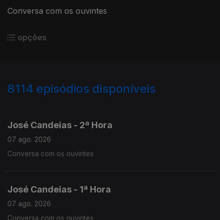
Conversa com os ouvintes
opções
8114
episódios disponíveis
946061
944659
943314
José Candeias - 2ª Hora
07 ago. 2026
Conversa com os ouvintes
José Candeias - 1ª Hora
07 ago. 2026
Conversa com os ouvintes