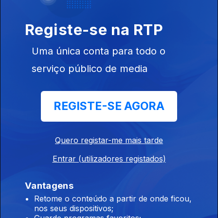
Conversa com os ouvintes
Registe-se na RTP
José Candeias - 1ª Hora
Uma única conta para todo o
30 jul. 2026
serviço público de media
Conversa com os ouvintes
José Candeias - 2ª Hora
REGISTE-SE AGORA
29 jul. 2026
Conversa com os ouvintes
Quero registar-me mais tarde
Entrar (utilizadores registados)
José Candeias - 1ª Hora
29 jul. 2026
Vantagens
Conversa com os ouvintes
Retome o conteúdo a partir de onde ficou,
nos seus dispositivos;
Guarde programas favoritos;