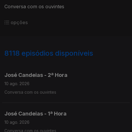
Conversa com os ouvintes
opções
8118
episódios disponíveis
946718
945325
943974
José Candeias - 2ª Hora
10 ago. 2026
Conversa com os ouvintes
José Candeias - 1ª Hora
10 ago. 2026
Conversa com os ouvintes