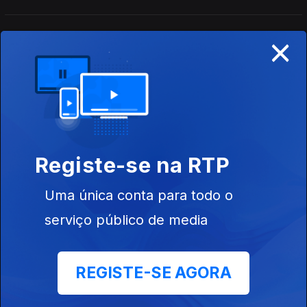
×
José Candeias - 2ª Hora
03 ago. 2026
Conversa com os ouvintes
José Candeias - 1ª Hora
03 ago. 2026
Registe-se na RTP
Conversa com os ouvintes
Uma única conta para todo o
serviço público de media
José Candeias - Compacto - 2ª Hora
01 ago. 2026
Conversa com os ouvintes
REGISTE-SE AGORA