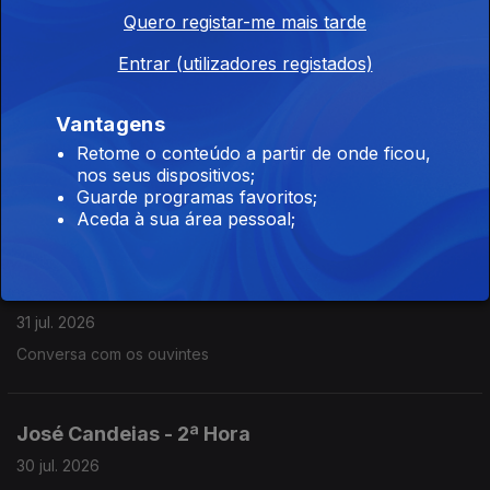
José Candeias - Compacto - 1ª Hora
Quero registar-me mais tarde
01 ago. 2026
Entrar (utilizadores registados)
Conversa com os ouvintes
Vantagens
José Candeias - 1ª Hora
Retome o conteúdo a partir de onde ficou,
nos seus dispositivos;
31 jul. 2026
Guarde programas favoritos;
Conversa com os ouvintes
Aceda à sua área pessoal;
José Candeias - 2ª Hora
31 jul. 2026
Conversa com os ouvintes
José Candeias - 2ª Hora
30 jul. 2026