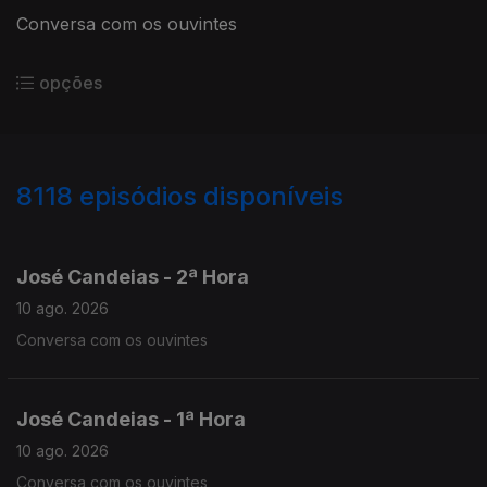
Conversa com os ouvintes
opções
8118
episódios disponíveis
946718
945325
943974
José Candeias - 2ª Hora
10 ago. 2026
Conversa com os ouvintes
José Candeias - 1ª Hora
10 ago. 2026
Conversa com os ouvintes