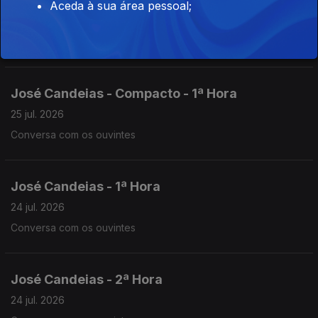
José Candeias - Compacto - 2ª Hora
Aceda à sua área pessoal;
25 jul. 2026
Conversa com os ouvintes
José Candeias - Compacto - 1ª Hora
25 jul. 2026
Conversa com os ouvintes
José Candeias - 1ª Hora
24 jul. 2026
Conversa com os ouvintes
José Candeias - 2ª Hora
24 jul. 2026