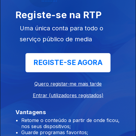
Registe-se na RTP
José Candeias - 1ª Hora
28 jul. 2026
Uma única conta para todo o
Conversa com os ouvintes
serviço público de media
José Candeias - 2ª Hora
REGISTE-SE AGORA
27 jul. 2026
Conversa com os ouvintes
Quero registar-me mais tarde
Entrar (utilizadores registados)
José Candeias - 1ª Hora
27 jul. 2026
Vantagens
Conversa com os ouvintes
Retome o conteúdo a partir de onde ficou,
nos seus dispositivos;
Guarde programas favoritos;