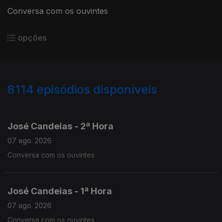
Conversa com os ouvintes
opções
8114
episódios disponíveis
946061
944659
943314
José Candeias - 2ª Hora
07 ago. 2026
Conversa com os ouvintes
José Candeias - 1ª Hora
07 ago. 2026
Conversa com os ouvintes