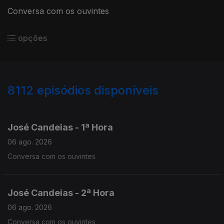
Conversa com os ouvintes
opções
8112
episódios disponíveis
946053
944647
943286
José Candeias - 1ª Hora
06 ago. 2026
Conversa com os ouvintes
José Candeias - 2ª Hora
06 ago. 2026
Conversa com os ouvintes