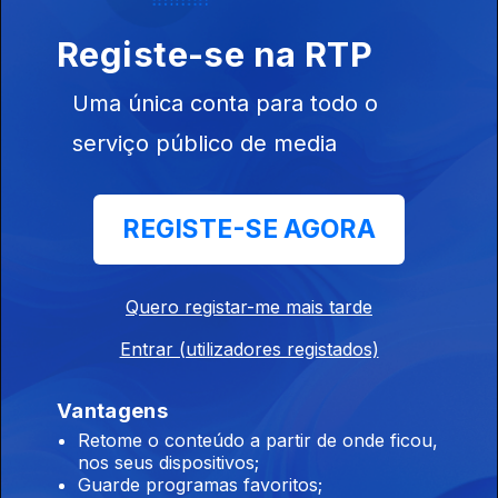
Registe-se na RTP
José Candeias - 1ª Hora
27 jul. 2026
Uma única conta para todo o
Conversa com os ouvintes
serviço público de media
José Candeias - Compacto - 2ª Hora
REGISTE-SE AGORA
25 jul. 2026
Conversa com os ouvintes
Quero registar-me mais tarde
Entrar (utilizadores registados)
José Candeias - Compacto - 1ª Hora
25 jul. 2026
Vantagens
Conversa com os ouvintes
Retome o conteúdo a partir de onde ficou,
nos seus dispositivos;
Guarde programas favoritos;