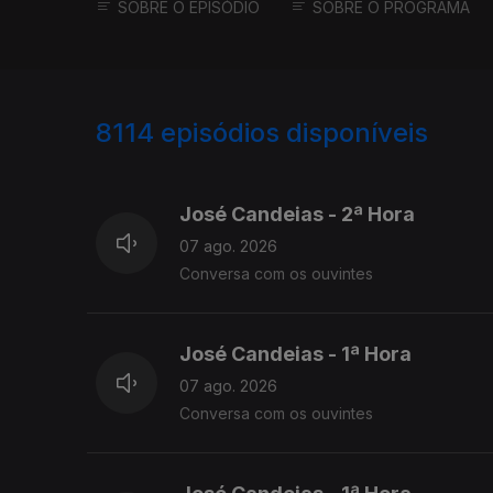
SOBRE O EPISÓDIO
SOBRE O PROGRAMA
8114
episódios disponíveis
946061
944659
José Candeias - 2ª Hora
07 ago. 2026
Conversa com os ouvintes
José Candeias - 1ª Hora
07 ago. 2026
Conversa com os ouvintes