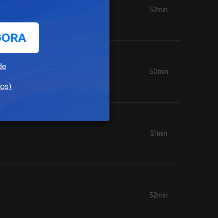
52min
GORA
de
50min
dos)
51min
52min