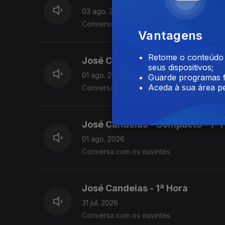
03 ago. 2026
Conversa com os ouvintes
Vantagens
Retome o conteúdo a
José Candeias - Compacto - 2ª 
seus dispositivos;
01 ago. 2026
Guarde programas f
Aceda à sua área pe
Conversa com os ouvintes
José Candeias - Compacto - 1ª 
01 ago. 2026
Conversa com os ouvintes
José Candeias - 1ª Hora
31 jul. 2026
Conversa com os ouvintes