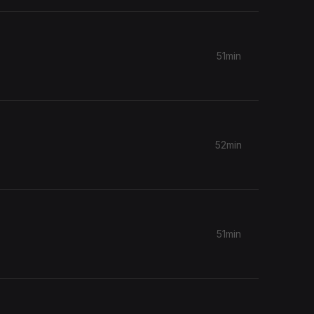
51min
52min
51min