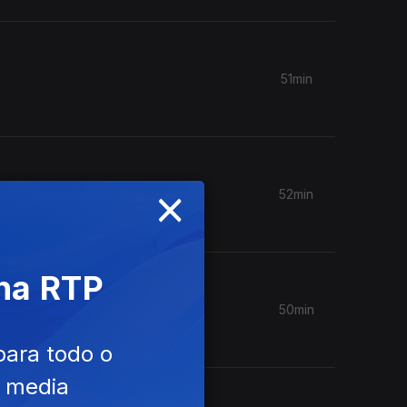
51min
×
52min
 na RTP
50min
para todo o
e media