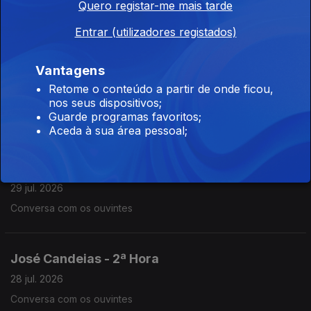
Quero registar-me mais tarde
30 jul. 2026
Conversa com os ouvintes
Entrar (utilizadores registados)
Vantagens
José Candeias - 2ª Hora
Retome o conteúdo a partir de onde ficou,
29 jul. 2026
nos seus dispositivos;
Guarde programas favoritos;
Conversa com os ouvintes
Aceda à sua área pessoal;
José Candeias - 1ª Hora
29 jul. 2026
Conversa com os ouvintes
José Candeias - 2ª Hora
28 jul. 2026
Conversa com os ouvintes