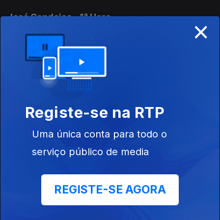
José Candeias - 1ª Hora
×
31 jul. 2026
Conversa com os ouvintes
José Candeias - 2ª Hora
31 jul. 2026
Registe-se na RTP
Conversa com os ouvintes
Uma única conta para todo o
José Candeias - 2ª Hora
serviço público de media
30 jul. 2026
Conversa com os ouvintes
REGISTE-SE AGORA
José Candeias - 1ª Hora