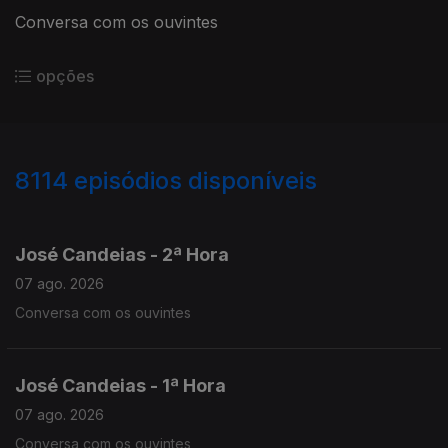
Conversa com os ouvintes
opções
8114
episódios disponíveis
946061
944659
943314
José Candeias - 2ª Hora
07 ago. 2026
Conversa com os ouvintes
José Candeias - 1ª Hora
07 ago. 2026
Conversa com os ouvintes