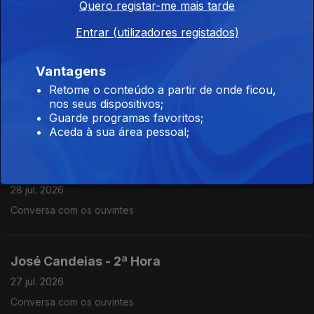
Quero registar-me mais tarde
29 jul. 2026
Conversa com os ouvintes
Entrar (utilizadores registados)
Vantagens
José Candeias - 2ª Hora
Retome o conteúdo a partir de onde ficou,
28 jul. 2026
nos seus dispositivos;
Guarde programas favoritos;
Conversa com os ouvintes
Aceda à sua área pessoal;
José Candeias - 1ª Hora
28 jul. 2026
Conversa com os ouvintes
José Candeias - 2ª Hora
27 jul. 2026
Conversa com os ouvintes