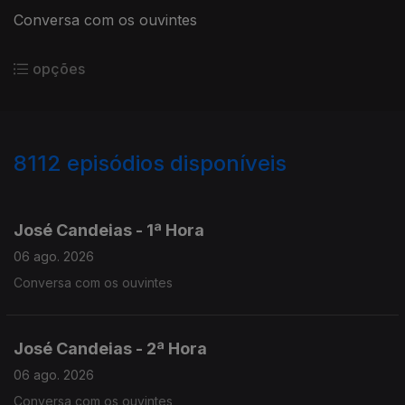
Conversa com os ouvintes
opções
8112
episódios disponíveis
946053
944647
943286
José Candeias - 1ª Hora
06 ago. 2026
Conversa com os ouvintes
José Candeias - 2ª Hora
06 ago. 2026
Conversa com os ouvintes