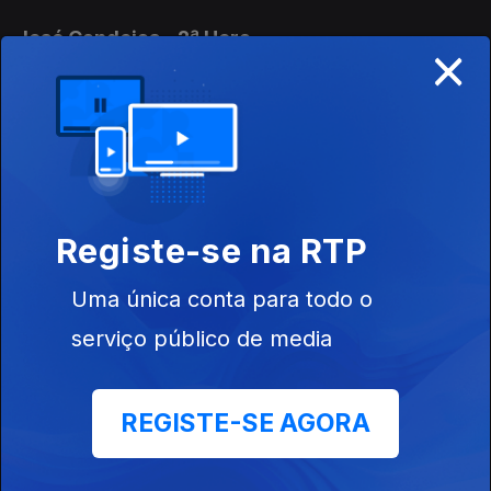
José Candeias - 2ª Hora
×
30 jul. 2026
Conversa com os ouvintes
José Candeias - 1ª Hora
30 jul. 2026
Registe-se na RTP
Conversa com os ouvintes
Uma única conta para todo o
José Candeias - 2ª Hora
serviço público de media
29 jul. 2026
Conversa com os ouvintes
REGISTE-SE AGORA
José Candeias - 1ª Hora