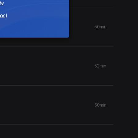
de
dos)
50min
52min
50min