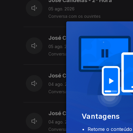
José Candeias - 2ª Hora
05 ago. 2026
Conversa com os ouvintes
José Candeias - 1ª Hora
05 ago. 2026
Conversa com os ouvintes
José Candeias - 2ª Hora
04 ago. 2026
Conversa com os ouvintes
José Candeias - 1ª Hora
Vantagens
04 ago. 2026
Retome o conteúdo a
Conversa com os ouvintes