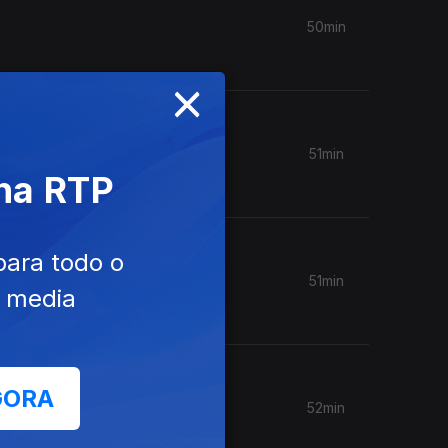
50min
×
51min
 na RTP
para todo o
51min
e media
GORA
52min