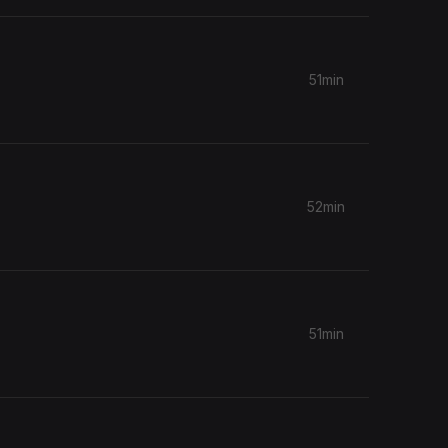
51min
52min
51min