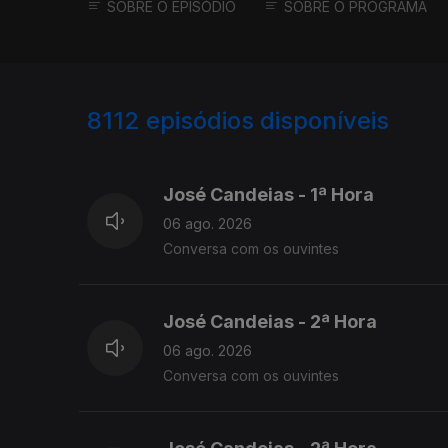
SOBRE O EPISÓDIO
SOBRE O PROGRAMA
8112
episódios disponíveis
946053
944647
José Candeias - 1ª Hora
06 ago. 2026
Conversa com os ouvintes
José Candeias - 2ª Hora
06 ago. 2026
Conversa com os ouvintes