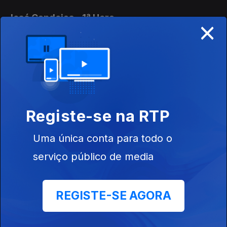
José Candeias - 1ª Hora
×
31 jul. 2026
Conversa com os ouvintes
José Candeias - 2ª Hora
31 jul. 2026
Registe-se na RTP
Conversa com os ouvintes
Uma única conta para todo o
José Candeias - 2ª Hora
serviço público de media
30 jul. 2026
Conversa com os ouvintes
REGISTE-SE AGORA
José Candeias - 1ª Hora