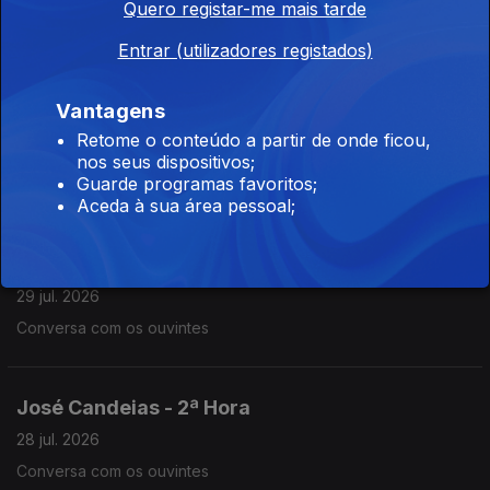
Quero registar-me mais tarde
30 jul. 2026
Conversa com os ouvintes
Entrar (utilizadores registados)
Vantagens
José Candeias - 2ª Hora
Retome o conteúdo a partir de onde ficou,
29 jul. 2026
nos seus dispositivos;
Guarde programas favoritos;
Conversa com os ouvintes
Aceda à sua área pessoal;
José Candeias - 1ª Hora
29 jul. 2026
Conversa com os ouvintes
José Candeias - 2ª Hora
28 jul. 2026
Conversa com os ouvintes