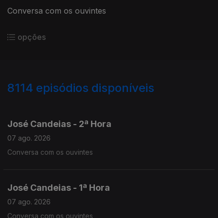
Conversa com os ouvintes
opções
8114
episódios disponíveis
946061
944659
943314
José Candeias - 2ª Hora
07 ago. 2026
Conversa com os ouvintes
José Candeias - 1ª Hora
07 ago. 2026
Conversa com os ouvintes