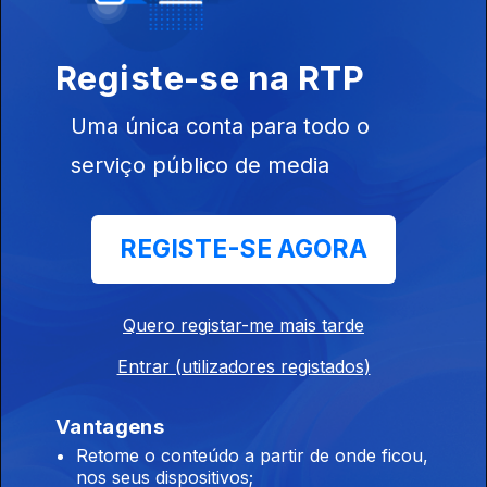
Conversa com os ouvintes
Registe-se na RTP
José Candeias - 1ª Hora
Uma única conta para todo o
29 jul. 2026
serviço público de media
Conversa com os ouvintes
REGISTE-SE AGORA
José Candeias - 2ª Hora
28 jul. 2026
Conversa com os ouvintes
Quero registar-me mais tarde
Entrar (utilizadores registados)
José Candeias - 1ª Hora
Vantagens
28 jul. 2026
Retome o conteúdo a partir de onde ficou,
Conversa com os ouvintes
nos seus dispositivos;