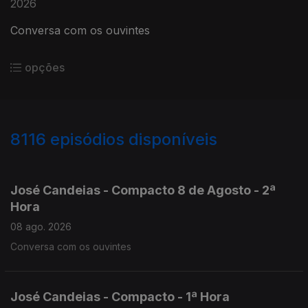
2026
Conversa com os ouvintes
opções
8116
episódios disponíveis
946513
945095
943725
José Candeias - Compacto 8 de Agosto - 2ª
Hora
08 ago. 2026
Conversa com os ouvintes
José Candeias - Compacto - 1ª Hora