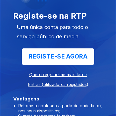
Conversa com os ouvintes
Registe-se na RTP
José Candeias - 1ª Hora
Uma única conta para todo o
29 jul. 2026
serviço público de media
Conversa com os ouvintes
José Candeias - 2ª Hora
REGISTE-SE AGORA
28 jul. 2026
Conversa com os ouvintes
Quero registar-me mais tarde
Entrar (utilizadores registados)
José Candeias - 1ª Hora
28 jul. 2026
Vantagens
Conversa com os ouvintes
Retome o conteúdo a partir de onde ficou,
nos seus dispositivos;
Guarde programas favoritos;