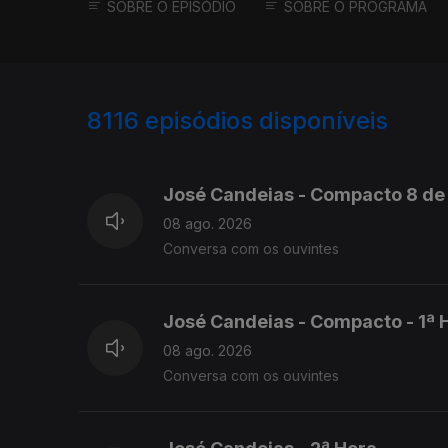
SOBRE O EPISÓDIO
SOBRE O PROGRAMA
8116
episódios disponíveis
946513
945095
José Candeias - Compacto 8 de 
08 ago. 2026
Conversa com os ouvintes
José Candeias - Compacto - 1ª 
08 ago. 2026
Conversa com os ouvintes