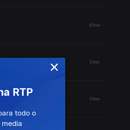
50min
×
51min
 na RTP
51min
para todo o
e media