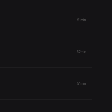
51min
52min
51min