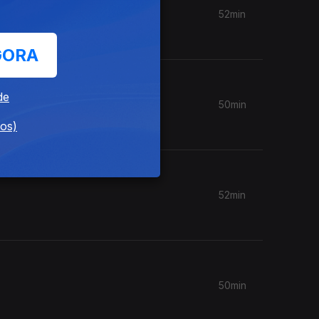
52min
GORA
de
50min
dos)
52min
50min