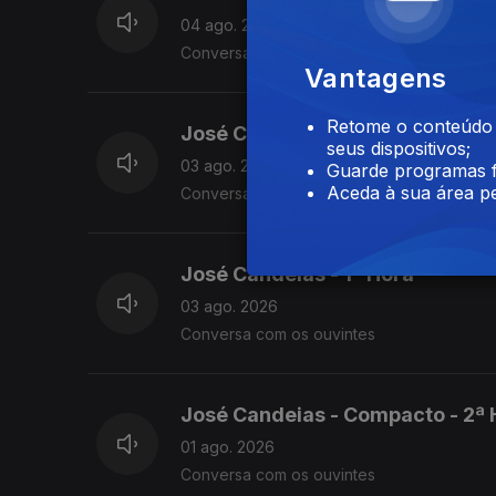
04 ago. 2026
Conversa com os ouvintes
Vantagens
Retome o conteúdo a
José Candeias - 2ª Hora
seus dispositivos;
03 ago. 2026
Guarde programas f
Aceda à sua área pe
Conversa com os ouvintes
José Candeias - 1ª Hora
03 ago. 2026
Conversa com os ouvintes
José Candeias - Compacto - 2ª 
01 ago. 2026
Conversa com os ouvintes