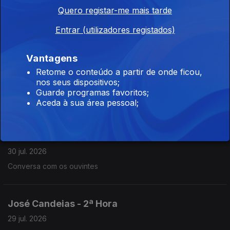
José Candeias - 2ª Hora
Quero registar-me mais tarde
31 jul. 2026
Entrar (utilizadores registados)
Conversa com os ouvintes
Vantagens
José Candeias - 2ª Hora
Retome o conteúdo a partir de onde ficou,
nos seus dispositivos;
30 jul. 2026
Guarde programas favoritos;
Conversa com os ouvintes
Aceda à sua área pessoal;
José Candeias - 1ª Hora
30 jul. 2026
Conversa com os ouvintes
José Candeias - 2ª Hora
29 jul. 2026