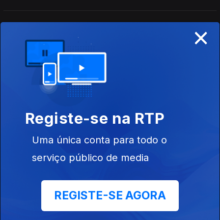
×
José Candeias - Compacto - 2ª Hora
01 ago. 2026
Conversa com os ouvintes
José Candeias - Compacto - 1ª Hora
01 ago. 2026
Registe-se na RTP
Conversa com os ouvintes
Uma única conta para todo o
serviço público de media
José Candeias - 1ª Hora
31 jul. 2026
Conversa com os ouvintes
REGISTE-SE AGORA