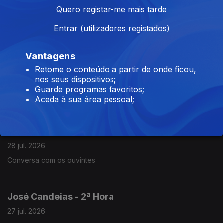
José Candeias - 1ª Hora
Quero registar-me mais tarde
29 jul. 2026
Entrar (utilizadores registados)
Conversa com os ouvintes
Vantagens
José Candeias - 2ª Hora
Retome o conteúdo a partir de onde ficou,
nos seus dispositivos;
28 jul. 2026
Guarde programas favoritos;
Conversa com os ouvintes
Aceda à sua área pessoal;
José Candeias - 1ª Hora
28 jul. 2026
Conversa com os ouvintes
José Candeias - 2ª Hora
27 jul. 2026