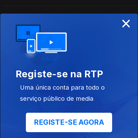
×
José Candeias - 2ª Hora
30 jul. 2026
Conversa com os ouvintes
José Candeias - 1ª Hora
30 jul. 2026
Registe-se na RTP
Conversa com os ouvintes
Uma única conta para todo o
serviço público de media
José Candeias - 2ª Hora
29 jul. 2026
Conversa com os ouvintes
REGISTE-SE AGORA