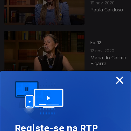
19 nov. 2020
Paula Cardoso
Ep. 12
12 nov. 2020
Maria do Carmo
Piçarra
×
462975
Ep. 11
28 mar. 2020
Joana Ribeiro
Registe-se na RTP