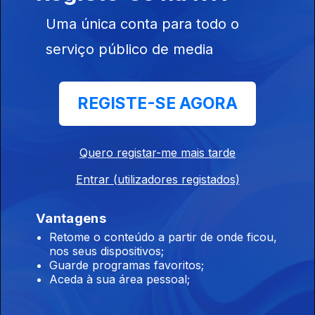
Uma única conta para todo o
Ep. 10
serviço público de media
21 mar. 2020
Francisco
Camacho
REGISTE-SE AGORA
Quero registar-me mais tarde
Ep. 9
14 mar. 2020
Entrar (utilizadores registados)
Germano
Almeida
Vantagens
Retome o conteúdo a partir de onde ficou,
nos seus dispositivos;
Guarde programas favoritos;
Ep. 8
Aceda à sua área pessoal;
07 mar. 2020
Paulo José