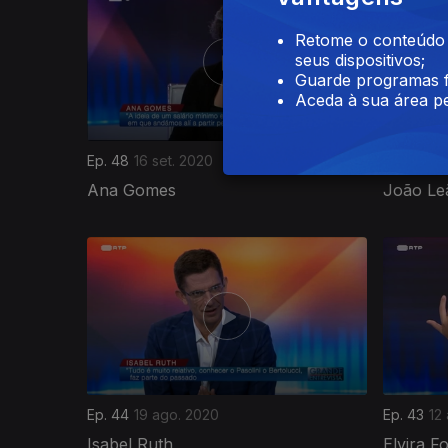
Retome o conteúdo a
seus dispositivos;
Guarde programas f
Aceda à sua área pe
Ep. 48
16 set. 2020
Ep. 47
09
Ana Gomes
João Le
Ep. 44
19 ago. 2020
Ep. 43
12
Isabel Ruth
Elvira F