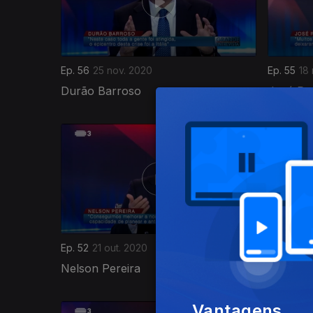
Ep. 56
25 nov. 2020
Ep. 55
18
Durão Barroso
José Ro
495029
Ep. 52
21 out. 2020
Ep. 51
14 
Nelson Pereira
Mariana 
Vantagens