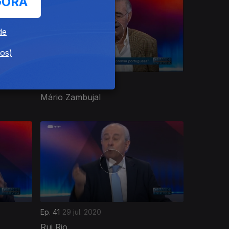
GORA
de
dos)
Ep. 45
26 ago. 2020
Mário Zambujal
Ep. 41
29 jul. 2020
Rui Rio