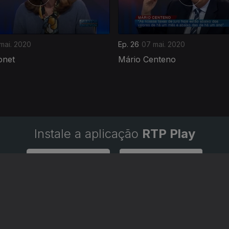
 mai. 2020
Ep. 26
07 mai. 2020
onet
Mário Centeno
Instale a aplicação
RTP Play
Disponível para iOS, Android, Apple TV, Android TV e CarPlay