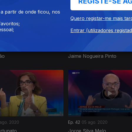
REGISTE-SE A
 partir de onde ficou, nos
Quero registar-me mais tar
avoritos;
ssoal;
Entrar (utilizadores regista
 set. 2020
Ep. 46
02 set. 2020
ão
Jaime Nogueira Pinto
 ago. 2020
Ep. 42
05 ago. 2020
ortunato
Jorge Silva Melo