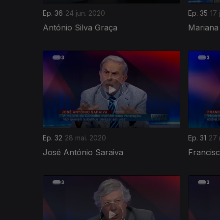
Ep. 36
24 jun. 2020
Ep. 35
17 
António Silva Graça
Mariana
Ep. 32
28 mai. 2020
Ep. 31
27 
José António Saraiva
Francisc
471007