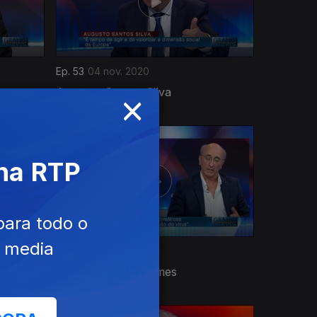
Ep. 53
04 nov. 2020
×
Augusto Santos Silva
 na RTP
para todo o
e media
Ep. 49
23 set. 2020
Manuel Carmo Gomes