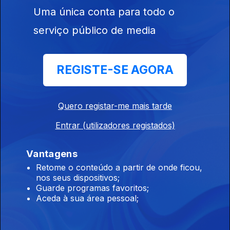
Dai dai – Shakira e Burna Boy
Uma única conta para todo o
serviço público de media
Brasil
Ep. 85
12 jun. 2026
REGISTE-SE AGORA
Peão todo tatuado – Jeninho, Mariana Fagundes
Quero registar-me mais tarde
Estados Unidos
Ep. 84
11 jun. 2026
Entrar (utilizadores registados)
Rock With You – Michael Jackson
Vantagens
Retome o conteúdo a partir de onde ficou,
Nigéria
nos seus dispositivos;
Guarde programas favoritos;
Ep. 83
10 jun. 2026
Aceda à sua área pessoal;
Jies - BNXN