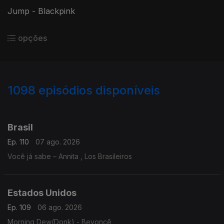
Jump - Blackpink
opções
1098
episódios disponíveis
938338
935690
930738
925619
Brasil
Ep. 110
07 ago. 2026
Você já sabe – Annita , Los Brasileiros
Estados Unidos
Ep. 109
06 ago. 2026
Morning Dew(Donk) - Beyoncê