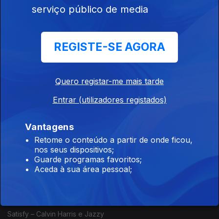
serviço público de media
Noble - F3miii
REGISTE-SE AGORA
Nigéria
Ep. 78
27 mai. 2026
State Of Mind - DJ Tunez ft Wizkid
Quero registar-me mais tarde
Entrar (utilizadores registados)
África do Sul
Vantagens
Ep. 77
26 mai. 2026
Retome o conteúdo a partir de onde ficou,
Skhethe – Babethe Gashoazen e Nova SA Style ft Weboy,
nos seus dispositivos;
Caeser e DJ Janisto
Guarde programas favoritos;
Aceda à sua área pessoal;
Reino Unido
Ep. 76
25 mai. 2026
Satisfy – Calvin Harris e Jazzy