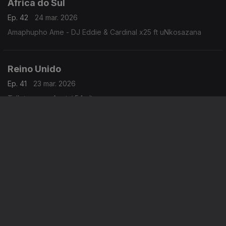
África do Sul
Ep. 42
24 mar. 2026
Amaphupho Ame - DJ Eddie & Cardinal x25 ft uNkosazana
Reino Unido
Ep. 41
23 mar. 2026
Talk to you – Anotr/ 54 ultra
Brasil
Ep. 40
20 mar. 2026
Alô Virginía – Grupo Chocolate e Turma do Pagode (Ao vivo)