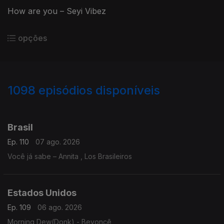
How are you – Seyi Vibez
opções
1098
episódios disponíveis
938338
935690
930738
925619
923601
914919
Brasil
Ep. 110
07 ago. 2026
Você já sabe – Annita , Los Brasileiros
Estados Unidos
Ep. 109
06 ago. 2026
Morning Dew(Donk) - Beyoncê