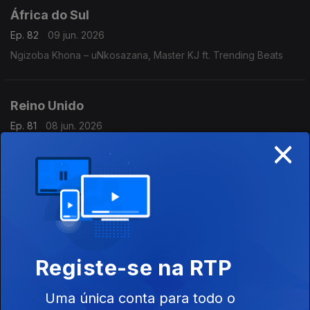
África do Sul
Ep. 82
09 jun. 2026
Ngizoba Khona – uNkosazana, Master KJ ft. Trending Beats
Reino Unido
Ep. 81
08 jun. 2026
×
Edge Of Desire - Jonas Blue, Malive
Brasil
Ep. 80
29 mai. 2026
Bemba – Anitta, Luedji Luna
Registe-se na RTP
Estados Unidos
Uma única conta para todo o
Ep. 79
28 mai. 2026