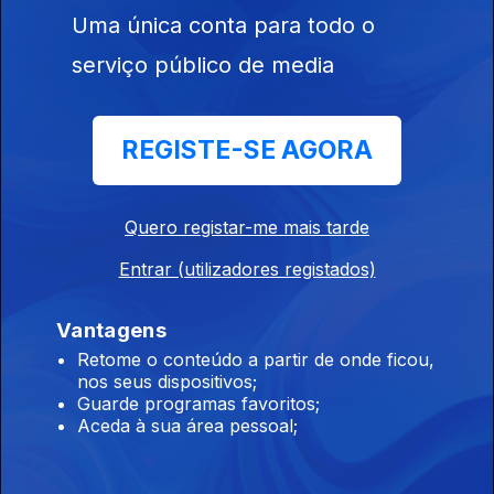
Dai dai – Shakira e Burna Boy
Uma única conta para todo o
serviço público de media
Brasil
Ep. 85
12 jun. 2026
REGISTE-SE AGORA
Peão todo tatuado – Jeninho, Mariana Fagundes
Quero registar-me mais tarde
Estados Unidos
Ep. 84
11 jun. 2026
Entrar (utilizadores registados)
Rock With You – Michael Jackson
Vantagens
Retome o conteúdo a partir de onde ficou,
Nigéria
nos seus dispositivos;
Guarde programas favoritos;
Ep. 83
10 jun. 2026
Aceda à sua área pessoal;
Jies - BNXN