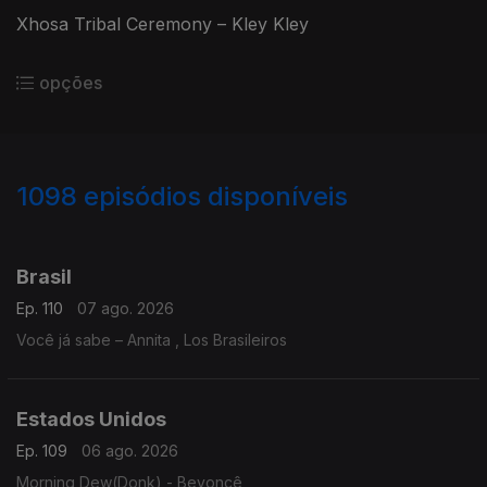
Xhosa Tribal Ceremony – Kley Kley
opções
1098
episódios disponíveis
938338
935690
930738
925619
Brasil
Ep. 110
07 ago. 2026
Você já sabe – Annita , Los Brasileiros
Estados Unidos
Ep. 109
06 ago. 2026
Morning Dew(Donk) - Beyoncê