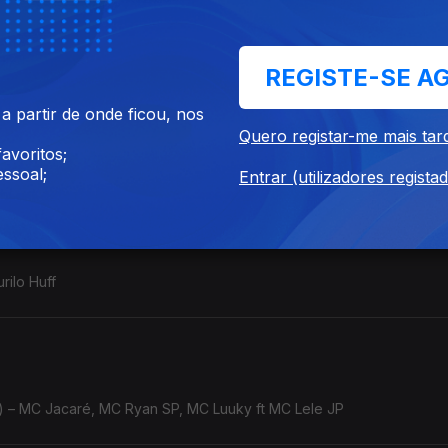
ala Thukzin
REGISTE-SE A
 partir de onde ficou, nos
Quero registar-me mais tar
avoritos;
ssoal;
Entrar (utilizadores regista
rilo Huff
 – MC Jacaré, MC Ryan SP, MC Luuky ft MC Lele JP