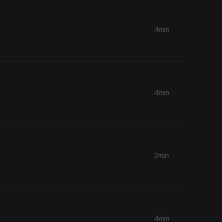
4min
4min
2min
4min