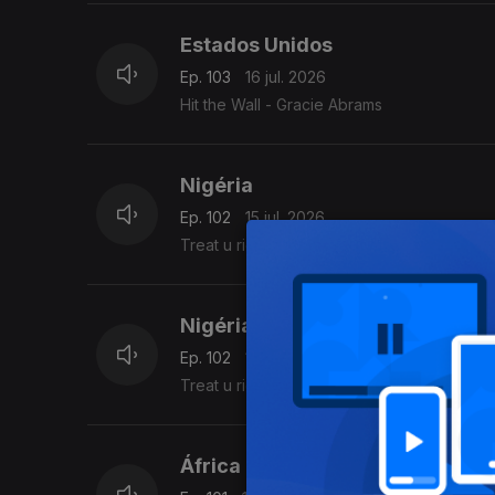
Estados Unidos
Ep. 103
16 jul. 2026
Hit the Wall - Gracie Abrams
Nigéria
Ep. 102
15 jul. 2026
Treat u right – Fola, Ayra Starr
Nigéria
Ep. 102
15 jul. 2026
Treat u right – Fola, Ayra Starr
África do Sul