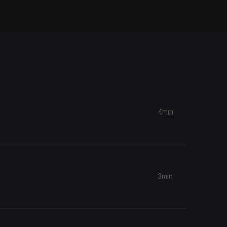
4min
3min