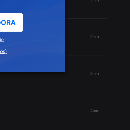
GORA
3min
de
dos)
3min
4min