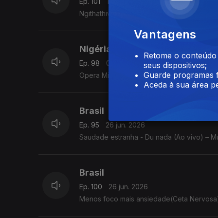
Ep. 101
14 jul. 2026
Ngithathiwe · Zee Nxumalo · Funky Qla · Dl
Vantagens
Nigéria
Retome o conteúdo a
Ep. 98
01 jul. 2026
seus dispositivos;
Guarde programas f
Opera Mini – Poco Lee, Seyi Vibez
Aceda à sua área pe
Brasil
Ep. 95
26 jun. 2026
Saudade estranha - Du nada (Ao vivo) – Mu
Brasil
Ep. 100
26 jun. 2026
Menos foco mais ansiedade(Ceta Nervosa)