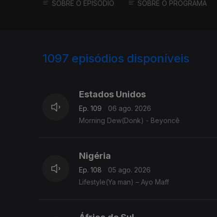
SOBRE O EPISÓDIO
SOBRE O PROGRAMA
1097
episódios disponíveis
937233
935688
928808
Estados Unidos
Ep. 109
06 ago. 2026
Morning Dew(Donk) - Beyoncê
Nigéria
Ep. 108
05 ago. 2026
Lifestyle(Ya man) – Ayo Maff