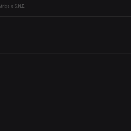
riqa e S.N.E.