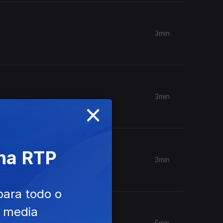
3min
3min
×
 na RTP
3min
para todo o
e media
5min