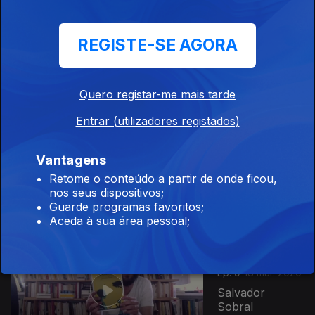
Ep. 7
16 mar. 2020
REGISTE-SE AGORA
Nuno Markl
Quero registar-me mais tarde
Entrar (utilizadores registados)
Ep. 8
17 mar. 2020
Vantagens
Rui Miguel
Retome o conteúdo a partir de onde ficou,
Tovar
nos seus dispositivos;
Guarde programas favoritos;
Aceda à sua área pessoal;
463446
Ep. 9
18 mar. 2020
Salvador
Sobral