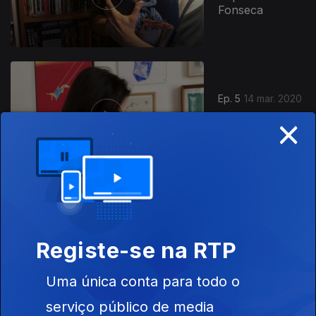
Fonseca
Ep. 5
14 mar. 2020
×
Joana Pais de
Brito
Ep. 6
15 mar. 2020
José Luis
Registe-se na RTP
Peixoto
Uma única conta para todo o
serviço público de media