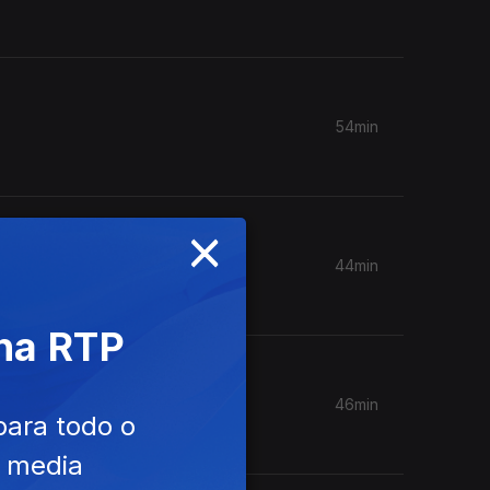
54min
×
44min
 na RTP
46min
para todo o
e media