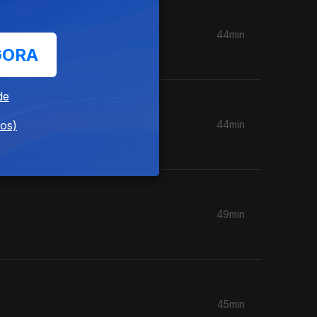
44min
GORA
de
44min
dos)
49min
45min