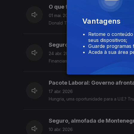
O que ficou dos Discursos do 25 
01 mai. 2026
Vantagens
Donald Trump troca Ucrânia por Irão?
Retome o conteúdo a
seus dispositivos;
Seguro terá Lei Laboral para Ve
Guarde programas f
Aceda à sua área pe
24 abr. 2026
Financiamentodos Partidos, Lei tem de ser 
Pacote Laboral: Governo afront
17 abr. 2026
Hungria, uma oportunidade para a U.E.? T
Seguro, almofada de Monteneg
10 abr. 2026