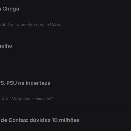
m Chega
ral. Trump perdeu e vai a Cuba.
melho
S. PSU na incerteza
o XIV "Magnifica Humanitas"
l de Contas: dúvidas 10 milhões