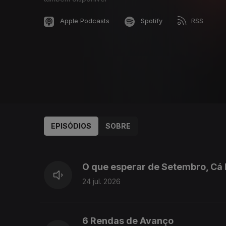
Apple Podcasts
Spotify
RSS
EPISÓDIOS
SOBRE
927588
908817
890899
861748
O que esperar de Setembro, Cá 
24 jul. 2026
6 Rendas de Avanço