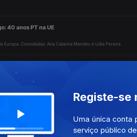
o: 40 anos PT na UE
a Europa. Convidadas: Ana Catarina Mendes e Lídia Pereira.
aboral não passará
 na Rússia.
Registe-se
 PTRR será?
Uma única conta 
serviço público d