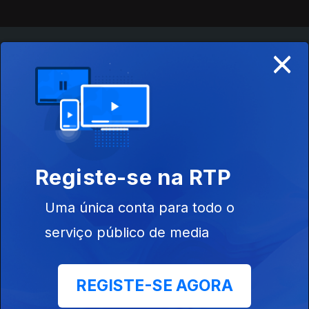
×
Instale a aplicação
RTP Play
Disponível para iOS, Android, Apple TV, Android TV e
CarPlay
Registe-se na RTP
Uma única conta para todo o
serviço público de media
REGISTE-SE AGORA