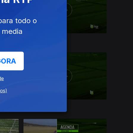
para todo o
e media
26 dez. 2020
GORA
de
dos)
28 nov. 2020