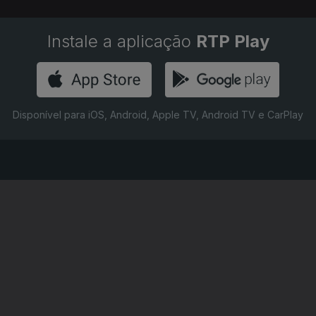
Instale a aplicação
RTP Play
Disponível para iOS, Android, Apple TV, Android TV e CarPlay
RTP PLAY
CONTACTOS
O
EM DIRETO
PROVEDORA DO
ÃO
REVER PROGRAMAS
TELESPECTADOR
PROVEDORA DO OU
CONCURSOS
UIVOS
ACESSIBILIDADES
PERGUNTAS FREQUENTES
NA
SATÉLITES
CONTACTOS