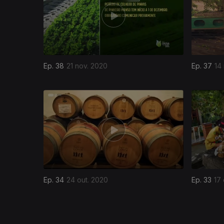
Ep. 38
21 nov. 2020
Ep. 37
14
497386
Ep. 34
24 out. 2020
Ep. 33
17 