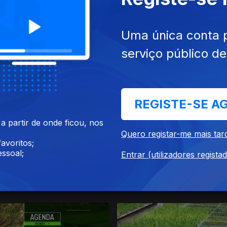
Uma única conta 
serviço público d
21
02 jan. 2021
REGISTE-SE A
 partir de onde ficou, nos
Quero registar-me mais tar
avoritos;
ssoal;
Entrar (utilizadores regista
020
05 dez. 2020