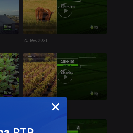
20 fev. 2021
×
23 jan. 2021
 na RTP