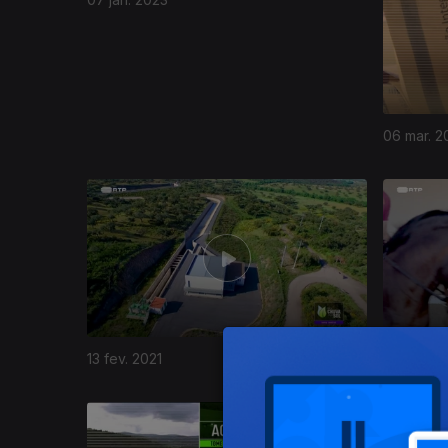
06 mar. 2
13 fev. 2021
06 fev. 2
514611