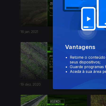
16 jan. 2021
09 jan. 20
Vantagens
Retome o conteúdo a
seus dispositivos;
Guarde programas f
Aceda à sua área pe
19 dez. 2020
12 dez. 2